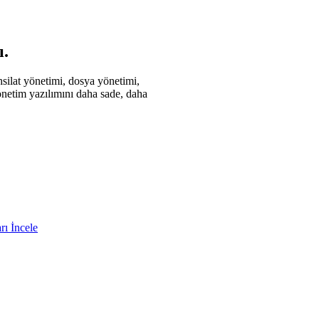
ı.
hsilat yönetimi, dosya yönetimi,
önetim yazılımını daha sade, daha
arı İncele