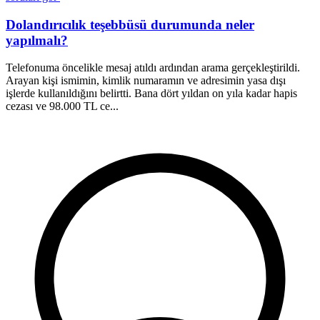
Dolandırıcılık teşebbüsü durumunda neler
yapılmalı?
Telefonuma öncelikle mesaj atıldı ardından arama gerçekleştirildi.
D
Arayan kişi ismimin, kimlik numaramın ve adresimin yasa dışı
B
işlerde kullanıldığını belirtti. Bana dört yıldan on yıla kadar hapis
d
cezası ve 98.000 TL ce...
p