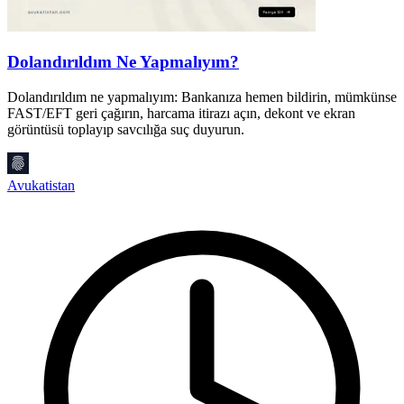
Dolandırıldım Ne Yapmalıyım?
Dolandırıldım ne yapmalıyım: Bankanıza hemen bildirin, mümkünse
H
FAST/EFT geri çağırın, harcama itirazı açın, dekont ve ekran
S
görüntüsü toplayıp savcılığa suç duyurun.
k
Avukatistan
A