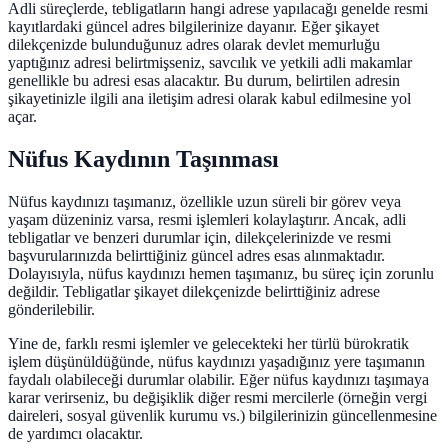
Adli süreçlerde, tebligatların hangi adrese yapılacağı genelde resmi
kayıtlardaki güncel adres bilgilerinize dayanır. Eğer şikayet
dilekçenizde bulunduğunuz adres olarak devlet memurluğu
yaptığınız adresi belirtmişseniz, savcılık ve yetkili adli makamlar
genellikle bu adresi esas alacaktır. Bu durum, belirtilen adresin
şikayetinizle ilgili ana iletişim adresi olarak kabul edilmesine yol
açar.
Nüfus Kaydının Taşınması
Nüfus kaydınızı taşımanız, özellikle uzun süreli bir görev veya
yaşam düzeniniz varsa, resmi işlemleri kolaylaştırır. Ancak, adli
tebligatlar ve benzeri durumlar için, dilekçelerinizde ve resmi
başvurularınızda belirttiğiniz güncel adres esas alınmaktadır.
Dolayısıyla, nüfus kaydınızı hemen taşımanız, bu süreç için zorunlu
değildir. Tebligatlar şikayet dilekçenizde belirttiğiniz adrese
gönderilebilir.
Yine de, farklı resmi işlemler ve gelecekteki her türlü bürokratik
işlem düşünüldüğünde, nüfus kaydınızı yaşadığınız yere taşımanın
faydalı olabileceği durumlar olabilir. Eğer nüfus kaydınızı taşımaya
karar verirseniz, bu değişiklik diğer resmi mercilerle (örneğin vergi
daireleri, sosyal güvenlik kurumu vs.) bilgilerinizin güncellenmesine
de yardımcı olacaktır.