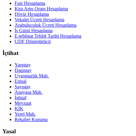
Faiz Hesaplama
Kira Artış Oranı Hesaplama
Döviz Hesaplama
Vekalet Ücreti Hesaplama
Arabuluculuk Ücreti Hesaplama
İş Günü Hesaplama
E-tebligat Tebliğ Tarihi Hesaplama
UDF Dönüştürücü
İçtihat
Yargıtay
Danıştay
Uyuşmazlık Mah.
Emsal
Sayıştay
Anayasa Mah.
İstinaf
Mevzuat
KİK
Yerel Mah.
Rekabet Kurumu
Yasal