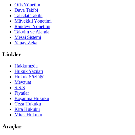
Ofis Yönetim
Dava Takibi
Tahsilat Takibi
Müvekkil Yönetimi
Randevu Yönetimi
Takvim ve Ajanda
Mesaj Sistemi
Yapay Zeka
Linkler
Hakkımızda
Hukuk Yazıları
Hukuk Sözlüğü
Mevzuat
S.S.S
Fiyatlar
Boşanma Hukuku
Ceza Hukuku
Kira Hukuku
Miras Hukuku
Araçlar