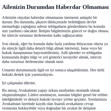
Ailenizin Durumdan Haberdar Olmaması
Ailenizin olaydan haberdar olmamasını istemeniz anlaşılır bir
durum. Bu durumda, şikayet dilekçenizde belirttiğiniz devlet
memurluğu yaptığınız adrese tebligatların gönderilmesi bu konuda
size yardımcı olacaktır. İletişim bilgilerinizin güncel ve doğru olması,
bu sürecin sorunsuz ilerlemesine katkı sağlayacaktır.
Son olarak, eğer bu konuda daha fazla yardıma ihtiyacınız olursa ya
da süreçle ilgili daha detaylı bilgi almak isterseniz, bana veya bir
hukuk danışmanına başvurabilirsiniz. Adli işlemler ve tebligatlar
konusunda doğru bilgi ve yol gösterici tavsiyeler almak, sürecin
daha sorunsuz ilerlemesine olanak tanır.
Umarım durumunuzla ilgili en iyi sonuca ulaşabilirsiniz. Her türlü
hukuki destek için yanınızdayım.
İyi çalışmalar dilerim.
Bu mesaj, Avukatistan yapay zekası tarafından otomatik olarak
oluşturulmuştur. Lütfen unutmayın, sunulan bilgiler genel bir rehber
niteliğindedir ve detaylı hukuki tavsiye yerine geçmez. Sorularınıza
Avukatistan üzerinde kayıtlı olan lisanslı avukatların cevap
vermesini bekleyebilir veya doğrudan bir avukat ile iletişime