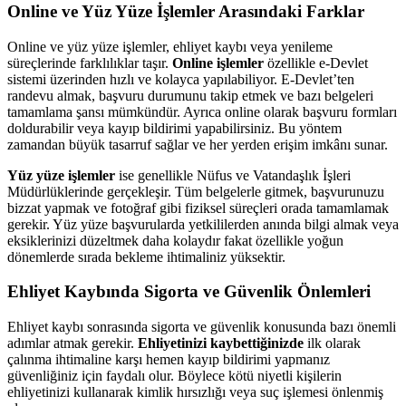
Online ve Yüz Yüze İşlemler Arasındaki Farklar
Online ve yüz yüze işlemler, ehliyet kaybı veya yenileme
süreçlerinde farklılıklar taşır.
Online işlemler
özellikle e-Devlet
sistemi üzerinden hızlı ve kolayca yapılabiliyor. E-Devlet’ten
randevu almak, başvuru durumunu takip etmek ve bazı belgeleri
tamamlama şansı mümkündür. Ayrıca online olarak başvuru formları
doldurabilir veya kayıp bildirimi yapabilirsiniz. Bu yöntem
zamandan büyük tasarruf sağlar ve her yerden erişim imkânı sunar.
Yüz yüze işlemler
ise genellikle Nüfus ve Vatandaşlık İşleri
Müdürlüklerinde gerçekleşir. Tüm belgelerle gitmek, başvurunuzu
bizzat yapmak ve fotoğraf gibi fiziksel süreçleri orada tamamlamak
gerekir. Yüz yüze başvurularda yetkililerden anında bilgi almak veya
eksiklerinizi düzeltmek daha kolaydır fakat özellikle yoğun
dönemlerde sırada bekleme ihtimaliniz yüksektir.
Ehliyet Kaybında Sigorta ve Güvenlik Önlemleri
Ehliyet kaybı sonrasında sigorta ve güvenlik konusunda bazı önemli
adımlar atmak gerekir.
Ehliyetinizi kaybettiğinizde
ilk olarak
çalınma ihtimaline karşı hemen kayıp bildirimi yapmanız
güvenliğiniz için faydalı olur. Böylece kötü niyetli kişilerin
ehliyetinizi kullanarak kimlik hırsızlığı veya suç işlemesi önlenmiş