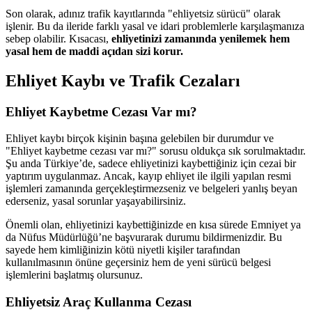
Son olarak, adınız trafik kayıtlarında "ehliyetsiz sürücü" olarak
işlenir. Bu da ileride farklı yasal ve idari problemlerle karşılaşmanıza
sebep olabilir. Kısacası,
ehliyetinizi zamanında yenilemek hem
yasal hem de maddi açıdan sizi korur.
Ehliyet Kaybı ve Trafik Cezaları
Ehliyet Kaybetme Cezası Var mı?
Ehliyet kaybı birçok kişinin başına gelebilen bir durumdur ve
"Ehliyet kaybetme cezası var mı?" sorusu oldukça sık sorulmaktadır.
Şu anda Türkiye’de, sadece ehliyetinizi kaybettiğiniz için cezai bir
yaptırım uygulanmaz. Ancak, kayıp ehliyet ile ilgili yapılan resmi
işlemleri zamanında gerçekleştirmezseniz ve belgeleri yanlış beyan
ederseniz, yasal sorunlar yaşayabilirsiniz.
Önemli olan, ehliyetinizi kaybettiğinizde en kısa sürede Emniyet ya
da Nüfus Müdürlüğü’ne başvurarak durumu bildirmenizdir. Bu
sayede hem kimliğinizin kötü niyetli kişiler tarafından
kullanılmasının önüne geçersiniz hem de yeni sürücü belgesi
işlemlerini başlatmış olursunuz.
Ehliyetsiz Araç Kullanma Cezası