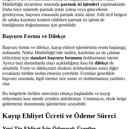
Müdürlüğü ziyaretiniz sırasında
parmak izi işlemleri
yapılmaktadır.
Daha önce sistemde parmak iziniz yoksa veya güncelleme
gerekiyorsa, başvuru esnasında parmak iziniz alınır. Adli sicil belgesi
ile sabıka kaydınız kontrol edilirken parmak izi işlemi de
kimliğinizin doğrulanması için gereklidir.
Başvuru Formu ve Dilekçe
Başvuru formu ve dilekçe, kayıp ehliyet işlemlerinin resmi başlangıç
noktasıdır. Nüfus Müdürlüğü’nde sizden, kaybolan ya da çalınan
ehliyetiniz için
standart başvuru formunu
doldurmanız istenir.
Ayrıca bazı durumlarda olayı açıkladığınız kısa bir
dilekçe
de
alınabilir. Form ve dilekçenizi eksiksiz doldurduktan sonra diğer
evraklarla birlikte teslim etmeniz yeterlidir. Formları genellikle
başvuru sırasında, ilgili memur size sunar ve doldurmanıza yardımcı
olur.
Bu belgelerle birlikte sürecinizi rahatça başlatabilir ve kayıp
ehliyetinizi kısa sürede yeniden alabilirsiniz. Unutmayın, eksik belge
götürmeniz durumunda işlemleriniz uzayabilir.
Kayıp Ehliyet Ücreti ve Ödeme Süreci
Yeni Tip Ehliyet İçin Ödenecek Ücretler