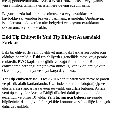
mesaj gönderebilirsiniz. Ayrıca evraklarınızda eksik veya yanlışlık
varsa, hızlıca tamamlayıp işlemlere devam edebilirsiniz.
Başvurunuzda hala ilerleme olmuyorsa veya evraklarınız
kaybolduysa, yeniden başvuru yapmanız istenebilir. Unutmayın,
işlemler sırasında verilen tüm belgeleri ve başvuru evraklarını
saklamanız faydalı olacaktır.
Eski Tip Ehliyet ile Yeni Tip Ehliyet Arasındaki
Farklar
Eski tip ehliyet ile yeni tip ehliyet arasındaki farklar sürücüler için
oldukça önemlidir.
Eski tip ehliyetler
genellikle mavi veya pembe
renktedir, PVC kaplama değildir ve kâğıt formundadır. Bu
ehliyetlerde herhangi bir çip veya güncel güvenlik önlemi yoktur.
Özellikle yıpranmaya ve suya karşı dayanıksızdır.
Yeni tip ehliyetler
ise 1 Ocak 2016'dan itibaren verilmeye başlandı
ve plastik akıllı kartlardandır. Üzerinde biometrik fotoğraf, çip ve
uluslararası standartlara uygun güvenlik unsurları bulunur. Ayrıca
yeni tip ehliyetler Avrupa Birliği ülkeleri dahil pek çok ülkede
geçerlidir ve ömrü 10 yıldır.
Yeni tip sürücü belgesi
sayesinde
bilgileriniz, daha güvenli bir şekilde korunur ve sahteciliğe karşı çok
daha dayanıklıdır.