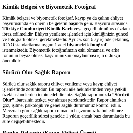
Kimlik Belgesi ve Biyometrik Fotoğraf
Kimlik belgesi ve biyometrik fotoğraf, kayıp ya da çalıntı ehliyet
başvurusunda en önemli belgelerin başında gelir. Başvuru sırasında
Türkiye Cumhuriyeti Kimlik Kartı
veya geçerli bir nüfus cüzdanı
ibraz edilmelidir. Ehliyet yenileme işlemleri için kimliğinizin güncel
ve fotoğraflı olması gerekmektedir. Ayrıca, son 6 ay içinde çekilmiş,
ICAO standartlarına uygun 1 adet
biyometrik fotoğraf
istenmektedir. Biyometrik fotoğrafınızın eski olmaması ve arka
fonunun beyaz olması başvurunuzun onaylanması için oldukça
önemlidir.
Sürücü Olur Sağlık Raporu
Sürücü olur sağlık raporu ehliyet yenileme veya kayıp ehliyet
işlemlerinde zorunludur. Bu raporu aile hekimlerinden veya yetkili
özel/hastanelerden temin edebilirsiniz. Sağlık raporunuzda
“Sürücü
Olur”
ibaresinin açıkça yer alması gerekmektedir. Rapor alınırken
göz, işitme, psikolojik ve genel sağlık durumunuz kontrol edilir.
Mevzuata göre sağlık raporu olmadan başvurunuz kabul edilmez.
Raporun geçerlilik süresi genelde 1 yıldır, ancak bazı durumlarda bu
süre değişebilmektedir.
Banka Dekontu (Kayıp Ehliyet Ücreti)