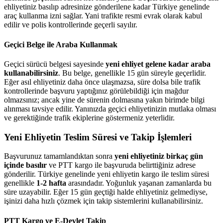
ehliyetiniz basılıp adresinize gönderilene kadar Türkiye genelinde
araç kullanma izni sağlar. Yani trafikte resmi evrak olarak kabul
edilir ve polis kontrollerinde geçerli sayılır.
Geçici Belge ile Araba Kullanmak
Geçici sürücü belgesi sayesinde
yeni ehliyet gelene kadar araba
kullanabilirsiniz
. Bu belge, genellikle 15 gün süreyle geçerlidir.
Eğer asıl ehliyetiniz daha önce ulaşmazsa, süre dolsa bile trafik
kontrollerinde başvuru yaptığınız görülebildiği için mağdur
olmazsınız; ancak yine de sürenin dolmasına yakın birimde bilgi
alınması tavsiye edilir. Yanınızda geçici ehliyetinizin mutlaka olması
ve gerektiğinde trafik ekiplerine göstermeniz yeterlidir.
Yeni Ehliyetin Teslim Süresi ve Takip İşlemleri
Başvurunuz tamamlandıktan sonra
yeni ehliyetiniz birkaç gün
içinde basılır
ve PTT kargo ile başvuruda belirttiğiniz adrese
gönderilir. Türkiye genelinde yeni ehliyetin kargo ile teslim süresi
genellikle
1-2 hafta
arasındadır. Yoğunluk yaşanan zamanlarda bu
süre uzayabilir. Eğer 15 gün geçtiği halde ehliyetiniz gelmediyse,
işinizi daha hızlı çözmek için takip sistemlerini kullanabilirsiniz.
PTT Kargo ve E-Devlet Takip