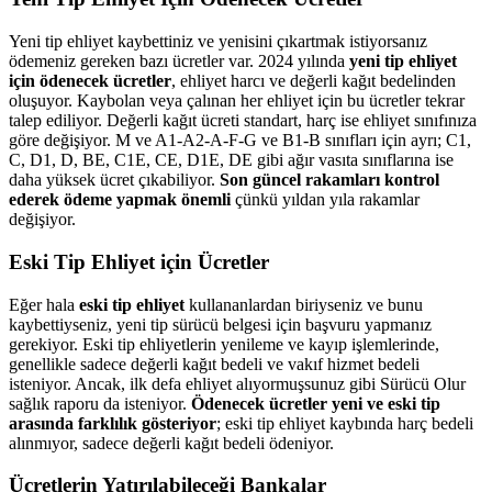
Yeni tip ehliyet kaybettiniz ve yenisini çıkartmak istiyorsanız
ödemeniz gereken bazı ücretler var. 2024 yılında
yeni tip ehliyet
için ödenecek ücretler
, ehliyet harcı ve değerli kağıt bedelinden
oluşuyor. Kaybolan veya çalınan her ehliyet için bu ücretler tekrar
talep ediliyor. Değerli kağıt ücreti standart, harç ise ehliyet sınıfınıza
göre değişiyor. M ve A1-A2-A-F-G ve B1-B sınıfları için ayrı; C1,
C, D1, D, BE, C1E, CE, D1E, DE gibi ağır vasıta sınıflarına ise
daha yüksek ücret çıkabiliyor.
Son güncel rakamları kontrol
ederek ödeme yapmak önemli
çünkü yıldan yıla rakamlar
değişiyor.
Eski Tip Ehliyet için Ücretler
Eğer hala
eski tip ehliyet
kullananlardan biriyseniz ve bunu
kaybettiyseniz, yeni tip sürücü belgesi için başvuru yapmanız
gerekiyor. Eski tip ehliyetlerin yenileme ve kayıp işlemlerinde,
genellikle sadece değerli kağıt bedeli ve vakıf hizmet bedeli
isteniyor. Ancak, ilk defa ehliyet alıyormuşsunuz gibi Sürücü Olur
sağlık raporu da isteniyor.
Ödenecek ücretler yeni ve eski tip
arasında farklılık gösteriyor
; eski tip ehliyet kaybında harç bedeli
alınmıyor, sadece değerli kağıt bedeli ödeniyor.
Ücretlerin Yatırılabileceği Bankalar