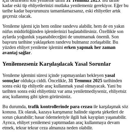
için belirlenen son yenileme tarihi
31 Temmuz 2025
. Bu tarihe
kadar eski tip ehliyetlerinizi mutlaka yenilemeniz gerekiyor. Eğer bu
tarihe kadar başvurunuzu tamamlamazsanız, eski ehliyetler artık
geçersiz olacak.
Yenileme işlemi için hem online randevu alabilir, hem de en yakın
nüfus müdürlüğünden işlemlerinizi başlatabilirsiniz. Özellikle son
aylarda yoğunluk yaşanabileceğini de unutmamak önemli. Son
başvuru tarihine yaklaşırken randevu bulmanız zorlaşabilir. Bu
yüzden ehliyet yenileme işlemini
erken yapmak her zaman
avantaj sağlar
.
Yenilemezseniz Karşılaşılacak Yasal Sorunlar
Yenileme işlemini süresi içinde yapmayanları bekleyen
yasal
sonuçlar
oldukça ciddi. Öncelikle,
31 Temmuz 2025
tarihinden
sonra eski tip ehliyetle araç kullanmak yasal olmayacak. Yani bu
tarihten sonra eski ehliyetiniz var ama yeniletmediyseniz, ehliyetsiz
araç kullanmış gibi işlem görürsünüz.
Bu durumda,
trafik kontrollerinde para cezası
ile karşılaşmak söz
konusu. Ek olarak, kazaya karışmanız halinde sigorta şirketleri de
sorun çıkarabilir; hasar ödemeleriyle ilgili hak kayıpları yaşanabilir.
Ayrıca, ehliyet yenilemesi yaptırmadan araç kullanmaya devam
etmek, tekrar tekrar ceza almanıza neden olabilir.