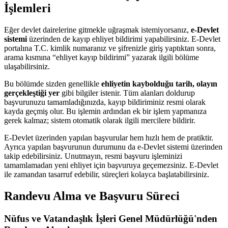
İşlemleri
Eğer devlet dairelerine gitmekle uğraşmak istemiyorsanız,
e-Devlet
sistemi
üzerinden de kayıp ehliyet bildirimi yapabilirsiniz. E-Devlet
portalına T.C. kimlik numaranız ve şifrenizle giriş yaptıktan sonra,
arama kısmına “ehliyet kayıp bildirimi” yazarak ilgili bölüme
ulaşabilirsiniz.
Bu bölümde sizden genellikle
ehliyetin kaybolduğu tarih, olayın
gerçekleştiği yer
gibi bilgiler istenir. Tüm alanları doldurup
başvurunuzu tamamladığınızda, kayıp bildiriminiz resmi olarak
kayda geçmiş olur. Bu işlemin ardından ek bir işlem yapmanıza
gerek kalmaz; sistem otomatik olarak ilgili mercilere bildirir.
E-Devlet üzerinden yapılan başvurular hem hızlı hem de pratiktir.
Ayrıca yapılan başvurunun durumunu da e-Devlet sistemi üzerinden
takip edebilirsiniz. Unutmayın, resmi başvuru işleminizi
tamamlamadan yeni ehliyet için başvuruya geçemezsiniz. E-Devlet
ile zamandan tasarruf edebilir, süreçleri kolayca başlatabilirsiniz.
Randevu Alma ve Başvuru Süreci
Nüfus ve Vatandaşlık İşleri Genel Müdürlüğü'nden