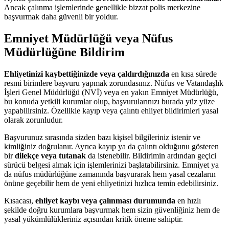
Ancak çalınma işlemlerinde genellikle bizzat polis merkezine
başvurmak daha güvenli bir yoldur.
Emniyet Müdürlüğü veya Nüfus
Müdürlüğüne Bildirim
Ehliyetinizi kaybettiğinizde veya çaldırdığınızda
en kısa sürede
resmi birimlere başvuru yapmak zorundasınız. Nüfus ve Vatandaşlık
İşleri Genel Müdürlüğü (NVİ) veya en yakın Emniyet Müdürlüğü,
bu konuda yetkili kurumlar olup, başvurularınızı burada yüz yüze
yapabilirsiniz. Özellikle kayıp veya çalıntı ehliyet bildirimleri yasal
olarak zorunludur.
Başvurunuz sırasında sizden bazı kişisel bilgileriniz istenir ve
kimliğiniz doğrulanır. Ayrıca kayıp ya da çalıntı olduğunu gösteren
bir
dilekçe veya tutanak
da istenebilir. Bildirimin ardından geçici
sürücü belgesi almak için işlemlerinizi başlatabilirsiniz. Emniyet ya
da nüfus müdürlüğüne zamanında başvurarak hem yasal cezaların
önüne geçebilir hem de yeni ehliyetinizi hızlıca temin edebilirsiniz.
Kısacası,
ehliyet kaybı veya çalınması durumunda
en hızlı
şekilde doğru kurumlara başvurmak hem sizin güvenliğiniz hem de
yasal yükümlülükleriniz açısından kritik öneme sahiptir.