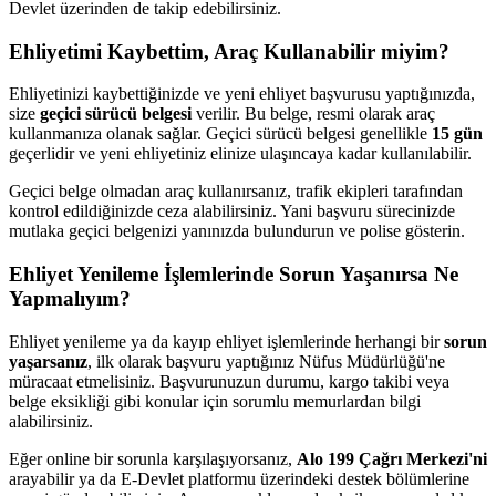
Devlet üzerinden de takip edebilirsiniz.
Ehliyetimi Kaybettim, Araç Kullanabilir miyim?
Ehliyetinizi kaybettiğinizde ve yeni ehliyet başvurusu yaptığınızda,
size
geçici sürücü belgesi
verilir. Bu belge, resmi olarak araç
kullanmanıza olanak sağlar. Geçici sürücü belgesi genellikle
15 gün
geçerlidir ve yeni ehliyetiniz elinize ulaşıncaya kadar kullanılabilir.
Geçici belge olmadan araç kullanırsanız, trafik ekipleri tarafından
kontrol edildiğinizde ceza alabilirsiniz. Yani başvuru sürecinizde
mutlaka geçici belgenizi yanınızda bulundurun ve polise gösterin.
Ehliyet Yenileme İşlemlerinde Sorun Yaşanırsa Ne
Yapmalıyım?
Ehliyet yenileme ya da kayıp ehliyet işlemlerinde herhangi bir
sorun
yaşarsanız
, ilk olarak başvuru yaptığınız Nüfus Müdürlüğü'ne
müracaat etmelisiniz. Başvurunuzun durumu, kargo takibi veya
belge eksikliği gibi konular için sorumlu memurlardan bilgi
alabilirsiniz.
Eğer online bir sorunla karşılaşıyorsanız,
Alo 199 Çağrı Merkezi'ni
arayabilir ya da E-Devlet platformu üzerindeki destek bölümlerine