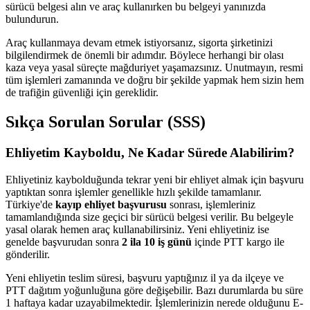
sürücü belgesi alın ve araç kullanırken bu belgeyi yanınızda
bulundurun.
Araç kullanmaya devam etmek istiyorsanız, sigorta şirketinizi
bilgilendirmek de önemli bir adımdır. Böylece herhangi bir olası
kaza veya yasal süreçte mağduriyet yaşamazsınız. Unutmayın, resmi
tüm işlemleri zamanında ve doğru bir şekilde yapmak hem sizin hem
de trafiğin güvenliği için gereklidir.
Sıkça Sorulan Sorular (SSS)
Ehliyetim Kayboldu, Ne Kadar Sürede Alabilirim?
Ehliyetiniz kaybolduğunda tekrar yeni bir ehliyet almak için başvuru
yaptıktan sonra işlemler genellikle hızlı şekilde tamamlanır.
Türkiye'de
kayıp ehliyet başvurusu
sonrası, işlemleriniz
tamamlandığında size geçici bir sürücü belgesi verilir. Bu belgeyle
yasal olarak hemen araç kullanabilirsiniz. Yeni ehliyetiniz ise
genelde başvurudan sonra
2 ila 10 iş günü
içinde PTT kargo ile
gönderilir.
Yeni ehliyetin teslim süresi, başvuru yaptığınız il ya da ilçeye ve
PTT dağıtım yoğunluğuna göre değişebilir. Bazı durumlarda bu süre
1 haftaya kadar uzayabilmektedir. İşlemlerinizin nerede olduğunu E-