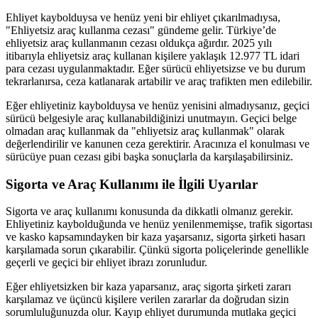
Ehliyet kaybolduysa ve henüz yeni bir ehliyet çıkarılmadıysa,
"Ehliyetsiz araç kullanma cezası" gündeme gelir. Türkiye’de
ehliyetsiz araç kullanmanın cezası oldukça ağırdır. 2025 yılı
itibarıyla ehliyetsiz araç kullanan kişilere yaklaşık 12.977 TL idari
para cezası uygulanmaktadır. Eğer sürücü ehliyetsizse ve bu durum
tekrarlanırsa, ceza katlanarak artabilir ve araç trafikten men edilebilir.
Eğer ehliyetiniz kaybolduysa ve henüz yenisini almadıysanız, geçici
sürücü belgesiyle araç kullanabildiğinizi unutmayın. Geçici belge
olmadan araç kullanmak da "ehliyetsiz araç kullanmak" olarak
değerlendirilir ve kanunen ceza gerektirir. Aracınıza el konulması ve
sürücüye puan cezası gibi başka sonuçlarla da karşılaşabilirsiniz.
Sigorta ve Araç Kullanımı ile İlgili Uyarılar
Sigorta ve araç kullanımı konusunda da dikkatli olmanız gerekir.
Ehliyetiniz kaybolduğunda ve henüz yenilenmemişse, trafik sigortası
ve kasko kapsamındayken bir kaza yaşarsanız, sigorta şirketi hasarı
karşılamada sorun çıkarabilir. Çünkü sigorta poliçelerinde genellikle
geçerli ve geçici bir ehliyet ibrazı zorunludur.
Eğer ehliyetsizken bir kaza yaparsanız, araç sigorta şirketi zararı
karşılamaz ve üçüncü kişilere verilen zararlar da doğrudan sizin
sorumluluğunuzda olur. Kayıp ehliyet durumunda mutlaka geçici