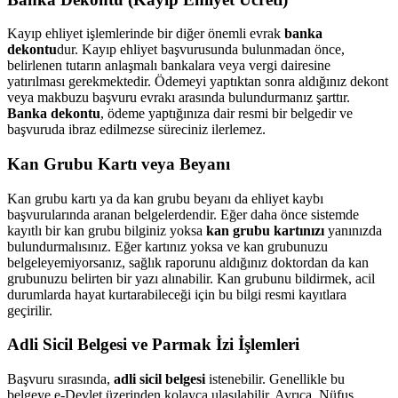
Kayıp ehliyet işlemlerinde bir diğer önemli evrak
banka
dekontu
dur. Kayıp ehliyet başvurusunda bulunmadan önce,
belirlenen tutarın anlaşmalı bankalara veya vergi dairesine
yatırılması gerekmektedir. Ödemeyi yaptıktan sonra aldığınız dekont
veya makbuzu başvuru evrakı arasında bulundurmanız şarttır.
Banka dekontu
, ödeme yaptığınıza dair resmi bir belgedir ve
başvuruda ibraz edilmezse süreciniz ilerlemez.
Kan Grubu Kartı veya Beyanı
Kan grubu kartı ya da kan grubu beyanı da ehliyet kaybı
başvurularında aranan belgelerdendir. Eğer daha önce sistemde
kayıtlı bir kan grubu bilginiz yoksa
kan grubu kartınızı
yanınızda
bulundurmalısınız. Eğer kartınız yoksa ve kan grubunuzu
belgeleyemiyorsanız, sağlık raporunu aldığınız doktordan da kan
grubunuzu belirten bir yazı alınabilir. Kan grubunu bildirmek, acil
durumlarda hayat kurtarabileceği için bu bilgi resmi kayıtlara
geçirilir.
Adli Sicil Belgesi ve Parmak İzi İşlemleri
Başvuru sırasında,
adli sicil belgesi
istenebilir. Genellikle bu
belgeye e-Devlet üzerinden kolayca ulaşılabilir. Ayrıca, Nüfus