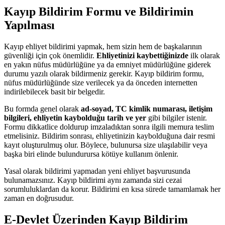
Kayıp Bildirim Formu ve Bildirimin
Yapılması
Kayıp ehliyet bildirimi yapmak, hem sizin hem de başkalarının
güvenliği için çok önemlidir.
Ehliyetinizi kaybettiğinizde
ilk olarak
en yakın nüfus müdürlüğüne ya da emniyet müdürlüğüne giderek
durumu yazılı olarak bildirmeniz gerekir. Kayıp bildirim formu,
nüfus müdürlüğünde size verilecek ya da önceden internetten
indirilebilecek basit bir belgedir.
Bu formda genel olarak
ad-soyad, TC kimlik numarası, iletişim
bilgileri, ehliyetin kaybolduğu tarih ve yer
gibi bilgiler istenir.
Formu dikkatlice doldurup imzaladıktan sonra ilgili memura teslim
etmelisiniz. Bildirim sonrası, ehliyetinizin kaybolduğuna dair resmi
kayıt oluşturulmuş olur. Böylece, bulunursa size ulaşılabilir veya
başka biri elinde bulundurursa kötüye kullanım önlenir.
Yasal olarak bildirimi yapmadan yeni ehliyet başvurusunda
bulunamazsınız. Kayıp bildirimi aynı zamanda sizi cezai
sorumluluklardan da korur. Bildirimi en kısa sürede tamamlamak her
zaman en doğrusudur.
E-Devlet Üzerinden Kayıp Bildirim