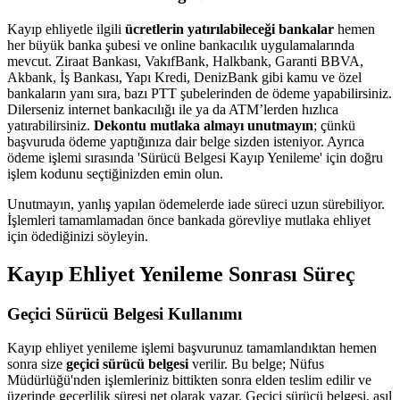
Kayıp ehliyetle ilgili
ücretlerin yatırılabileceği bankalar
hemen
her büyük banka şubesi ve online bankacılık uygulamalarında
mevcut. Ziraat Bankası, VakıfBank, Halkbank, Garanti BBVA,
Akbank, İş Bankası, Yapı Kredi, DenizBank gibi kamu ve özel
bankaların yanı sıra, bazı PTT şubelerinden de ödeme yapabilirsiniz.
Dilerseniz internet bankacılığı ile ya da ATM’lerden hızlıca
yatırabilirsiniz.
Dekontu mutlaka almayı unutmayın
; çünkü
başvuruda ödeme yaptığınıza dair belge sizden isteniyor. Ayrıca
ödeme işlemi sırasında 'Sürücü Belgesi Kayıp Yenileme' için doğru
işlem kodunu seçtiğinizden emin olun.
Unutmayın, yanlış yapılan ödemelerde iade süreci uzun sürebiliyor.
İşlemleri tamamlamadan önce bankada görevliye mutlaka ehliyet
için ödediğinizi söyleyin.
Kayıp Ehliyet Yenileme Sonrası Süreç
Geçici Sürücü Belgesi Kullanımı
Kayıp ehliyet yenileme işlemi başvurunuz tamamlandıktan hemen
sonra size
geçici sürücü belgesi
verilir. Bu belge; Nüfus
Müdürlüğü'nden işlemleriniz bittikten sonra elden teslim edilir ve
üzerinde geçerlilik süresi net olarak yazar. Geçici sürücü belgesi, asıl