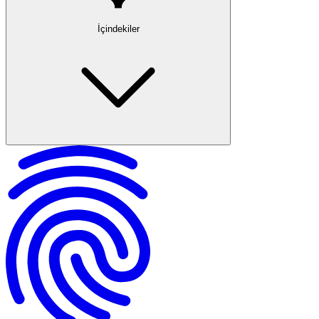
İçindekiler
Ehliyetinizi Kaybettiğinizde Yapmanız Gerekenler
Ehliyetin Çalınması Halinde Atılacak Adımlar
Emniyet Müdürlüğü veya Nüfus Müdürlüğüne Bildirim
Kayıp Bildirim Formu ve Bildirimin Yapılması
E-Devlet Üzerinden Kayıp Bildirim İşlemleri
Randevu Alma ve Başvuru Süreci
Gerekli Belgeler
Kayıp Ehliyet Ücreti ve Ödeme Süreci
Kayıp Ehliyet Yenileme Sonrası Süreç
Önemli Tarihler ve Yasal Sonuçlar
Ehliyet Kaybı ve Trafik Cezaları
Sıkça Sorulan Sorular (SSS)