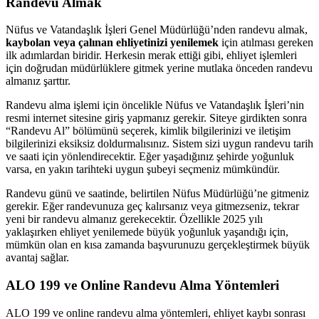
Randevu Almak
Nüfus ve Vatandaşlık İşleri Genel Müdürlüğü’nden randevu almak,
kaybolan veya çalınan ehliyetinizi yenilemek
için atılması gereken
ilk adımlardan biridir. Herkesin merak ettiği gibi, ehliyet işlemleri
için doğrudan müdürlüklere gitmek yerine mutlaka önceden randevu
almanız şarttır.
Randevu alma işlemi için öncelikle Nüfus ve Vatandaşlık İşleri’nin
resmi internet sitesine giriş yapmanız gerekir. Siteye girdikten sonra
“Randevu Al” bölümünü seçerek, kimlik bilgilerinizi ve iletişim
bilgilerinizi eksiksiz doldurmalısınız. Sistem sizi uygun randevu tarih
ve saati için yönlendirecektir. Eğer yaşadığınız şehirde yoğunluk
varsa, en yakın tarihteki uygun şubeyi seçmeniz mümkündür.
Randevu günü ve saatinde, belirtilen Nüfus Müdürlüğü’ne gitmeniz
gerekir. Eğer randevunuza geç kalırsanız veya gitmezseniz, tekrar
yeni bir randevu almanız gerekecektir. Özellikle 2025 yılı
yaklaşırken ehliyet yenilemede büyük yoğunluk yaşandığı için,
mümkün olan en kısa zamanda başvurunuzu gerçekleştirmek büyük
avantaj sağlar.
ALO 199 ve Online Randevu Alma Yöntemleri
ALO 199 ve online randevu alma yöntemleri, ehliyet kaybı sonrası