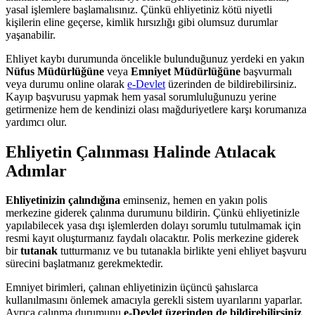
yasal işlemlere başlamalısınız. Çünkü ehliyetiniz kötü niyetli
kişilerin eline geçerse, kimlik hırsızlığı gibi olumsuz durumlar
yaşanabilir.
Ehliyet kaybı durumunda öncelikle bulunduğunuz yerdeki en yakın
Nüfus Müdürlüğüne
veya
Emniyet Müdürlüğüne
başvurmalı
veya durumu online olarak
e-Devlet
üzerinden de bildirebilirsiniz.
Kayıp başvurusu yapmak hem yasal sorumluluğunuzu yerine
getirmenize hem de kendinizi olası mağduriyetlere karşı korumanıza
yardımcı olur.
Ehliyetin Çalınması Halinde Atılacak
Adımlar
Ehliyetinizin çalındığına
eminseniz, hemen en yakın polis
merkezine giderek çalınma durumunu bildirin. Çünkü ehliyetinizle
yapılabilecek yasa dışı işlemlerden dolayı sorumlu tutulmamak için
resmi kayıt oluşturmanız faydalı olacaktır. Polis merkezine giderek
bir
tutanak
tutturmanız ve bu tutanakla birlikte yeni ehliyet başvuru
sürecini başlatmanız gerekmektedir.
Emniyet birimleri, çalınan ehliyetinizin üçüncü şahıslarca
kullanılmasını önlemek amacıyla gerekli sistem uyarılarını yaparlar.
Ayrıca çalınma durumunu
e-Devlet üzerinden de bildirebilirsiniz
.