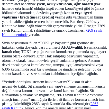
deprem/afet nedeniyle
yıkık, acil yıktırılacak, ağır hasarlı
(bazı
hallerde orta hasarlı) olduğu tespit edilen konut/işyeri gibi bağımsız
bölümler bakımından, devletin yapacağı
konut veya işyeri
yaptırma / kredi (inşaat kredisi) verme
gibi yardımlardan kimin
yararlanabileceğinin resmen belirlenmesidir. Bu süreç, 7269 sayılı
Kanun ve buna bağlı yönetmelik çerçevesinde yürür. Örneğin 7269
sayılı Kanun’un hak sahipliğine dayanak düzenlemesi
7269 sayılı
Kanun metninde
yer alır.
Sizin başvurunuz fiilen “TOKİ’ye başvuru” gibi görünse de,
hukuken çoğu dosyada başvuru merci
AFAD/valilik-kaymakamlık
kanalı
olur; TOKİ ise çoğu zaman konutların yapımında uygulayıcı
kurum olarak devreye girer. Hak sahipliği başvurusu yapmanız,
otomatik olarak “arsam devlete geçti” anlamına gelmez. Arsanın
devri ancak ayrıca kamulaştırma, trampa, uygulama/protokol veya
6306 kapsamında özel bir uygulama ile gündeme gelebilir; bu da
somut kararlara ve size sunulan taahhütname içeriğine bağlıdır.
“Yerinde dönüşüm istersem hakkım var mı?” kısmı sit alanı
nedeniyle kritik: Sit alanında yeni yapı/yenileme tamamen imkânsız
değildir ama koruma mevzuatı ve kurul kararına bağlıdır. Sit
alanlarında planlama ve uygulama, 2863 sayılı Kanun ve “koruma
amaçlı imar planı” mantığıyla ilerler; sit ilanı ve koruma amaçlı imar
planı yükümlülüğü 2863 sayılı Kanun’da düzenlenmiştir (
2863
sayılı Kanun
). Ayrıca koruma amaçlı imar planlarının nasıl