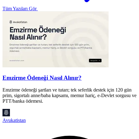
Tüm Yazıları Gör
Emzirme Ödeneği Nasıl Alınır?
Emzirme ödeneği şartları ve tutarı; tek seferlik destek için 120 gün
prim, sigortalı anne/baba kapsamı, memur hariç, e-Devlet sorgusu ve
PTT/banka ödemesi.
A
2
k
Avukatistan
M