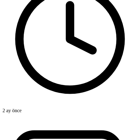
2 ay önce
2