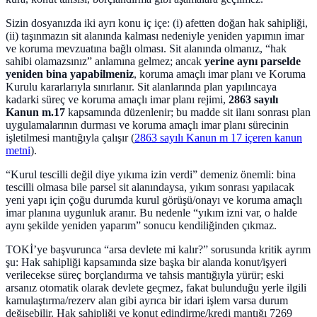
Sizin dosyanızda iki ayrı konu iç içe: (i) afetten doğan hak sahipliği,
(ii) taşınmazın sit alanında kalması nedeniyle yeniden yapımın imar
ve koruma mevzuatına bağlı olması. Sit alanında olmanız, “hak
sahibi olamazsınız” anlamına gelmez; ancak
yerine aynı parselde
yeniden bina yapabilmeniz
, koruma amaçlı imar planı ve Koruma
Kurulu kararlarıyla sınırlanır. Sit alanlarında plan yapılıncaya
kadarki süreç ve koruma amaçlı imar planı rejimi,
2863 sayılı
Kanun m.17
kapsamında düzenlenir; bu madde sit ilanı sonrası plan
uygulamalarının durması ve koruma amaçlı imar planı sürecinin
işletilmesi mantığıyla çalışır (
2863 sayılı Kanun m 17 içeren kanun
metni
).
“Kurul tescilli değil diye yıkıma izin verdi” demeniz önemli: bina
tescilli olmasa bile parsel sit alanındaysa, yıkım sonrası yapılacak
yeni yapı için çoğu durumda kurul görüşü/onayı ve koruma amaçlı
imar planına uygunluk aranır. Bu nedenle “yıkım izni var, o halde
aynı şekilde yeniden yaparım” sonucu kendiliğinden çıkmaz.
TOKİ’ye başvurunca “arsa devlete mi kalır?” sorusunda kritik ayrım
şu: Hak sahipliği kapsamında size başka bir alanda konut/işyeri
verilecekse süreç borçlandırma ve tahsis mantığıyla yürür; eski
arsanız otomatik olarak devlete geçmez, fakat bulunduğu yerle ilgili
kamulaştırma/rezerv alan gibi ayrıca bir idari işlem varsa durum
değişebilir. Hak sahipliği ve konut edindirme/kredi mantığı 7269