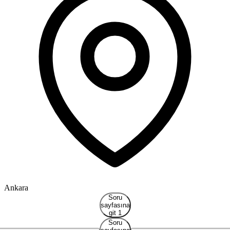
Ankara
Soru
sayfasına
git 1
Soru