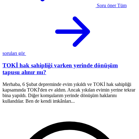
Soru öner
Tüm
soruları gör
TOKİ hak sahipliği varken yerinde dönüşüm
tapusu alınır mı?
Merhaba, 6 Şubat depreminde evim yıkıldı ve TOKİ hak sahipliği
B
kapsamında TOKİ'den ev aldım. Ancak yıkılan evimin yerine tekrar
o
bina yapıldı. Diğer komşularım yerinde dönüşüm haklarını
d
kullandılar. Ben de kendi imkânları...
k