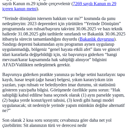
sayılı Kanun m.29 içinde çerçevelenir (
7269 sayılı Kanun m 29
içeren kanun metni
).
“Yerinde dönüşüm istersem hakkım var mı?” kısmında da şunu
netleştireyim: 2023 depremleri için yürütülen “Yerinde Dönüşüm”
programında son ruhsat/başvuru takvimi 30.06.2025 ve bazı teknik
hallerde 31.08.2025 gibi tarihlerle sınırlandı ve Bakanlık 30.06.2025
itibarıyla sürecin tamamlandığını duyurdu (
Bakanlık duyurusu
).
Sındırgı depremi bakımından aynı programın aynen uygulanıp
uygulanmadığı, bölgeniz “genel hayata etkili afet” ilanı ve güncel
idari kararlarla değişebildiği için, siz başvuruya giderken “hangi
mevzuat/karar kapsamında hak sahipliği alınıyor” bilgisini
AFAD/Valilikten netleştirmek gerekir.
Başvuruya giderken pratikte yanınıza şu belge setini hazırlayın: tapu
kaydı, hasar tespit (ağır hasar) belgesi, yıkım kararı/yıkım izin
yazıları, yapı ruhsatı ve belediyeden imar durumu, sit statüsünü
gösteren yazı/pafta bilgisi. Görüşmede özellikle şunu sorun: “Hak
sahipliği kabul edilirse bana seçenek olarak (1) aynı parselde yapım,
(2) başka yerde konut/işyeri tahsisi, (3) kredi gibi hangi model
uygulanacak; sit nedeniyle yerinde yapım mümkün değilse alternatif
ne?”
Son olarak 2 kısa soru sorayım; cevabınıza göre daha net yol
çizebilirim: Sit alanınızın türü ve derecesi nedir