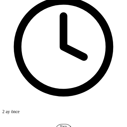
2 ay önce
2
Yazı