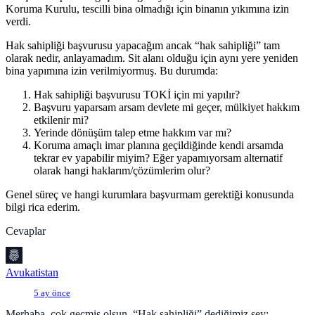
Koruma Kurulu, tescilli bina olmadığı için binanın yıkımına izin
verdi.
Hak sahipliği başvurusu yapacağım ancak “hak sahipliği” tam
olarak nedir, anlayamadım. Sit alanı olduğu için aynı yere yeniden
bina yapımına izin verilmiyormuş. Bu durumda:
Hak sahipliği başvurusu TOKİ için mi yapılır?
Başvuru yaparsam arsam devlete mi geçer, mülkiyet hakkım
etkilenir mi?
Yerinde dönüşüm talep etme hakkım var mı?
Koruma amaçlı imar planına geçildiğinde kendi arsamda
tekrar ev yapabilir miyim? Eğer yapamıyorsam alternatif
olarak hangi haklarım/çözümlerim olur?
Genel süreç ve hangi kurumlara başvurmam gerektiği konusunda
bilgi rica ederim.
Cevaplar
Avukatistan
5 ay önce
Merhaba, çok geçmiş olsun. “Hak sahipliği” dediğimiz şey;