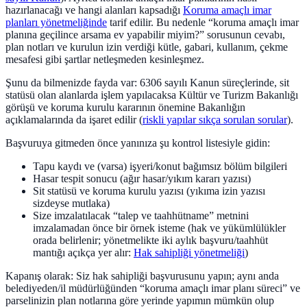
hazırlanacağı ve hangi alanları kapsadığı
Koruma amaçlı imar
planları yönetmeliğinde
tarif edilir. Bu nedenle “koruma amaçlı imar
planına geçilince arsama ev yapabilir miyim?” sorusunun cevabı,
plan notları ve kurulun izin verdiği kütle, gabari, kullanım, çekme
mesafesi gibi şartlar netleşmeden kesinleşmez.
Şunu da bilmenizde fayda var: 6306 sayılı Kanun süreçlerinde, sit
statüsü olan alanlarda işlem yapılacaksa Kültür ve Turizm Bakanlığı
görüşü ve koruma kurulu kararının önemine Bakanlığın
açıklamalarında da işaret edilir (
riskli yapılar sıkça sorulan sorular
).
Başvuruya gitmeden önce yanınıza şu kontrol listesiyle gidin:
Tapu kaydı ve (varsa) işyeri/konut bağımsız bölüm bilgileri
Hasar tespit sonucu (ağır hasar/yıkım kararı yazısı)
Sit statüsü ve koruma kurulu yazısı (yıkıma izin yazısı
sizdeyse mutlaka)
Size imzalatılacak “talep ve taahhütname” metnini
imzalamadan önce bir örnek isteme (hak ve yükümlülükler
orada belirlenir; yönetmelikte iki aylık başvuru/taahhüt
mantığı açıkça yer alır:
Hak sahipliği yönetmeliği
)
Kapanış olarak: Siz hak sahipliği başvurusunu yapın; aynı anda
belediyeden/il müdürlüğünden “koruma amaçlı imar planı süreci” ve
parselinizin plan notlarına göre yerinde yapımın mümkün olup