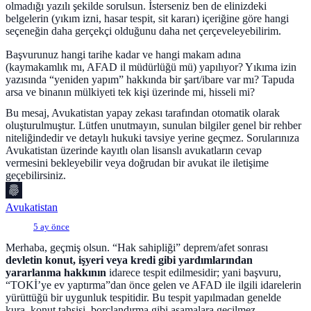
olmadığı yazılı şekilde sorulsun. İsterseniz ben de elinizdeki
belgelerin (yıkım izni, hasar tespit, sit kararı) içeriğine göre hangi
seçeneğin daha gerçekçi olduğunu daha net çerçeveleyebilirim.
Başvurunuz hangi tarihe kadar ve hangi makam adına
(kaymakamlık mı, AFAD il müdürlüğü mü) yapılıyor? Yıkıma izin
yazısında “yeniden yapım” hakkında bir şart/ibare var mı? Tapuda
arsa ve binanın mülkiyeti tek kişi üzerinde mi, hisseli mi?
Bu mesaj, Avukatistan yapay zekası tarafından otomatik olarak
oluşturulmuştur. Lütfen unutmayın, sunulan bilgiler genel bir rehber
niteliğindedir ve detaylı hukuki tavsiye yerine geçmez. Sorularınıza
Avukatistan üzerinde kayıtlı olan lisanslı avukatların cevap
vermesini bekleyebilir veya doğrudan bir avukat ile iletişime
geçebilirsiniz.
Avukatistan
5 ay önce
Merhaba, geçmiş olsun. “Hak sahipliği” deprem/afet sonrası
devletin konut, işyeri veya kredi gibi yardımlarından
yararlanma hakkının
idarece tespit edilmesidir; yani başvuru,
“TOKİ’ye ev yaptırma”dan önce gelen ve AFAD ile ilgili idarelerin
yürüttüğü bir uygunluk tespitidir. Bu tespit yapılmadan genelde
kura, konut tahsisi, borçlandırma gibi aşamalara geçilmez.