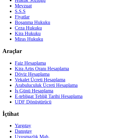
Hukuk Sözlüğü
Mevzuat
S.S.S
Fiyatlar
Boşanma Hukuku
Ceza Hukuku
Kira Hukuku
Miras Hukuku
Araçlar
Faiz Hesaplama
Kira Artış Oranı Hesaplama
Döviz Hesaplama
Vekalet Ücreti Hesaplama
Arabuluculuk Ücreti Hesaplama
İş Günü Hesaplama
E-tebligat Tebliğ Tarihi Hesaplama
UDF Dönüştürücü
İçtihat
Yargıtay
Danıştay
Uyuşmazlık Mah.