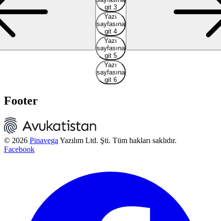
git 3
Yazı
sayfasına
git 4
Yazı
sayfasına
git 5
Yazı
sayfasına
git 6
Footer
© 2026
Pinavega
Yazılım Ltd. Şti. Tüm hakları saklıdır.
Facebook