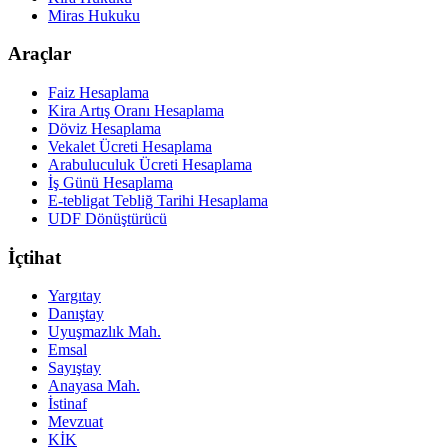
Miras Hukuku
Araçlar
Faiz Hesaplama
Kira Artış Oranı Hesaplama
Döviz Hesaplama
Vekalet Ücreti Hesaplama
Arabuluculuk Ücreti Hesaplama
İş Günü Hesaplama
E-tebligat Tebliğ Tarihi Hesaplama
UDF Dönüştürücü
İçtihat
Yargıtay
Danıştay
Uyuşmazlık Mah.
Emsal
Sayıştay
Anayasa Mah.
İstinaf
Mevzuat
KİK