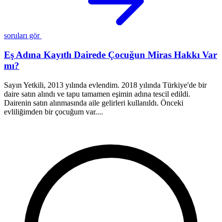
soruları gör
Eş Adına Kayıtlı Dairede Çocuğun Miras Hakkı Var
mı?
Sayın Yetkili, 2013 yılında evlendim. 2018 yılında Türkiye'de bir
D
daire satın alındı ve tapu tamamen eşimin adına tescil edildi.
y
Dairenin satın alınmasında aile gelirleri kullanıldı. Önceki
y
evliliğimden bir çocuğum var....
s