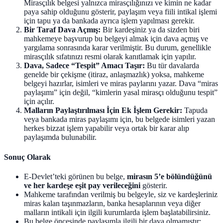
Mirasçılık belgesi yalnızca mirasçılığınızı ve kimin ne kadar
paya sahip olduğunu gösterir, paylaşım veya fiili intikal işlemi
için tapu ya da bankada ayrıca işlem yapılması gerekir.
Bir Taraf Dava Açmış:
Bir kardeşiniz ya da sizden biri
mahkemeye başvurup bu belgeyi almak için dava açmış ve
yargılama sonrasında karar verilmiştir. Bu durum, genellikle
mirasçılık sıfatınızı resmi olarak kanıtlamak için yapılır.
Dava, Sadece “Tespit” Amacı Taşır:
Bu tür davalarda
genelde bir çekişme (itiraz, anlaşmazlık) yoksa, mahkeme
belgeyi hazırlar, isimleri ve miras paylarını yazar. Dava “miras
paylaşımı” için değil, “kimlerin yasal mirasçı olduğunu tespit”
için açılır.
Malların Paylaştırılması İçin Ek İşlem Gerekir:
Tapuda
veya bankada miras paylaşımı için, bu belgede isimleri yazan
herkes bizzat işlem yapabilir veya ortak bir karar alıp
paylaşımda bulunabilir.
Sonuç Olarak
E-Devlet’teki görünen bu belge,
mirasın 5’e bölündüğünü
ve her kardeşe eşit pay verileceğini
gösterir.
Mahkeme tarafından verilmiş bu belgeyle, siz ve kardeşleriniz
miras kalan taşınmazların, banka hesaplarının veya diğer
malların intikali için ilgili kurumlarda işlem başlatabilirsiniz.
Bu belge öncesinde paylaşımla ilgili bir dava olmamıştır;