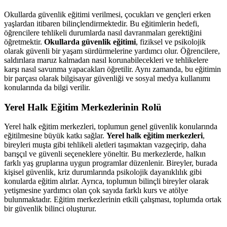
Okullarda güvenlik eğitimi verilmesi, çocukları ve gençleri erken
yaşlardan itibaren bilinçlendirmektedir. Bu eğitimlerin hedefi,
öğrencilere tehlikeli durumlarda nasıl davranmaları gerektiğini
öğretmektir.
Okullarda güvenlik eğitimi
, fiziksel ve psikolojik
olarak güvenli bir yaşam sürdürmelerine yardımcı olur. Öğrencilere,
saldırılara maruz kalmadan nasıl korunabilecekleri ve tehlikelere
karşı nasıl savunma yapacakları öğretilir. Aynı zamanda, bu eğitimin
bir parçası olarak bilgisayar güvenliği ve sosyal medya kullanımı
konularında da bilgi verilir.
Yerel Halk Eğitim Merkezlerinin Rolü
Yerel halk eğitim merkezleri, toplumun genel güvenlik konularında
eğitilmesine büyük katkı sağlar.
Yerel halk eğitim merkezleri
,
bireyleri muşta gibi tehlikeli aletleri taşımaktan vazgeçirip, daha
barışçıl ve güvenli seçeneklere yöneltir. Bu merkezlerde, halkın
farklı yaş gruplarına uygun programlar düzenlenir. Bireyler, burada
kişisel güvenlik, kriz durumlarında psikolojik dayanıklılık gibi
konularda eğitim alırlar. Ayrıca, toplumun bilinçli bireyler olarak
yetişmesine yardımcı olan çok sayıda farklı kurs ve atölye
bulunmaktadır. Eğitim merkezlerinin etkili çalışması, toplumda ortak
bir güvenlik bilinci oluşturur.