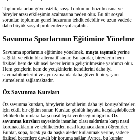
Toplumda artan güvensizlik, sosyal dokunun bozulmasına ve
bireyler arası etkileşimin azalmasına neden olur. Bu tür sosyal
sorunlar, toplumun genel huzurunu tehdit edebilir ve uzun vadede
daha büyük sosyal problemlere yol açabilir.
Savunma Sporlarının Eğitimine Yönelme
Savunma sporlarının eğitimine yönelmek,
muşta taşımak
yerine
sağlıklı ve etkin bir alternatif sunar. Bu sporlar, bireylerin hem
fiziksel hem de zihinsel becerilerinin geliştirilmesine yardımcı olur.
Hem gençlerin hem de yetişkinlerin kendilerini daha iyi
savunabilmelerini ve aynı zamanda daha güvenli bir yaşam
sürmelerini sağlamaktadır.
Öz Savunma Kursları
Öz savunma kursları, bireylerin kendilerini daha iyi koruyabilmeleri
için etkili bir eğitim sunar. Kurslar, günlük hayatta karşılaşılabilecek
tehlikeli durumlara karşı nasıl tepki verileceğini öğretir.
Öz
savunma kursları
sayesinde insanlar, olası saldırılara karşı nasıl
korunacaklarını ve tehlikelerden nasıl kaçınacaklarını öğrenirler.
Bunlar, sopa, bıçak ya da başka aletler kullanmak yerine, sadece
fiziksel becerilere dayalı bir koruma sağlar. Ayrıca, bu kurslar