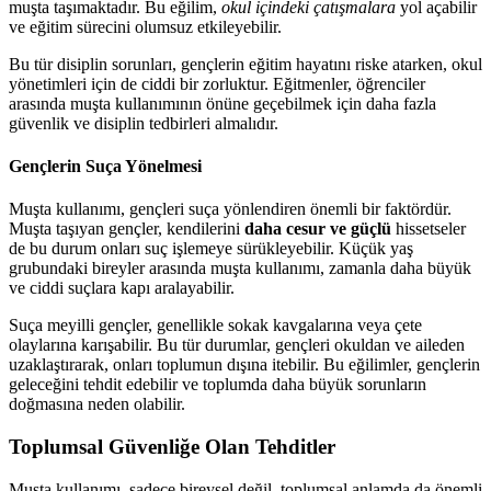
muşta taşımaktadır. Bu eğilim,
okul içindeki çatışmalara
yol açabilir
ve eğitim sürecini olumsuz etkileyebilir.
Bu tür disiplin sorunları, gençlerin eğitim hayatını riske atarken, okul
yönetimleri için de ciddi bir zorluktur. Eğitmenler, öğrenciler
arasında muşta kullanımının önüne geçebilmek için daha fazla
güvenlik ve disiplin tedbirleri almalıdır.
Gençlerin Suça Yönelmesi
Muşta kullanımı, gençleri suça yönlendiren önemli bir faktördür.
Muşta taşıyan gençler, kendilerini
daha cesur ve güçlü
hissetseler
de bu durum onları suç işlemeye sürükleyebilir. Küçük yaş
grubundaki bireyler arasında muşta kullanımı, zamanla daha büyük
ve ciddi suçlara kapı aralayabilir.
Suça meyilli gençler, genellikle sokak kavgalarına veya çete
olaylarına karışabilir. Bu tür durumlar, gençleri okuldan ve aileden
uzaklaştırarak, onları toplumun dışına itebilir. Bu eğilimler, gençlerin
geleceğini tehdit edebilir ve toplumda daha büyük sorunların
doğmasına neden olabilir.
Toplumsal Güvenliğe Olan Tehditler
Muşta kullanımı, sadece bireysel değil, toplumsal anlamda da önemli