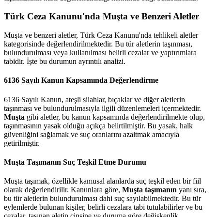
Türk Ceza Kanunu'nda Muşta ve Benzeri Aletler
Muşta ve benzeri aletler, Türk Ceza Kanunu'nda tehlikeli aletler
kategorisinde değerlendirilmektedir. Bu tür aletlerin taşınması,
bulundurulması veya kullanılması belirli cezalar ve yaptırımlara
tabidir. İşte bu durumun ayrıntılı analizi.
6136 Sayılı Kanun Kapsamında Değerlendirme
6136 Sayılı Kanun, ateşli silahlar, bıçaklar ve diğer aletlerin
taşınması ve bulundurulmasıyla ilgili düzenlemeleri içermektedir.
Muşta
gibi aletler, bu kanun kapsamında değerlendirilmekte olup,
taşınmasının yasak olduğu açıkça belirtilmiştir. Bu yasak, halk
güvenliğini sağlamak ve suç oranlarını azaltmak amacıyla
getirilmiştir.
Muşta Taşımanın Suç Teşkil Etme Durumu
Muşta taşımak, özellikle kamusal alanlarda suç teşkil eden bir fiil
olarak değerlendirilir. Kanunlara göre,
Muşta taşımanın
yanı sıra,
bu tür aletlerin bulundurulması dahi suç sayılabilmektedir. Bu tür
eylemlerde bulunan kişiler, belirli cezalara tabi tutulabilirler ve bu
cezalar, taşınan aletin cinsine ve duruma göre değişkenlik