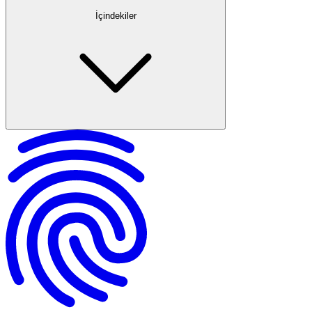
İçindekiler
Muşta Taşımanın Türkiye'deki Hukuki Durumu
Muşta Kullanmanın Sosyal ve Psikolojik Etkileri
Savunma Sporlarının Eğitimine Yönelme
Toplumsal Farkındalık ve Eğitim Programları