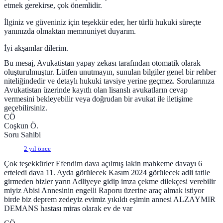
etmek gerekirse, çok önemlidir.
İlginiz ve güveniniz için teşekkür eder, her türlü hukuki süreçte
yanınızda olmaktan memnuniyet duyarım.
İyi akşamlar dilerim.
Bu mesaj, Avukatistan yapay zekası tarafından otomatik olarak
oluşturulmuştur. Lütfen unutmayın, sunulan bilgiler genel bir rehber
niteliğindedir ve detaylı hukuki tavsiye yerine geçmez. Sorularınıza
Avukatistan üzerinde kayıtlı olan lisanslı avukatların cevap
vermesini bekleyebilir veya doğrudan bir avukat ile iletişime
geçebilirsiniz.
CÖ
Coşkun Ö.
Soru Sahibi
2 yıl önce
Çok teşekkürler Efendim dava açılmış lakin mahkeme davayı 6
erteledi dava 11. Ayda görülecek Kasım 2024 görülecek adli tatile
girmeden bizler yarın Adliyeye gidip imza çekme dilekçesi verebilir
miyiz Abisi Annesinin engelli Raporu üzerine araç almak istiyor
birde biz deprem zedeyiz evimiz yıkıldı eşimin annesi ALZAYMIR
DEMANS hastası miras olarak ev de var