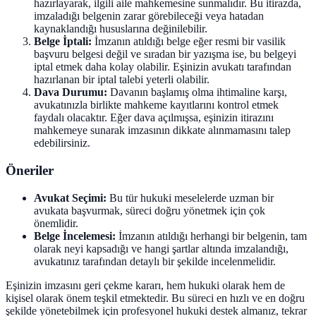
hazırlayarak, ilgili aile mahkemesine sunmalıdır. Bu itirazda,
imzaladığı belgenin zarar görebileceği veya hatadan
kaynaklandığı hususlarına değinilebilir.
Belge İptali:
İmzanın atıldığı belge eğer resmi bir vasilik
başvuru belgesi değil ve sıradan bir yazışma ise, bu belgeyi
iptal etmek daha kolay olabilir. Eşinizin avukatı tarafından
hazırlanan bir iptal talebi yeterli olabilir.
Dava Durumu:
Davanın başlamış olma ihtimaline karşı,
avukatınızla birlikte mahkeme kayıtlarını kontrol etmek
faydalı olacaktır. Eğer dava açılmışsa, eşinizin itirazını
mahkemeye sunarak imzasının dikkate alınmamasını talep
edebilirsiniz.
Öneriler
Avukat Seçimi:
Bu tür hukuki meselelerde uzman bir
avukata başvurmak, süreci doğru yönetmek için çok
önemlidir.
Belge İncelemesi:
İmzanın atıldığı herhangi bir belgenin, tam
olarak neyi kapsadığı ve hangi şartlar altında imzalandığı,
avukatınız tarafından detaylı bir şekilde incelenmelidir.
Eşinizin imzasını geri çekme kararı, hem hukuki olarak hem de
kişisel olarak önem teşkil etmektedir. Bu süreci en hızlı ve en doğru
şekilde yönetebilmek için profesyonel hukuki destek almanız, tekrar