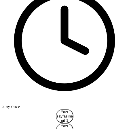
1
2 ay önce
Yazı
sayfasına
git 1
Yazı