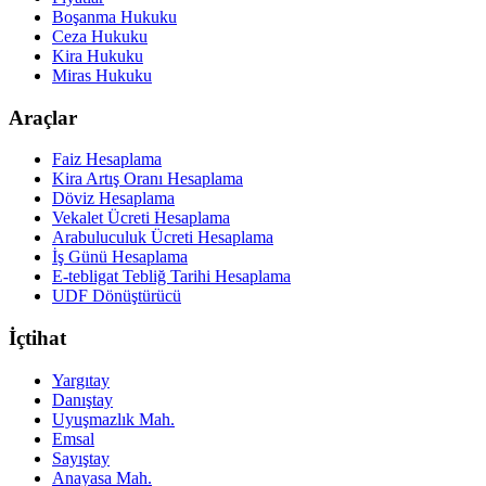
Boşanma Hukuku
Ceza Hukuku
Kira Hukuku
Miras Hukuku
Araçlar
Faiz Hesaplama
Kira Artış Oranı Hesaplama
Döviz Hesaplama
Vekalet Ücreti Hesaplama
Arabuluculuk Ücreti Hesaplama
İş Günü Hesaplama
E-tebligat Tebliğ Tarihi Hesaplama
UDF Dönüştürücü
İçtihat
Yargıtay
Danıştay
Uyuşmazlık Mah.
Emsal
Sayıştay
Anayasa Mah.