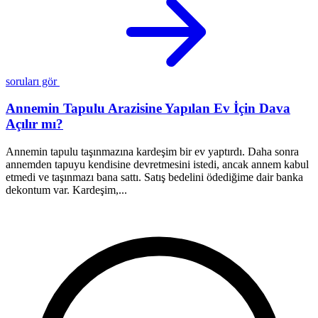
soruları gör
Annemin Tapulu Arazisine Yapılan Ev İçin Dava
Açılır mı?
A
y
Annemin tapulu taşınmazına kardeşim bir ev yaptırdı. Daha sonra
i
annemden tapuyu kendisine devretmesini istedi, ancak annem kabul
n
etmedi ve taşınmazı bana sattı. Satış bedelini ödediğime dair banka
dekontum var. Kardeşim,...