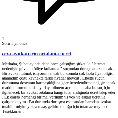
1
Soru
1 yıl önce
ceza avukatı için ortalama ücret
Merhaba, Şubat ayında daha önce çalıştığım şirket ile " hizmet
nedeniyle güveni kötüye kullanma " suçundan duruşmamız olacak .
Bir avukat tutmak istiyorum ancak bu konuda çok fazla fiyat bilgisi
alamadım çoğu kaynakta farklı fiyatlar mevcut . Elbette suçun
durumuna dosyanın karmaşıklığına göre ücretlendirme değişir ancak
maddi durumumu da ayarlayabilmem açısından acaba bu suç için
ilgilenecek bir avukat ortalama hangi tutar aralığında ücret talep eder
. Ek olarak herhangi bir mal varlığım vs yok ve asgari ücret ile
çalışmaktayım . Bu durumda duruşma esnasından barodan avukat
tutabilir miyim yoksa maaş gelirim olduğu için tutamaz mıyım ?
Teşekkürler .