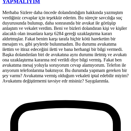
YAPMALIYIM
Merhaba Sizlere daha öncede dolandırıdığım hakkında yazmıştım
verdiğiniz cevaplar için teşekkür ederim. Bu süreçte savcılığa suç
duyurusunda bulunup, daha sonrasında bir avukat ile görüşüp
anlaştım ve vekalet verdim. Beni ve bizleri dolandıran kişi ve kişiler
alacaklı olan insanlara karşı 6284 gereği uzaklaştırma kararı
aldırtmışlar. Fakat benim karşı tarafa hiçbir kötü hareketim bir
mesajım vs. gibi şeylerde bulunmadım. Bu durumu avukatıma
ilettim ve itiraz edeceğini iletti ve bana herhangi bir bilgi vermedi.
Başka dolandırılan biri de avukatına aynı durumu iletmiş ve avukatı
ona uzaklaştırma kararına red verildi diye bilgi vermiş. Fakat ben
avukatıma mesaj yoluyla soruyorum cevap alamıyorum. Telefon ile
arıyorum telefonlarıma bakmıyor. Bu durumda yapmam gereken bir
şey varmı? Avukatıma vermiş olduğum vekaleti iptal edebilir miyim?
Avukatımı değiştirmemi tavsiye edr misiniz? Saygılarımla.