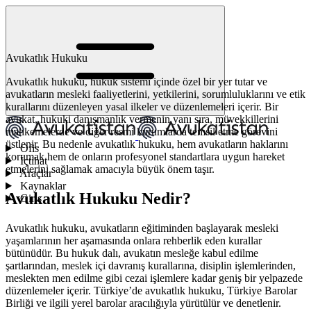
Avukatlık Hukuku
Avukatlık hukuku, hukuk sistemi içinde özel bir yer tutar ve
avukatların mesleki faaliyetlerini, yetkilerini, sorumluluklarını ve etik
kurallarını düzenleyen yasal ilkeler ve düzenlemeleri içerir. Bir
avukat, hukuki danışmanlık vermenin yanı sıra, müvekkillerini
mahkemelerde ve diğer resmi kurumlarda temsil etme görevini
üstlenir. Bu nedenle avukatlık hukuku, hem avukatların haklarını
Ofis
korumak hem de onların profesyonel standartlara uygun hareket
İçtihat
etmelerini sağlamak amacıyla büyük önem taşır.
Araçlar
Kaynaklar
Avukatlık Hukuku Nedir?
Giriş
Avukatlık hukuku, avukatların eğitiminden başlayarak mesleki
yaşamlarının her aşamasında onlara rehberlik eden kurallar
bütünüdür. Bu hukuk dalı, avukatın mesleğe kabul edilme
şartlarından, meslek içi davranış kurallarına, disiplin işlemlerinden,
meslekten men edilme gibi cezai işlemlere kadar geniş bir yelpazede
düzenlemeler içerir. Türkiye’de avukatlık hukuku, Türkiye Barolar
Birliği ve ilgili yerel barolar aracılığıyla yürütülür ve denetlenir.