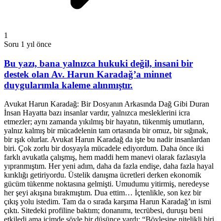
1
Soru
1 yıl önce
Bu yazı, bana yalnızca hukuki değil, insani bir
destek olan Av. Harun Karadağ’a minnet
duygularımla kaleme alınmıştır.
Avukat Harun Karadağ: Bir Dosyanın Arkasında Dağ Gibi Duran
İnsan Hayatta bazı insanlar vardır, yalnızca mesleklerini icra
etmezler; aynı zamanda yıkılmış bir hayatın, tükenmiş umutların,
yalnız kalmış bir mücadelenin tam ortasında bir omuz, bir sığınak,
bir ışık olurlar. Avukat Harun Karadağ da işte bu nadir insanlardan
biri. Çok zorlu bir dosyayla mücadele ediyordum. Daha önce iki
farklı avukatla çalışmış, hem maddi hem manevi olarak fazlasıyla
yıpranmıştım. Her yeni adım, daha da fazla endişe, daha fazla hayal
kırıklığı getiriyordu. Üstelik danışma ücretleri derken ekonomik
gücüm tükenme noktasına gelmişti. Umudumu yitirmiş, neredeyse
her şeyi akışına bırakmıştım. Dua ettim… İçtenlikle, son kez bir
çıkış yolu istedim. Tam da o sırada karşıma Harun Karadağ’ın ismi
çıktı. Sitedeki profiline baktım; donanımı, tecrübesi, duruşu beni
etkiledi ama içimde şöyle bir düşünce vardı: “Böylesine nitelikli biri