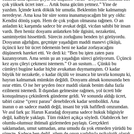
çok yüksek ücret ister… Artık buna gücüm yetmez.” Yine de
yazdım. İçimde kırık dökük bir umutla. Beklentim bile kalmamıştı
neredeyse. Ama kısa bir süre sonra inanamayacağım bir şey oldu:
Kendisi dönüş yaptı. Hem de çok yoğun olmasına rağmen. O an
anladım ki; karşımda sadece bir avukat değil, vicdan sahibi bir insan
vardı. Ben henüz dosyamı anlatırken bile ilgisini, nezaketini,
samimiyetini hissettirdi. Sürecin zorluğunu benden iyi görüyordu.
Dosyanın ağırlığını, geçmişte yaşadığım maddi manevi çöküşü,
üçüncü kez bir ücret ödemenin beni ne kadar zorlayacağını
düşünerek hareket etti. Ve dedi ki: “Ben bu işten zaten para
kazanıyorum. Ama senin şu an yaşadığın süreci görüyorum. Üçüncü
kez aynı çileyi çekmeni istemem.” O an sustum… Çünkü bu
cümleyi bugüne kadar hiçbir avukattan duymamıştım. O kadar
büyük bir nezaketle, o kadar ölçülü ve insanca bir tavırla konuştu ki,
hayran kalmamak mümkün değildi. Dosyamı almak konusunda ben
ısrar ettim. O ise her şeyden önce maddi olarak benim daha fazla
ezilmemi istemedi. İl dışından gelmesine rağmen, yol ücreti bile
konuşulmaya çekinilerek gündeme geldi. Ve sonunda aldığı ücret,
tabiri caizse “çerez parası” denebilecek kadar sembolikti. Ama
inanın o an sadece maddi değil, insani bir yük hafifledi omzumdan.
Ve asıl fark şu: Harun Karadağ dosyama sadece hukuk bilgisiyle
değil, kalbiyle yaklaştı. Tüm riskleri açıkça söyledi. Olabilecek her
olumlu-olumsuz ihtimali gizlemeden paylaştı. Gerçekleri
saklamadan, umut satmadan, ama umudu da yok etmeden yürüdü bu
süreçte. Sadece ben değil, ailem de onun varlığıyla psikolojik olarak