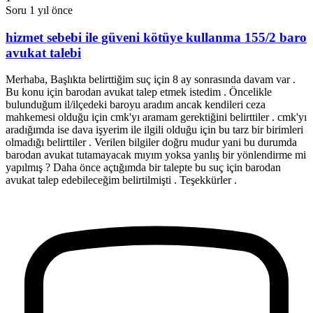
Soru
1 yıl önce
hizmet sebebi ile güveni kötüye kullanma 155/2 baro
avukat talebi
Merhaba, Başlıkta belirttiğim suç için 8 ay sonrasında davam var .
Bu konu için barodan avukat talep etmek istedim . Öncelikle
bulunduğum il/ilçedeki baroyu aradım ancak kendileri ceza
mahkemesi olduğu için cmk'yı aramam gerektiğini belirttiler . cmk'yı
aradığımda ise dava işyerim ile ilgili olduğu için bu tarz bir birimleri
olmadığı belirttiler . Verilen bilgiler doğru mudur yani bu durumda
barodan avukat tutamayacak mıyım yoksa yanlış bir yönlendirme mi
yapılmış ? Daha önce açtığımda bir talepte bu suç için barodan
avukat talep edebileceğim belirtilmişti . Teşekkürler .