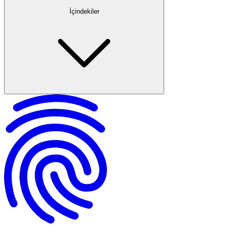
İçindekiler
Avukatlık vekaletinin tanımı
Avukatlık vekaletinin hukuki dayanağı
Vekalet vermenin yasal önemi
Avukatlık Vekaletinin Türleri
Avukat seçimi ve dikkat edilmesi gerekenler
Hangi işlemler için vekalet gerekir?
Avukata Vekalet Verme Süreci
Vekaletnamede Bulunması Gereken Bilgiler
Özel Yetki Gerektiren Vekalet Durumları
Avukatlık Vekaletinin Geçerlilik Şartları
Yanlış ve eksik bilgi riskleri
Özel yetki maddeleri
Vekaletnamenin kapsamı ve sınırlandırılması
Güvenli avukat seçimi ve dolandırıcılık uyarıları
Vekaletin Sona Ermesi ve İptali