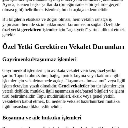
Ayrıca, istenen başka şartlar da (örneğin sadece bir şehirde geçerli
olması gibi) belirtilmek istenirse, bu da açıkça eklenmelidir.
Bu bilgilerin eksiksiz ve doğru olması, hem vekilin rahatça iş
yapmasını hem de sizin haklarınızın korunmasını sağlar. Özellikle
özel yetki gerektiren işlemler
için “açık yetki” şartına dikkat etmek
gerekir.
Özel Yetki Gerektiren Vekalet Durumları
Gayrimenkul/taşınmaz işlemleri
Gayrimenkul işlemleri için avukata vekalet verirken,
özel yetki
şarttır. Tapuda alım-satım, bağış, ipotek koyma veya kaldırma gibi
işlemler için vekaletnamede açıkça "taşınmaz alım-satımı" veya ilgili
işlem detayları yazılı olmalıdır.
Genel vekaletler
bu tür işlemler için
yeterli değildir, mutlaka ilgili taşınmazın ada/parsel bilgileri ve işlem
türü belirtilmelidir. Tapu müdürlükleri, eksik veya genel yetkili
vekaletleri kabul etmez, bu nedenle vekalet hazırlanırken mutlaka
ilgili hususlara dikkat edilmelidir.
Boşanma ve aile hukuku işlemleri