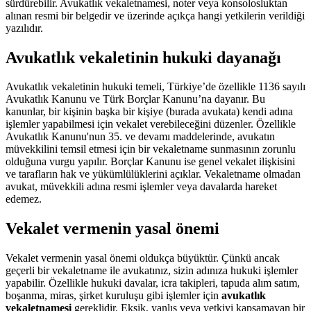
sürdürebilir. Avukatlık vekaletnamesi, noter veya konsolosluktan
alınan resmi bir belgedir ve üzerinde açıkça hangi yetkilerin verildiği
yazılıdır.
Avukatlık vekaletinin hukuki dayanağı
Avukatlık vekaletinin hukuki temeli, Türkiye’de özellikle 1136 sayılı
Avukatlık Kanunu ve Türk Borçlar Kanunu’na dayanır. Bu
kanunlar, bir kişinin başka bir kişiye (burada avukata) kendi adına
işlemler yapabilmesi için vekalet verebileceğini düzenler. Özellikle
Avukatlık Kanunu'nun 35. ve devamı maddelerinde, avukatın
müvekkilini temsil etmesi için bir vekaletname sunmasının zorunlu
olduğuna vurgu yapılır. Borçlar Kanunu ise genel vekalet ilişkisini
ve tarafların hak ve yükümlülüklerini açıklar. Vekaletname olmadan
avukat, müvekkili adına resmi işlemler veya davalarda hareket
edemez.
Vekalet vermenin yasal önemi
Vekalet vermenin yasal önemi oldukça büyüktür. Çünkü ancak
geçerli bir vekaletname ile avukatınız, sizin adınıza hukuki işlemler
yapabilir. Özellikle hukuki davalar, icra takipleri, tapuda alım satım,
boşanma, miras, şirket kuruluşu gibi işlemler için
avukatlık
vekaletnamesi
gereklidir. Eksik, yanlış veya yetkiyi kapsamayan bir