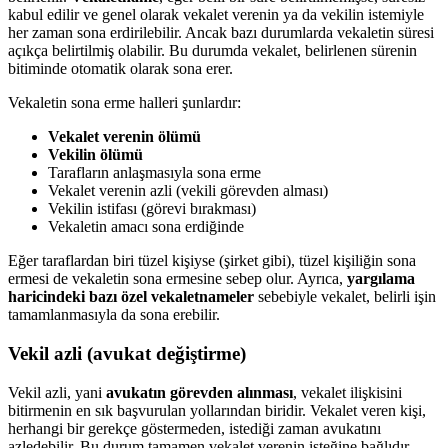
kabul edilir ve genel olarak vekalet verenin ya da vekilin istemiyle
her zaman sona erdirilebilir. Ancak bazı durumlarda vekaletin süresi
açıkça belirtilmiş olabilir. Bu durumda vekalet, belirlenen sürenin
bitiminde otomatik olarak sona erer.
Vekaletin sona erme halleri şunlardır:
Vekalet verenin ölümü
Vekilin ölümü
Tarafların anlaşmasıyla sona erme
Vekalet verenin azli (vekili görevden alması)
Vekilin istifası (görevi bırakması)
Vekaletin amacı sona erdiğinde
Eğer taraflardan biri tüzel kişiyse (şirket gibi), tüzel kişiliğin sona
ermesi de vekaletin sona ermesine sebep olur. Ayrıca,
yargılama
haricindeki bazı özel vekaletnameler
sebebiyle vekalet, belirli işin
tamamlanmasıyla da sona erebilir.
Vekil azli (avukat değiştirme)
Vekil azli, yani
avukatın görevden alınması
, vekalet ilişkisini
bitirmenin en sık başvurulan yollarından biridir. Vekalet veren kişi,
herhangi bir gerekçe göstermeden, istediği zaman avukatını
azledebilir. Bu durum tamamen vekalet verenin isteğine bağlıdır.