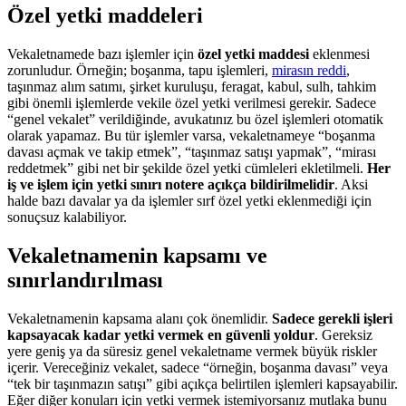
Özel yetki maddeleri
Vekaletnamede bazı işlemler için
özel yetki maddesi
eklenmesi
zorunludur. Örneğin; boşanma, tapu işlemleri,
mirasın reddi
,
taşınmaz alım satımı, şirket kuruluşu, feragat, kabul, sulh, tahkim
gibi önemli işlemlerde vekile özel yetki verilmesi gerekir. Sadece
“genel vekalet” verildiğinde, avukatınız bu özel işlemleri otomatik
olarak yapamaz. Bu tür işlemler varsa, vekaletnameye “boşanma
davası açmak ve takip etmek”, “taşınmaz satışı yapmak”, “mirası
reddetmek” gibi net bir şekilde özel yetki cümleleri ekletilmeli.
Her
iş ve işlem için yetki sınırı notere açıkça bildirilmelidir
. Aksi
halde bazı davalar ya da işlemler sırf özel yetki eklenmediği için
sonuçsuz kalabiliyor.
Vekaletnamenin kapsamı ve
sınırlandırılması
Vekaletnamenin kapsama alanı çok önemlidir.
Sadece gerekli işleri
kapsayacak kadar yetki vermek en güvenli yoldur
. Gereksiz
yere geniş ya da süresiz genel vekaletname vermek büyük riskler
içerir. Vereceğiniz vekalet, sadece “örneğin, boşanma davası” veya
“tek bir taşınmazın satışı” gibi açıkça belirtilen işlemleri kapsayabilir.
Eğer diğer konuları için yetki vermek istemiyorsanız mutlaka bunu