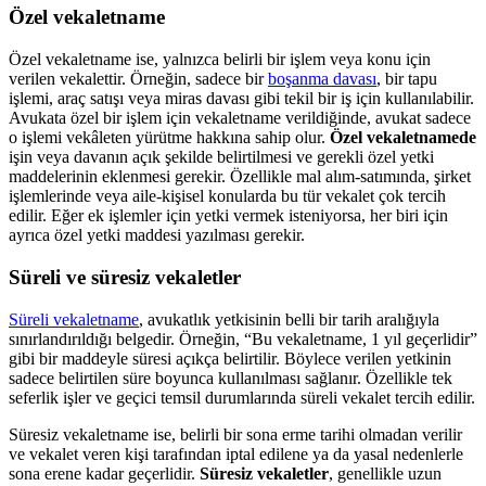
Özel vekaletname
Özel vekaletname ise, yalnızca belirli bir işlem veya konu için
verilen vekalettir. Örneğin, sadece bir
boşanma davası
, bir tapu
işlemi, araç satışı veya miras davası gibi tekil bir iş için kullanılabilir.
Avukata özel bir işlem için vekaletname verildiğinde, avukat sadece
o işlemi vekâleten yürütme hakkına sahip olur.
Özel vekaletnamede
işin veya davanın açık şekilde belirtilmesi ve gerekli özel yetki
maddelerinin eklenmesi gerekir. Özellikle mal alım-satımında, şirket
işlemlerinde veya aile-kişisel konularda bu tür vekalet çok tercih
edilir. Eğer ek işlemler için yetki vermek isteniyorsa, her biri için
ayrıca özel yetki maddesi yazılması gerekir.
Süreli ve süresiz vekaletler
Süreli vekaletname
, avukatlık yetkisinin belli bir tarih aralığıyla
sınırlandırıldığı belgedir. Örneğin, “Bu vekaletname, 1 yıl geçerlidir”
gibi bir maddeyle süresi açıkça belirtilir. Böylece verilen yetkinin
sadece belirtilen süre boyunca kullanılması sağlanır. Özellikle tek
seferlik işler ve geçici temsil durumlarında süreli vekalet tercih edilir.
Süresiz vekaletname ise, belirli bir sona erme tarihi olmadan verilir
ve vekalet veren kişi tarafından iptal edilene ya da yasal nedenlerle
sona erene kadar geçerlidir.
Süresiz vekaletler
, genellikle uzun