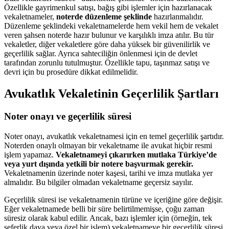
Özellikle gayrimenkul satışı, bağış gibi işlemler için hazırlanacak
vekaletnameler,
noterde düzenleme şeklinde
hazırlanmalıdır.
Düzenleme şeklindeki vekaletnamelerde hem vekil hem de vekalet
veren şahsen noterde hazır bulunur ve karşılıklı imza atılır. Bu tür
vekaletler, diğer vekaletlere göre daha yüksek bir güvenilirlik ve
geçerlilik sağlar. Ayrıca sahteciliğin önlenmesi için de devlet
tarafından zorunlu tutulmuştur. Özellikle tapu, taşınmaz satışı ve
devri için bu prosedüre dikkat edilmelidir.
Avukatlık Vekaletinin Geçerlilik Şartları
Noter onayı ve geçerlilik süresi
Noter onayı, avukatlık vekaletnamesi için en temel geçerlilik şartıdır.
Noterden onaylı olmayan bir vekaletname ile avukat hiçbir resmi
işlem yapamaz.
Vekaletnameyi çıkarırken mutlaka Türkiye’de
veya yurt dışında yetkili bir notere başvurmak gerekir.
Vekaletnamenin üzerinde noter kaşesi, tarihi ve imza mutlaka yer
almalıdır. Bu bilgiler olmadan vekaletname geçersiz sayılır.
Geçerlilik süresi ise vekaletnamenin türüne ve içeriğine göre değişir.
Eğer vekaletnamede belli bir süre belirtilmemişse, çoğu zaman
süresiz olarak kabul edilir. Ancak, bazı işlemler için (örneğin, tek
seferlik dava veya özel bir işlem) vekaletnameye bir geçerlilik süresi