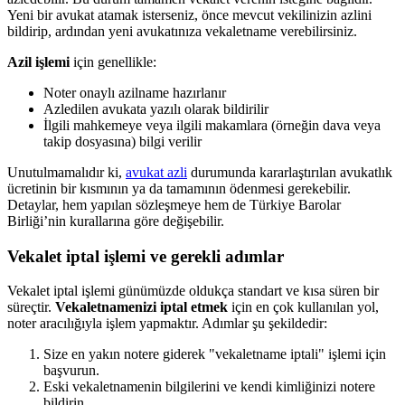
Yeni bir avukat atamak isterseniz, önce mevcut vekilinizin azlini
bildirip, ardından yeni avukatınıza vekaletname verebilirsiniz.
Azil işlemi
için genellikle:
Noter onaylı azilname hazırlanır
Azledilen avukata yazılı olarak bildirilir
İlgili mahkemeye veya ilgili makamlara (örneğin dava veya
takip dosyasına) bilgi verilir
Unutulmamalıdır ki,
avukat azli
durumunda kararlaştırılan avukatlık
ücretinin bir kısmının ya da tamamının ödenmesi gerekebilir.
Detaylar, hem yapılan sözleşmeye hem de Türkiye Barolar
Birliği’nin kurallarına göre değişebilir.
Vekalet iptal işlemi ve gerekli adımlar
Vekalet iptal işlemi günümüzde oldukça standart ve kısa süren bir
süreçtir.
Vekaletnamenizi iptal etmek
için en çok kullanılan yol,
noter aracılığıyla işlem yapmaktır. Adımlar şu şekildedir:
Size en yakın notere giderek "vekaletname iptali" işlemi için
başvurun.
Eski vekaletnamenin bilgilerini ve kendi kimliğinizi notere
bildirin.