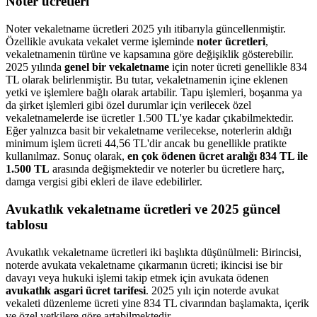
Noter ücretleri
Noter vekaletname ücretleri 2025 yılı itibarıyla güncellenmiştir.
Özellikle avukata vekalet verme işleminde
noter ücretleri
,
vekaletnamenin türüne ve kapsamına göre değişiklik gösterebilir.
2025 yılında
genel bir vekaletname
için noter ücreti genellikle 834
TL olarak belirlenmiştir. Bu tutar, vekaletnamenin içine eklenen
yetki ve işlemlere bağlı olarak artabilir. Tapu işlemleri, boşanma ya
da şirket işlemleri gibi özel durumlar için verilecek özel
vekaletnamelerde ise ücretler 1.500 TL'ye kadar çıkabilmektedir.
Eğer yalnızca basit bir vekaletname verilecekse, noterlerin aldığı
minimum işlem ücreti 44,56 TL'dir ancak bu genellikle pratikte
kullanılmaz. Sonuç olarak,
en çok ödenen ücret aralığı 834 TL ile
1.500 TL
arasında değişmektedir ve noterler bu ücretlere harç,
damga vergisi gibi ekleri de ilave edebilirler.
Avukatlık vekaletname ücretleri ve 2025 güncel
tablosu
Avukatlık vekaletname ücretleri iki başlıkta düşünülmeli: Birincisi,
noterde avukata vekaletname çıkarmanın ücreti; ikincisi ise bir
davayı veya hukuki işlemi takip etmek için avukata ödenen
avukatlık asgari ücret tarifesi
. 2025 yılı için noterde avukat
vekaleti düzenleme ücreti yine 834 TL civarından başlamakta, içerik
ve özel yetkilere göre artabilmektedir.