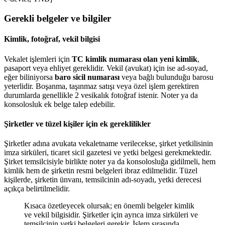
Gerekli belgeler ve bilgiler
Kimlik, fotoğraf, vekil bilgisi
Vekalet işlemleri için
TC kimlik numarası olan yeni kimlik
,
pasaport veya ehliyet gereklidir. Vekil (avukat) için ise ad-soyad,
eğer biliniyorsa
baro sicil numarası
veya bağlı bulunduğu barosu
yeterlidir. Boşanma, taşınmaz satışı veya özel işlem gerektiren
durumlarda genellikle 2 vesikalık fotoğraf istenir. Noter ya da
konsolosluk ek belge talep edebilir.
Şirketler ve tüzel kişiler için ek gereklilikler
Şirketler adına avukata vekaletname verilecekse, şirket yetkilisinin
imza sirküleri, ticaret sicil gazetesi ve yetki belgesi gerekmektedir.
Şirket temsilcisiyle birlikte noter ya da konsolosluğa gidilmeli, hem
kimlik hem de şirketin resmi belgeleri ibraz edilmelidir. Tüzel
kişilerde, şirketin ünvanı, temsilcinin adı-soyadı, yetki derecesi
açıkça belirtilmelidir.
Kısaca özetleyecek olursak; en önemli belgeler kimlik
ve vekil bilgisidir. Şirketler için ayrıca imza sirküleri ve
temsilcinin yetki belgeleri gerekir. İşlem sırasında