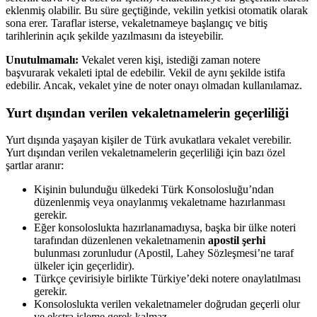
eklenmiş olabilir. Bu süre geçtiğinde, vekilin yetkisi otomatik olarak
sona erer. Taraflar isterse, vekaletnameye başlangıç ve bitiş
tarihlerinin açık şekilde yazılmasını da isteyebilir.
Unutulmamalı:
Vekalet veren kişi, istediği zaman notere
başvurarak vekaleti iptal de edebilir. Vekil de aynı şekilde istifa
edebilir. Ancak, vekalet yine de noter onayı olmadan kullanılamaz.
Yurt dışından verilen vekaletnamelerin geçerliliği
Yurt dışında yaşayan kişiler de Türk avukatlara vekalet verebilir.
Yurt dışından verilen vekaletnamelerin geçerliliği için bazı özel
şartlar aranır:
Kişinin bulunduğu ülkedeki Türk Konsolosluğu’ndan
düzenlenmiş veya onaylanmış vekaletname hazırlanması
gerekir.
Eğer konsoloslukta hazırlanamadıysa, başka bir ülke noteri
tarafından düzenlenen vekaletnamenin
apostil şerhi
bulunması zorunludur (Apostil, Lahey Sözleşmesi’ne taraf
ülkeler için geçerlidir).
Türkçe çevirisiyle birlikte Türkiye’deki notere onaylatılması
gerekir.
Konsoloslukta verilen vekaletnameler doğrudan geçerli olur
ve ekstra işleme gerek kalmaz.