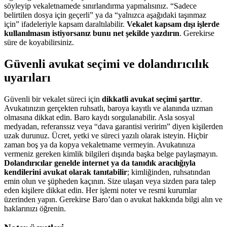
söyleyip vekaletnamede sınırlandırma yapmalısınız. “Sadece
belirtilen dosya için geçerli” ya da “yalnızca aşağıdaki taşınmaz
için” ifadeleriyle kapsam daraltılabilir.
Vekalet kapsam dışı işlerde
kullanılmasın istiyorsanız bunu net şekilde yazdırın
. Gerekirse
süre de koyabilirsiniz.
Güvenli avukat seçimi ve dolandırıcılık
uyarıları
Güvenli bir vekalet süreci için
dikkatli avukat seçimi şarttır
.
Avukatınızın gerçekten ruhsatlı, baroya kayıtlı ve alanında uzman
olmasına dikkat edin. Baro kaydı sorgulanabilir. Asla sosyal
medyadan, referanssız veya “dava garantisi veririm” diyen kişilerden
uzak durunuz. Ücret, yetki ve süreci yazılı olarak isteyin. Hiçbir
zaman boş ya da kopya vekaletname vermeyin. Avukatınıza
vermeniz gereken kimlik bilgileri dışında başka belge paylaşmayın.
Dolandırıcılar genelde internet ya da tanıdık aracılığıyla
kendilerini avukat olarak tanıtabilir
; kimliğinden, ruhsatından
emin olun ve şüpheden kaçının. Size ulaşan veya sizden para talep
eden kişilere dikkat edin. Her işlemi noter ve resmi kurumlar
üzerinden yapın. Gerekirse Baro’dan o avukat hakkında bilgi alın ve
haklarınızı öğrenin.