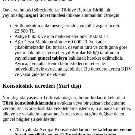
Dava ve hukuki süreçlerde ise Türkiye Barolar Birliği'nin
yayımladığı
asgari ücret tarifesi
dikkate alınmalıdır. Örneğin;
Sulh hukuk mahkemesi işlerinde avukatlık asgari ücreti:
22.500 TL
Asliye hukuk ve icra mahkemelerinde: 30.000 TL
Ağır Ceza Mahkemesi’nde: 60.000 TL’ye kadar
çıkabilmektedir. Bu tutarlar, davanın türü ve zorluğuna göre
yukarı çıkabilir; ayrıca her yıl Barolar Birliği tarafından
yayımlanan
güncel tabloya
bakılarak hareket edilmelidir.
Ayrıca, avukatlar kendi belirledikleri ücretler ile
müvekkilleriyle ayrıca anlaşabilirler. Bu ücretlere ayrıca KDV
ve varsa giderler de eklenir.
Konsolosluk ücretleri (Yurt dışı)
Yurt dışında yaşayan Türk vatandaşları, bulundukları ülkelerdeki
Türk konsolosluklarından
avukata veya bir şahsa vekaletname
verebilirler. Konsoloslukta vekaletname işlemi için alınacak ücretler,
ülkeye ve vekaletin kapsamına/sayfa sayısına göre değişse de en
güncel bilgiler şu şekildedir:
2025 yılında Avrupa Konsolosluklarında
vekaletname verme
ücreti genellikle en az 41 Euro’dan başlamaktadır
.