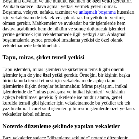
Boşanma davaları ve aile hukuku işlemleri de
özel yetki
gerektirir.
Avukata sadece "dava açma" yetkisi vermek yeterli olmaz.
Boşanma, velayet, nafaka, tazminat ve
anlaşmalı boşanma
hususları
için vekaletnamede tek tek ve açık olarak bu yetkilerin verilmiş
olması gerekir. Mahkemeler ve avukatlar bu tür işlemlerde hem
davayı açabilmek hem de hüküm ve sonuç doğuracak işlemleri
yerine getirmek için vekaletnamede ilgili yetkiyi arar. Anlaşmalı
boşanmalarda ayrıca protokol imzalama yetkisi de özel olarak
vekaletnamede belirtilmelidir.
Tapu, miras, şirket temsil yetkisi
Tapu işlemleri, miras işlemleri ve şirketlerin temsili gibi önemli
işlemler için de yine
özel yetki
gerekir. Örneğin, bir kişinin başka
birini tapuda temsil etmesi için vekaletnamede açıkça tapu
işlemlerine ilişkin detaylar bulunmalıdır. Miras paylaşımı, intikal
işlemlerinde de "miras paylaşma ve intikal işlemleri" yetkisinin
açıkça belirtilmesi gerekir. Şirketlerde ise müdür atama, genel
kurulda temsil gibi işlemler için vekaletnamede bu yetkiler tek tek
yazılmalıdır. Ticaret sicil işlemleri gibi resmi işlemlerde özel yetkisiz
vekaletler kabul edilmez.
Noterde düzenleme şeklinde yapılan vekaletler
Bazı vekaletler sadece "düzenleme şeklinde" noterde düzenlenir.