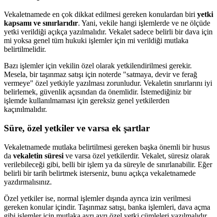
Vekaletnamede en çok dikkat edilmesi gereken konulardan biri
yetki
kapsamı ve sınırlarıdır
. Yani, vekile hangi işlemlerde ve ne ölçüde
yetki verildiği açıkça yazılmalıdır. Vekalet sadece belirli bir dava için
mi yoksa genel tüm hukuki işlemler için mi verildiği mutlaka
belirtilmelidir.
Bazı işlemler için vekilin özel olarak yetkilendirilmesi gerekir.
Mesela, bir taşınmaz satışı için noterde "satmaya, devir ve ferağ
vermeye" özel yetkiyle yazılması zorunludur. Vekaletin sınırlarını iyi
belirlemek, güvenlik açısından da önemlidir. İstemediğiniz bir
işlemde kullanılmaması için gereksiz genel yetkilerden
kaçınılmalıdır.
Süre, özel yetkiler ve varsa ek şartlar
Vekaletnamede mutlaka belirtilmesi gereken başka önemli bir husus
da
vekaletin süresi
ve varsa özel yetkilerdir. Vekalet, süresiz olarak
verilebileceği gibi, belli bir işlem ya da süreyle de sınırlanabilir. Eğer
belirli bir tarih belirtmek isterseniz, bunu açıkça vekaletnamede
yazdırmalısınız.
Özel yetkiler ise, normal işlemler dışında ayrıca izin verilmesi
gereken konular içindir. Taşınmaz satışı, banka işlemleri, dava açma
gibi işlemler için mutlaka ayrı ayrı özel yetki cümleleri yazılmalıdır.