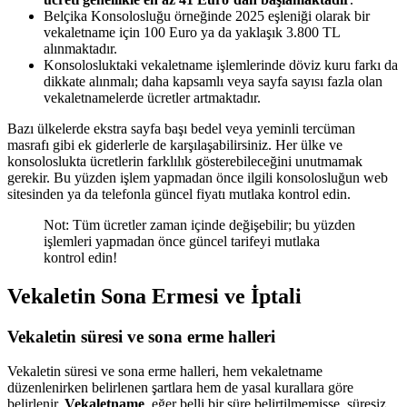
Belçika Konsolosluğu örneğinde 2025 eşleniği olarak bir
vekaletname için 100 Euro ya da yaklaşık 3.800 TL
alınmaktadır.
Konsolosluktaki vekaletname işlemlerinde döviz kuru farkı da
dikkate alınmalı; daha kapsamlı veya sayfa sayısı fazla olan
vekaletnamelerde ücretler artmaktadır.
Bazı ülkelerde ekstra sayfa başı bedel veya yeminli tercüman
masrafı gibi ek giderlerle de karşılaşabilirsiniz. Her ülke ve
konsoloslukta ücretlerin farklılık gösterebileceğini unutmamak
gerekir. Bu yüzden işlem yapmadan önce ilgili konsolosluğun web
sitesinden ya da telefonla güncel fiyatı mutlaka kontrol edin.
Not: Tüm ücretler zaman içinde değişebilir; bu yüzden
işlemleri yapmadan önce güncel tarifeyi mutlaka
kontrol edin!
Vekaletin Sona Ermesi ve İptali
Vekaletin süresi ve sona erme halleri
Vekaletin süresi ve sona erme halleri, hem vekaletname
düzenlenirken belirlenen şartlara hem de yasal kurallara göre
belirlenir.
Vekaletname
, eğer belli bir süre belirtilmemişse, süresiz