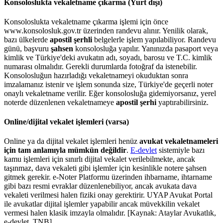
Konsoloslukta vekaletname çıkarma (Yurt dışı)
Konsoloslukta vekaletname çıkarma işlemi için önce
www.konsolosluk.gov.tr üzerinden randevu alınır. Yenilik olarak,
bazı ülkelerde
apostil şerhli
belgelerle işlem yapılabiliyor. Randevu
günü, başvuru
şahsen
konsolosluğa yapılır. Yanınızda pasaport veya
kimlik ve Türkiye'deki avukatın adı, soyadı, barosu ve T.C. kimlik
numarası olmalıdır. Gerekli durumlarda fotoğraf da istenebilir.
Konsolosluğun hazırladığı vekaletnameyi okuduktan sonra
imzalamanız istenir ve işlem sonunda size, Türkiye'de geçerli noter
onaylı vekaletname verilir. Eğer konsolosluğa gidemiyorsanız, yerel
noterde düzenlenen vekaletnameye
apostil şerhi
yaptırabilirsiniz.
Online/dijital vekalet işlemleri (varsa)
Online ya da dijital vekalet işlemleri henüz
avukat vekaletnameleri
için tam anlamıyla mümkün değildir
.
E-devlet
sistemiyle bazı
kamu işlemleri için sınırlı dijital vekalet verilebilmekte, ancak
taşınmaz, dava vekaleti gibi işlemler için kesinlikle notere şahsen
gitmek gerekir. e-Noter Platformu üzerinden ihbarname, ihtarname
gibi bazı resmi evraklar düzenlenebiliyor, ancak avukata dava
vekaleti verilmesi halen fiziki onay gerektirir. UYAP Avukat Portal
ile avukatlar dijital işlemler yapabilir ancak müvekkilin vekalet
vermesi halen klasik imzayla olmalıdır. [Kaynak: Ataylar Avukatlık,
e-devlet, TNB]