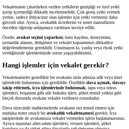
Vekaletname çıkarılırken verilen yetkilerin genişliği ve özel yetki
içerip içermediği dikkatle incelenmelidir. Çok geniş yetki vermek
yerine, sadece ihtiyacınız olan işlemler için yetki vermeniz daha
güvenli olur. Ayrıca, avukatlık ücretlerini ve noter masraflarını
önceden öğrenip anlaşmaya varılması tavsiye edilir.
Özetle,
avukat seçimi yaparken
; baro kaydını, deneyimini,
uzmanlık alanını, iletişimini ve vekalet kapsamınızı dikkatlice
değerlendirmeniz gereklidir. Unutmayın ki, yanlış veya eksik yetki
verdiğinizde işlemlerinizde sorun yaşayabilirsiniz.
Hangi işlemler için vekalet gerekir?
Vekaletnameler genellikle bir avukatın sizin adınıza adli veya idari
işlemlerde bulunması için gereklidir. Özellikle
dava açmak, davayı
takip ettirmek, icra işlemlerinde bulunmak
, tapu veya miras
işlemleri, boşanma gibi aile hukuku işleri, şirket temsil yetkisi gibi
birçok durumda avukata vekalet verilmesi zorunludur.
Dava sürecinde mahkemelerde avukatın sizi temsil etmesi için
mutlaka noter onaylı bir
avukatlık vekaletnamesi
gerekir. İcra
takiplerinde de avukatınıza vekalet vermeden işlem başlatamazsınız.
Ayrıca taşınmaz alım-satım işlemleri, veraset işlemleri, şirket
kuruluşu ya da şirket adına davalarda vekaletname olmazsa