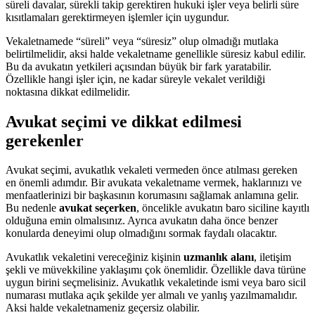
süreli davalar, sürekli takip gerektiren hukuki işler veya belirli süre
kısıtlamaları gerektirmeyen işlemler için uygundur.
Vekaletnamede “süreli” veya “süresiz” olup olmadığı mutlaka
belirtilmelidir, aksi halde vekaletname genellikle süresiz kabul edilir.
Bu da avukatın yetkileri açısından büyük bir fark yaratabilir.
Özellikle hangi işler için, ne kadar süreyle vekalet verildiği
noktasına dikkat edilmelidir.
Avukat seçimi ve dikkat edilmesi
gerekenler
Avukat seçimi, avukatlık vekaleti vermeden önce atılması gereken
en önemli adımdır. Bir avukata vekaletname vermek, haklarınızı ve
menfaatlerinizi bir başkasının korumasını sağlamak anlamına gelir.
Bu nedenle
avukat seçerken
, öncelikle avukatın baro siciline kayıtlı
olduğuna emin olmalısınız. Ayrıca avukatın daha önce benzer
konularda deneyimi olup olmadığını sormak faydalı olacaktır.
Avukatlık vekaletini vereceğiniz kişinin
uzmanlık alanı
, iletişim
şekli ve müvekkiline yaklaşımı çok önemlidir. Özellikle dava türüne
uygun birini seçmelisiniz. Avukatlık vekaletinde ismi veya baro sicil
numarası mutlaka açık şekilde yer almalı ve yanlış yazılmamalıdır.
Aksi halde vekaletnameniz geçersiz olabilir.