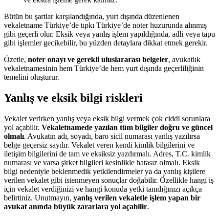
Bütün bu şartlar karşılandığında, yurt dışında düzenlenen
vekaletname Türkiye’de tıpkı Türkiye’de noter huzurunda alınmış
gibi geçerli olur. Eksik veya yanlış işlem yapıldığında, adli veya tapu
gibi işlemler gecikebilir, bu yüzden detaylara dikkat etmek gerekir.
Özetle,
noter onayı ve gerekli uluslararası belgeler
, avukatlık
vekaletnamesinin hem Türkiye’de hem yurt dışında geçerliliğinin
temelini oluşturur.
Yanlış ve eksik bilgi riskleri
Vekalet verirken yanlış veya eksik bilgi vermek çok ciddi sorunlara
yol açabilir.
Vekaletnamede yazılan tüm bilgiler doğru ve güncel
olmalı
. Avukatın adı, soyadı, baro sicil numarası yanlış yazılırsa
belge geçersiz sayılır. Vekalet veren kendi kimlik bilgilerini ve
iletişim bilgilerini de tam ve eksiksiz yazdırmalı. Adres, T.C. kimlik
numarası ve varsa şirket bilgileri kesinlikle hatasız olmalı. Eksik
bilgi nedeniyle beklenmedik yetkilendirmeler ya da yanlış kişilere
verilen vekalet gibi istenmeyen sonuçlar doğabilir. Özellikle hangi iş
için vekalet verdiğinizi ve hangi konuda yetki tanıdığınızı açıkça
belirtiniz. Unutmayın,
yanlış verilen vekaletle işlem yapan bir
avukat anında büyük zararlara yol açabilir
.