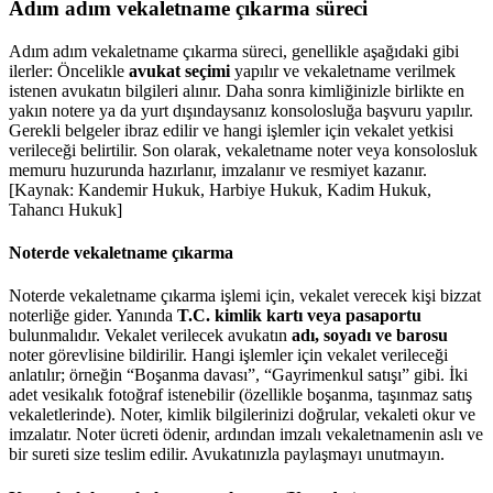
Adım adım vekaletname çıkarma süreci
Adım adım vekaletname çıkarma süreci, genellikle aşağıdaki gibi
ilerler: Öncelikle
avukat seçimi
yapılır ve vekaletname verilmek
istenen avukatın bilgileri alınır. Daha sonra kimliğinizle birlikte en
yakın notere ya da yurt dışındaysanız konsolosluğa başvuru yapılır.
Gerekli belgeler ibraz edilir ve hangi işlemler için vekalet yetkisi
verileceği belirtilir. Son olarak, vekaletname noter veya konsolosluk
memuru huzurunda hazırlanır, imzalanır ve resmiyet kazanır.
[Kaynak: Kandemir Hukuk, Harbiye Hukuk, Kadim Hukuk,
Tahancı Hukuk]
Noterde vekaletname çıkarma
Noterde vekaletname çıkarma işlemi için, vekalet verecek kişi bizzat
noterliğe gider. Yanında
T.C. kimlik kartı veya pasaportu
bulunmalıdır. Vekalet verilecek avukatın
adı, soyadı ve barosu
noter görevlisine bildirilir. Hangi işlemler için vekalet verileceği
anlatılır; örneğin “Boşanma davası”, “Gayrimenkul satışı” gibi. İki
adet vesikalık fotoğraf istenebilir (özellikle boşanma, taşınmaz satış
vekaletlerinde). Noter, kimlik bilgilerinizi doğrular, vekaleti okur ve
imzalatır. Noter ücreti ödenir, ardından imzalı vekaletnamenin aslı ve
bir sureti size teslim edilir. Avukatınızla paylaşmayı unutmayın.