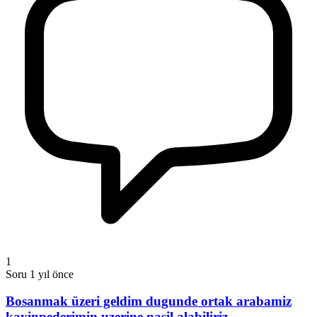
1
Soru
1 yıl önce
Bosanmak üzeri geldim dugunde ortak arabamiz
kayinpederimin uzerine nasil alabiliriz