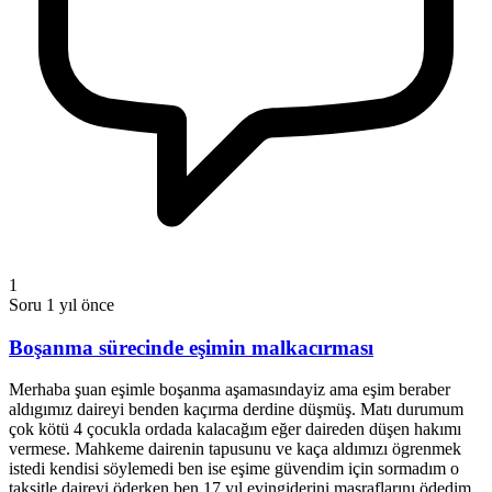
1
Soru
1 yıl önce
Boşanma sürecinde eşimin malkacırması
Merhaba şuan eşimle boşanma aşamasındayiz ama eşim beraber
aldıgımız daireyi benden kaçırma derdine düşmüş. Matı durumum
çok kötü 4 çocukla ordada kalacağım eğer daireden düşen hakımı
vermese. Mahkeme dairenin tapusunu ve kaça aldımızı ögrenmek
istedi kendisi söylemedi ben ise eşime güvendim için sormadım o
taksitle daireyi öderken ben 17 yıl evingiderini masraflarını ödedim.