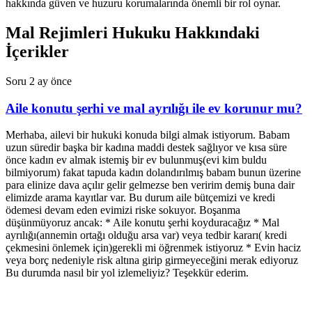
hakkında güven ve huzuru korumalarında önemli bir rol oynar.
Mal Rejimleri Hukuku Hakkındaki
İçerikler
Soru
2 ay önce
Aile konutu şerhi ve mal ayrılığı ile ev korunur mu?
Merhaba, ailevi bir hukuki konuda bilgi almak istiyorum. Babam
uzun süredir başka bir kadına maddi destek sağlıyor ve kısa süre
önce kadın ev almak istemiş bir ev bulunmuş(evi kim buldu
bilmiyorum) fakat tapuda kadın dolandırılmış babam bunun üzerine
para elinize dava açılır gelir gelmezse ben veririm demiş buna dair
elimizde arama kayıtlar var. Bu durum aile bütçemizi ve kredi
ödemesi devam eden evimizi riske sokuyor. Boşanma
düşünmüyoruz ancak: * Aile konutu şerhi koyduracağız * Mal
ayrılığı(annemin ortağı olduğu arsa var) veya tedbir kararı( kredi
çekmesini önlemek için)gerekli mi öğrenmek istiyoruz * Evin haciz
veya borç nedeniyle risk altına girip girmeyeceğini merak ediyoruz
Bu durumda nasıl bir yol izlemeliyiz? Teşekkür ederim.