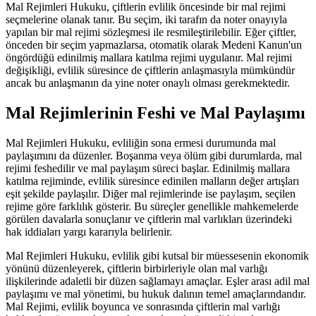
Mal Rejimleri Hukuku, çiftlerin evlilik öncesinde bir mal rejimi
seçmelerine olanak tanır. Bu seçim, iki tarafın da noter onayıyla
yapılan bir mal rejimi sözleşmesi ile resmileştirilebilir. Eğer çiftler,
önceden bir seçim yapmazlarsa, otomatik olarak Medeni Kanun'un
öngördüğü edinilmiş mallara katılma rejimi uygulanır. Mal rejimi
değişikliği, evlilik süresince de çiftlerin anlaşmasıyla mümkündür
ancak bu anlaşmanın da yine noter onaylı olması gerekmektedir.
Mal Rejimlerinin Feshi ve Mal Paylaşımı
Mal Rejimleri Hukuku, evliliğin sona ermesi durumunda mal
paylaşımını da düzenler. Boşanma veya ölüm gibi durumlarda, mal
rejimi feshedilir ve mal paylaşım süreci başlar. Edinilmiş mallara
katılma rejiminde, evlilik süresince edinilen malların değer artışları
eşit şekilde paylaşılır. Diğer mal rejimlerinde ise paylaşım, seçilen
rejime göre farklılık gösterir. Bu süreçler genellikle mahkemelerde
görülen davalarla sonuçlanır ve çiftlerin mal varlıkları üzerindeki
hak iddiaları yargı kararıyla belirlenir.
Mal Rejimleri Hukuku, evlilik gibi kutsal bir müessesenin ekonomik
yönünü düzenleyerek, çiftlerin birbirleriyle olan mal varlığı
ilişkilerinde adaletli bir düzen sağlamayı amaçlar. Eşler arası adil mal
paylaşımı ve mal yönetimi, bu hukuk dalının temel amaçlarındandır.
Mal Rejimi, evlilik boyunca ve sonrasında çiftlerin mal varlığı