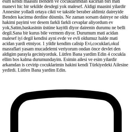
esim kendi maasini Benden ve cocuklarimdan kacirlan biri mati
manevi hic bir sekilde desdegi yok malesef. Aldigi maasini yilardir
Annesine yolladi ortaya cikti ve taksitle beraber aldimiz daireyide
Benden kacirma derdine düsmüs. Ne zaman sorsam daireye ne oldu
hakimi payimi ver desem farkli farkli cevaplar aliyordum ev
yok,Satim,baskasinin üstüne kayitli diyor dairenin durumu ne belli
degil.Sana bir kurus bile vermem diyor. Durumum mati acidan
malesef iyi degil kendisi ayni evde ve evli oldumuz halde mati
acidan yardi etmiyor. 1 yildir kendim calisip Evi,cocuklari,okul
masraflari yasam mucadelemi veriyorum ondan önce devlet den
aldigim parayla geciniyorduk. Lütfen Bana yardim Edin 4 cocukla
ellim bos kalma durumundayim. Esimin ailesi ve esim yilardir
arkamdan is cevirip cocuklarimin hakini kendi Türkiyedeki Ailesine
yedirdi. Lütfen Bana yardim Edin.