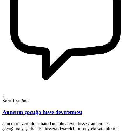
2
Soru
1 yıl önce
Annenın çocuğa hısse devıretmesı
annemın uzerınde babamdan kalma evın hıssesı annem tek
çocuğuna yaşarken bu hısseyı devredebılır mı yada satabılır mı