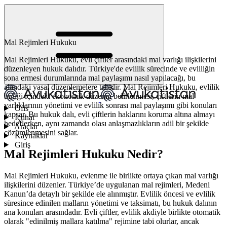
Mal Rejimleri Hukuku
Mal Rejimleri Hukuku, evli çiftler arasındaki mal varlığı ilişkilerini
düzenleyen hukuk dalıdır. Türkiye'de evlilik sürecinde ve evliliğin
sona ermesi durumlarında mal paylaşımı nasıl yapılacağı, bu
alandaki yasal düzenlemelere tabidir. Mal Rejimleri Hukuku, evlilik
birliği içindeki ekonomik düzenin belirlenmesi, çiftlerin mal
varlıklarının yönetimi ve evlilik sonrası mal paylaşımı gibi konuları
Ofis
kapsar. Bu hukuk dalı, evli çiftlerin haklarını koruma altına almayı
İçtihat
hedeflerken, aynı zamanda olası anlaşmazlıkların adil bir şekilde
Araçlar
çözümlenmesini sağlar.
Kaynaklar
Giriş
Mal Rejimleri Hukuku Nedir?
Mal Rejimleri Hukuku, evlenme ile birlikte ortaya çıkan mal varlığı
ilişkilerini düzenler. Türkiye’de uygulanan mal rejimleri, Medeni
Kanun’da detaylı bir şekilde ele alınmıştır. Evlilik öncesi ve evlilik
süresince edinilen malların yönetimi ve taksimatı, bu hukuk dalının
ana konuları arasındadır. Evli çiftler, evlilik akdiyle birlikte otomatik
olarak "edinilmiş mallara katılma" rejimine tabi olurlar, ancak