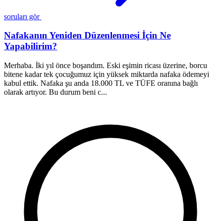
soruları gör
Nafakanın Yeniden Düzenlenmesi İçin Ne
Yapabilirim?
y
Merhaba. İki yıl önce boşandım. Eski eşimin ricası üzerine, borcu
M
bitene kadar tek çocuğumuz için yüksek miktarda nafaka ödemeyi
y
kabul ettik. Nafaka şu anda 18.000 TL ve TÜFE oranına bağlı
M
olarak artıyor. Bu durum beni c...
y