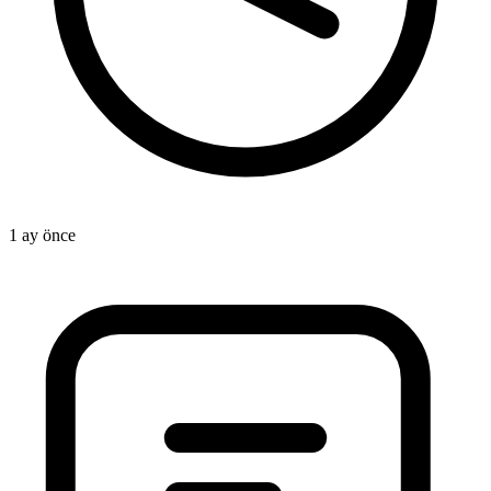
1 ay önce
2