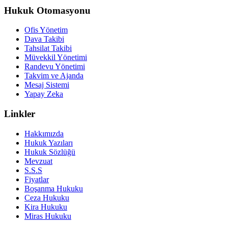
Hukuk Otomasyonu
Ofis Yönetim
Dava Takibi
Tahsilat Takibi
Müvekkil Yönetimi
Randevu Yönetimi
Takvim ve Ajanda
Mesaj Sistemi
Yapay Zeka
Linkler
Hakkımızda
Hukuk Yazıları
Hukuk Sözlüğü
Mevzuat
S.S.S
Fiyatlar
Boşanma Hukuku
Ceza Hukuku
Kira Hukuku
Miras Hukuku