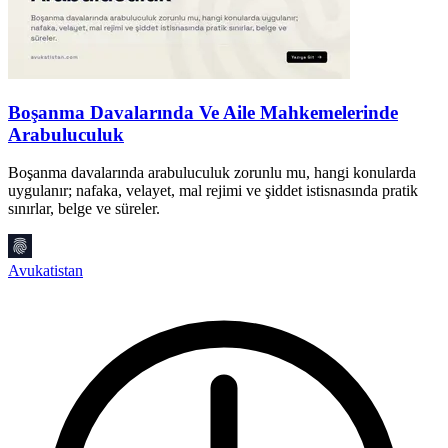
Boşanma Davalarında Ve Aile Mahkemelerinde
Arabuluculuk
Boşanma davalarında arabuluculuk zorunlu mu, hangi konularda
A
uygulanır; nafaka, velayet, mal rejimi ve şiddet istisnasında pratik
n
sınırlar, belge ve süreler.
ş
Avukatistan
A