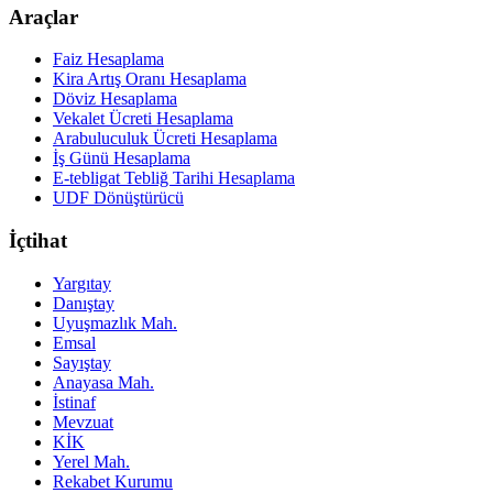
Araçlar
Faiz Hesaplama
Kira Artış Oranı Hesaplama
Döviz Hesaplama
Vekalet Ücreti Hesaplama
Arabuluculuk Ücreti Hesaplama
İş Günü Hesaplama
E-tebligat Tebliğ Tarihi Hesaplama
UDF Dönüştürücü
İçtihat
Yargıtay
Danıştay
Uyuşmazlık Mah.
Emsal
Sayıştay
Anayasa Mah.
İstinaf
Mevzuat
KİK
Yerel Mah.
Rekabet Kurumu