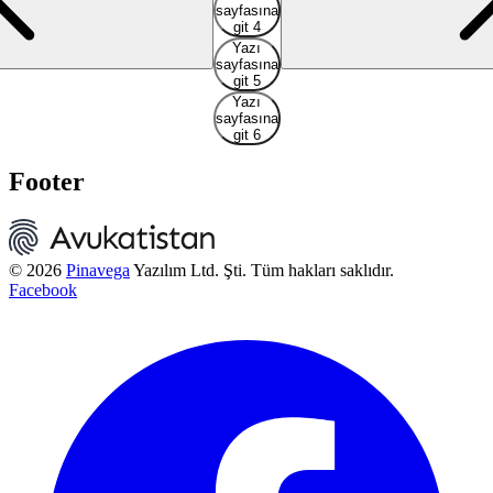
sayfasına
git 4
Yazı
sayfasına
git 5
Yazı
sayfasına
git 6
Footer
© 2026
Pinavega
Yazılım Ltd. Şti. Tüm hakları saklıdır.
Facebook