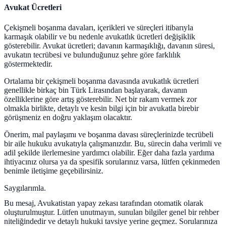
Avukat Ücretleri
Çekişmeli boşanma davaları, içerikleri ve süreçleri itibarıyla
karmaşık olabilir ve bu nedenle avukatlık ücretleri değişiklik
gösterebilir. Avukat ücretleri; davanın karmaşıklığı, davanın süresi,
avukatın tecrübesi ve bulunduğunuz şehre göre farklılık
göstermektedir.
Ortalama bir çekişmeli boşanma davasında avukatlık ücretleri
genellikle birkaç bin Türk Lirasından başlayarak, davanın
özelliklerine göre artış gösterebilir. Net bir rakam vermek zor
olmakla birlikte, detaylı ve kesin bilgi için bir avukatla birebir
görüşmeniz en doğru yaklaşım olacaktır.
Önerim, mal paylaşımı ve boşanma davası süreçlerinizde tecrübeli
bir aile hukuku avukatıyla çalışmanızdır. Bu, sürecin daha verimli ve
adil şekilde ilerlemesine yardımcı olabilir. Eğer daha fazla yardıma
ihtiyacınız olursa ya da spesifik sorularınız varsa, lütfen çekinmeden
benimle iletişime geçebilirsiniz.
Saygılarımla.
Bu mesaj, Avukatistan yapay zekası tarafından otomatik olarak
oluşturulmuştur. Lütfen unutmayın, sunulan bilgiler genel bir rehber
niteliğindedir ve detaylı hukuki tavsiye yerine geçmez. Sorularınıza