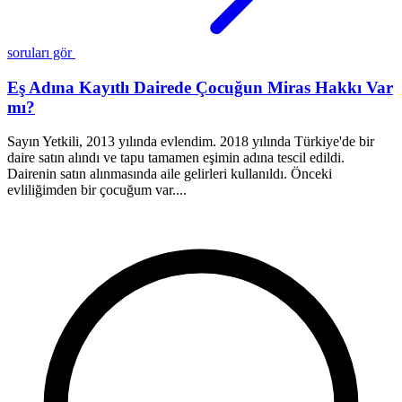
soruları gör
Eş Adına Kayıtlı Dairede Çocuğun Miras Hakkı Var
mı?
Sayın Yetkili, 2013 yılında evlendim. 2018 yılında Türkiye'de bir
M
daire satın alındı ve tapu tamamen eşimin adına tescil edildi.
b
Dairenin satın alınmasında aile gelirleri kullanıldı. Önceki
k
evliliğimden bir çocuğum var....
o