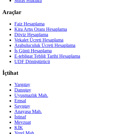
Miras Hukuku
Araçlar
Faiz Hesaplama
Kira Artış Oranı Hesaplama
Döviz Hesaplama
Vekalet Ücreti Hesaplama
Arabuluculuk Ücreti Hesaplama
İş Günü Hesaplama
E-tebligat Tebliğ Tarihi Hesaplama
UDF Dönüştürücü
İçtihat
Yargıtay
Danıştay
Uyuşmazlık Mah.
Emsal
Sayıştay
Anayasa Mah.
İstinaf
Mevzuat
KİK
Yerel Mah.