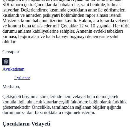
SİR raporu çıktı. Çocuklar da babaları ile, yani benimle, kalmak
istiyorlar. Değerlendirme kısmında çocukların anne ile görüşmeleri
kısıtlandı ve anneden psikiyatri bölümünden rapor alması istendi.
Müşterek konut babamın üzerine kayıtlı. Hakim, ara kararda velayeti
ve konutu bana tahsis eder mi? Çocuklar 12 ve 10 yaşında. Her türlü
durumu anlama kabiliyetlerine sahipler. Annenin evdeki tabakları
kırması, bağırmaları ve hatta babayı boğmayı denemesine şahit
oldular.
Cevaplar
Avukatistan
1 yıl önce
Merhaba,
Çekişmeli boşanma süreçlerinde hem velayet hem de müşterek
konutla ilgili alınacak kararlar çeşitli faktörlere bağlı olarak farklılık
göstermektedir. Öncelikle, tarafınızdan sağlanan bilgiler ışığında
durumunuza dair bazı noktalara değinmek isterim.
Çocukların Velayeti