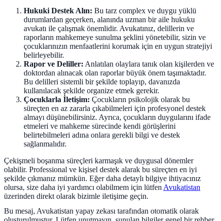
Hukuki Destek Alın:
Bu tarz complex ve duygu yüklü
durumlardan geçerken, alanında uzman bir aile hukuku
avukatı ile çalışmak önemlidir. Avukatınız, delillerin ve
raporların mahkemeye sunulma şeklini yönetebilir, sizin ve
çocuklarınızın menfaatlerini korumak için en uygun stratejiyi
belirleyebilir.
Rapor ve Deliller:
Anlatılan olaylara tanık olan kişilerden ve
doktordan alınacak olan raporlar büyük önem taşımaktadır.
Bu delilleri sistemli bir şekilde toplayıp, davanızda
kullanılacak şekilde organize etmek gerekir.
Çocuklarla İletişim:
Çocukların psikolojik olarak bu
süreçten en az zararla çıkabilmeleri için profesyonel destek
almayı düşünebilirsiniz. Ayrıca, çocukların duygularını ifade
etmeleri ve mahkeme sürecinde kendi görüşlerini
belirtebilmeleri adına onlara gerekli bilgi ve destek
sağlanmalıdır.
Çekişmeli boşanma süreçleri karmaşık ve duygusal dönemler
olabilir. Professional ve kişisel destek alarak bu süreçten en iyi
şekilde çıkmanız mümkün. Eğer daha detaylı bilgiye ihtiyacınız
olursa, size daha iyi yardımcı olabilmem için lütfen
Avukatistan
üzerinden direkt olarak bizimle iletişime geçin.
Bu mesaj, Avukatistan yapay zekası tarafından otomatik olarak
oluşturulmuştur. Lütfen unutmayın, sunulan bilgiler genel bir rehber