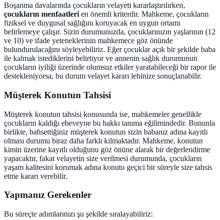
Boşanma davalarında çocukların velayeti kararlaştırılırken,
çocukların menfaatleri
en önemli kriterdir. Mahkeme, çocukların
fiziksel ve duygusal sağlığını koruyacak en uygun ortamı
belirlemeye çalışır. Sizin durumunuzda, çocuklarınızın yaşlarının (12
ve 10) ve ifade yeteneklerinin mahkemece göz önünde
bulundurulacağını söyleyebiliriz. Eğer çocuklar açık bir şekilde baba
ile kalmak istediklerini belirtiyor ve annenin sağlık durumunun
çocukların iyiliği üzerinde olumsuz etkiler yaratabileceği bir rapor ile
destekleniyorsa, bu durum velayet kararı lehinize sonuçlanabilir.
Müşterek Konutun Tahsisi
Müşterek konutun tahsisi konusunda ise, mahkemeler genellikle
çocukların kaldığı ebeveyne bu hakkı tanıma eğilimindedir. Bununla
birlikte, bahsettiğiniz müşterek konutun sizin babanız adına kayıtlı
olması durumu biraz daha farklı kılmaktadır. Mahkeme, konutun
kimin üzerine kayıtlı olduğunu göz önüne alarak bir değerlendirme
yapacaktır, fakat velayetin size verilmesi durumunda, çocukların
yaşam kalitesini korumak adına konutu geçici bir süreyle size tahsis
etme kararı verebilir.
Yapmanız Gerekenler
Bu süreçte adımlarınızı şu şekilde sıralayabiliriz: