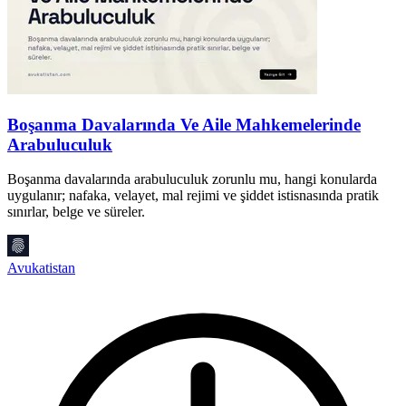
Boşanma Davalarında Ve Aile Mahkemelerinde
Arabuluculuk
Boşanma davalarında arabuluculuk zorunlu mu, hangi konularda
A
uygulanır; nafaka, velayet, mal rejimi ve şiddet istisnasında pratik
n
sınırlar, belge ve süreler.
ş
Avukatistan
A