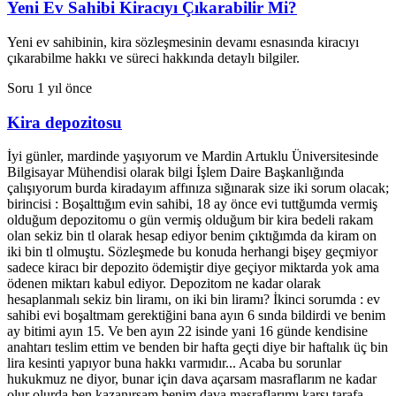
Yeni Ev Sahibi Kiracıyı Çıkarabilir Mi?
Yeni ev sahibinin, kira sözleşmesinin devamı esnasında kiracıyı
çıkarabilme hakkı ve süreci hakkında detaylı bilgiler.
Soru
1 yıl önce
Kira depozitosu
İyi günler, mardinde yaşıyorum ve Mardin Artuklu Üniversitesinde
Bilgisayar Mühendisi olarak bilgi İşlem Daire Başkanlığında
çalışıyorum burda kiradayım affınıza sığınarak size iki sorum olacak;
birincisi : Boşalttığım evin sahibi, 18 ay önce evi tuttğumda vermiş
olduğum depozitomu o gün vermiş olduğum bir kira bedeli rakam
olan sekiz bin tl olarak hesap ediyor benim çıktığımda da kiram on
iki bin tl olmuştu. Sözleşmede bu konuda herhangi bişey geçmiyor
sadece kiracı bir depozito ödemiştir diye geçiyor miktarda yok ama
ödenen miktarı kabul ediyor. Depozitom ne kadar olarak
hesaplanmalı sekiz bin liramı, on iki bin liramı? İkinci sorumda : ev
sahibi evi boşaltmam gerektiğini bana ayın 6 sında bildirdi ve benim
ay bitimi ayın 15. Ve ben ayın 22 isinde yani 16 günde kendisine
anahtarı teslim ettim ve benden bir hafta geçti diye bir haftalık üç bin
lira kesinti yapıyor buna hakkı varmıdır... Acaba bu sorunlar
hukukmuz ne diyor, bunar için dava açarsam masraflarım ne kadar
olur olurda ben kazanırsam benim dava masraflarımı karşı tarafa