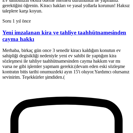
Ev sahibinizin ekstra ödeme istemesi durumunda ne yapmanız
gerektiğini öğrenin. Kiracı hakları ve yasal yollarla korunun! Haksız
taleplere karşı koyun.
Soru
1 yıl önce
Yeni imzalanan kira ve tahliye taahhütnamesinden
cayma hakkı
Merhaba, birkaç gün once 3 senedir kiracı kaldığım konutun ev
sahipliği degisikliği nedeniyle yeni ev sahibi ile yaptığım kira
sözleşmesi ile tahliye taahhütnamesinden cayma hakkım var mı
varsa ne gibi işlemler yapmam gerekir.(devam eden eski sözleşme
kontratın bitis tarihi onumuzdeki ayın 15'i oluyor.Yardımcı olursanız
sevinirim. Teşekkürler şimdiden.(