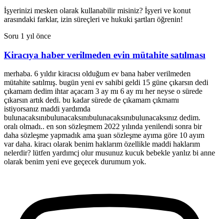
İşyerinizi mesken olarak kullanabilir misiniz? İşyeri ve konut
arasındaki farklar, izin süreçleri ve hukuki şartları öğrenin!
Soru
1 yıl önce
Kiracıya haber verilmeden evin mütahite satılması
merhaba. 6 yıldır kiracısı olduğum ev bana haber verilmeden
mütahite satılmış. bugün yeni ev sahibi geldi 15 güne çıkarsın dedi
çıkamam dedim ihtar açacam 3 ay mı 6 ay mı her neyse o sürede
çıkarsın artık dedi. bu kadar sürede de çıkamam çıkmamı
istiyorsanız maddi yardımda
bulunacaksınıbulunacaksınıbulunacaksınıbulunacaksınız dedim.
oralı olmadı.. en son sözleşmem 2022 yılında yenilendi sonra bir
daha sözleşme yapmadık ama şuan sözleşme ayıma göre 10 ayım
var daha. kiracı olarak benim haklarım özellikle maddi haklarım
nelerdir? lütfen yardımcj olur musunuz kucuk bebekle yanlız bi anne
olarak benim yeni eve geçecek durumum yok.