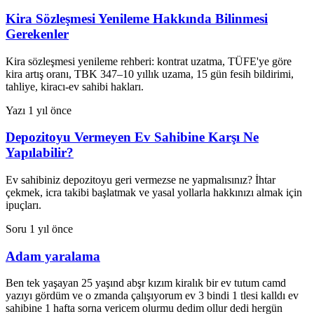
Kira Sözleşmesi Yenileme Hakkında Bilinmesi
Gerekenler
Kira sözleşmesi yenileme rehberi: kontrat uzatma, TÜFE'ye göre
kira artış oranı, TBK 347–10 yıllık uzama, 15 gün fesih bildirimi,
tahliye, kiracı-ev sahibi hakları.
Yazı
1 yıl önce
Depozitoyu Vermeyen Ev Sahibine Karşı Ne
Yapılabilir?
Ev sahibiniz depozitoyu geri vermezse ne yapmalısınız? İhtar
çekmek, icra takibi başlatmak ve yasal yollarla hakkınızı almak için
ipuçları.
Soru
1 yıl önce
Adam yaralama
Ben tek yaşayan 25 yaşınd abşr kızım kiralık bir ev tutum camd
yazıyı gördüm ve o zmanda çalışıyorum ev 3 bindi 1 tlesi kalldı ev
sahibine 1 hafta sorna vericem olurmu dedim ollur dedi hergün