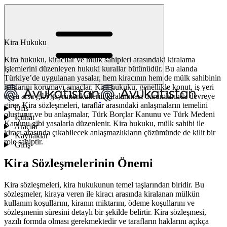
Kira Hukuku
Kira hukuku, kiracılar ve mülk sahipleri arasındaki kiralama
işlemlerini düzenleyen hukuki kurallar bütünüdür. Bu alanda
Türkiye’de uygulanan yasalar, hem kiracının hem de mülk sahibinin
haklarını korumayı amaçlar. Kira hukuku, genellikle konut, iş yeri
veya arsa gibi gayrimenkullerin kiralanması durumlarında devreye
girer. Kira sözleşmeleri, taraflar arasındaki anlaşmaların temelini
Ofis
oluşturur ve bu anlaşmalar, Türk Borçlar Kanunu ve Türk Medeni
İçtihat
Kanunu gibi yasalarla düzenlenir. Kira hukuku, mülk sahibi ile
Araçlar
kiracı arasında çıkabilecek anlaşmazlıkların çözümünde de kilit bir
Kaynaklar
role sahiptir.
Giriş
Kira Sözleşmelerinin Önemi
Kira sözleşmeleri, kira hukukunun temel taşlarından biridir. Bu
sözleşmeler, kiraya veren ile kiracı arasında kiralanan mülkün
kullanım koşullarını, kiranın miktarını, ödeme koşullarını ve
sözleşmenin süresini detaylı bir şekilde belirtir. Kira sözleşmesi,
yazılı formda olması gerekmektedir ve tarafların haklarını açıkça