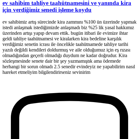
ev sahibim tahliye taahütnamesini ve yanında kira
için verdiğimiz senedi işleme koydu
ev sahibimiz artış sürecinde kira zammını %100 ün üzerinde yapmak
istedi anlaşmak istediğimizde anlaşmadı biz %25 lik yasal hakkımız
üzerinden artışı yapıp devam ettik. bugün itibari ile evimize ihtar
geldi tahliye taahütnamesi ve kiralarken kira bedeline karşılık
verdiğimiz senetin icrası ile öncelikle taahütnamede tahliye tarihi
yazılı değildi kendileri doldurmuş ve aile olduğumuz için eş rızası
olmadığından geçerli olmadığı duydum ne kadar doğrudur. Kira
sözleşmesinde senete dair bir şey yazmamıştık ama ödemede
herhangi bir sorun olmadı 2.5 senedir evindeyiz ne yapabilirim nasıl
hareket etmeliyim bilgilendirirseniz sevinirim