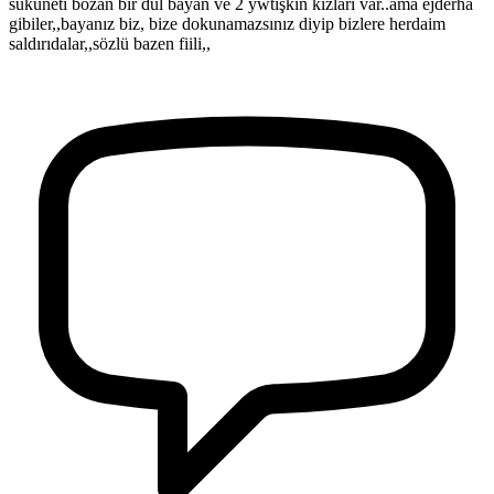
sükuneti bozan bir dul bayan ve 2 ywtişkin kızları var..ama ejderha
gibiler,,bayanız biz, bize dokunamazsınız diyip bizlere herdaim
saldırıdalar,,sözlü bazen fiili,,