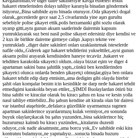
kavgalarından,ve diger daire sakinleriyle kavga etmeleri tehdit
hakaret etmelerinden dolayı tahliye kararıyla binadan göndermek
istiyoruz,,Bina sahibide aynı binada oturuyor..Oda şikayetci dogal
olarak,,gecenlerde gece saat 2,5 civarlarında yine aşırı gurultu
sebebiyle polise şikayet ettik,polis herzamanki gibi sozlu olarak
uyarıp gitti,aynı gunun aksam saatlerinde dairemin kapısını
yumruklayarak suz beni nasil polise sikayet edersiniz diye kendisi ve
2 kızı ile birlikte daireme girmeye caliştı ,kapıyı tekme vee
yumrukladı ,,diger daire sakinleri onları uzaklastırmak isteselerde
nafile oldu,,Giderek agır hakaret tehditlerini yukselttiler,,ayni gunun
aksamı polisi arayarak kendisinden haneye tecavüz ,hakaret ve
tehditten karakolda sikayetci oldum..olaya bizzat eşim ve diger 4
apartaman sakini bana şahitlik yaptı,,cünkü ben kendilerinden
şikayetci olunca onlarda benden şikayetçi olmuşlar,güya ben onlara
hakaret tehdit edip darp etmisim,,ama dedigim gibi olayda birebir
şahit olan komşular benim icin kesinlikle ne darp nede hakaret tehdit
etmedigimi karakolda beyan ettiler,,,ŞİMDİ Buolaylardan ötürü biz
bina sahibi ve kiracılar olarak bu kiracı şahısı en kısa ve kesin yolla
nasıl tahliye ettirebilirz..Bu şahsın kendine ait kirada olan bir dairesi
var istanbul ataşehirde,,defalarca güzellikle uyarmamıza ragmen
apartman sakinlerince uyarılarımızq kulak vermiyor,,en sonunda
buyuk olaylarçıkacak bu şahıs yuzunden,,bina sakinlerince hiç
huzurumuz kalmdı bu kiracı yuzünden,,,kiralarını duzenli
oduyor,,cok nadir aksatmıstır,,ama borcu yok,,Ev sahibide eski kira
kontratını bulamıyor,,ne yapmalıyız...sonucta binada huzuru