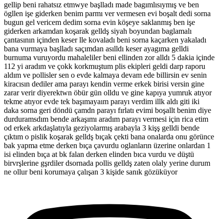
gellip beni rahatsız etmwye başlladı made bagımlısıymış ve ben
ögllen işe giderken benim parmı ver vermesen evi boşalt dedi sorna
bugun gel vericem dedim sorna evin köşeye saklanmış ben işe
giderken arkamdan koşarak gelldş siyah boyundan baglamalı
çantasının içinden keser lle kovaladı beni sorna kaçarken yakaladı
bana vurmaya başlladı saçımdan asılldı keser ayagıma gelldi
burnuma vuruyordu mahaleliler beni ellinden zor alldı 5 dakia içinde
112 yi aradım ve çokk korkmuştum plis ekipleri geldi darp raporu
aldım ve pollisler sen o evde kalmaya devam ede billirsin ev senin
kiracısın dediler ama parayı kendin verme erkek birisi versin gine
zarar verir diyerektwn öbür gün olldu ve gine kapıya yumruk atıyor
tekme atıyor evde tek başımayaım parayı verdim illk aldı giti iki
daka sorna geri döndü çamdn parayı fırlatı evimi boşallt benim diye
durduramsdım bende arkaşımı aradım parayı vermesi için rica etim
od erkek arkdaşlatıyla geziyolarmış arabayla 3 kişş gelldi bende
çıktım o pislik koşarak gelldş bıçak çekti bana onalarda onu görünce
bak yapma etme derken bıça çavurdu oglanların üzerine onlardan 1
isi elinden bıça at bk falan derken elinden bıca vurdu ve düştü
birvrşlerine gşrdiler dsornada pollis gelldş zaten olaly yerine durum
ne ollur beni korumaya çalışan 3 kişide sanık gözüküyor