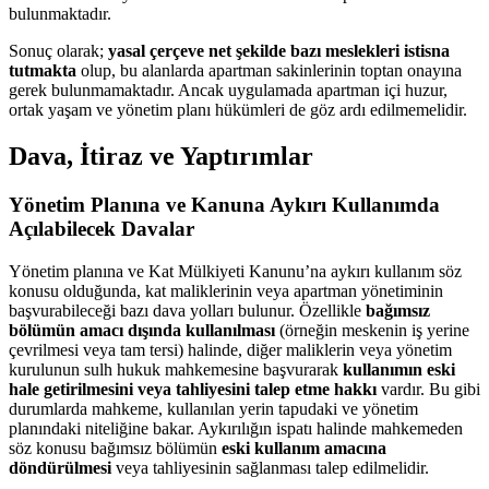
bulunmaktadır.
Sonuç olarak;
yasal çerçeve net şekilde bazı meslekleri istisna
tutmakta
olup, bu alanlarda apartman sakinlerinin toptan onayına
gerek bulunmamaktadır. Ancak uygulamada apartman içi huzur,
ortak yaşam ve yönetim planı hükümleri de göz ardı edilmemelidir.
Dava, İtiraz ve Yaptırımlar
Yönetim Planına ve Kanuna Aykırı Kullanımda
Açılabilecek Davalar
Yönetim planına ve Kat Mülkiyeti Kanunu’na aykırı kullanım söz
konusu olduğunda, kat maliklerinin veya apartman yönetiminin
başvurabileceği bazı dava yolları bulunur. Özellikle
bağımsız
bölümün amacı dışında kullanılması
(örneğin meskenin iş yerine
çevrilmesi veya tam tersi) halinde, diğer maliklerin veya yönetim
kurulunun sulh hukuk mahkemesine başvurarak
kullanımın eski
hale getirilmesini veya tahliyesini talep etme hakkı
vardır. Bu gibi
durumlarda mahkeme, kullanılan yerin tapudaki ve yönetim
planındaki niteliğine bakar. Aykırılığın ispatı halinde mahkemeden
söz konusu bağımsız bölümün
eski kullanım amacına
döndürülmesi
veya tahliyesinin sağlanması talep edilmelidir.