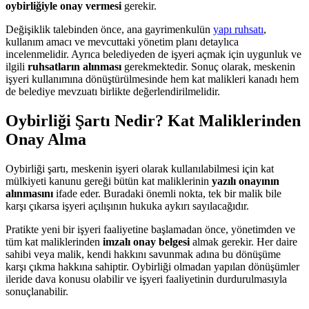
oybirliğiyle onay vermesi
gerekir.
Değişiklik talebinden önce, ana gayrimenkulün
yapı ruhsatı
,
kullanım amacı ve mevcuttaki yönetim planı detaylıca
incelenmelidir. Ayrıca belediyeden de işyeri açmak için uygunluk ve
ilgili
ruhsatların alınması
gerekmektedir. Sonuç olarak, meskenin
işyeri kullanımına dönüştürülmesinde hem kat malikleri kanadı hem
de belediye mevzuatı birlikte değerlendirilmelidir.
Oybirliği Şartı Nedir? Kat Maliklerinden
Onay Alma
Oybirliği şartı, meskenin işyeri olarak kullanılabilmesi için kat
mülkiyeti kanunu gereği bütün kat maliklerinin
yazılı onayının
alınmasını
ifade eder. Buradaki önemli nokta, tek bir malik bile
karşı çıkarsa işyeri açılışının hukuka aykırı sayılacağıdır.
Pratikte yeni bir işyeri faaliyetine başlamadan önce, yönetimden ve
tüm kat maliklerinden
imzalı onay belgesi
almak gerekir. Her daire
sahibi veya malik, kendi hakkını savunmak adına bu dönüşüme
karşı çıkma hakkına sahiptir. Oybirliği olmadan yapılan dönüşümler
ileride dava konusu olabilir ve işyeri faaliyetinin durdurulmasıyla
sonuçlanabilir.