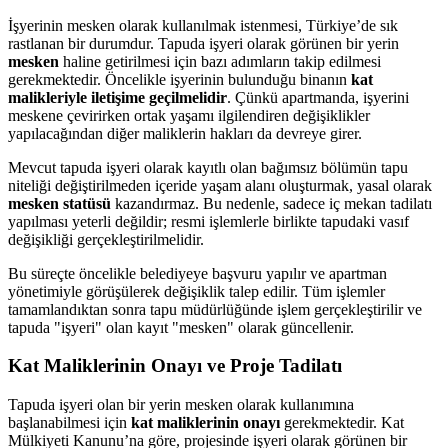
İşyerinin mesken olarak kullanılmak istenmesi, Türkiye’de sık
rastlanan bir durumdur. Tapuda işyeri olarak görünen bir yerin
mesken
haline getirilmesi için bazı adımların takip edilmesi
gerekmektedir. Öncelikle işyerinin bulunduğu binanın
kat
malikleriyle iletişime geçilmelidir
. Çünkü apartmanda, işyerini
meskene çevirirken ortak yaşamı ilgilendiren değişiklikler
yapılacağından diğer maliklerin hakları da devreye girer.
Mevcut tapuda işyeri olarak kayıtlı olan bağımsız bölümün tapu
niteliği değiştirilmeden içeride yaşam alanı oluşturmak, yasal olarak
mesken statüsü
kazandırmaz. Bu nedenle, sadece iç mekan tadilatı
yapılması yeterli değildir; resmi işlemlerle birlikte tapudaki vasıf
değişikliği gerçekleştirilmelidir.
Bu süreçte öncelikle belediyeye başvuru yapılır ve apartman
yönetimiyle görüşülerek değişiklik talep edilir. Tüm işlemler
tamamlandıktan sonra tapu müdürlüğünde işlem gerçekleştirilir ve
tapuda "işyeri" olan kayıt "mesken" olarak güncellenir.
Kat Maliklerinin Onayı ve Proje Tadilatı
Tapuda işyeri olan bir yerin mesken olarak kullanımına
başlanabilmesi için
kat maliklerinin onayı
gerekmektedir. Kat
Mülkiyeti Kanunu’na göre, projesinde işyeri olarak görünen bir