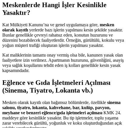
Meskenlerde Hangi İşler Kesinlikle
Yasaktır?
Kat Mülkiyeti Kanunu’na ve genel uygulamaya göre,
mesken
olarak kayıtlı
yerlerde bazı işlerin yapılması kesin şekilde yasaktır.
Bunlar genellikle çevreyi rahatsız eden, konutun huzurunu ve
düzenini bozabilecek faaliyetlerdir. Örneğin, gürültülü, kokulu veya
yoğun müşteri trafiği oluşturan işlerin yapılması yasaktır.
Kat maliklerinin tamamı onay vermiş olsa bile, kanunen yasak olan
faaliyetlere izin verilmez. Apartmanın huzurunu, güvenliğini, asayiş
veya sağlık koşullarını tehdit eden iş kolları genellikle kesin yasak
kapsamındadır.
Eğlence ve Gıda İşletmeleri Açılması
(Sinema, Tiyatro, Lokanta vb.)
Mesken olarak kayıtlı olan bağımsız bölümlerde, özellikle
sinema
salonu, tiyatro, lokanta, kahvehane, bar, kulüp, pavyon,
meyhane ve benzeri eğlence/gıda işletmeleri açılması
KMK 24.
maddeye göre kesinlikle yasaktır. Bu tip işletmeler, toplu yaşama
zarar verebilecek gürültü, yoğunluk ve koku oluşturduğundan açık