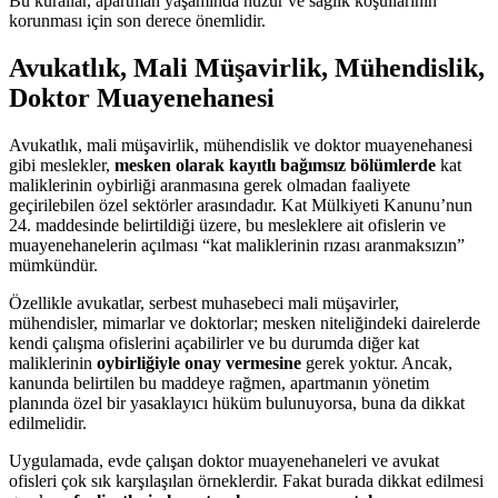
Bu kurallar, apartman yaşamında huzur ve sağlık koşullarının
korunması için son derece önemlidir.
Avukatlık, Mali Müşavirlik, Mühendislik,
Doktor Muayenehanesi
Avukatlık, mali müşavirlik, mühendislik ve doktor muayenehanesi
gibi meslekler,
mesken olarak kayıtlı bağımsız bölümlerde
kat
maliklerinin oybirliği aranmasına gerek olmadan faaliyete
geçirilebilen özel sektörler arasındadır. Kat Mülkiyeti Kanunu’nun
24. maddesinde belirtildiği üzere, bu mesleklere ait ofislerin ve
muayenehanelerin açılması “kat maliklerinin rızası aranmaksızın”
mümkündür.
Özellikle avukatlar, serbest muhasebeci mali müşavirler,
mühendisler, mimarlar ve doktorlar; mesken niteliğindeki dairelerde
kendi çalışma ofislerini açabilirler ve bu durumda diğer kat
maliklerinin
oybirliğiyle onay vermesine
gerek yoktur. Ancak,
kanunda belirtilen bu maddeye rağmen, apartmanın yönetim
planında özel bir yasaklayıcı hüküm bulunuyorsa, buna da dikkat
edilmelidir.
Uygulamada, evde çalışan doktor muayenehaneleri ve avukat
ofisleri çok sık karşılaşılan örneklerdir. Fakat burada dikkat edilmesi