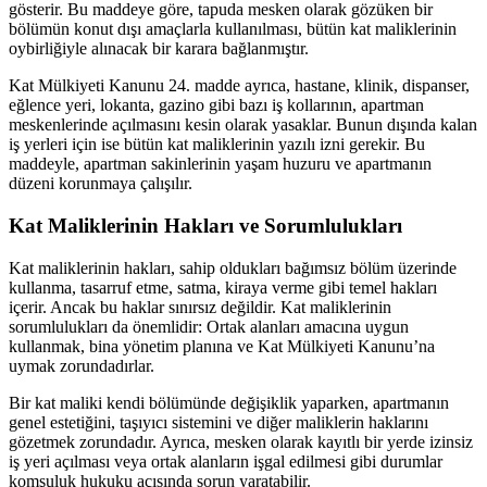
gösterir. Bu maddeye göre, tapuda mesken olarak gözüken bir
bölümün konut dışı amaçlarla kullanılması, bütün kat maliklerinin
oybirliğiyle alınacak bir karara bağlanmıştır.
Kat Mülkiyeti Kanunu 24. madde ayrıca, hastane, klinik, dispanser,
eğlence yeri, lokanta, gazino gibi bazı iş kollarının, apartman
meskenlerinde açılmasını kesin olarak yasaklar. Bunun dışında kalan
iş yerleri için ise bütün kat maliklerinin yazılı izni gerekir. Bu
maddeyle, apartman sakinlerinin yaşam huzuru ve apartmanın
düzeni korunmaya çalışılır.
Kat Maliklerinin Hakları ve Sorumlulukları
Kat maliklerinin hakları, sahip oldukları bağımsız bölüm üzerinde
kullanma, tasarruf etme, satma, kiraya verme gibi temel hakları
içerir. Ancak bu haklar sınırsız değildir. Kat maliklerinin
sorumlulukları da önemlidir: Ortak alanları amacına uygun
kullanmak, bina yönetim planına ve Kat Mülkiyeti Kanunu’na
uymak zorundadırlar.
Bir kat maliki kendi bölümünde değişiklik yaparken, apartmanın
genel estetiğini, taşıyıcı sistemini ve diğer maliklerin haklarını
gözetmek zorundadır. Ayrıca, mesken olarak kayıtlı bir yerde izinsiz
iş yeri açılması veya ortak alanların işgal edilmesi gibi durumlar
komşuluk hukuku açısında sorun yaratabilir.