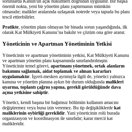
sorunlarda Kanun'un açık hükümleri doğrudan uygulanır. Bir başka
önemli nokta, yeni bir yönetim planı yaptırmanın mümkün
olmasıdır; malikler aralarında uzlaşarak noterde veya tapuda bu planı
tescil ettirebilirler.
Pratikte
, yönetim planı olmayan bir binada sorun yaşandığında, ilk
olarak Kat Mülkiyeti Kanunu’na bakılır ve çözüm ona göre aranır.
Yöneticinin ve Apartman Yönetiminin Yetkisi
Yöneticinin ve apartman yönetiminin yetkisi, Kat Mülkiyeti Kanunu
ve apartman yönetim planı kapsamında sınırlandırılmıştır.
Yöneticinin temel görevi,
apartmanı yönetmek, ortak alanların
bakımını sağlamak, aidat toplamak ve alınan kararları
uygulamaktır
. İşyeri-mesken ayrımıyla ilgili de, yönetici yalnızca
kanuna ve yönetim planına aykırı bir durum olduğunda
malikleri
uyarma, toplantı çağrısı yapma, gerekli görüldüğünde dava
açma yetkisine sahiptir
.
Yönetici, kendi başına bir bağımsız bölümün kullanım amacını
değiştiremez veya buna izin veremez. Bu tip değişikliklerde
kat
maliklerinin oybirliği gereklidir
. Yani yöneticinin rolü burada
organizasyon ve koordinasyon ile sınırlıdır; karar mercii kat
malikleridir.