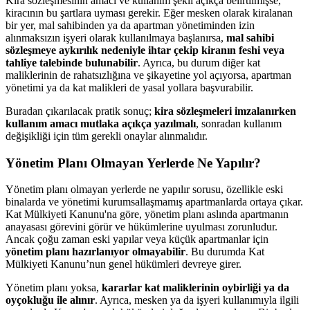
Kira sözleşmesinin amacı ve kullanım şekli açıkça belirtilmişse,
kiracının bu şartlara uyması gerekir. Eğer mesken olarak kiralanan
bir yer, mal sahibinden ya da apartman yönetiminden izin
alınmaksızın işyeri olarak kullanılmaya başlanırsa,
mal sahibi
sözleşmeye aykırılık nedeniyle ihtar çekip kiranın feshi veya
tahliye talebinde bulunabilir
. Ayrıca, bu durum diğer kat
maliklerinin de rahatsızlığına ve şikayetine yol açıyorsa, apartman
yönetimi ya da kat malikleri de yasal yollara başvurabilir.
Buradan çıkarılacak pratik sonuç;
kira sözleşmeleri imzalanırken
kullanım amacı mutlaka açıkça yazılmalı
, sonradan kullanım
değişikliği için tüm gerekli onaylar alınmalıdır.
Yönetim Planı Olmayan Yerlerde Ne Yapılır?
Yönetim planı olmayan yerlerde ne yapılır sorusu, özellikle eski
binalarda ve yönetimi kurumsallaşmamış apartmanlarda ortaya çıkar.
Kat Mülkiyeti Kanunu'na göre, yönetim planı aslında apartmanın
anayasası görevini görür ve hükümlerine uyulması zorunludur.
Ancak çoğu zaman eski yapılar veya küçük apartmanlar için
yönetim planı hazırlanıyor olmayabilir
. Bu durumda Kat
Mülkiyeti Kanunu’nun genel hükümleri devreye girer.
Yönetim planı yoksa,
kararlar kat maliklerinin oybirliği ya da
oyçokluğu ile alınır
. Ayrıca, mesken ya da işyeri kullanımıyla ilgili