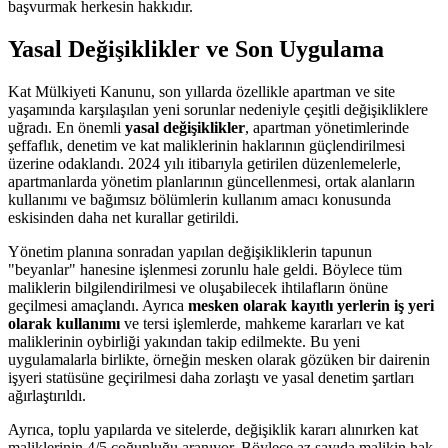
başvurmak herkesin hakkıdır.
Yasal Değişiklikler ve Son Uygulama
Kat Mülkiyeti Kanunu, son yıllarda özellikle apartman ve site
yaşamında karşılaşılan yeni sorunlar nedeniyle çeşitli değişikliklere
uğradı. En önemli
yasal değişiklikler
, apartman yönetimlerinde
şeffaflık, denetim ve kat maliklerinin haklarının güçlendirilmesi
üzerine odaklandı. 2024 yılı itibarıyla getirilen düzenlemelerle,
apartmanlarda yönetim planlarının güncellenmesi, ortak alanların
kullanımı ve bağımsız bölümlerin kullanım amacı konusunda
eskisinden daha net kurallar getirildi.
Yönetim planına sonradan yapılan değişikliklerin tapunun
"beyanlar" hanesine işlenmesi zorunlu hale geldi. Böylece tüm
maliklerin bilgilendirilmesi ve oluşabilecek ihtilafların önüne
geçilmesi amaçlandı. Ayrıca
mesken olarak kayıtlı yerlerin iş yeri
olarak kullanımı
ve tersi işlemlerde, mahkeme kararları ve kat
maliklerinin oybirliği yakından takip edilmekte. Bu yeni
uygulamalarla birlikte, örneğin mesken olarak gözüken bir dairenin
işyeri statüsüne geçirilmesi daha zorlaştı ve yasal denetim şartları
ağırlaştırıldı.
Ayrıca, toplu yapılarda ve sitelerde, değişiklik kararı alınırken kat
maliklerinin 4/5 çoğunluğu aranıyor. Böylece az sayıda malikin hak