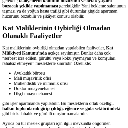
gereken;
faaliyetlerin konutun huzurunu ve ortak yaşamı
bozacak şekilde yapılmaması
gerektiğidir. Yani bekleme salonunun
taşması ya da yoğun hasta trafiği gibi durumlar gitgide apartman
huzurunu bozabilir ve şikâyet konusu olabilir.
Kat Maliklerinin Oybirliği Olmadan
Olanaklı Faaliyetler
Kat maliklerinin oybirliği olmadan yapılabilen faaliyetler,
Kat
Mülkiyeti Kanunu’nda
açıkça sayılmıştır. Bunlar daha çok
“serbest icra edilen, gürültü veya koku yaymayan ve komşuları
rahatsız etmeyen” mesleklerle sınırlıdır. Özellikle:
Avukatlık bürosu
Mali müşavirlik ofisi
Mühendislik ve mimarlık ofisi
Doktor muayenehanesi
Dişçi muayenehanesi
gibi işler apartmanda yapılabilir. Bu mesleklerin ortak özelliği,
halkın toplu olarak girip çıktığı, eğlence ve gıda sektöründeki
gibi bir kalabalık ve gürültü oluşturmamalarıdır.
Ayrıca bu tür meslek grupları için ilgili mevzuatta öngörülen