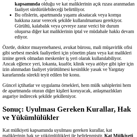
kapsamında
olduğu ve kat maliklerinin açık rızası aranmadan
faaliyet sürdürülebileceği belirtiliyor.
Bu ofislerin, apartmanda yaşamı aksatacak veya komşu
hakkına zarar verecek şekilde kullanılmaması gerekiyor.
Gürültü, kalabalık veya çevreye zarar verici bir durum
oluşursa diğer kat maliklerinin iptal ve müdahale hakkı devam
ediyor.
Özetle, doktor muayenehanesi, avukat bürosu, mali müşavirlik ofisi
gibi serbest meslek faaliyetleri için yönetim planı veya kat malikleri
iznine gerek olmadan meskenler iş yeri olarak kullanılabiliyor.
Ancak eğlence yeri, lokanta, kuaför, klinik veya atölye gibi işler için
izin alınmadan faaliyet yürütülmesi kesinlikle yasak ve Yargıtay
kararlarında sürekli teyit edilen bir konu.
Güncel içtihatlar ve uygulama örnekleri, hem mülk sahiplerini hem
de apartmanda oturan diğer kişileri koruyacak, anlaşmazlıkları
asgariye indirecek şekilde şekilleniyor.
Sonuç: Uyulması Gereken Kurallar, Hak
ve Yükümlülükler
Kat mülkiyeti kapsamında uyulması gereken kurallar, kat
maliklerinin hak ve yükümlülükleri ile belirlenmiştir.
Kat Mülkiyeti