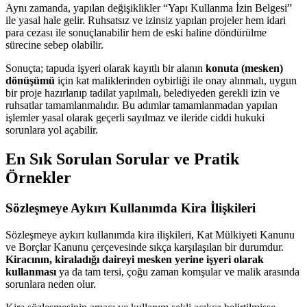
Aynı zamanda, yapılan değişiklikler “Yapı Kullanma İzin Belgesi”
ile yasal hale gelir. Ruhsatsız ve izinsiz yapılan projeler hem idari
para cezası ile sonuçlanabilir hem de eski haline döndürülme
sürecine sebep olabilir.
Sonuçta; tapuda işyeri olarak kayıtlı bir alanın
konuta (mesken)
dönüşümü
için kat maliklerinden oybirliği ile onay alınmalı, uygun
bir proje hazırlanıp tadilat yapılmalı, belediyeden gerekli izin ve
ruhsatlar tamamlanmalıdır. Bu adımlar tamamlanmadan yapılan
işlemler yasal olarak geçerli sayılmaz ve ileride ciddi hukuki
sorunlara yol açabilir.
En Sık Sorulan Sorular ve Pratik
Örnekler
Sözleşmeye Aykırı Kullanımda Kira İlişkileri
Sözleşmeye aykırı kullanımda kira ilişkileri, Kat Mülkiyeti Kanunu
ve Borçlar Kanunu çerçevesinde sıkça karşılaşılan bir durumdur.
Kiracının, kiraladığı daireyi mesken yerine işyeri olarak
kullanması
ya da tam tersi, çoğu zaman komşular ve malik arasında
sorunlara neden olur.