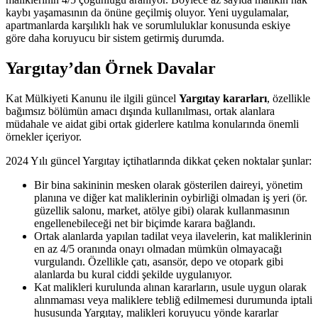
kaybı yaşamasının da önüne geçilmiş oluyor. Yeni uygulamalar,
apartmanlarda karşılıklı hak ve sorumluluklar konusunda eskiye
göre daha koruyucu bir sistem getirmiş durumda.
Yargıtay’dan Örnek Davalar
Kat Mülkiyeti Kanunu ile ilgili güncel
Yargıtay kararları
, özellikle
bağımsız bölümün amacı dışında kullanılması, ortak alanlara
müdahale ve aidat gibi ortak giderlere katılma konularında önemli
örnekler içeriyor.
2024 Yılı güncel Yargıtay içtihatlarında dikkat çeken noktalar şunlar:
Bir bina sakininin mesken olarak gösterilen daireyi, yönetim
planına ve diğer kat maliklerinin oybirliği olmadan iş yeri (ör.
güzellik salonu, market, atölye gibi) olarak kullanmasının
engellenebileceği net bir biçimde karara bağlandı.
Ortak alanlarda yapılan tadilat veya ilavelerin, kat maliklerinin
en az 4/5 oranında onayı olmadan mümkün olmayacağı
vurgulandı. Özellikle çatı, asansör, depo ve otopark gibi
alanlarda bu kural ciddi şekilde uygulanıyor.
Kat malikleri kurulunda alınan kararların, usule uygun olarak
alınmaması veya maliklere tebliğ edilmemesi durumunda iptali
hususunda Yargıtay, malikleri koruyucu yönde kararlar