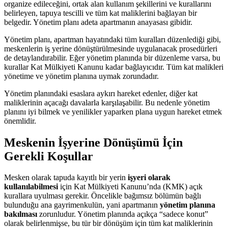
organize edileceğini, ortak alan kullanım şekillerini ve kurallarını
belirleyen, tapuya tescilli ve tüm kat maliklerini bağlayan bir
belgedir. Yönetim planı adeta apartmanın anayasası gibidir.
Yönetim planı, apartman hayatındaki tüm kuralları düzenlediği gibi,
meskenlerin iş yerine dönüştürülmesinde uygulanacak prosedürleri
de detaylandırabilir. Eğer yönetim planında bir düzenleme varsa, bu
kurallar Kat Mülkiyeti Kanunu kadar bağlayıcıdır. Tüm kat malikleri
yönetime ve yönetim planına uymak zorundadır.
Yönetim planındaki esaslara aykırı hareket edenler, diğer kat
maliklerinin açacağı davalarla karşılaşabilir. Bu nedenle yönetim
planını iyi bilmek ve yenilikler yaparken plana uygun hareket etmek
önemlidir.
Meskenin İşyerine Dönüşümü İçin
Gerekli Koşullar
Mesken olarak tapuda kayıtlı bir yerin
işyeri olarak
kullanılabilmesi
için Kat Mülkiyeti Kanunu’nda (KMK) açık
kurallara uyulması gerekir. Öncelikle bağımsız bölümün bağlı
bulunduğu ana gayrimenkulün, yani apartmanın
yönetim planına
bakılması
zorunludur. Yönetim planında açıkça “sadece konut”
olarak belirlenmişse, bu tür bir dönüşüm için tüm kat maliklerinin