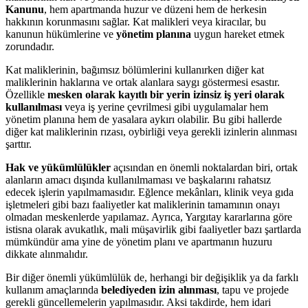
Kanunu
, hem apartmanda huzur ve düzeni hem de herkesin
hakkının korunmasını sağlar. Kat malikleri veya kiracılar, bu
kanunun hükümlerine ve
yönetim planına
uygun hareket etmek
zorundadır.
Kat maliklerinin, bağımsız bölümlerini kullanırken diğer kat
maliklerinin haklarına ve ortak alanlara saygı göstermesi esastır.
Özellikle
mesken olarak kayıtlı bir yerin izinsiz iş yeri olarak
kullanılması
veya iş yerine çevrilmesi gibi uygulamalar hem
yönetim planına hem de yasalara aykırı olabilir. Bu gibi hallerde
diğer kat maliklerinin rızası, oybirliği veya gerekli izinlerin alınması
şarttır.
Hak ve yükümlülükler
açısından en önemli noktalardan biri, ortak
alanların amacı dışında kullanılmaması ve başkalarını rahatsız
edecek işlerin yapılmamasıdır. Eğlence mekânları, klinik veya gıda
işletmeleri gibi bazı faaliyetler kat maliklerinin tamamının onayı
olmadan meskenlerde yapılamaz. Ayrıca, Yargıtay kararlarına göre
istisna olarak avukatlık, mali müşavirlik gibi faaliyetler bazı şartlarda
mümkündür ama yine de yönetim planı ve apartmanın huzuru
dikkate alınmalıdır.
Bir diğer önemli yükümlülük de, herhangi bir değişiklik ya da farklı
kullanım amaçlarında
belediyeden izin alınması
, tapu ve projede
gerekli güncellemelerin yapılmasıdır. Aksi takdirde, hem idari