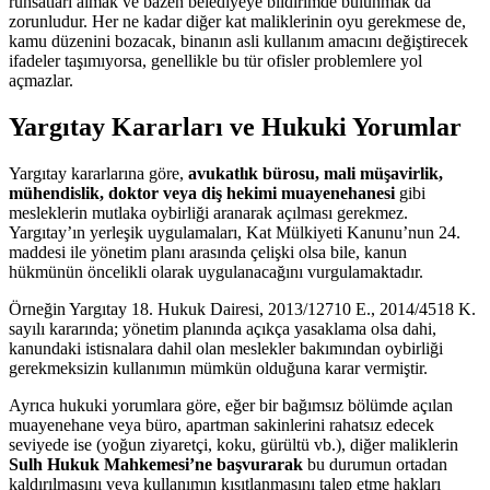
ruhsatları almak ve bazen belediyeye bildirimde bulunmak da
zorunludur. Her ne kadar diğer kat maliklerinin oyu gerekmese de,
kamu düzenini bozacak, binanın asli kullanım amacını değiştirecek
ifadeler taşımıyorsa, genellikle bu tür ofisler problemlere yol
açmazlar.
Yargıtay Kararları ve Hukuki Yorumlar
Yargıtay kararlarına göre,
avukatlık bürosu, mali müşavirlik,
mühendislik, doktor veya diş hekimi muayenehanesi
gibi
mesleklerin mutlaka oybirliği aranarak açılması gerekmez.
Yargıtay’ın yerleşik uygulamaları, Kat Mülkiyeti Kanunu’nun 24.
maddesi ile yönetim planı arasında çelişki olsa bile, kanun
hükmünün öncelikli olarak uygulanacağını vurgulamaktadır.
Örneğin Yargıtay 18. Hukuk Dairesi, 2013/12710 E., 2014/4518 K.
sayılı kararında; yönetim planında açıkça yasaklama olsa dahi,
kanundaki istisnalara dahil olan meslekler bakımından oybirliği
gerekmeksizin kullanımın mümkün olduğuna karar vermiştir.
Ayrıca hukuki yorumlara göre, eğer bir bağımsız bölümde açılan
muayenehane veya büro, apartman sakinlerini rahatsız edecek
seviyede ise (yoğun ziyaretçi, koku, gürültü vb.), diğer maliklerin
Sulh Hukuk Mahkemesi’ne başvurarak
bu durumun ortadan
kaldırılmasını veya kullanımın kısıtlanmasını talep etme hakları