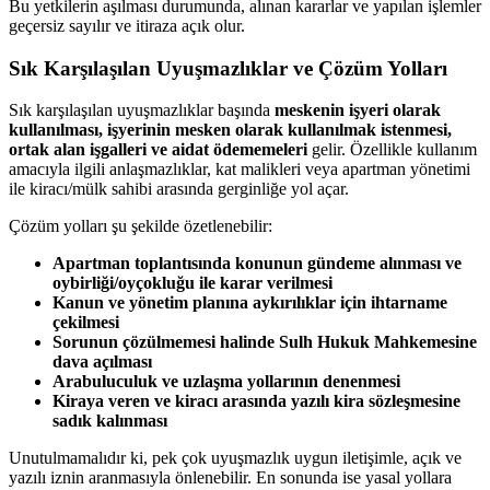
Bu yetkilerin aşılması durumunda, alınan kararlar ve yapılan işlemler
geçersiz sayılır ve itiraza açık olur.
Sık Karşılaşılan Uyuşmazlıklar ve Çözüm Yolları
Sık karşılaşılan uyuşmazlıklar başında
meskenin işyeri olarak
kullanılması, işyerinin mesken olarak kullanılmak istenmesi,
ortak alan işgalleri ve aidat ödememeleri
gelir. Özellikle kullanım
amacıyla ilgili anlaşmazlıklar, kat malikleri veya apartman yönetimi
ile kiracı/mülk sahibi arasında gerginliğe yol açar.
Çözüm yolları şu şekilde özetlenebilir:
Apartman toplantısında konunun gündeme alınması ve
oybirliği/oyçokluğu ile karar verilmesi
Kanun ve yönetim planına aykırılıklar için ihtarname
çekilmesi
Sorunun çözülmemesi halinde Sulh Hukuk Mahkemesine
dava açılması
Arabuluculuk ve uzlaşma yollarının denenmesi
Kiraya veren ve kiracı arasında yazılı kira sözleşmesine
sadık kalınması
Unutulmamalıdır ki, pek çok uyuşmazlık uygun iletişimle, açık ve
yazılı iznin aranmasıyla önlenebilir. En sonunda ise yasal yollara