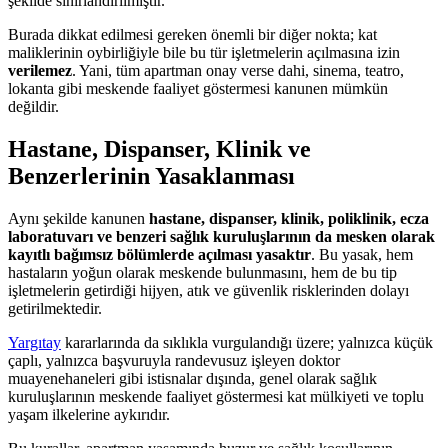
şekilde sınırlandırılmıştır.
Burada dikkat edilmesi gereken önemli bir diğer nokta; kat
maliklerinin oybirliğiyle bile bu tür işletmelerin açılmasına izin
verilemez
. Yani, tüm apartman onay verse dahi, sinema, teatro,
lokanta gibi meskende faaliyet göstermesi kanunen mümkün
değildir.
Hastane, Dispanser, Klinik ve
Benzerlerinin Yasaklanması
Aynı şekilde kanunen
hastane, dispanser, klinik, poliklinik, ecza
laboratuvarı ve benzeri sağlık kuruluşlarının da mesken olarak
kayıtlı bağımsız bölümlerde açılması yasaktır
. Bu yasak, hem
hastaların yoğun olarak meskende bulunmasını, hem de bu tip
işletmelerin getirdiği hijyen, atık ve güvenlik risklerinden dolayı
getirilmektedir.
Yargıtay
kararlarında da sıklıkla vurgulandığı üzere; yalnızca küçük
çaplı, yalnızca başvuruyla randevusuz işleyen doktor
muayenehaneleri gibi istisnalar dışında, genel olarak sağlık
kuruluşlarının meskende faaliyet göstermesi kat mülkiyeti ve toplu
yaşam ilkelerine aykırıdır.