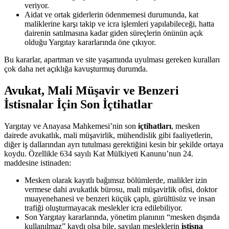
veriyor.
Aidat ve ortak giderlerin ödenmemesi durumunda, kat
maliklerine karşı takip ve icra işlemleri yapılabileceği, hatta
dairenin satılmasına kadar giden süreçlerin önünün açık
olduğu Yargıtay kararlarında öne çıkıyor.
Bu kararlar, apartman ve site yaşamında uyulması gereken kuralları
çok daha net açıklığa kavuşturmuş durumda.
Avukat, Mali Müşavir ve Benzeri
İstisnalar İçin Son İçtihatlar
Yargıtay ve Anayasa Mahkemesi’nin son
içtihatları
, mesken
dairede avukatlık, mali müşavirlik, mühendislik gibi faaliyetlerin,
diğer iş dallarından ayrı tutulması gerektiğini kesin bir şekilde ortaya
koydu. Özellikle 634 sayılı Kat Mülkiyeti Kanunu’nun 24.
maddesine istinaden:
Mesken olarak kayıtlı bağımsız bölümlerde, malikler izin
vermese dahi avukatlık bürosu, mali müşavirlik ofisi, doktor
muayenehanesi ve benzeri küçük çaplı, gürültüsüz ve insan
trafiği oluşturmayacak meslekler icra edilebiliyor.
Son Yargıtay kararlarında, yönetim planının “mesken dışında
kullanılmaz” kaydı olsa bile, sayılan mesleklerin
istisna