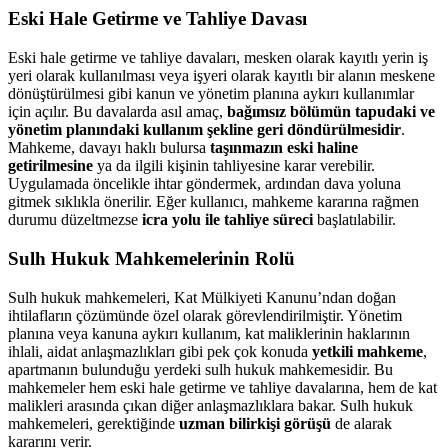
Eski Hale Getirme ve Tahliye Davası
Eski hale getirme ve tahliye davaları, mesken olarak kayıtlı yerin iş
yeri olarak kullanılması veya işyeri olarak kayıtlı bir alanın meskene
dönüştürülmesi gibi kanun ve yönetim planına aykırı kullanımlar
için açılır. Bu davalarda asıl amaç,
bağımsız bölümün tapudaki ve
yönetim planındaki kullanım şekline geri döndürülmesidir
.
Mahkeme, davayı haklı bulursa
taşınmazın eski haline
getirilmesine
ya da ilgili kişinin tahliyesine karar verebilir.
Uygulamada öncelikle ihtar göndermek, ardından dava yoluna
gitmek sıklıkla önerilir. Eğer kullanıcı, mahkeme kararına rağmen
durumu düzeltmezse
icra yolu ile tahliye süreci
başlatılabilir.
Sulh Hukuk Mahkemelerinin Rolü
Sulh hukuk mahkemeleri, Kat Mülkiyeti Kanunu’ndan doğan
ihtilafların çözümünde özel olarak görevlendirilmiştir. Yönetim
planına veya kanuna aykırı kullanım, kat maliklerinin haklarının
ihlali, aidat anlaşmazlıkları gibi pek çok konuda
yetkili mahkeme
,
apartmanın bulunduğu yerdeki sulh hukuk mahkemesidir. Bu
mahkemeler hem eski hale getirme ve tahliye davalarına, hem de kat
malikleri arasında çıkan diğer anlaşmazlıklara bakar. Sulh hukuk
mahkemeleri, gerektiğinde
uzman bilirkişi görüşü
de alarak
kararını verir.