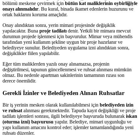
bölümü meskene çevirmek için
bütün kat maliklerinin oybirliğiyle
onayı alınmalıdır
. Bu kural, binada ikamet edenlerin huzurunu ve
ortak haklarını koruma amaçlıdır.
Onay alındıktan sonra, yerin mimari projesinde değişiklik
yapılacaktır. Buna
proje tadilatı
denir. Yetkili bir mimara mevcut
durumun projede işlenmesi için başvurulur. Mimar veya mühendis
tarafından yeni kullanım şekline uygun bir proje hazırlanır ve
belediyeye sunulur. Belediyeden uygulama izni alındıktan sonra,
değişiklikler fiilen yapılabilir.
Eğer tüm maliklerden yazılı onay alınamazsa, projenin
değiştirilmesi, tapunun güncellenmesi ve ruhsat alınması mümkün
olmaz. Bu nedenle apartman sakinlerinin tamamının rızası son
derece önemlidir.
Gerekli İzinler ve Belediyeden Alınan Ruhsatlar
Bir iş yerinin mesken olarak kullanılabilmesi için
belediyeden izin
ve ruhsat
alınması gerekmektedir. Tapuda kayıt değişikliği ve proje
tadilatı işlemleri sonrası, ilgili belediyeye başvuruda bulunarak
iskan
(oturma izni) başvurusu
yapılır. Belediye, mimari uygunluğu ve
yapı kullanım amacını kontrol eder; işlemler tamamlandığında yeni
ruhsatı düzenler.