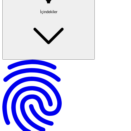
İçindekiler
Kat Mülkiyeti Kanunu ve Yasal Çerçeve
Meskenin İşyerine Dönüşümü İçin Gerekli Koşullar
Oybirliği Şartı Nedir? Kat Maliklerinden Onay Alma
Meskenlerde Hangi İşler Kesinlikle Yasaktır?
Eğlence ve Gıda İşletmeleri Açılması (Sinema, Tiyatro, Lokanta vb.)
Hastane, Dispanser, Klinik ve Benzerlerinin Yasaklanması
Avukatlık, Mali Müşavirlik, Mühendislik, Doktor Muayenehanesi
Kat Maliklerinin Oybirliği Olmadan Olanaklı Faaliyetler
Yargıtay Kararları ve Hukuki Yorumlar
Dava, İtiraz ve Yaptırımlar
Tapuda İş Yeri Olarak Kayıtlı Yerlerin Mesken Olarak Kullanılması
En Sık Sorulan Sorular ve Pratik Örnekler
Yasal Değişiklikler ve Son Uygulama
Yargıtay’dan Örnek Davalar