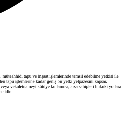
, müteahhidi tapu ve inşaat işlemlerinde temsil edebilme yetkisi ile
den tapu işlemlerine kadar geniş bir yetki yelpazesini kapsar.
veya vekaletnameyi kötüye kullanırsa, arsa sahipleri hukuki yollara
elidir.