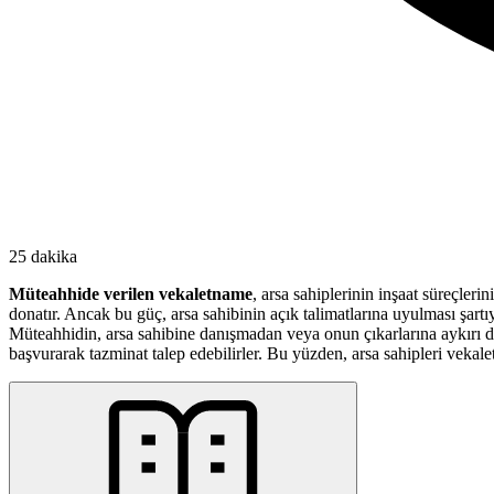
25 dakika
Müteahhide verilen vekaletname
, arsa sahiplerinin inşaat süreçler
donatır. Ancak bu güç, arsa sahibinin açık talimatlarına uyulması şartıy
Müteahhidin, arsa sahibine danışmadan veya onun çıkarlarına aykırı da
başvurarak tazminat talep edebilirler. Bu yüzden, arsa sahipleri vekaletn