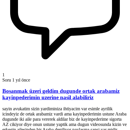
1
Soru
1 yıl önce
Bosanmak üzeri geldim dugunde ortak arabamiz
kayinpederimin uzerine nasil alabiliriz
sayin avukatim sizin yardiminiza ihtiyacim var esimle ayrilik
icindeyiz de ortak arabamiz vardi ama kayinpederimin ustune Araba
dugunde iki aile para vererek aldilar biz de kayinpederime sigorta
AZ cikiyor diye onun ustune yaptik ama dugun videosunda kizin ve
erkegin ailesinden bir Araba deniliyor paylasma sansi var midir