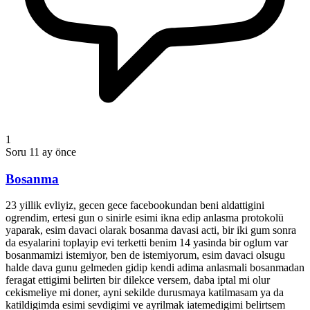
1
Soru
11 ay önce
Bosanma
23 yillik evliyiz, gecen gece facebookundan beni aldattigini
ogrendim, ertesi gun o sinirle esimi ikna edip anlasma protokolü
yaparak, esim davaci olarak bosanma davasi acti, bir iki gum sonra
da esyalarini toplayip evi terketti benim 14 yasinda bir oglum var
bosanmamizi istemiyor, ben de istemiyorum, esim davaci olsugu
halde dava gunu gelmeden gidip kendi adima anlasmali bosanmadan
feragat ettigimi belirten bir dilekce versem, daba iptal mi olur
cekismeliye mi doner, ayni sekilde durusmaya katilmasam ya da
katildigimda esimi sevdigimi ve ayrilmak iatemedigimi belirtsem