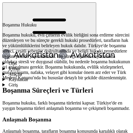
Boşanma Hukuku
Boşanma hukuku, evli çiftlerin evlilik birliğini sona erdirme sürecini
düzenleyen ve bu süreçte gerekli hukuki prosedürleri, tarafların hak
ve yükümlülüklerini belirleyen hukuk dalıdır. Türkiye'de boşanma
süreci, çeşitli sebepler doğrultusunda ve belirli hukuki prosedürlere
uygun şekilde yapılmaktadır. Bu süreç, kişilerin hayatlarında
oldukça stresli ve duygusal olabilir, bu nedenle boşanma hukukunun
Ofis
iyi anlaşılması gerekir. Boşanma hukukunda, evlilik sözleşmeleri,
İçtihat
mal paylaşımı, nafaka, velayet gibi konular önem arz eder ve Türk
Araçlar
Medeni Kanunu'nda bu hususlar detaylı bir şekilde düzenlenmiştir.
Kaynaklar
Giriş
Boşanma Süreçleri ve Türleri
Boşanma hukuku, farklı boşanma türlerini kapsar. Türkiye'de en
yaygın boşanma türleri anlaşmalı boşanma ve çekişmeli boşanmadır.
Anlaşmalı Boşanma
Anlaşmalı boşanma, tarafların boşanma konusunda karşılıklı olarak