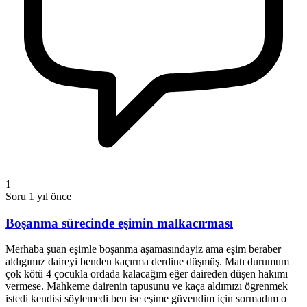
1
Soru
1 yıl önce
Boşanma sürecinde eşimin malkacırması
Merhaba şuan eşimle boşanma aşamasındayiz ama eşim beraber
aldıgımız daireyi benden kaçırma derdine düşmüş. Matı durumum
çok kötü 4 çocukla ordada kalacağım eğer daireden düşen hakımı
vermese. Mahkeme dairenin tapusunu ve kaça aldımızı ögrenmek
istedi kendisi söylemedi ben ise eşime güvendim için sormadım o