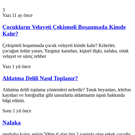
3
Yazı
11 ay önce
Çocukların Velayeti Çekişmeli Boşanmada Kimde
Kalır?
Çekişmeli boşanmada çocuk velayeti kimde kalır? Kriterler,
çocuğun üstün yararı, Yargıtay kararları, kişisel ilişki, nafaka, ortak
velayet ve süreç rehber
Yazı
1 yıl önce
Aldatma Delili Nasıl Toplanır?
Aldatma delili toplama yöntemleri nelerdir? Tanık beyanları, telefon
kayıtları ve fotoğraflar gibi unsurlarla aldatmanın ispatı hakkında
bilgi edinin.
Soru
1 yıl önce
Nafaka
merhaba kolay gelsin 50bin tl alan biri 2 yaşinda olan erkek çocuğu