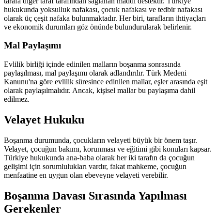
tarafa diğer taraf tarafından sağlanan maddi destektir. Türkiye
hukukunda yoksulluk nafakası, çocuk nafakası ve tedbir nafakası
olarak üç çeşit nafaka bulunmaktadır. Her biri, tarafların ihtiyaçları
ve ekonomik durumları göz önünde bulundurularak belirlenir.
Mal Paylaşımı
Evlilik birliği içinde edinilen malların boşanma sonrasında
paylaşılması, mal paylaşımı olarak adlandırılır. Türk Medeni
Kanunu'na göre evlilik süresince edinilen mallar, eşler arasında eşit
olarak paylaşılmalıdır. Ancak, kişisel mallar bu paylaşıma dahil
edilmez.
Velayet Hukuku
Boşanma durumunda, çocukların velayeti büyük bir önem taşır.
Velayet, çocuğun bakımı, korunması ve eğitimi gibi konuları kapsar.
Türkiye hukukunda ana-baba olarak her iki tarafın da çocuğun
gelişimi için sorumlulukları vardır, fakat mahkeme, çocuğun
menfaatine en uygun olan ebeveyne velayeti verebilir.
Boşanma Davası Sırasında Yapılması
Gerekenler