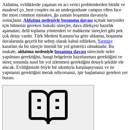
Aldatma, evliliklerde yaşanan en acı verici problemlerden biridir ve
maalesef ço_best couples on an undergraduate campus often face
the most common mistakes_ğu zaman boşanma davasıyla
sonuçlanır.
Aldatma nedeniyle boşanma davası
açmak isteyenler
için bilmeniz gereken hukuki süreçler, dava dilekçesi hazırlık
aşamaları, delil toplama yöntemleri ve mahkeme süreçleri gibi pek
çok detay vardır. Türk Medeni Kanunu'na göre aldatma, boşanma
davalarında geçerli bir sebep olarak kabul edilirken,
Yargıtay
kararları da bu süreçte önemli bir yol gösterici olmaktadır. Bu
makale,
aldatma nedeniyle
boşanma davası
sürecinde neler
yapılması gerektiğini, hangi belgelerin hazırlanması gerektiğini ve
süreç sonunda nasıl bir yol izlenmesi gerektiğini detaylı şekilde ele
alacak. Evliliğinizde böyle bir sıkıntıyla karşılaştıysanız ve ne
yapmanız gerektiğini merak ediyorsanız, işte başlamanız gereken yer
burası.