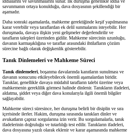
iddialarını ve savunmalarını sunar. İlk duruşma genellikle iddia ve
savunmanın ortaya konulduğu, dava dosyasının şekillendiği bir
aşamadır.
Daha sonraki aşamalarda, mahkeme gerektiğinde keşif yapılmasına
karar verebilir veya taraflardan ek delil sunmalarını isteyebilir. Her
duruşmada, davaya ilişkin yeni gelişmeler değerlendirilir ve
tarafların talepleri üzerinden gidilir. Mahkeme sürecinin uzunluğu,
davanın karmaşıklığına ve taraflar arasındaki ihtilafların çözüm
sürecine bağlı olarak değişkenlik gösterebilir.
Tanık Dinlemeleri ve Mahkeme Süreci
Tanık dinlemeleri
, boşanma davalarında kanıtların sunulması ve
davanın sonucunu etkileyebilecek önemli aşamalardan biridir.
Tanıklar, genellikle davaya müdahil tarafların talebi üzerine veya
mahkemenin gereklilik görmesi halinde dinlenir. Tanıkların ifadeleri,
aldatma, şiddet veya diğer dava konularıyla ilgili önemli bilgiler
sağlayabilir.
Mahkeme süreci süresince, her duruşma belirli bir disiplin ve sıra
içerisinde ilerler. Hakim, duruşma sırasında tanıkları dinler ve
avukatların çapraz sorgularına izin verir. Bu sorgulamalarla, tanık
ifadelerinin doğruluğu ve tutarlılığı test edilir. Tanıkların ifadeleri,
dava dosyasına yazılı olarak eklenir ve karar aşamasında mahkeme