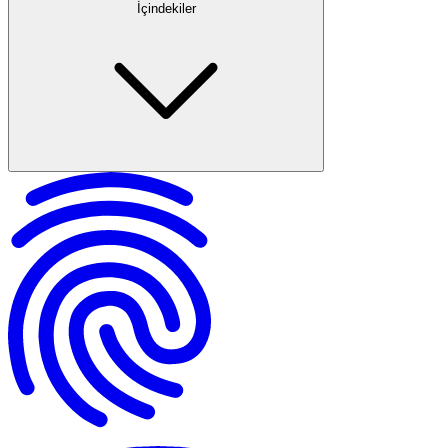
İçindekiler
Aldatma Nedeniyle Boşanma Davalarının Hukuki Dayanakları
Boşanma Davası Açma Süreci
Aldatma Delillerinin Toplanması ve Sunumu
Boşanma Davası Duruşmaları
Manevi Tazminat Talepleri
Boşanma Sonrası Hayatın Yeniden Düzenlenmesi