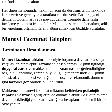
tarafından dikkate alınır.
Her duruşma sonunda, hakim bir sonraki duruşma tarihi hakkında
karar verir ve gerekiyorsa taraflara ek süre verir. Bu süre, yeni
delillerin toplanması veya mevcut deliller üzerinde daha fazla
inceleme yapılması için olabilir. Mahkeme sürecinin her adımı, adil
bir yargılama ortamını garanti altına almak için titizlikle yürütülür.
Manevi Tazminat Talepleri
Tazminatın Hesaplanması
Manevi tazminat
, aldatma nedeniyle boşanma davalarında sıkça
karşılaşılan bir taleptir. Tazminatın hesaplanması, kişinin uğradığı
duygusal zarar
ve mahkemenin bu zararı nasıl değerlendirdiğine
bağlıdır. Genellikle, zararın büyüklüğü, çiftler arasındaki ilişkinin
süresi, olayların etkisi ve mağdurun sosyal ve ekonomik durumu
gibi faktörler göz önünde bulundurulur.
Mahkemeler, manevi tazminat miktarını belirlerken
psikolojik
raporlar
ve uzman görüşlerini de dikkate alabilir. Bazı durumlarda,
davanın etkilediği çocukların varlığı da hesaplamada önemli bir rol
oynayabilir.