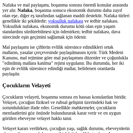
Nafaka ve mal paylaşımı, boşanma sonrası önemli konular arasında
yer alır.
Nafaka
, boşanma sonucu ekonomik durumu daha zayıf
olan eşe, diğer eş tarafından sağlanan maddi destektir. Nafaka türleri
genellikle iki şekildedir:
yoksulluk nafakası
ve tedbir nafakası.
Yoksulluk nafakası, ekonomik durumu kötü olan eşin yaşam
standardını sürdürebilmesi için ödenirken; tedbir nafakası, dava
sürecinde eşin geçimini sağlamak için ödenir.
Mal paylaşımı ise çiftlerin evlilik süresince edindikleri ortak
malların, yasalar çerçevesinde paylaşılmasını içerir. Türk Medeni
Kanunu, mal rejimine göre mal paylaşımını düzenler ve çoğunlukla
"edinilmiş mallara katılma" rejimi uygulanır. Bu durumda, her iki
eşin de evlilik süresince edindiği mallar, belirlenen oranlarda
paylaşılır.
Çocukların Velayeti
Çocukların velayeti, boşanma sonrası en hassas konulardan biridir.
Velayet, çocuğun fiziksel ve ruhsal gelişimi üzerindeki hak ve
sorumlulukları ifade eder. Genellikle mahkemeler, çocukların
menfaatlerini göz önünde bulundurarak karar verir ve en uygun
görülen ebeveyne velayet hakkı tanır.
Velayet kararı verilirken, çocuğun yaşı, sağlık durumu, ebeveynlerin