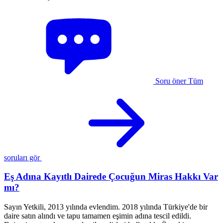
Soru öner
Tüm
soruları gör
Eş Adına Kayıtlı Dairede Çocuğun Miras Hakkı Var
mı?
Sayın Yetkili, 2013 yılında evlendim. 2018 yılında Türkiye'de bir
M
daire satın alındı ve tapu tamamen eşimin adına tescil edildi.
b