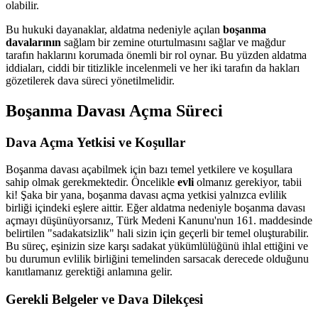
olabilir.
Bu hukuki dayanaklar, aldatma nedeniyle açılan
boşanma
davalarının
sağlam bir zemine oturtulmasını sağlar ve mağdur
tarafın haklarını korumada önemli bir rol oynar. Bu yüzden aldatma
iddiaları, ciddi bir titizlikle incelenmeli ve her iki tarafın da hakları
gözetilerek dava süreci yönetilmelidir.
Boşanma Davası Açma Süreci
Dava Açma Yetkisi ve Koşullar
Boşanma davası açabilmek için bazı temel yetkilere ve koşullara
sahip olmak gerekmektedir. Öncelikle
evli
olmanız gerekiyor, tabii
ki! Şaka bir yana, boşanma davası açma yetkisi yalnızca evlilik
birliği içindeki eşlere aittir. Eğer aldatma nedeniyle boşanma davası
açmayı düşünüyorsanız, Türk Medeni Kanunu'nun 161. maddesinde
belirtilen "sadakatsizlik" hali sizin için geçerli bir temel oluşturabilir.
Bu süreç, eşinizin size karşı sadakat yükümlülüğünü ihlal ettiğini ve
bu durumun evlilik birliğini temelinden sarsacak derecede olduğunu
kanıtlamanız gerektiği anlamına gelir.
Gerekli Belgeler ve Dava Dilekçesi