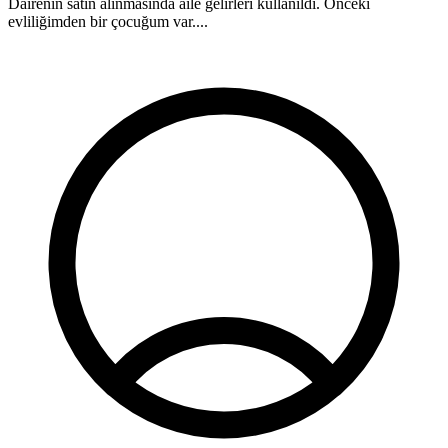
Dairenin satın alınmasında aile gelirleri kullanıldı. Önceki
k
evliliğimden bir çocuğum var....
o