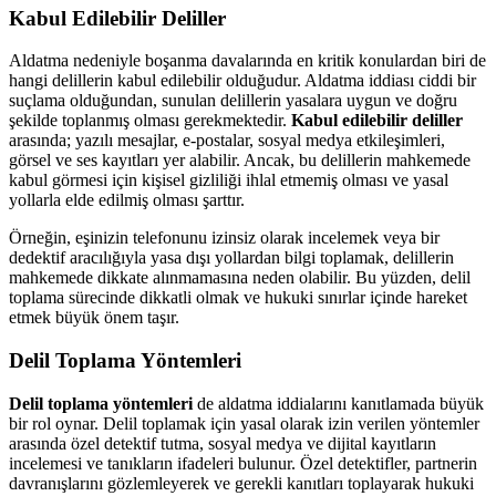
Kabul Edilebilir Deliller
Aldatma nedeniyle boşanma davalarında en kritik konulardan biri de
hangi delillerin kabul edilebilir olduğudur. Aldatma iddiası ciddi bir
suçlama olduğundan, sunulan delillerin yasalara uygun ve doğru
şekilde toplanmış olması gerekmektedir.
Kabul edilebilir deliller
arasında; yazılı mesajlar, e-postalar, sosyal medya etkileşimleri,
görsel ve ses kayıtları yer alabilir. Ancak, bu delillerin mahkemede
kabul görmesi için kişisel gizliliği ihlal etmemiş olması ve yasal
yollarla elde edilmiş olması şarttır.
Örneğin, eşinizin telefonunu izinsiz olarak incelemek veya bir
dedektif aracılığıyla yasa dışı yollardan bilgi toplamak, delillerin
mahkemede dikkate alınmamasına neden olabilir. Bu yüzden, delil
toplama sürecinde dikkatli olmak ve hukuki sınırlar içinde hareket
etmek büyük önem taşır.
Delil Toplama Yöntemleri
Delil toplama yöntemleri
de aldatma iddialarını kanıtlamada büyük
bir rol oynar. Delil toplamak için yasal olarak izin verilen yöntemler
arasında özel detektif tutma, sosyal medya ve dijital kayıtların
incelemesi ve tanıkların ifadeleri bulunur. Özel detektifler, partnerin
davranışlarını gözlemleyerek ve gerekli kanıtları toplayarak hukuki