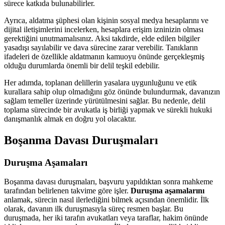
sürece katkıda bulunabilirler.
Ayrıca, aldatma şüphesi olan kişinin sosyal medya hesaplarını ve
dijital iletişimlerini incelerken, hesaplara erişim izninizin olması
gerektiğini unutmamalısınız. Aksi takdirde, elde edilen bilgiler
yasadışı sayılabilir ve dava sürecine zarar verebilir. Tanıkların
ifadeleri de özellikle aldatmanın kamuoyu önünde gerçekleşmiş
olduğu durumlarda önemli bir delil teşkil edebilir.
Her adımda, toplanan delillerin yasalara uygunluğunu ve etik
kurallara sahip olup olmadığını göz önünde bulundurmak, davanızın
sağlam temeller üzerinde yürütülmesini sağlar. Bu nedenle, delil
toplama sürecinde bir avukatla iş birliği yapmak ve sürekli hukuki
danışmanlık almak en doğru yol olacaktır.
Boşanma Davası Duruşmaları
Duruşma Aşamaları
Boşanma davası duruşmaları, başvuru yapıldıktan sonra mahkeme
tarafından belirlenen takvime göre işler.
Duruşma aşamalarını
anlamak, sürecin nasıl ilerlediğini bilmek açısından önemlidir. İlk
olarak, davanın ilk duruşmasıyla süreç resmen başlar. Bu
duruşmada, her iki tarafın avukatları veya taraflar, hakim önünde