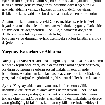
eşlerden biri diğerini aldatmışsa, bu durum sadakat yükümlülüğünün
ihlali anlamına gelir ve mağdur eş, boşanma davası açabilir. Bu
noktada, aldatma yalnızca fiziksel bir ilişkiyi değil, duygusal
ilişkileri de kapsayabilir, ki bu da sıkça merak edilen bir konudur.
Aldatmanın kanıtlanması gerektiğinde,
mahkeme
, eşlerin özel
hayatlarına müdahalede bulunmadan ve hukuka uygun yollarla elde
edilmiş delilleri değerlendirir. Özellikle, aldatmanın doğrudan
delilleri olmasa bile, eşlerin evlilik birliğine verdikleri zararın
boyutları ve bu durumun evlilik üzerindeki etkileri kanıtlar arasında
değerlendirilir.
Yargıtay Kararları ve Aldatma
Yargıtay kararları
da aldatma ile ilgili boşanma davalarında önemli
bir örnek teşkil eder. Yargıtay, aldatma iddialarını değerlendirirken,
olayların bütününü ve eşlerin sosyal ilişkilerini göz önünde
bulundurur. Aldatmanın kanıtlanmasında, genellikle tanık ifadeleri,
yazışmalar, fotoğraf ve görüntüler gibi somut deliller önem kazanır.
Ayrıca, Yargıtay, aldatmanın yanı sıra, bu durumun evlilik
üzerindeki etkilerini de dikkate alarak kararlar verir. Özellikle bu
süreçte, mağdur eşin duygusal ve psikolojik durumu, aldatmanın
tekrarlı olup olmadığı ve eşler arasındaki güven ilişkisinin ne derece
zarar gördüğü gibi faktörler, kararların şekillenmesinde belirleyici