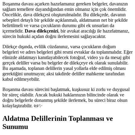
Boşanma davası açarken hazırlamanız gereken belgeler, davanızın
sağlam temellere dayandığından emin olmanız için çok önemlidir.
Öncelikle, dava dilekçesi oluşturulmalıdır. Bu dilekçede, davanın
sebepleri detaylı bir şekilde açıklanmalı, aldatmanın net bir şekilde
belirtilmeli ve varsa çocukların durumu gibi ek unsurları da
içermelidir.
Dava dilekçenizi
, bir avukat aracılığı ile hazırlatmanız,
sürecin hukuki açıdan doğru ilerlemesini sağlayacaktır.
Dilekçe dışında, evlilik cüzdanınız, varsa çocukların doğum
belgeleri ve adres belgeleri gibi resmi evraklar da toplanmalıdır. Eğer
elinizde aldatmayı kanıtlayabilecek fotoğraf, video ya da mesaj gibi
gerçek deliller varsa bu belgeler de dilekçeye ek olarak sunulabilir.
Bu aşamada, toplanan delillerin yasal yollarla elde edilmiş olması
gerektiğini unutmayın; aksi takdirde deliller mahkeme tarafından
kabul edilmeyebilir.
Boşanma davası sürecini başlatmak, kuşkusuz ki zorlu ve duygusal
bir süreç olabilir. Ancak hukuki haklarınızın bilincinde olarak ve
doğru belgelerle donanmış şekilde ilerlemek, bu süreci biraz olsun
kolaylaştırabilir. 📜✨
Aldatma Delillerinin Toplanması ve
Sunumu