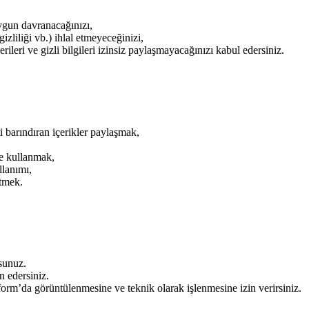
ygun davranacağınızı,
gizliliği vb.) ihlal etmeyeceğinizi,
erileri ve gizli bilgileri izinsiz paylaşmayacağınızı kabul edersiniz.
mi barındıran içerikler paylaşmak,
ye kullanmak,
llanımı,
etmek.
sunuz.
 edersiniz.
tform’da görüntülenmesine ve teknik olarak işlenmesine izin verirsiniz.