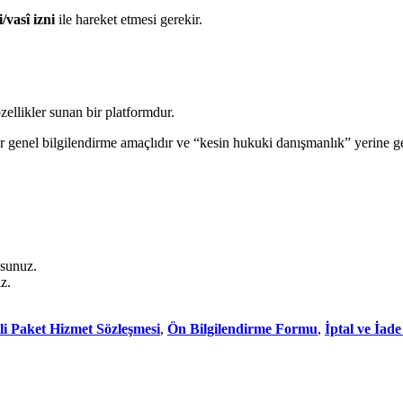
i/vasî izni
ile hareket etmesi gerekir.
zellikler sunan bir platformdur.
er genel bilgilendirme amaçlıdır ve “kesin hukuki danışmanlık” yerine
usunuz.
z.
li Paket Hizmet Sözleşmesi
,
Ön Bilgilendirme Formu
,
İptal ve İade