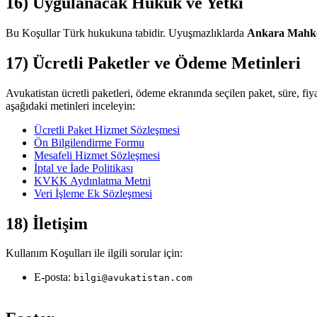
16) Uygulanacak Hukuk ve Yetki
Bu Koşullar Türk hukukuna tabidir. Uyuşmazlıklarda
Ankara Mahkem
17) Ücretli Paketler ve Ödeme Metinleri
Avukatistan ücretli paketleri, ödeme ekranında seçilen paket, süre, fiya
aşağıdaki metinleri inceleyin:
Ücretli Paket Hizmet Sözleşmesi
Ön Bilgilendirme Formu
Mesafeli Hizmet Sözleşmesi
İptal ve İade Politikası
KVKK Aydınlatma Metni
Veri İşleme Ek Sözleşmesi
18) İletişim
Kullanım Koşulları ile ilgili sorular için:
E-posta:
bilgi@avukatistan.com