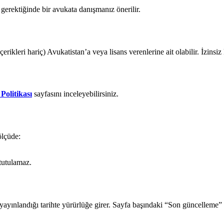
erektiğinde bir avukata danışmanız önerilir.
 içerikleri hariç) Avukatistan’a veya lisans verenlerine ait olabilir. İzi
Politikası
sayfasını inceleyebilirsiniz.
ölçüde:
 tutulamaz.
yınlandığı tarihte yürürlüğe girer. Sayfa başındaki “Son güncelleme” t