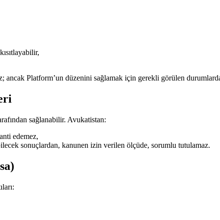
ısıtlayabilir,
; ancak Platform’un düzenini sağlamak için gerekli görülen durumlarda 
eri
arafından sağlanabilir. Avukatistan:
ranti edemez,
bilecek sonuçlardan, kanunen izin verilen ölçüde, sorumlu tutulamaz.
sa)
ları: