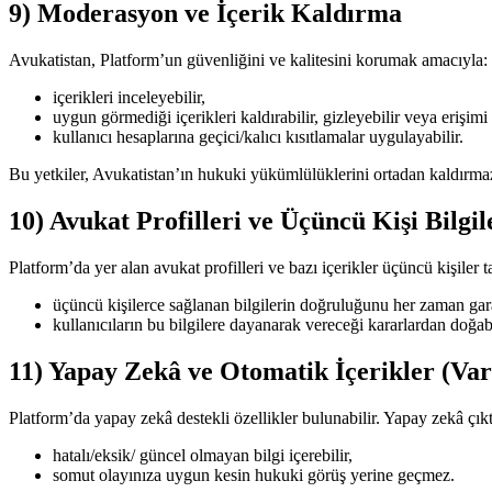
9) Moderasyon ve İçerik Kaldırma
Avukatistan, Platform’un güvenliğini ve kalitesini korumak amacıyla:
içerikleri inceleyebilir,
uygun görmediği içerikleri kaldırabilir, gizleyebilir veya erişimi k
kullanıcı hesaplarına geçici/kalıcı kısıtlamalar uygulayabilir.
Bu yetkiler, Avukatistan’ın hukuki yükümlülüklerini ortadan kaldırmaz
10) Avukat Profilleri ve Üçüncü Kişi Bilgil
Platform’da yer alan avukat profilleri ve bazı içerikler üçüncü kişiler t
üçüncü kişilerce sağlanan bilgilerin doğruluğunu her zaman ga
kullanıcıların bu bilgilere dayanarak vereceği kararlardan doğa
11) Yapay Zekâ ve Otomatik İçerikler (Var
Platform’da yapay zekâ destekli özellikler bulunabilir. Yapay zekâ çıktı
hatalı/eksik/ güncel olmayan bilgi içerebilir,
somut olayınıza uygun kesin hukuki görüş yerine geçmez.