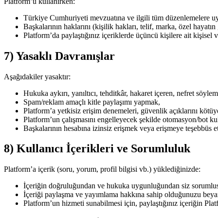
Platform’u kullanırken:
Türkiye Cumhuriyeti mevzuatına ve ilgili tüm düzenlemelere u
Başkalarının haklarını (kişilik hakları, telif, marka, özel hayatın 
Platform’da paylaştığınız içeriklerde üçüncü kişilere ait kişisel v
7) Yasaklı Davranışlar
Aşağıdakiler yasaktır:
Hukuka aykırı, yanıltıcı, tehditkâr, hakaret içeren, nefret söyle
Spam/reklam amaçlı kitle paylaşımı yapmak,
Platform’a yetkisiz erişim denemeleri, güvenlik açıklarını kötü
Platform’un çalışmasını engelleyecek şekilde otomasyon/bot ku
Başkalarının hesabına izinsiz erişmek veya erişmeye teşebbüs 
8) Kullanıcı İçerikleri ve Sorumluluk
Platform’a içerik (soru, yorum, profil bilgisi vb.) yüklediğinizde:
İçeriğin doğruluğundan ve hukuka uygunluğundan siz sorumlu
İçeriği paylaşma ve yayımlama hakkına sahip olduğunuzu beyan
Platform’un hizmeti sunabilmesi için, paylaştığınız içeriğin Pla