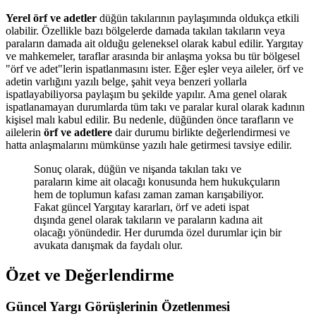
Yerel örf ve adetler
düğün takılarının paylaşımında oldukça etkili
olabilir. Özellikle bazı bölgelerde damada takılan takıların veya
paraların damada ait olduğu geleneksel olarak kabul edilir. Yargıtay
ve mahkemeler, taraflar arasında bir anlaşma yoksa bu tür bölgesel
"örf ve adet"lerin ispatlanmasını ister. Eğer eşler veya aileler, örf ve
adetin varlığını yazılı belge, şahit veya benzeri yollarla
ispatlayabiliyorsa paylaşım bu şekilde yapılır. Ama genel olarak
ispatlanamayan durumlarda tüm takı ve paralar kural olarak kadının
kişisel malı kabul edilir. Bu nedenle, düğünden önce tarafların ve
ailelerin
örf ve adetlere
dair durumu birlikte değerlendirmesi ve
hatta anlaşmalarını mümkünse yazılı hale getirmesi tavsiye edilir.
Sonuç olarak, düğün ve nişanda takılan takı ve
paraların kime ait olacağı konusunda hem hukukçuların
hem de toplumun kafası zaman zaman karışabiliyor.
Fakat güncel Yargıtay kararları, örf ve adeti ispat
dışında genel olarak takıların ve paraların kadına ait
olacağı yönündedir. Her durumda özel durumlar için bir
avukata danışmak da faydalı olur.
Özet ve Değerlendirme
Güncel Yargı Görüşlerinin Özetlenmesi