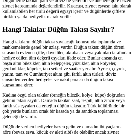
Düğünlerde takılan para ve döviz de yerel örf ve adetlere göre bazen
ziynet kapsamında değerlendirilir. Kısacası, ziynet eşyası; takı olarak
kullanılabilen her türlü değerli eşyayı içerir ve düğünlerde çiftlere
birikim ya da hediyelik olarak verilir.
Hangi Takılar Düğün Takısı Sayılır?
Hangi takıların düğün takısı sayılacağı konusunda toplumda ve
mahkemelerde genel bir uzlaşı vardır. Düğün takısı; düğün töreni
sırasında evlenen çifte, davetliler, akrabalar veya yakınları tarafından
hediye edilen tüm değerli eşyaları ifade eder. Bunlar arasında en
başta altın bilezikler, altın kelepçeler, yüzükler, altın kolyeler,
gerdanlıklar, küpeler, takı setleri ve saatler yer alır. Ayrıca, çeyrek,
yarım, tam ve Cumhuriyet altını gibi farklı altın türleri, döviz
cinsinden verilen hediyeler ve nakit paralar da düğün takısı
kapsamına girer.
Kadına özgü olan takılar (örneğin bilezik, kolye, küpe) doğrudan
gelinin takısı sayılır. Damada takılan saat, tespih, altın zincir veya
farklı süs eşyaları da erkeğin düğün takısıdır. Türk kültüründe bir
çok yerde bunların ortak bir kasada ya da sandıkta toplanması
geleneği de vardır.
Düğünde verilen hediyeler bazen gelin ve damadın ihtiyaçlarına
göre (beyaz eşya, küçük ev aleti gibi) de olabilir; ancak ziynet