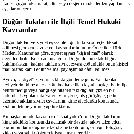
ifadesi çoğunlukla nakit, altın veya değerli madenlerden yapılan süs
eşyalarını içerir.
Düğün Takıları ile İlgili Temel Hukuki
Kavramlar
Düğün takıları ve ziynet eşyası ile ilgili hukuki süreçte dikkat
edilmesi gereken bazı temel kavramlar bulunur. Öncelikle Türk
Medeni Kanunu’na göre, ziynet eşyası "kişisel mal" olarak
değerlendirilir. Bu şu anlama gelir: Düğünde kime takıldığına
bakılmaksızın, kadına takılan ziynet eşyası çoğunlukla onun kişisel
malı olarak kabul edilir ve mal paylaşımına dâhil edilmez.
Ayrıca, "aidiyet" kavramı sıklıkla gündeme gelir. Yani takılan
hediyelerin, kime ait olacağı, hediye edilen kişinin açıkça belirtilip
belirtilmediği veya hangi eşe hitaben takıldığı altı çizilen bir
noktadır. Uygulamada Yargıtay’ın yerleşmiş görüşüyle, gelin
üzerinde takılan ziynet eşyalarının kime ait olduğu konusunda
kadının lehine yorum yapılmaktadır.
Bir başka hukuki kavram ise “ispat yükü”dür. Düğün takılarının
kime takıldığı konusunda açılacak bir davada, takıyı talep eden
tarafın bunların düğünde kendisine takıldığını, örneğin fotoğraf,
video veya şahit göstererek ispatlaması gerekir.