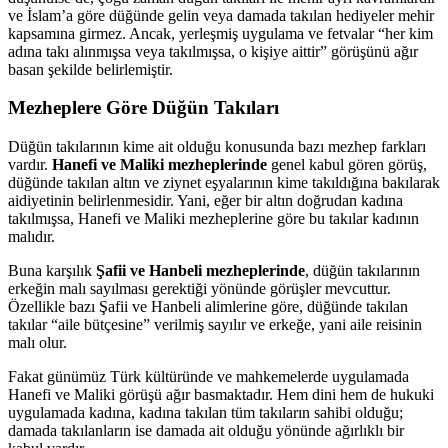
ve İslam’a göre düğünde gelin veya damada takılan hediyeler mehir
kapsamına girmez. Ancak, yerleşmiş uygulama ve fetvalar “her kim
adına takı alınmışsa veya takılmışsa, o kişiye aittir” görüşünü ağır
basan şekilde belirlemiştir.
Mezheplere Göre Düğün Takıları
Düğün takılarının kime ait olduğu konusunda bazı mezhep farkları
vardır.
Hanefi ve Maliki mezheplerinde
genel kabul gören görüş,
düğünde takılan altın ve ziynet eşyalarının kime takıldığına bakılarak
aidiyetinin belirlenmesidir. Yani, eğer bir altın doğrudan kadına
takılmışsa, Hanefi ve Maliki mezheplerine göre bu takılar kadının
malıdır.
Buna karşılık
Şafii ve Hanbeli mezheplerinde
, düğün takılarının
erkeğin malı sayılması gerektiği yönünde görüşler mevcuttur.
Özellikle bazı Şafii ve Hanbeli alimlerine göre, düğünde takılan
takılar “aile bütçesine” verilmiş sayılır ve erkeğe, yani aile reisinin
malı olur.
Fakat günümüz Türk kültüründe ve mahkemelerde uygulamada
Hanefi ve Maliki görüşü ağır basmaktadır. Hem dini hem de hukuki
uygulamada kadına, kadına takılan tüm takıların sahibi olduğu;
damada takılanların ise damada ait olduğu yönünde ağırlıklı bir