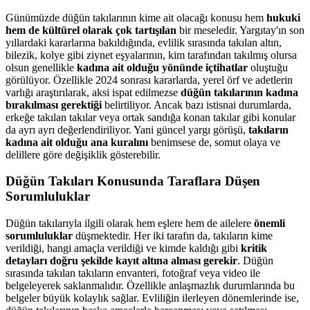
Günümüzde düğün takılarının kime ait olacağı konusu hem
hukuki
hem de kültürel olarak çok tartışılan
bir meseledir. Yargıtay'ın son
yıllardaki kararlarına bakıldığında, evlilik sırasında takılan altın,
bilezik, kolye gibi ziynet eşyalarının, kim tarafından takılmış olursa
olsun genellikle
kadına ait olduğu yönünde içtihatlar
oluştuğu
görülüyor. Özellikle 2024 sonrası kararlarda, yerel örf ve adetlerin
varlığı araştırılarak, aksi ispat edilmezse
düğün takılarının kadına
bırakılması gerektiği
belirtiliyor. Ancak bazı istisnai durumlarda,
erkeğe takılan takılar veya ortak sandığa konan takılar gibi konular
da ayrı ayrı değerlendiriliyor. Yani güncel yargı görüşü,
takıların
kadına ait olduğu ana kuralını
benimsese de, somut olaya ve
delillere göre değişiklik gösterebilir.
Düğün Takıları Konusunda Taraflara Düşen
Sorumluluklar
Düğün takılarıyla ilgili olarak hem eşlere hem de ailelere
önemli
sorumluluklar
düşmektedir. Her iki tarafın da, takıların kime
verildiği, hangi amaçla verildiği ve kimde kaldığı gibi
kritik
detayları doğru şekilde kayıt altına alması gerekir
. Düğün
sırasında takılan takıların envanteri, fotoğraf veya video ile
belgeleyerek saklanmalıdır. Özellikle anlaşmazlık durumlarında bu
belgeler büyük kolaylık sağlar. Evliliğin ilerleyen dönemlerinde ise,