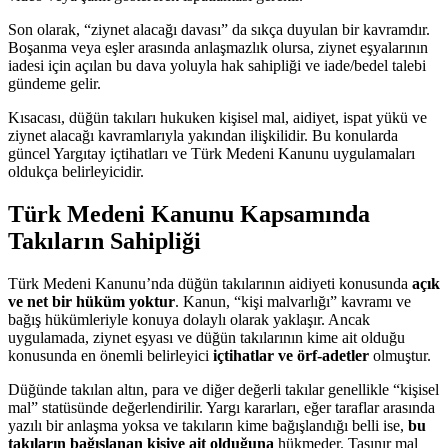
Son olarak, “ziynet alacağı davası” da sıkça duyulan bir kavramdır.
Boşanma veya eşler arasında anlaşmazlık olursa, ziynet eşyalarının
iadesi için açılan bu dava yoluyla hak sahipliği ve iade/bedel talebi
gündeme gelir.
Kısacası, düğün takıları hukuken kişisel mal, aidiyet, ispat yükü ve
ziynet alacağı kavramlarıyla yakından ilişkilidir. Bu konularda
güncel Yargıtay içtihatları ve Türk Medeni Kanunu uygulamaları
oldukça belirleyicidir.
Türk Medeni Kanunu Kapsamında
Takıların Sahipliği
Türk Medeni Kanunu’nda düğün takılarının aidiyeti konusunda
açık
ve net bir hüküm yoktur
. Kanun, “kişi malvarlığı” kavramı ve
bağış hükümleriyle konuya dolaylı olarak yaklaşır. Ancak
uygulamada, ziynet eşyası ve düğün takılarının kime ait olduğu
konusunda en önemli belirleyici
içtihatlar ve örf-adetler
olmuştur.
Düğünde takılan altın, para ve diğer değerli takılar genellikle “kişisel
mal” statüsünde değerlendirilir. Yargı kararları, eğer taraflar arasında
yazılı bir anlaşma yoksa ve takıların kime bağışlandığı belli ise,
bu
takıların bağışlanan kişiye ait olduğuna
hükmeder. Taşınır mal