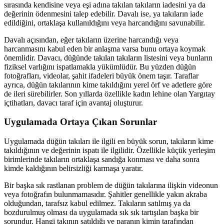
sırasında kendisine veya eşi adına takılan takıların iadesini ya da
değerinin ödenmesini talep edebilir. Davalı ise, ya takıların iade
edildiğini, ortaklaşa kullanıldığını veya harcandığını savunabilir.
Davalı açısından, eğer takıların üzerine harcandığı veya
harcanmasını kabul eden bir anlaşma varsa bunu ortaya koymak
önemlidir. Davacı, düğünde takılan takıların listesini veya bunların
fiziksel varlığını ispatlamakla yükümlüdür. Bu yüzden düğün
fotoğrafları, videolar, şahit ifadeleri büyük önem taşır. Taraflar
ayrıca, düğün takılarının kime takıldığını yerel örf ve adetlere göre
de ileri sürebilirler. Son yıllarda özellikle kadın lehine olan Yargıtay
içtihatları, davacı taraf için avantaj oluşturur.
Uygulamada Ortaya Çıkan Sorunlar
Uygulamada düğün takıları ile ilgili en büyük sorun, takıların kime
takıldığının ve değerinin ispatı ile ilgilidir. Özellikle küçük yerleşim
birimlerinde takıların ortaklaşa sandığa konması ve daha sonra
kimde kaldığının belirsizliği karmaşa yaratır.
Bir başka sık rastlanan problem de düğün takılarına ilişkin videonun
veya fotoğrafın bulunmamasıdır. Şahitler genellikle yakın akraba
olduğundan, tarafsız kabul edilmez. Takıların satılmış ya da
bozdurulmuş olması da uygulamada sık sık tartışılan başka bir
sorundur. Hangi takının satıldığı ve paranın kimin tarafından