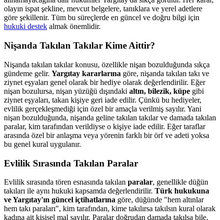
olayın ispat şekline, mevcut belgelere, tanıklara ve yerel adetlere
göre şekillenir. Tüm bu süreçlerde en güncel ve doğru bilgi için
hukuki destek
almak önemlidir.
Nişanda Takılan Takılar Kime Aittir?
Nişanda takılan takılar konusu, özellikle nişan bozulduğunda sıkça
gündeme gelir.
Yargıtay kararlarına
göre, nişanda takılan takı ve
ziynet eşyaları genel olarak bir hediye olarak değerlendirilir. Eğer
nişan bozulursa, nişan yüzüğü dışındaki
altın, bilezik, küpe
gibi
ziynet eşyaları, takan kişiye geri iade edilir. Çünkü bu hediyeler,
evlilik gerçekleşmediği için özel bir amaçla verilmiş sayılır. Yani
nişan bozulduğunda, nişanda geline takılan takılar ve damada takılan
paralar, kim tarafından verildiyse o kişiye iade edilir. Eğer taraflar
arasında özel bir anlaşma veya yörenin farklı bir örf ve adeti yoksa
bu genel kural uygulanır.
Evlilik Sırasında Takılan Paralar
Evlilik sırasında tören esnasında takılan
paralar
, genellikle düğün
takıları ile aynı hukuki kapsamda değerlendirilir.
Türk hukukuna
ve Yargıtay'ın güncel içtihatlarına
göre, düğünde "hem altınlar
hem takı paraları", kim tarafından, kime takılırsa takılsın kural olarak
kadına ait kişisel mal sayılır. Paralar doğrudan damada takılsa bile,