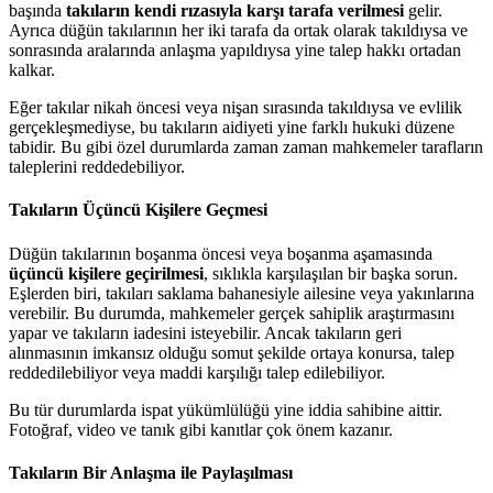
başında
takıların kendi rızasıyla karşı tarafa verilmesi
gelir.
Ayrıca düğün takılarının her iki tarafa da ortak olarak takıldıysa ve
sonrasında aralarında anlaşma yapıldıysa yine talep hakkı ortadan
kalkar.
Eğer takılar nikah öncesi veya nişan sırasında takıldıysa ve evlilik
gerçekleşmediyse, bu takıların aidiyeti yine farklı hukuki düzene
tabidir. Bu gibi özel durumlarda zaman zaman mahkemeler tarafların
taleplerini reddedebiliyor.
Takıların Üçüncü Kişilere Geçmesi
Düğün takılarının boşanma öncesi veya boşanma aşamasında
üçüncü kişilere geçirilmesi
, sıklıkla karşılaşılan bir başka sorun.
Eşlerden biri, takıları saklama bahanesiyle ailesine veya yakınlarına
verebilir. Bu durumda, mahkemeler gerçek sahiplik araştırmasını
yapar ve takıların iadesini isteyebilir. Ancak takıların geri
alınmasının imkansız olduğu somut şekilde ortaya konursa, talep
reddedilebiliyor veya maddi karşılığı talep edilebiliyor.
Bu tür durumlarda ispat yükümlülüğü yine iddia sahibine aittir.
Fotoğraf, video ve tanık gibi kanıtlar çok önem kazanır.
Takıların Bir Anlaşma ile Paylaşılması