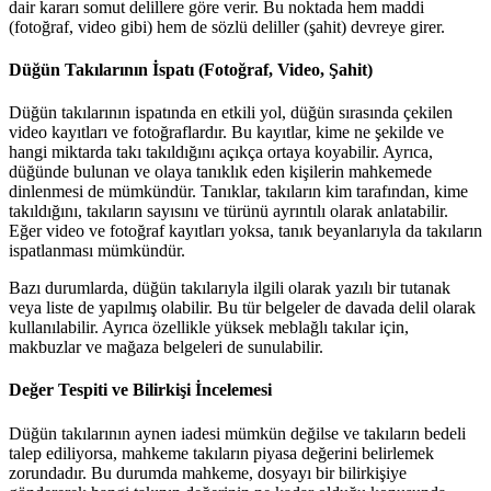
dair kararı somut delillere göre verir. Bu noktada hem maddi
(fotoğraf, video gibi) hem de sözlü deliller (şahit) devreye girer.
Düğün Takılarının İspatı (Fotoğraf, Video, Şahit)
Düğün takılarının ispatında en etkili yol, düğün sırasında çekilen
video kayıtları ve fotoğraflardır. Bu kayıtlar, kime ne şekilde ve
hangi miktarda takı takıldığını açıkça ortaya koyabilir. Ayrıca,
düğünde bulunan ve olaya tanıklık eden kişilerin mahkemede
dinlenmesi de mümkündür. Tanıklar, takıların kim tarafından, kime
takıldığını, takıların sayısını ve türünü ayrıntılı olarak anlatabilir.
Eğer video ve fotoğraf kayıtları yoksa, tanık beyanlarıyla da takıların
ispatlanması mümkündür.
Bazı durumlarda, düğün takılarıyla ilgili olarak yazılı bir tutanak
veya liste de yapılmış olabilir. Bu tür belgeler de davada delil olarak
kullanılabilir. Ayrıca özellikle yüksek meblağlı takılar için,
makbuzlar ve mağaza belgeleri de sunulabilir.
Değer Tespiti ve Bilirkişi İncelemesi
Düğün takılarının aynen iadesi mümkün değilse ve takıların bedeli
talep ediliyorsa, mahkeme takıların piyasa değerini belirlemek
zorundadır. Bu durumda mahkeme, dosyayı bir bilirkişiye