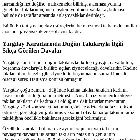
harcandığı net değilse, mahkemeler bilirkişi atanması yoluna
gidebilir. Takıların üçüncü kişilere verilmesi ya da kaybolması
halinde de taraflar arasında anlaşmazlıklar derinleşir.
Bütün bu tartışmalar, dava süreçlerini hem uzatmakta hem de taraflar
arasında güvensizliklere yol açmaktadır.
Yargıtay Kararlarında Düğün Takılarıyla İlgili
Sıkça Görülen Davalar
Yargıtay kararlarında düğün takılarıyla ilgili en yaygın dava türleri,
boşanma davalarıyla birlikte açılan ziynet alacağı davalarıdır. Kadına
takılan altın, bilezik gibi ziynetlerin boşanmadan sonra kime ait
olacağı sürekli tartışma konusu olmuştur.
Yargıtay çoğu zaman, "düğünde kadına takılan takıların kadının
kişisel malı" olduğuna hükmetmiştir. Ancak bazı yörelerde erkeğe
takılan takıların da kadına ait olduğuna dair kararlar mevcuttur.
Yargıtay 2024 sonrası içtihatlarında, örf ve adete daha fazla dikkat
edilmesi gerektiği vurgulanmış ve somut olayda hangi takının kime
takıldığına özellikle bakılması gerektiğini belirtmiştir.
Özellikle sandıkta bulunan ve ayrımı yapılamayan takıların
paylaşımı davaları ile satılan takıların parasının geri alınıp
alınamayacağına dair hükümler Yargıtay'da sıkça görülür. Her karar,