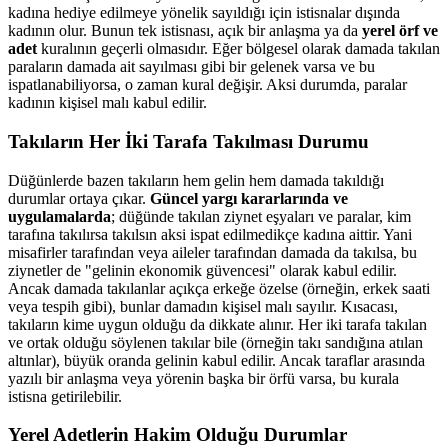
kadına hediye edilmeye yönelik sayıldığı için istisnalar dışında
kadının olur. Bunun tek istisnası, açık bir anlaşma ya da
yerel örf ve
adet
kuralının geçerli olmasıdır. Eğer bölgesel olarak damada takılan
paraların damada ait sayılması gibi bir gelenek varsa ve bu
ispatlanabiliyorsa, o zaman kural değişir. Aksi durumda, paralar
kadının kişisel malı kabul edilir.
Takıların Her İki Tarafa Takılması Durumu
Düğünlerde bazen takıların hem gelin hem damada takıldığı
durumlar ortaya çıkar.
Güncel yargı kararlarında ve
uygulamalarda
; düğünde takılan ziynet eşyaları ve paralar, kim
tarafına takılırsa takılsın aksi ispat edilmedikçe kadına aittir. Yani
misafirler tarafından veya aileler tarafından damada da takılsa, bu
ziynetler de "gelinin ekonomik güvencesi" olarak kabul edilir.
Ancak damada takılanlar açıkça erkeğe özelse (örneğin, erkek saati
veya tespih gibi), bunlar damadın kişisel malı sayılır. Kısacası,
takıların kime uygun olduğu da dikkate alınır. Her iki tarafa takılan
ve ortak olduğu söylenen takılar bile (örneğin takı sandığına atılan
altınlar), büyük oranda gelinin kabul edilir. Ancak taraflar arasında
yazılı bir anlaşma veya yörenin başka bir örfü varsa, bu kurala
istisna getirilebilir.
Yerel Adetlerin Hakim Olduğu Durumlar