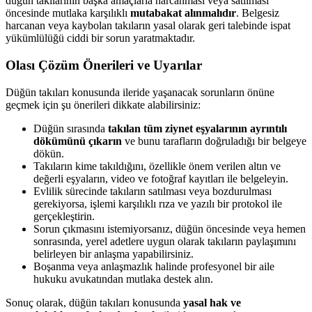
düğün takılarının başka amaçlarla harcanması veya satılması
öncesinde mutlaka karşılıklı
mutabakat alınmalıdır
. Belgesiz
harcanan veya kaybolan takıların yasal olarak geri talebinde ispat
yükümlülüğü ciddi bir sorun yaratmaktadır.
Olası Çözüm Önerileri ve Uyarılar
Düğün takıları konusunda ileride yaşanacak sorunların önüne
geçmek için şu önerileri dikkate alabilirsiniz:
Düğün sırasında
takılan tüm ziynet eşyalarının ayrıntılı
dökümünü çıkarın
ve bunu tarafların doğruladığı bir belgeye
dökün.
Takıların kime takıldığını, özellikle önem verilen altın ve
değerli eşyaların, video ve fotoğraf kayıtları ile belgeleyin.
Evlilik sürecinde takıların satılması veya bozdurulması
gerekiyorsa, işlemi karşılıklı rıza ve yazılı bir protokol ile
gerçekleştirin.
Sorun çıkmasını istemiyorsanız, düğün öncesinde veya hemen
sonrasında, yerel adetlere uygun olarak takıların paylaşımını
belirleyen bir anlaşma yapabilirsiniz.
Boşanma veya anlaşmazlık halinde profesyonel bir aile
hukuku avukatından mutlaka destek alın.
Sonuç olarak, düğün takıları konusunda
yasal hak ve