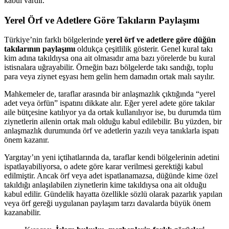
kabul vardır.
Yerel Örf ve Adetlere Göre Takıların Paylaşımı
Türkiye’nin farklı bölgelerinde
yerel örf ve adetlere göre düğün
takılarının paylaşımı
oldukça çeşitlilik gösterir. Genel kural takı
kim adına takıldıysa ona ait olmasıdır ama bazı yörelerde bu kural
istisnalara uğrayabilir. Örneğin bazı bölgelerde takı sandığı, toplu
para veya ziynet eşyası hem gelin hem damadın ortak malı sayılır.
Mahkemeler de, taraflar arasında bir anlaşmazlık çıktığında “yerel
adet veya örfün” ispatını dikkate alır. Eğer yerel adete göre takılar
aile bütçesine katılıyor ya da ortak kullanılıyor ise, bu durumda tüm
ziynetlerin ailenin ortak malı olduğu kabul edilebilir. Bu yüzden, bir
anlaşmazlık durumunda örf ve adetlerin yazılı veya tanıklarla ispatı
önem kazanır.
Yargıtay’ın yeni içtihatlarında da, taraflar kendi bölgelerinin adetini
ispatlayabiliyorsa, o adete göre karar verilmesi gerektiği kabul
edilmiştir. Ancak örf veya adet ispatlanamazsa, düğünde kime özel
takıldığı anlaşılabilen ziynetlerin kime takıldıysa ona ait olduğu
kabul edilir. Gündelik hayatta özellikle sözlü olarak pazarlık yapılan
veya örf gereği uygulanan paylaşım tarzı davalarda büyük önem
kazanabilir.