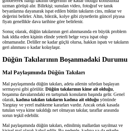
göndererek hangi takının değerinin ne kadar olduğu konusunda
uzman görüşü alır. Bilirkişi; sunulan video, fotoğraf ve tanık
beyanlarına dayanarak ispat edilen bütün takıların cins, miktar ve
değerini belirler. Altın, bilezik, kolye gibi ziynetlerin güncel piyasa
fiyatı genellikle dava tarihine göre belirlenir.
Sonuç olarak, düğün takılarının geri alınmasında en büyük problem
hak iddia eden kişinin elinde yeterli belge veya ispat olup
olmamasıdır. Deliller ne kadar güçlü olursa, hakkın ispatı ve takıların
geri alınması o kadar kolaylaşır.
Düğün Takılarının Boşanmadaki Durumu
Mal Paylaşımında Düğün Takıları
Mal paylaşımında düğün takıları, adeta ailenin sıfırdan başlayan
sermayesi gibi görülür.
Düğün takılarının kime ait olduğu
,
boşanma davalarındaki en tartışmalı konuların başında gelir. Genel
olarak,
kadına takılan takıların kadına ait olduğu
yönünde
Yargıtay ve yerel mahkeme kararları vardır. Ancak ortak kasada
tutulan veya kime takıldığı net olmayan takılar, taraflar arasında
sorun teşkil edebilir.
Mal paylaşımında düğün takıları, edinilmiş mallardan sayılmaz ve
kişisel mal olarak kabul edilir. Bu nedenle, kadına ya da erkeğe