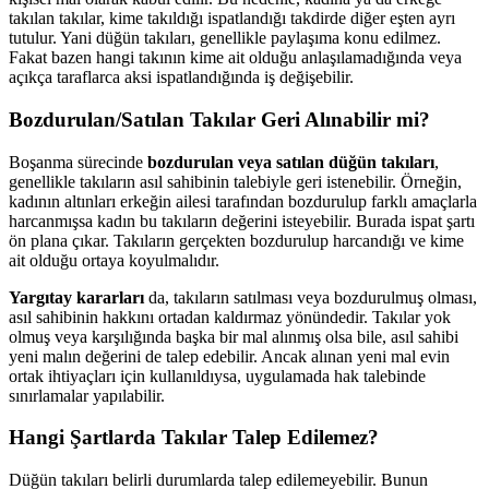
takılan takılar, kime takıldığı ispatlandığı takdirde diğer eşten ayrı
tutulur. Yani düğün takıları, genellikle paylaşıma konu edilmez.
Fakat bazen hangi takının kime ait olduğu anlaşılamadığında veya
açıkça taraflarca aksi ispatlandığında iş değişebilir.
Bozdurulan/Satılan Takılar Geri Alınabilir mi?
Boşanma sürecinde
bozdurulan veya satılan düğün takıları
,
genellikle takıların asıl sahibinin talebiyle geri istenebilir. Örneğin,
kadının altınları erkeğin ailesi tarafından bozdurulup farklı amaçlarla
harcanmışsa kadın bu takıların değerini isteyebilir. Burada ispat şartı
ön plana çıkar. Takıların gerçekten bozdurulup harcandığı ve kime
ait olduğu ortaya koyulmalıdır.
Yargıtay kararları
da, takıların satılması veya bozdurulmuş olması,
asıl sahibinin hakkını ortadan kaldırmaz yönündedir. Takılar yok
olmuş veya karşılığında başka bir mal alınmış olsa bile, asıl sahibi
yeni malın değerini de talep edebilir. Ancak alınan yeni mal evin
ortak ihtiyaçları için kullanıldıysa, uygulamada hak talebinde
sınırlamalar yapılabilir.
Hangi Şartlarda Takılar Talep Edilemez?
Düğün takıları belirli durumlarda talep edilemeyebilir. Bunun