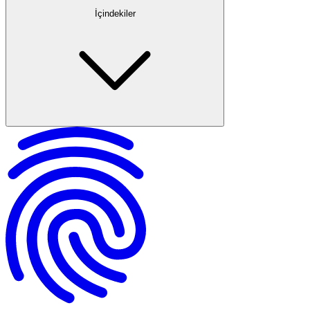
İçindekiler
Ziynet Eşyası Nedir?
Hangi Takılar Düğün Takısı Sayılır?
Düğün Takıları ile İlgili Temel Hukuki Kavramlar
Türk Medeni Kanunu Kapsamında Takıların Sahipliği
Yargıtay Kararları ve İçtihatlar
Kadına Takılan Takılar Kimin?
Erkeğe Takılan Takılar Kimin?
Takı Sandığına Konulan (Ortak) Takılar
Düğün Takılarıyla İlgili Hukuki İşlemler
Düğün Takılarının Boşanmadaki Durumu
Anlaşmazlık Durumlarında Düğün Takıları
Özet ve Değerlendirme