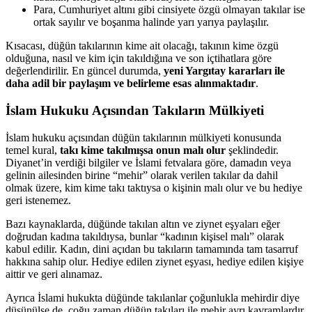
Para, Cumhuriyet altını gibi cinsiyete özgü olmayan takılar ise
ortak sayılır ve boşanma halinde yarı yarıya paylaşılır.
Kısacası, düğün takılarının kime ait olacağı, takının kime özgü
olduğuna, nasıl ve kim için takıldığına ve son içtihatlara göre
değerlendirilir. En güncel durumda,
yeni Yargıtay kararları ile
daha adil bir paylaşım ve belirleme esas alınmaktadır
.
İslam Hukuku Açısından Takıların Mülkiyeti
İslam hukuku açısından düğün takılarının mülkiyeti konusunda
temel kural,
takı kime takılmışsa onun malı olur
şeklindedir.
Diyanet’in verdiği bilgiler ve İslami fetvalara göre, damadın veya
gelinin ailesinden birine “mehir” olarak verilen takılar da dahil
olmak üzere, kim kime takı taktıysa o kişinin malı olur ve bu hediye
geri istenemez.
Bazı kaynaklarda, düğünde takılan altın ve ziynet eşyaları eğer
doğrudan kadına takıldıysa, bunlar “kadının kişisel malı” olarak
kabul edilir. Kadın, dini açıdan bu takıların tamamında tam tasarruf
hakkına sahip olur. Hediye edilen ziynet eşyası, hediye edilen kişiye
aittir ve geri alınamaz.
Ayrıca İslami hukukta düğünde takılanlar çoğunlukla mehirdir diye
düşünülse de, çoğu zaman düğün takıları ile mehir ayrı kavramlardır