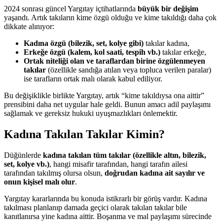
2024 sonrası güncel Yargıtay içtihatlarında
büyük bir değişim
yaşandı. Artık takıların kime özgü olduğu ve kime takıldığı daha çok
dikkate alınıyor:
Kadına özgü (bilezik, set, kolye gibi)
takılar kadına,
Erkeğe özgü (kalem, kol saati, tespih vb.)
takılar erkeğe,
Ortak niteliği olan ve taraflardan birine özgülenmeyen
takılar
(özellikle sandığa atılan veya topluca verilen paralar)
ise tarafların ortak malı olarak kabul ediliyor.
Bu değişiklikle birlikte Yargıtay, artık “kime takıldıysa ona aittir”
prensibini daha net uygular hale geldi. Bunun amacı adil paylaşımı
sağlamak ve gereksiz hukuki uyuşmazlıkları önlemektir.
Kadına Takılan Takılar Kimin?
Düğünlerde
kadına takılan tüm takılar (özellikle altın, bilezik,
set, kolye vb.)
, hangi misafir tarafından, hangi tarafın ailesi
tarafından takılmış olursa olsun,
doğrudan kadına ait sayılır ve
onun kişisel malı olur
.
Yargıtay kararlarında bu konuda istikrarlı bir görüş vardır. Kadına
takılması planlanıp damada geçici olarak takılan takılar bile
kanıtlanırsa yine kadına aittir. Boşanma ve mal paylaşımı sürecinde