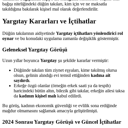
bağışı niteliğindeki düğün takıları, kim için ve ne maksatla
takıldığına bakılarak kişisel mal olarak değerlendirilir.
Yargıtay Kararları ve İçtihatlar
Düğün takılarının aidiyetinde
Yargıtay içtihatları yönlendirici rol
oynar
ve bu konudaki uygulama zamanla değişiklik göstermiştir.
Geleneksel Yargıtay Görüşü
Uzun yıllar boyunca
Yargıtay
şu şekilde kararlar vermiştir:
Düğünde takılan tüm ziynet eşyaları, kime takılmış olursa
olsun, gelinin alındığı evi temsil ettiğinden
kadına ait
sayılırdı
.
Erkeğe özgü olanlar (örneğin erkek saati ya da tespih)
haricindeki bütün altın, bilezik gibi takılar, erkeğin ailesi taksa
da
kadının kişisel malı
kabul edilirdi.
Bu görüş, kadının ekonomik güvenliği ve evlilik sona erdiğinde
mağdur olmamasını sağlamak amacıyla geliştirilmişti.
2024 Sonrası Yargıtay Görüşü ve Güncel İçtihatlar