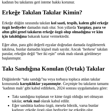
kadının bu takılarını geri isteme hakkı korunur.
Erkeğe Takılan Takılar Kimin?
Erkeğe düğün sırasında takılan
kol saati, tespih, kalem gibi erkeğe
özgü hediyeler
damadın malı olur. Son yıllarda
Yargıtay, para ve
altın gibi genel takıların erkeğe özgü olup olmadığına ve kim
için takıldığına
bakarak karar vermektedir.
Eğer altın, para gibi değerli eşyalar doğrudan damada özgülenerek
takılırsa, bunlar damadın kişisel malı sayılır. Ancak ‘herkese’ takılan
paralar, erkeğin değil “her iki eşin” ortak malı olarak görülmeye
başlanmıştır.
Takı Sandığına Konulan (Ortak) Takılar
Düğünlerde “takı sandığı”na veya torbaya topluca atılan takılar
konusunda
karışıklıklar yaşanmıştır
. Geçmişte bu takıların tamamı
‘kadının malı’ gibi kabul edilirken, 2024 sonrası uygulamalara göre:
Takı sandığına toplanan ve kime özgü olduğu net olmayan
takılar,
ortak mal
olarak kabul edilir.
Eğer sandıkta kadına özgü, mesela bilezik, varsa bunlar
kadının; erkeğe özgü olan hediyeler ise erkeğin olur.