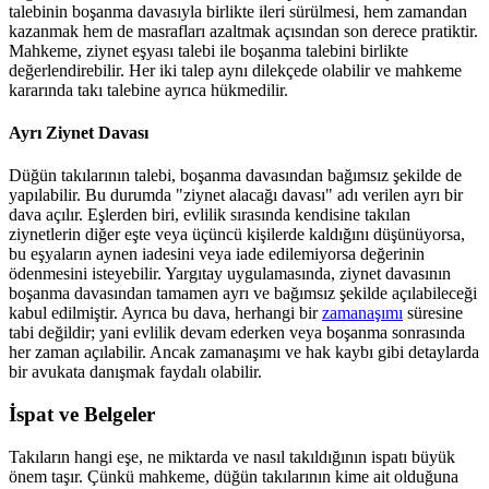
talebinin boşanma davasıyla birlikte ileri sürülmesi, hem zamandan
kazanmak hem de masrafları azaltmak açısından son derece pratiktir.
Mahkeme, ziynet eşyası talebi ile boşanma talebini birlikte
değerlendirebilir. Her iki talep aynı dilekçede olabilir ve mahkeme
kararında takı talebine ayrıca hükmedilir.
Ayrı Ziynet Davası
Düğün takılarının talebi, boşanma davasından bağımsız şekilde de
yapılabilir. Bu durumda "ziynet alacağı davası" adı verilen ayrı bir
dava açılır. Eşlerden biri, evlilik sırasında kendisine takılan
ziynetlerin diğer eşte veya üçüncü kişilerde kaldığını düşünüyorsa,
bu eşyaların aynen iadesini veya iade edilemiyorsa değerinin
ödenmesini isteyebilir. Yargıtay uygulamasında, ziynet davasının
boşanma davasından tamamen ayrı ve bağımsız şekilde açılabileceği
kabul edilmiştir. Ayrıca bu dava, herhangi bir
zamanaşımı
süresine
tabi değildir; yani evlilik devam ederken veya boşanma sonrasında
her zaman açılabilir. Ancak zamanaşımı ve hak kaybı gibi detaylarda
bir avukata danışmak faydalı olabilir.
İspat ve Belgeler
Takıların hangi eşe, ne miktarda ve nasıl takıldığının ispatı büyük
önem taşır. Çünkü mahkeme, düğün takılarının kime ait olduğuna