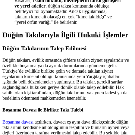
Kısacası,
İslam hukuku, mezheplerin farklı görüşleri
ve yerel adetler
, düğün takısı konusunda oldukça
belirleyici rol oynamaktadır. Ancak uygulamada,
takıların kime ait olacağı en çok “kime takıldığı” ve
“yerel örfün varlığı” ile belirlenir.
Düğün Takılarıyla İlgili Hukuki İşlemler
Düğün Takılarının Talep Edilmesi
Düğün takıları, evlilik sırasında çiftlere takılan ziynet eşyalarıdır ve
özellikle boşanma ya da ayrılık durumlarında gündeme gelir.
Türkiye’de evlilikle birlikte gelin ve damada takılan ziynet
eşyalarının kime ait olduğu konusunda yeni Yargıtay içtihatları
ışığında belli düzenlemeler yapılmıştır. Bu takılar, gerekli şartlar
sağlandığında hukuken geriye dönük olarak talep edilebilir. Hak
sahibi olan kişi tarafından, düğün takılarının ya aynen iadesi ya da
bedelinin ödenmesi mahkemeden istenebilir.
Boşanma Davası ile Birlikte Takı Talebi
Boşanma davası
açılırken, davacı eş aynı dava dilekçesinde düğün
takılarının kendisine ait olduğunun tespitini ve bunların aynen veya
değeri üzerinden tarafına verilmesini talep edebilir. Bu şekilde takı