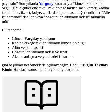
paylaşılır? Son yıllarda
Yargıtay
kararlarıyla “kime takıldı, kime
özgü” gibi ölçütler öne çıktı. Peki erkeğe takılan saat, kemer; kadına
takılan bilezik, set, kolye; zarflardaki para nasıl değerlendirilir? “Aile
içi harcandı” denilen veya “bozdurulan altınların iadesi” mümkün
mü?
Bu rehberde:
Güncel
Yargıtay
yaklaşımı
Kadına/erkeğe takılan takıların kime ait olduğu
Altın ve para tasnifi
Bozdurulan takıların iadesi ve ispat
Aksine anlaşma ve yerel adet istisnaları
gibi başlıkları net örneklerle açıklayacağız. Hadi, “
Düğün Takıları
Kimin Hakkı
?” sorusunu tüm yönleriyle açalım.