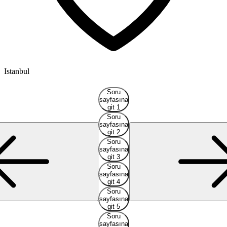
Istanbul
I
Soru
sayfasına
git 1
Soru
sayfasına
git 2
Soru
sayfasına
git 3
Soru
sayfasına
git 4
Soru
sayfasına
git 5
Soru
sayfasına