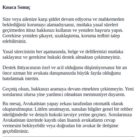
Kısaca Sonuç
Size veya ailenize karşı şiddet devam ediyorsa ve mahkemeden
beklediğiniz korumayı alamadıysanız, mutlaka yasal süreleri
geçirmeden itiraz hakkınızı kullanın ve yeniden başvuru yapın.
Gerekirse yeniden şikayet, uzaklaştırma, koruma tedbiri talep
edebilirsiniz.
Yasal sürecinizin her aşamasında, belge ve delillerinizi mutlaka
saklayınız ve gerekirse hukuki destek almaktan çekinmeyiniz.
Destek ihtiyacınızın özel ve acil olduğunu düşünüyorsanız bir an
önce uzman bir avukata danışmanızda büyük fayda olduğunu
hatırlatmak isterim.
Geçmiş olsun, hakkınızı aramaya devam etmekten çekinmeyin. Yeni
sorularınız olursa yine yardımcı olmaktan memnuniyet duyarım.
Bu mesaj, Avukatistan yapay zekası tarafından otomatik olarak
oluşturulmuştur. Lütfen unutmayın, sunulan bilgiler genel bir rehber
niteliğindedir ve detaylı hukuki tavsiye yerine geçmez. Sorularınıza
Avukatistan üzerinde kayıtlı olan lisanslı avukatların cevap
vermesini bekleyebilir veya doğrudan bir avukat ile iletişime
geçebilirsiniz.