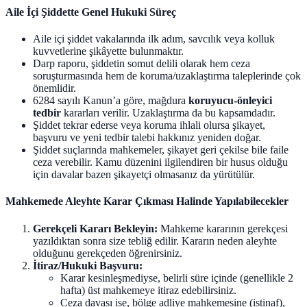
Aile İçi Şiddette Genel Hukuki Süreç
Aile içi şiddet vakalarında ilk adım, savcılık veya kolluk
kuvvetlerine şikâyette bulunmaktır.
Darp raporu, şiddetin somut delili olarak hem ceza
soruşturmasında hem de koruma/uzaklaştırma taleplerinde çok
önemlidir.
6284 sayılı Kanun’a göre, mağdura
koruyucu-önleyici
tedbir
kararları verilir. Uzaklaştırma da bu kapsamdadır.
Şiddet tekrar ederse veya koruma ihlali olursa şikayet,
başvuru ve yeni tedbir talebi hakkınız yeniden doğar.
Şiddet suçlarında mahkemeler, şikayet geri çekilse bile faile
ceza verebilir. Kamu düzenini ilgilendiren bir husus olduğu
için davalar bazen şikayetçi olmasanız da yürütülür.
Mahkemede Aleyhte Karar Çıkması Halinde Yapılabilecekler
Gerekçeli Kararı Bekleyin:
Mahkeme kararının gerekçesi
yazıldıktan sonra size tebliğ edilir. Kararın neden aleyhte
olduğunu gerekçeden öğrenirsiniz.
İtiraz/Hukuki Başvuru:
Karar kesinleşmediyse, belirli süre içinde (genellikle 2
hafta) üst mahkemeye itiraz edebilirsiniz.
Ceza davası ise, bölge adliye mahkemesine (istinaf),