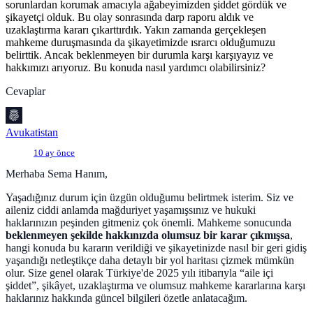
sorunlardan korumak amacıyla ağabeyimizden şiddet gördük ve
şikayetçi olduk. Bu olay sonrasında darp raporu aldık ve
uzaklaştırma kararı çıkarttırdık. Yakın zamanda gerçekleşen
mahkeme duruşmasında da şikayetimizde ısrarcı olduğumuzu
belirttik. Ancak beklenmeyen bir durumla karşı karşıyayız ve
hakkımızı arıyoruz. Bu konuda nasıl yardımcı olabilirsiniz?
Cevaplar
Avukatistan
10 ay önce
Merhaba Sema Hanım,
Yaşadığınız durum için üzgün olduğumu belirtmek isterim. Siz ve
aileniz ciddi anlamda mağduriyet yaşamışsınız ve hukuki
haklarınızın peşinden gitmeniz çok önemli. Mahkeme sonucunda
beklenmeyen şekilde hakkınızda olumsuz bir karar çıkmışsa
,
hangi konuda bu kararın verildiği ve şikayetinizde nasıl bir geri gidiş
yaşandığı netleştikçe daha detaylı bir yol haritası çizmek mümkün
olur. Size genel olarak Türkiye'de 2025 yılı itibarıyla “aile içi
şiddet”, şikâyet, uzaklaştırma ve olumsuz mahkeme kararlarına karşı
haklarınız hakkında güncel bilgileri özetle anlatacağım.