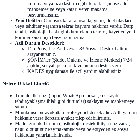
koruma veya uzaklaştırma gibi kararlar için ise aile
mahkemesine veya kararı veren makama
başvurmalısınız.
Yeni Deliller:
Olumsuz karar alınsa da, yeni şiddet olayları
veya tehditler yaşanırsa tekrar başvuru hakkınız vardır. Darp,
tehdit, psikolojik baskı gibi durumlarda tekrar şikayet ve yeni
koruma kararı için başvurabilirsiniz.
Acil Durum Destekleri:
155 Polis, 112 Acil veya 183 Sosyal Destek hattını
arayabilirsiniz.
ŞÖNİM’ler (Şiddet Önleme ve İzleme Merkezi) 7/24
açıktır; sosyal, psikolojik ve hukuki destek verir.
KADES uygulaması ile acil yardım alabilirsiniz.
Nelere Dikkat Etmeli?
Tüm delillerinizi (rapor, WhatsApp mesajı, ses kaydı,
tehdit/yaklaşma ihlali gibi durumlar) saklayın ve mahkemeye
sunun.
Mümkünse bir avukattan profesyonel destek alın. Adli yardım
hakkınız varsa ücretsiz avukat talep edebilirsiniz.
Maddi zorluk, barınma, psikolojik destek ihtiyacınız varsa,
bağlı olduğunuz kaymakamlık veya belediyeden ek sosyal
haklardan yararlanabilirsiniz.