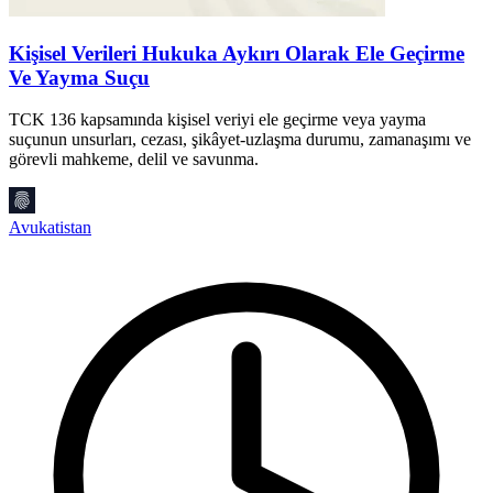
Kişisel Verileri Hukuka Aykırı Olarak Ele Geçirme
Ve Yayma Suçu
TCK 136 kapsamında kişisel veriyi ele geçirme veya yayma
B
suçunun unsurları, cezası, şikâyet-uzlaşma durumu, zamanaşımı ve
u
görevli mahkeme, delil ve savunma.
s
Avukatistan
A