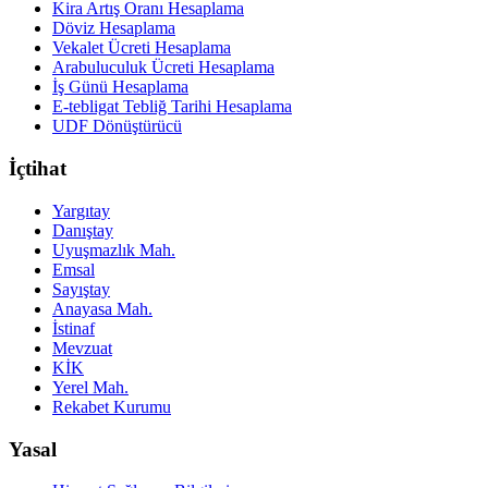
Kira Artış Oranı Hesaplama
Döviz Hesaplama
Vekalet Ücreti Hesaplama
Arabuluculuk Ücreti Hesaplama
İş Günü Hesaplama
E-tebligat Tebliğ Tarihi Hesaplama
UDF Dönüştürücü
İçtihat
Yargıtay
Danıştay
Uyuşmazlık Mah.
Emsal
Sayıştay
Anayasa Mah.
İstinaf
Mevzuat
KİK
Yerel Mah.
Rekabet Kurumu
Yasal