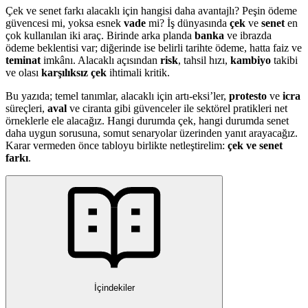
Çek ve senet farkı alacaklı için hangisi daha avantajlı? Peşin ödeme
güvencesi mi, yoksa esnek
vade
mi? İş dünyasında
çek
ve
senet
en
çok kullanılan iki araç. Birinde arka planda
banka
ve ibrazda
ödeme beklentisi var; diğerinde ise belirli tarihte ödeme, hatta faiz ve
teminat
imkânı. Alacaklı açısından
risk
, tahsil hızı,
kambiyo
takibi
ve olası
karşılıksız çek
ihtimali kritik.
Bu yazıda; temel tanımlar, alacaklı için artı-eksi’ler,
protesto
ve
icra
süreçleri,
aval
ve ciranta gibi güvenceler ile sektörel pratikleri net
örneklerle ele alacağız. Hangi durumda çek, hangi durumda senet
daha uygun sorusuna, somut senaryolar üzerinden yanıt arayacağız.
Karar vermeden önce tabloyu birlikte netleştirelim:
çek ve senet
farkı
.
İçindekiler