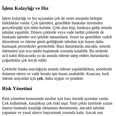
İşlem Kolaylığı ve Hız
İşlem kolaylığı ve hız açısından çek ile senet arasında belirgin
farklılıklar vardır. Çek işlemleri, genellikle bankalar üzerinden
gerçekleştiği için daha hızlıdır. Çeki alan kişi, bankaya gidip anında
tahsilat yapabilir. Dönen çeklerde veya vade tarihli çeklerde de
bankada işlemler seri şekilde tamamlanır. Senet ise genellikle vadeli
düzenlenir ve ödeme günü geldiğinde tahsilatı için bazen daha
karmaşık prosedürler gerekebilir. Bazı durumlarda alacaklı, senetin
ödenmesi için icra takibi başlatmak zorunda kalabilir. Bu nedenle
acil nakit ihtiyacında ya da anında ödeme talep edilen durumlarda
çoğunlukla çek tercih edilir.
Çeklerde banka aracılığıyla anında ödeme yapılabilirken, senetlerde
dolanım süresi ve vade hesabı işin hızını azaltabilir. Kısacası, hızlı
ödeme arayanlar için
çek
, daha uygun ve pratiktir.
Risk Yönetimi
Risk yönetimi konusunda taraflar için bazı önemli ayrımlar vardır.
Çek kullanmak, karşılıksız çek riski taşır. Yani çekin üzerinde yazan
tutarın bankada karşılığı olmaması durumunda, alacaklı tahsilat
yapamaz ve yasal sürece başvurmak zorunda kalır. Ancak son