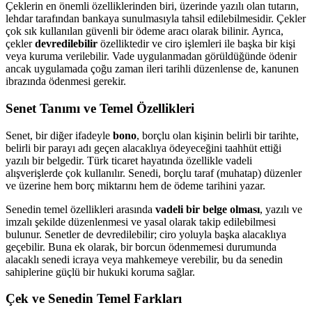
Çeklerin en önemli özelliklerinden biri, üzerinde yazılı olan tutarın,
lehdar tarafından bankaya sunulmasıyla tahsil edilebilmesidir. Çekler
çok sık kullanılan güvenli bir ödeme aracı olarak bilinir. Ayrıca,
çekler
devredilebilir
özelliktedir ve ciro işlemleri ile başka bir kişi
veya kuruma verilebilir. Vade uygulanmadan görüldüğünde ödenir
ancak uygulamada çoğu zaman ileri tarihli düzenlense de, kanunen
ibrazında ödenmesi gerekir.
Senet Tanımı ve Temel Özellikleri
Senet, bir diğer ifadeyle
bono
, borçlu olan kişinin belirli bir tarihte,
belirli bir parayı adı geçen alacaklıya ödeyeceğini taahhüt ettiği
yazılı bir belgedir. Türk ticaret hayatında özellikle vadeli
alışverişlerde çok kullanılır. Senedi, borçlu taraf (muhatap) düzenler
ve üzerine hem borç miktarını hem de ödeme tarihini yazar.
Senedin temel özellikleri arasında
vadeli bir belge olması
, yazılı ve
imzalı şekilde düzenlenmesi ve yasal olarak takip edilebilmesi
bulunur. Senetler de devredilebilir; ciro yoluyla başka alacaklıya
geçebilir. Buna ek olarak, bir borcun ödenmemesi durumunda
alacaklı senedi icraya veya mahkemeye verebilir, bu da senedin
sahiplerine güçlü bir hukuki koruma sağlar.
Çek ve Senedin Temel Farkları