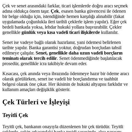
Çek ve senet arasındaki farklar, ticari işlemlerde doğru aracı seçmek
adına oldukça önem taşır.
Çek
, esasen banka güvencesi ile ödenen
bir belge olduğu için, istendiğinde hemen karşılığı alınabilir (fakat
uygulamada çoğunlukla ileri tarihli çeklerle işlem yapılır). Eğer çek
bedeli bankada yoksa, lehdar hukuki yollara başvurabilir. Çekler
genellikle
günlük veya kısa vadeli ticari ilişkilerde
kullanılır.
Senet ise vadeye bağlı olarak hazırlanır, yani ödemesi belirlenen
tarihte yapılır. Banka garantisi yoktur, doğrudan borçludan tahsil
edilmeye çalışılır.
Senet, genellikle daha uzun vadeli borçların
teminatı olarak tercih edilir
. Senet ödenmediğinde başlatılacak
prosedür, genellikle icra takibiyle devam eder.
Kısacası, çek anında veya ibrazında ödenmeye hazır bir ödeme aracı
olarak görülürken, senet ise vadeli bir borçlandırma ve taahhüt
belgesi olarak öne çıkar. Her ikisinin de hukuki altyapısı farklıdır ve
kullanım amaçları değişiklik gösterir.
Çek Türleri ve İşleyişi
Teyitli Çek
Teyitli çek, bankanın onayıyla düzenlenen bir çek türüdür. Teyitli
çeklerde, çekin arkasındaki banka teyidi sayesinde, alıcı parasını