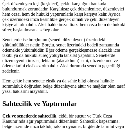
Çek düzenleyen kişi (keşideci), çekin karşılığını bankada
bulundurmak zorundadır. Karşılıksız çek düzenlenirse, düzenleyici
hem cezai hem de hukuki yaptırımlarla karşı karşıya kalır. Ayrıca,
çek üzerindeki imza kesinlikle gerçek olmalı ve çeki düzenleyen
kişiye ait olmalıdır. Aksi halde imza itirazı hem ceza hem de hukuki
süreç başlatılmasına sebep olur.
Senetlerde ise borçlunun (senedi düzenleyen) üzerindeki
yükümlülükler nettir. Borçlu, senet üzerindeki bedeli zamanında
ödemekle yükümlüdür. Eğer ödeme gerçekleşmezse alacaklı icra
takibi ya da hukuki süreç yoluyla tahsilat yapabilir. Senetlerde
düzenleyenin imzası, lehtarın (alacaklının) ismi, düzenlenme ve
ödeme tarihi eksiksiz olmalıdır. Aksi durumda senedin geçerliliği
zedelenir.
Hem çekte hem senette eksik ya da sahte bilgi olması halinde
sorumluluk doğrudan belge düzenleyene aittir ve mağdur olan taraf
yasal haklarını arayabilir.
Sahtecilik ve Yaptırımlar
Çek ve senetlerde sahtecilik
, ciddi bir suçtur ve Türk Ceza
Kanunu’nda ağır yaptırımlarla düzenlenir. Sahtecilik kapsamına;
belge üzerinde imza taklidi, rakam oynama, bilgilerde tahrifat veya