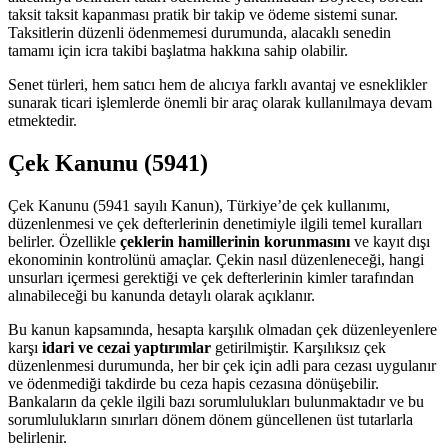
taksit taksit kapanması pratik bir takip ve ödeme sistemi sunar.
Taksitlerin düzenli ödenmemesi durumunda, alacaklı senedin
tamamı için icra takibi başlatma hakkına sahip olabilir.
Senet türleri, hem satıcı hem de alıcıya farklı avantaj ve esneklikler
sunarak ticari işlemlerde önemli bir araç olarak kullanılmaya devam
etmektedir.
Çek Kanunu (5941)
Çek Kanunu (5941 sayılı Kanun), Türkiye’de çek kullanımı,
düzenlenmesi ve çek defterlerinin denetimiyle ilgili temel kuralları
belirler. Özellikle
çeklerin hamillerinin korunmasını
ve kayıt dışı
ekonominin kontrolünü amaçlar. Çekin nasıl düzenleneceği, hangi
unsurları içermesi gerektiği ve çek defterlerinin kimler tarafından
alınabileceği bu kanunda detaylı olarak açıklanır.
Bu kanun kapsamında, hesapta karşılık olmadan çek düzenleyenlere
karşı
idari ve cezai yaptırımlar
getirilmiştir. Karşılıksız çek
düzenlenmesi durumunda, her bir çek için adli para cezası uygulanır
ve ödenmediği takdirde bu ceza hapis cezasına dönüşebilir.
Bankaların da çekle ilgili bazı sorumlulukları bulunmaktadır ve bu
sorumlulukların sınırları dönem dönem güncellenen üst tutarlarla
belirlenir.