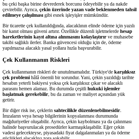
bu çeki başka birine devrederek borcunu ödeyebilir ya da nakde
çevirebilir. Ayrıca,
çekin üzerinde yazan vade beklenmeden tahsil
edilmeye çalışılması
gibi esnek işleyişler mümkündür.
Bir ticarette çek kullanıldığında, alacaklının elinde ödeme için yazılı
bir kanıt olması güveni artırır. Özellikle düzenli işletmelerde
hesap
hareketlerinin kayıt altına alınmasını kolaylaştırır
ve muhasebe
takibi sağlıklı ilerler. Banka güvencesi olduğu için de, ödeme
yapılmazsa alacaklı yasal yollara hızla başvurabilir.
Çek Kullanmanın Riskleri
Çek kullanmanın riskleri de unutulmamalıdır. Türkiye'de
karşılıksız
çek problemi
hâlâ önemli bir sorundur. Yani, çekin yazıldığı tarihte
hesabın yeterli bakiyesi yoksa çek karşılıksız çıkar ve alacaklı
parasını hemen alamaz. Bu durumda çeşitli
hukuki işlemler
başlatmak gerekebilir
, bu da zaman ve maliyet açısından yük
getirir.
Bir diğer risk ise, çeklerin
sahtecilikle düzenlenebilmesidir
.
İmzaların veya hesap bilgilerinin kopyalanması durumunda
mağduriyetler oluşabilir. Ayrıca, çekin kaybolması ya da çalınması
halinde başvurulacak prosedürler karmaşıklaşabilir. Eğer çekin
vadesi gelecekteyse, piyasadaki fiyat dalgalanmaları ya da ödeme
güçlükleri alacaklıyı zora sokabilir.