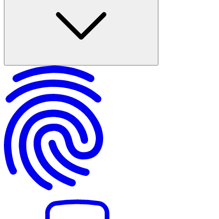
Çek ve Senet Nedir?
Çek Türleri ve İşleyişi
Senet Türleri ve İşleyişi
Çek Kanunu (5941)
Türk Ticaret Kanunu ve Senetler
Hukuki Sorumluluklar
Sahtecilik ve Yaptırımlar
Alacaklı Açısından Avantajlar ve Dezavantajlar
Tahsilat ve Ödeme Süreçleri
Uygulama ve Yönetim Önerileri
Karşılaştırmalı Analiz: Hangi Durumda Hangisi Tercih Edilmeli?