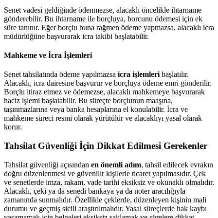
Senet vadesi geldiğinde ödenmezse, alacaklı öncelikle ihtarname
gönderebilir. Bu ihtarname ile borçluya, borcunu ödemesi için ek
süre tanınır. Eğer borçlu buna rağmen ödeme yapmazsa, alacaklı icra
müdürlüğüne başvurarak icra takibi başlatabilir.
Mahkeme ve İcra İşlemleri
Senet tahsilatında ödeme yapılmazsa
icra işlemleri
başlatılır.
Alacaklı, icra dairesine başvurur ve borçluya ödeme emri gönderilir.
Borçlu itiraz etmez ve ödemezse, alacaklı mahkemeye başvurarak
haciz işlemi başlatabilir. Bu süreçte borçlunun maaşına,
taşınmazlarına veya banka hesaplarına el konulabilir. İcra ve
mahkeme süreci resmi olarak yürütülür ve alacaklıyı yasal olarak
korur.
Tahsilat Güvenliği İçin Dikkat Edilmesi Gerekenler
Tahsilat güvenliği açısından
en önemli adım
, tahsil edilecek evrakın
doğru düzenlenmesi ve güvenilir kişilerle ticaret yapılmasıdır. Çek
ve senetlerde imza, rakam, vade tarihi eksiksiz ve okunaklı olmalıdır.
Alacaklı, çeki ya da senedi bankaya ya da noter aracılığıyla
zamanında sunmalıdır. Özellikle çeklerde, düzenleyen kişinin mali
durumu ve geçmiş sicili araştırılmalıdır. Yasal süreçlerde hak kaybı
yaşamamak için belgeleri eksiksiz saklamak ve sürelere dikkat