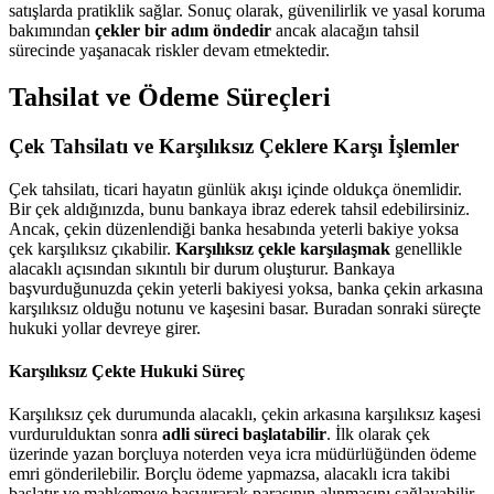
satışlarda pratiklik sağlar. Sonuç olarak, güvenilirlik ve yasal koruma
bakımından
çekler bir adım öndedir
ancak alacağın tahsil
sürecinde yaşanacak riskler devam etmektedir.
Tahsilat ve Ödeme Süreçleri
Çek Tahsilatı ve Karşılıksız Çeklere Karşı İşlemler
Çek tahsilatı, ticari hayatın günlük akışı içinde oldukça önemlidir.
Bir çek aldığınızda, bunu bankaya ibraz ederek tahsil edebilirsiniz.
Ancak, çekin düzenlendiği banka hesabında yeterli bakiye yoksa
çek karşılıksız çıkabilir.
Karşılıksız çekle karşılaşmak
genellikle
alacaklı açısından sıkıntılı bir durum oluşturur. Bankaya
başvurduğunuzda çekin yeterli bakiyesi yoksa, banka çekin arkasına
karşılıksız olduğu notunu ve kaşesini basar. Buradan sonraki süreçte
hukuki yollar devreye girer.
Karşılıksız Çekte Hukuki Süreç
Karşılıksız çek durumunda alacaklı, çekin arkasına karşılıksız kaşesi
vurdurulduktan sonra
adli süreci başlatabilir
. İlk olarak çek
üzerinde yazan borçluya noterden veya icra müdürlüğünden ödeme
emri gönderilebilir. Borçlu ödeme yapmazsa, alacaklı icra takibi
başlatır ve mahkemeye başvurarak parasının alınmasını sağlayabilir.