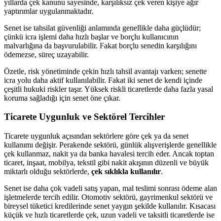
yıllarda çek kanunu sayesinde, karşılıksız çek veren kişiye ağır
yaptırımlar uygulanmaktadır.
Senet ise tahsilat güvenliği anlamında genellikle daha güçlüdür;
çünkü icra işlemi daha hızlı başlar ve borçlu kullanıcının
malvarlığına da başvurulabilir. Fakat borçlu senedin karşılığını
ödemezse, süreç uzayabilir.
Özetle, risk yönetiminde çekin hızlı tahsil avantajı varken; senette
icra yolu daha aktif kullanılabilir. Fakat iki senet de kendi içinde
çeşitli hukuki riskler taşır. Yüksek riskli ticaretlerde daha fazla yasal
koruma sağladığı için senet öne çıkar.
Ticarete Uygunluk ve Sektörel Tercihler
Ticarete uygunluk açısından sektörlere göre çek ya da senet
kullanımı değişir. Perakende sektörü, günlük alışverişlerde genellikle
çek kullanmaz, nakit ya da banka havalesi tercih eder. Ancak toptan
ticaret, inşaat, mobilya, tekstil gibi nakit akışının düzenli ve büyük
miktarlı olduğu sektörlerde,
çek sıklıkla kullanılır
.
Senet ise daha çok vadeli satış yapan, mal teslimi sonrası ödeme alan
işletmelerde tercih edilir. Otomotiv sektörü, gayrimenkul sektörü ve
bireysel tüketici kredilerinde senet yaygın şekilde kullanılır. Kısacası
küçük ve hızlı ticaretlerde çek, uzun vadeli ve taksitli ticaretlerde ise