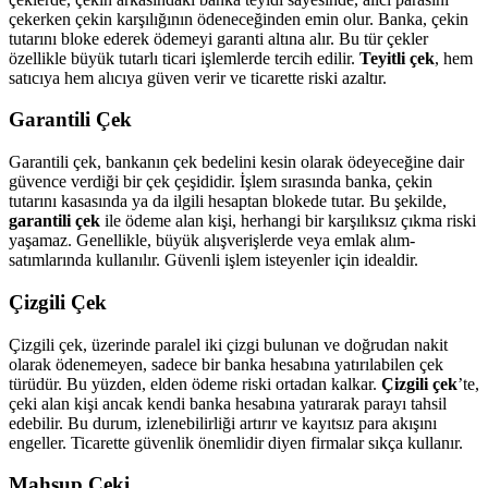
çekerken çekin karşılığının ödeneceğinden emin olur. Banka, çekin
tutarını bloke ederek ödemeyi garanti altına alır. Bu tür çekler
özellikle büyük tutarlı ticari işlemlerde tercih edilir.
Teyitli çek
, hem
satıcıya hem alıcıya güven verir ve ticarette riski azaltır.
Garantili Çek
Garantili çek, bankanın çek bedelini kesin olarak ödeyeceğine dair
güvence verdiği bir çek çeşididir. İşlem sırasında banka, çekin
tutarını kasasında ya da ilgili hesaptan blokede tutar. Bu şekilde,
garantili çek
ile ödeme alan kişi, herhangi bir karşılıksız çıkma riski
yaşamaz. Genellikle, büyük alışverişlerde veya emlak alım-
satımlarında kullanılır. Güvenli işlem isteyenler için idealdir.
Çizgili Çek
Çizgili çek, üzerinde paralel iki çizgi bulunan ve doğrudan nakit
olarak ödenemeyen, sadece bir banka hesabına yatırılabilen çek
türüdür. Bu yüzden, elden ödeme riski ortadan kalkar.
Çizgili çek
’te,
çeki alan kişi ancak kendi banka hesabına yatırarak parayı tahsil
edebilir. Bu durum, izlenebilirliği artırır ve kayıtsız para akışını
engeller. Ticarette güvenlik önemlidir diyen firmalar sıkça kullanır.
Mahsup Çeki