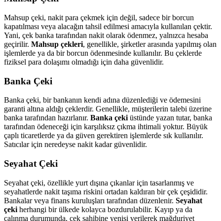
Mahsup çeki, nakit para çekmek için değil, sadece bir borcun
kapatılması veya alacağın tahsil edilmesi amacıyla kullanılan çektir.
Yani, çek banka tarafından nakit olarak ödenmez, yalnızca hesaba
geçirilir.
Mahsup çekleri
, genellikle, şirketler arasında yapılmış olan
işlemlerde ya da bir borcun ödenmesinde kullanılır. Bu çeklerde
fiziksel para dolaşımı olmadığı için daha güvenlidir.
Banka Çeki
Banka çeki, bir bankanın kendi adına düzenlediği ve ödemesini
garanti altına aldığı çeklerdir. Genellikle, müşterilerin talebi üzerine
banka tarafından hazırlanır.
Banka çeki
üstünde yazan tutar, banka
tarafından ödeneceği için karşılıksız çıkma ihtimali yoktur. Büyük
çaplı ticaretlerde ya da güven gerektiren işlemlerde sık kullanılır.
Satıcılar için neredeyse nakit kadar güvenlidir.
Seyahat Çeki
Seyahat çeki, özellikle yurt dışına çıkanlar için tasarlanmış ve
seyahatlerde nakit taşıma riskini ortadan kaldıran bir çek çeşididir.
Bankalar veya finans kuruluşları tarafından düzenlenir.
Seyahat
çeki
herhangi bir ülkede kolayca bozdurulabilir. Kayıp ya da
çalınma durumunda, çek sahibine yenisi verilerek mağduriyet