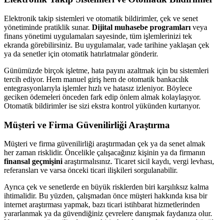
Elektronik takip sistemleri ve otomatik bildirimler, çek ve senet
yönetiminde pratiklik sunar.
Dijital muhasebe programları
veya
finans yönetimi uygulamaları sayesinde, tüm işlemlerinizi tek
ekranda görebilirsiniz. Bu uygulamalar, vade tarihine yaklaşan çek
ya da senetler için otomatik hatırlatmalar gönderir.
Günümüzde birçok işletme, hata payını azaltmak için bu sistemleri
tercih ediyor. Hem manuel giriş hem de otomatik bankacılık
entegrasyonlarıyla işlemler hızlı ve hatasız izleniyor. Böylece
geciken ödemeleri önceden fark edip önlem almak kolaylaşıyor.
Otomatik bildirimler ise sizi ekstra kontrol yükünden kurtarıyor.
Müşteri ve Firma Güvenilirliği Araştırma
Müşteri ve firma güvenilirliği araştırmadan çek ya da senet almak
her zaman risklidir. Öncelikle çalışacağınız kişinin ya da firmanın
finansal geçmişini
araştırmalısınız. Ticaret sicil kaydı, vergi levhası,
referansları ve varsa önceki ticari ilişkileri sorgulanabilir.
Ayrıca çek ve senetlerde en büyük risklerden biri karşılıksız kalma
ihtimalidir. Bu yüzden, çalışmadan önce müşteri hakkında kısa bir
internet araştırması yapmak, bazı ticari istihbarat hizmetlerinden
yararlanmak ya da güvendiğiniz çevrelere danışmak faydanıza olur.