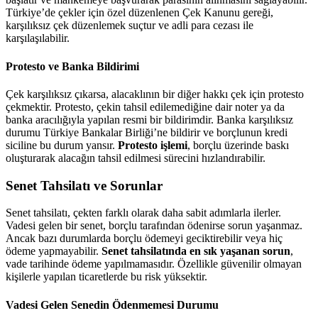
Türkiye’de çekler için özel düzenlenen Çek Kanunu gereği,
karşılıksız çek düzenlemek suçtur ve adli para cezası ile
karşılaşılabilir.
Protesto ve Banka Bildirimi
Çek karşılıksız çıkarsa, alacaklının bir diğer hakkı çek için protesto
çekmektir. Protesto, çekin tahsil edilemediğine dair noter ya da
banka aracılığıyla yapılan resmi bir bildirimdir. Banka karşılıksız
durumu Türkiye Bankalar Birliği’ne bildirir ve borçlunun kredi
siciline bu durum yansır.
Protesto işlemi
, borçlu üzerinde baskı
oluşturarak alacağın tahsil edilmesi sürecini hızlandırabilir.
Senet Tahsilatı ve Sorunlar
Senet tahsilatı, çekten farklı olarak daha sabit adımlarla ilerler.
Vadesi gelen bir senet, borçlu tarafından ödenirse sorun yaşanmaz.
Ancak bazı durumlarda borçlu ödemeyi geciktirebilir veya hiç
ödeme yapmayabilir.
Senet tahsilatında en sık yaşanan sorun
,
vade tarihinde ödeme yapılmamasıdır. Özellikle güvenilir olmayan
kişilerle yapılan ticaretlerde bu risk yüksektir.
Vadesi Gelen Senedin Ödenmemesi Durumu