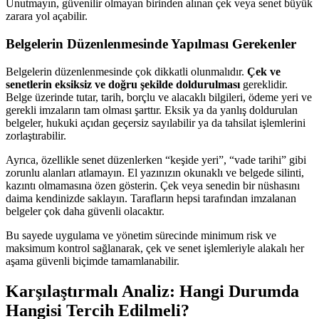
Unutmayın, güvenilir olmayan birinden alınan çek veya senet büyük
zarara yol açabilir.
Belgelerin Düzenlenmesinde Yapılması Gerekenler
Belgelerin düzenlenmesinde çok dikkatli olunmalıdır.
Çek ve
senetlerin eksiksiz ve doğru şekilde doldurulması
gereklidir.
Belge üzerinde tutar, tarih, borçlu ve alacaklı bilgileri, ödeme yeri ve
gerekli imzaların tam olması şarttır. Eksik ya da yanlış doldurulan
belgeler, hukuki açıdan geçersiz sayılabilir ya da tahsilat işlemlerini
zorlaştırabilir.
Ayrıca, özellikle senet düzenlerken “keşide yeri”, “vade tarihi” gibi
zorunlu alanları atlamayın. El yazınızın okunaklı ve belgede silinti,
kazıntı olmamasına özen gösterin. Çek veya senedin bir nüshasını
daima kendinizde saklayın. Tarafların hepsi tarafından imzalanan
belgeler çok daha güvenli olacaktır.
Bu sayede uygulama ve yönetim sürecinde minimum risk ve
maksimum kontrol sağlanarak, çek ve senet işlemleriyle alakalı her
aşama güvenli biçimde tamamlanabilir.
Karşılaştırmalı Analiz: Hangi Durumda
Hangisi Tercih Edilmeli?