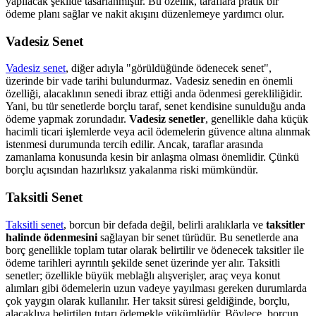
yapılacak şekilde tasarlanmıştır. Bu özellik, taraflara pratik bir
ödeme planı sağlar ve nakit akışını düzenlemeye yardımcı olur.
Vadesiz Senet
Vadesiz senet
, diğer adıyla "görüldüğünde ödenecek senet",
üzerinde bir vade tarihi bulundurmaz. Vadesiz senedin en önemli
özelliği, alacaklının senedi ibraz ettiği anda ödenmesi gerekliliğidir.
Yani, bu tür senetlerde borçlu taraf, senet kendisine sunulduğu anda
ödeme yapmak zorundadır.
Vadesiz senetler
, genellikle daha küçük
hacimli ticari işlemlerde veya acil ödemelerin güvence altına alınmak
istenmesi durumunda tercih edilir. Ancak, taraflar arasında
zamanlama konusunda kesin bir anlaşma olması önemlidir. Çünkü
borçlu açısından hazırlıksız yakalanma riski mümkündür.
Taksitli Senet
Taksitli senet
, borcun bir defada değil, belirli aralıklarla ve
taksitler
halinde ödenmesini
sağlayan bir senet türüdür. Bu senetlerde ana
borç genellikle toplam tutar olarak belirtilir ve ödenecek taksitler ile
ödeme tarihleri ayrıntılı şekilde senet üzerinde yer alır. Taksitli
senetler; özellikle büyük meblağlı alışverişler, araç veya konut
alımları gibi ödemelerin uzun vadeye yayılması gereken durumlarda
çok yaygın olarak kullanılır. Her taksit süresi geldiğinde, borçlu,
alacaklıya belirtilen tutarı ödemekle yükümlüdür. Böylece, borcun