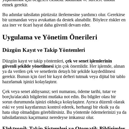
etmek gerekir.
Bu adımlar tahsilatın pürüzsüz ilerlemesine yardımcı olur. Gerekirse
bir uzmandan veya avukattan da destek alınabilir. Böylece riskler en
aza iner ve ticari hayat daha güvenli devam eder.
Uygulama ve Yönetim Önerileri
Düzgün Kayıt ve Takip Yöntemleri
Düzgün kayıt ve takip yöntemleri,
çek ve senet işlemlerinin
güvenli şekilde yönetilmesi
için çok önemlidir. Her işlemde, alınan
ya da verilen çek ve senetlerin detaylı bir şekilde kaydedilmesi
gerekir. Bunun için özel bir kayıt defteri tutmak veya dijital bir tablo
hazırlamak işinizi kolaylaştırır.
Çek veya senet aldıysanız; seri numarası, ödeme tarihi, tutar ve
borçlu/alacaklı bilgilerini mutlaka not edin. Bu bilgiler olası bir
sorun durumunda işinizi oldukça kolaylaştırır. Ayrıca düzenli olarak
eski ve yeni kayıtlarınızı kontrol ederek, herhangi bir eksik ya da
hata olup olmadığını görebilirsiniz. Bu yöntemle ödemelerinizi ya da
tahsilatlarınızı kaçırmanız neredeyse imkansız olur.
Elektronik Takip Sistemleri ve Otomatik Bildirimler