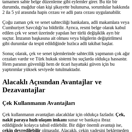
tamamen sahte belge düzenleme gibi eylemler girer. Bu tür bir
durumda, mağdur olan kişi şikayette bulunursa, sorumlular hakkında
2 ila 5 yıl arasında hapis cezası ve adli para cezası uygulanabilir.
Çoğu zaman çek ve senet sahteciliği bankalara, adli makamlara veya
Cumhuriyet Savcılığı’na bildirilir. Ayrıca, resmi belge olarak kabul
edilen çek ve senet üzerinde yapılan her türlü değişiklik ayrı bir
suçtur. İmzanın başkasına ait olması veya bilgilerin değiştirilmesi
gibi durumlar da tespit edildiğinde hızlıca adli takibat başlar.
Sonuç olarak, çek ve senet işlemlerinde sahtecilik yapmanın çok ağır
cezaları vardır ve Türk hukuk sistemi bu suçlarda oldukça hassastır.
Hem paranın güvenliği hem de ticari hayattaki güven için bu
yaptırımlar yüksek seviyede tutulmaktadır.
Alacaklı Açısından Avantajlar ve
Dezavantajlar
Çek Kullanmanın Avantajları
Çek kullanmanın avantajları alacaklılar için oldukça fazladır.
Çek,
nakit paraya hızlı ulaşım imkanı
sunar ve bankaya ibraz
edildiğinde kolayca tahsil edilebilir. Bir diğer önemli avantajı ise,
çekin devredilebilir
olmasıdır. Alacaklı, çekin vadesini beklemeden