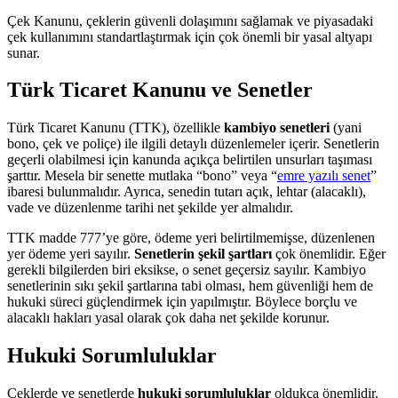
Çek Kanunu, çeklerin güvenli dolaşımını sağlamak ve piyasadaki
çek kullanımını standartlaştırmak için çok önemli bir yasal altyapı
sunar.
Türk Ticaret Kanunu ve Senetler
Türk Ticaret Kanunu (TTK), özellikle
kambiyo senetleri
(yani
bono, çek ve poliçe) ile ilgili detaylı düzenlemeler içerir. Senetlerin
geçerli olabilmesi için kanunda açıkça belirtilen unsurları taşıması
şarttır. Mesela bir senette mutlaka “bono” veya “
emre yazılı senet
”
ibaresi bulunmalıdır. Ayrıca, senedin tutarı açık, lehtar (alacaklı),
vade ve düzenlenme tarihi net şekilde yer almalıdır.
TTK madde 777’ye göre, ödeme yeri belirtilmemişse, düzenlenen
yer ödeme yeri sayılır.
Senetlerin şekil şartları
çok önemlidir. Eğer
gerekli bilgilerden biri eksikse, o senet geçersiz sayılır. Kambiyo
senetlerinin sıkı şekil şartlarına tabi olması, hem güvenliği hem de
hukuki süreci güçlendirmek için yapılmıştır. Böylece borçlu ve
alacaklı hakları yasal olarak çok daha net şekilde korunur.
Hukuki Sorumluluklar
Çeklerde ve senetlerde
hukuki sorumluluklar
oldukça önemlidir.