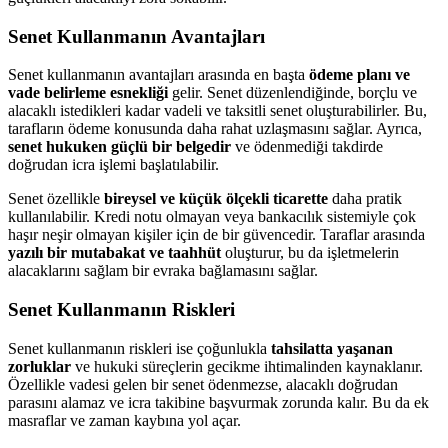
Senet Kullanmanın Avantajları
Senet kullanmanın avantajları arasında en başta
ödeme planı ve
vade belirleme esnekliği
gelir. Senet düzenlendiğinde, borçlu ve
alacaklı istedikleri kadar vadeli ve taksitli senet oluşturabilirler. Bu,
tarafların ödeme konusunda daha rahat uzlaşmasını sağlar. Ayrıca,
senet hukuken güçlü bir belgedir
ve ödenmediği takdirde
doğrudan icra işlemi başlatılabilir.
Senet özellikle
bireysel ve küçük ölçekli ticarette
daha pratik
kullanılabilir. Kredi notu olmayan veya bankacılık sistemiyle çok
haşır neşir olmayan kişiler için de bir güvencedir. Taraflar arasında
yazılı bir mutabakat ve taahhüt
oluşturur, bu da işletmelerin
alacaklarını sağlam bir evraka bağlamasını sağlar.
Senet Kullanmanın Riskleri
Senet kullanmanın riskleri ise çoğunlukla
tahsilatta yaşanan
zorluklar
ve hukuki süreçlerin gecikme ihtimalinden kaynaklanır.
Özellikle vadesi gelen bir senet ödenmezse, alacaklı doğrudan
parasını alamaz ve icra takibine başvurmak zorunda kalır. Bu da ek
masraflar ve zaman kaybına yol açar.