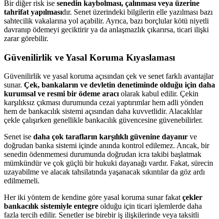
Bir diğer risk ise
senedin kaybolması, çalınması veya üzerine
tahrifat yapılması
dır. Senet üzerindeki bilgilerin elle yazılması bazı
sahtecilik vakalarına yol açabilir. Ayrıca, bazı borçlular kötü niyetli
davranıp ödemeyi geciktirir ya da anlaşmazlık çıkarırsa, ticari ilişki
zarar görebilir.
Güvenilirlik ve Yasal Koruma Kıyaslaması
Güvenilirlik ve yasal koruma açısından çek ve senet farklı avantajlar
sunar.
Çek, bankaların ve devletin denetiminde olduğu için daha
kurumsal ve resmi bir ödeme aracı
olarak kabul edilir. Çekin
karşılıksız çıkması durumunda cezai yaptırımlar hem adli yönden
hem de bankacılık sistemi açısından daha kuvvetlidir. Alacaklılar
çekle çalışırken genellikle bankacılık güvencesine güvenebilirler.
Senet ise
daha çok tarafların karşılıklı güvenine dayanır
ve
doğrudan banka sistemi içinde anında kontrol edilemez. Ancak, bir
senedin ödenmemesi durumunda doğrudan icra takibi başlatmak
mümkündür ve çok güçlü bir hukuki dayanağı vardır. Fakat, sürecin
uzayabilme ve alacak tahsilatında yaşanacak sıkıntılar da göz ardı
edilmemeli.
Her iki yöntem de kendine göre yasal koruma sunar fakat
çekler
bankacılık sistemiyle entegre
olduğu için ticari işlemlerde daha
fazla tercih edilir. Senetler ise birebir iş ilişkilerinde veya taksitli