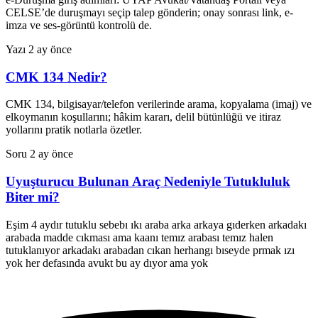
CELSE’de duruşmayı seçip talep gönderin; onay sonrası link, e-
imza ve ses-görüntü kontrolü de.
Yazı
2 ay önce
CMK 134 Nedir?
CMK 134, bilgisayar/telefon verilerinde arama, kopyalama (imaj) ve
elkoymanın koşullarını; hâkim kararı, delil bütünlüğü ve itiraz
yollarını pratik notlarla özetler.
Soru
2 ay önce
Uyuşturucu Bulunan Araç Nedeniyle Tutukluluk
Biter mi?
Eşim 4 aydır tutuklu sebebı ıkı araba arka arkaya gıderken arkadakı
arabada madde cıkması ama kaanı temız arabası temız halen
tutuklanıyor arkadakı arabadan cıkan herhangı bıseyde prmak ızı
yok her defasında avukt bu ay dıyor ama yok