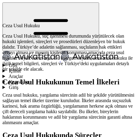
Ceza Usul Hukuku
Ceza Usul Hukuku, suç işlenmesi durumunda yürütülecek olan
hukuki işlemleri, süreçleri ve prosedürleri düzenleyen bir hukuk
dalıdır. Türkiye’de adaletin sağlanması, suçluların hak ettikleri
cezayı alması ve masum kişilerin korunması amacıyla ceza usul
hukuku büyük önem taşır. Bu kategori sayfası, ceza usul hukuku ile
ilgili temel bilgileri, süreçleri ve Türkiye'deki uygulamaları detaylı
Ofis
bir şekilde ele alacak.
İçtihat
Araçlar
Ceza Usul Hukukunun Temel İlkeleri
Kaynaklar
Giriş
Ceza usul hukuku, yargılama sürecinin adil bir şekilde yürütülmesini
sağlayan temel ilkeler üzerine kuruludur. İlkeler arasında suçsuzluk
karinesi, hak arama özgürlüğü, yargılamanın herkese açık olması ve
çift dereceli yargılama hakkı sayılabilir. Bu ilkeler, bireylerin
haklarının korunmasını ve adil bir yargılama sürecinin garanti altına
alınmasını amaçlar.
Ceza Usul Hukukunda Süreçler