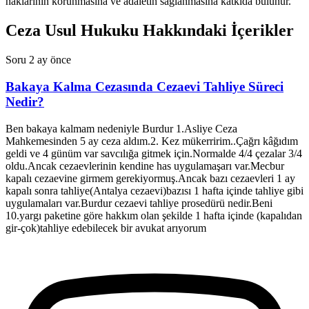
haklarının korunmasına ve adaletin sağlanmasına katkıda bulunur.
Ceza Usul Hukuku Hakkındaki İçerikler
Soru
2 ay önce
Bakaya Kalma Cezasında Cezaevi Tahliye Süreci
Nedir?
Ben bakaya kalmam nedeniyle Burdur 1.Asliye Ceza
Mahkemesinden 5 ay ceza aldım.2. Kez mükerririm..Çağrı kâğıdım
geldi ve 4 günüm var savcılığa gitmek için.Normalde 4/4 çezalar 3/4
oldu.Ancak cezaevlerinin kendine has uygulamaşarı var.Mecbur
kapalı cezaevine girmem gerekiyormuş.Ancak bazı cezaevleri 1 ay
kapalı sonra tahliye(Antalya cezaevi)bazısı 1 hafta içinde tahliye gibi
uygulamaları var.Burdur cezaevi tahliye prosedürü nedir.Beni
10.yargı paketine göre hakkım olan şekilde 1 hafta içinde (kapalıdan
gir-çok)tahliye edebilecek bir avukat arıyorum