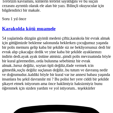
Terörizm kavramını, kimlerin terörist sayıldığını ve bu suçun
cezasını ayrıntılı olarak ele alan bir yazı. Bilinçli okuyucular için
bilgilendirici bir makale.
Soru
1 yıl önce
Karakolda kötü muamele
54 yaşlarinda düzgün giyimli medeni çiftiz,karakola bir evrak almak
için gittiğimizde bekleme salonunda beklerken çocuğumuz yaşında
bir polis memuru gelip kaba bir şekilde siz ne bekliyorsunuz dedi bir
evrak alıp çıkacağız dedik ve yine kaba bir şekilde ayaklarınızı
indirin dedi.ayak ayak üstüne atmisiz..şimdi polis mevzuatında böyle
bir kural göremedim..orda bulunma sebebimiz bir evrak
almak..hırsız değiliz, soytarı tipli değiliz,ifade vermek icin
gitmedik,suçlu değiliz suçlanan değiliz..bu tutum ve davranış nedir
ve doğrumudur..kaldiki böyle bir kural var ise annesi babası yaşında
insanlara bu şekil davranılır mi ? Bu polisi her yere ciddi bir şekilde
şikayet etmek istiyorum ama önce haklimiyiz haksizmiyiz bunu
öğrenmek için sizden yardım ve yol istiyorum.. teşekkürler