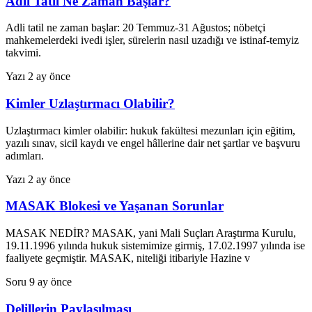
Adli Tatil Ne Zaman Başlar?
Adli tatil ne zaman başlar: 20 Temmuz-31 Ağustos; nöbetçi
mahkemelerdeki ivedi işler, sürelerin nasıl uzadığı ve istinaf-temyiz
takvimi.
Yazı
2 ay önce
Kimler Uzlaştırmacı Olabilir?
Uzlaştırmacı kimler olabilir: hukuk fakültesi mezunları için eğitim,
yazılı sınav, sicil kaydı ve engel hâllerine dair net şartlar ve başvuru
adımları.
Yazı
2 ay önce
MASAK Blokesi ve Yaşanan Sorunlar
MASAK NEDİR? MASAK, yani Mali Suçları Araştırma Kurulu,
19.11.1996 yılında hukuk sistemimize girmiş, 17.02.1997 yılında ise
faaliyete geçmiştir. MASAK, niteliği itibariyle Hazine v
Soru
9 ay önce
Delillerin Paylaşılması