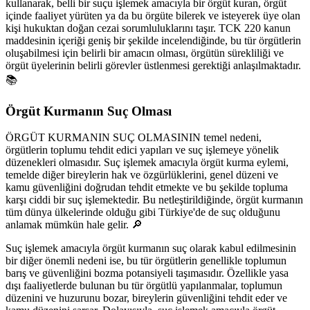
kullanarak, belli bir suçu işlemek amacıyla bir örgüt kuran, örgüt
içinde faaliyet yürüten ya da bu örgüte bilerek ve isteyerek üye olan
kişi hukuktan doğan cezai sorumluluklarını taşır. TCK 220 kanun
maddesinin içeriği geniş bir şekilde incelendiğinde, bu tür örgütlerin
oluşabilmesi için belirli bir amacın olması, örgütün sürekliliği ve
örgüt üyelerinin belirli görevler üstlenmesi gerektiği anlaşılmaktadır.
📚
Örgüt Kurmanın Suç Olması
ÖRGÜT KURMANIN SUÇ OLMASININ temel nedeni,
örgütlerin toplumu tehdit edici yapıları ve suç işlemeye yönelik
düzenekleri olmasıdır. Suç işlemek amacıyla örgüt kurma eylemi,
temelde diğer bireylerin hak ve özgürlüklerini, genel düzeni ve
kamu güvenliğini doğrudan tehdit etmekte ve bu şekilde topluma
karşı ciddi bir suç işlemektedir. Bu netleştirildiğinde, örgüt kurmanın
tüm dünya ülkelerinde olduğu gibi Türkiye'de de suç olduğunu
anlamak mümkün hale gelir. 🔎
Suç işlemek amacıyla örgüt kurmanın suç olarak kabul edilmesinin
bir diğer önemli nedeni ise, bu tür örgütlerin genellikle toplumun
barış ve güvenliğini bozma potansiyeli taşımasıdır. Özellikle yasa
dışı faaliyetlerde bulunan bu tür örgütlü yapılanmalar, toplumun
düzenini ve huzurunu bozar, bireylerin güvenliğini tehdit eder ve