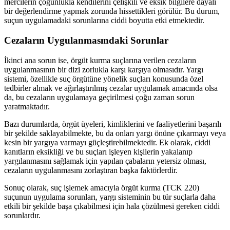
mercilerin çoğunlukla kendilerini çelişkili ve eksik bilgilere dayalı
bir değerlendirme yapmak zorunda hissettikleri görülür. Bu durum,
suçun uygulamadaki sorunlarına ciddi boyutta etki etmektedir.
Cezaların Uygulanmasındaki Sorunlar
İkinci ana sorun ise, örgüt kurma suçlarına verilen cezaların
uygulanmasının bir dizi zorlukla karşı karşıya olmasıdır. Yargı
sistemi, özellikle suç örgütüne yönelik suçları konusunda özel
tedbirler almak ve ağırlaştırılmış cezalar uygulamak amacında olsa
da, bu cezaların uygulamaya geçirilmesi çoğu zaman sorun
yaratmaktadır.
Bazı durumlarda, örgüt üyeleri, kimliklerini ve faaliyetlerini başarılı
bir şekilde saklayabilmekte, bu da onları yargı önüne çıkarmayı veya
kesin bir yargıya varmayı güçleştirebilmektedir. Ek olarak, ciddi
kanıtların eksikliği ve bu suçları işleyen kişilerin yakalanıp
yargılanmasını sağlamak için yapılan çabaların yetersiz olması,
cezaların uygulanmasını zorlaştıran başka faktörlerdir.
Sonuç olarak, suç işlemek amacıyla örgüt kurma (TCK 220)
suçunun uygulama sorunları, yargı sisteminin bu tür suçlarla daha
etkili bir şekilde başa çıkabilmesi için hala çözülmesi gereken ciddi
sorunlardır.