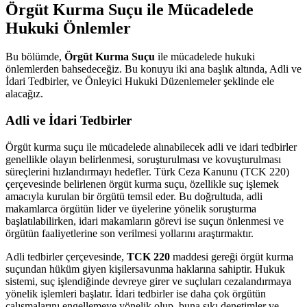
Örgüt Kurma Suçu ile Mücadelede
Hukuki Önlemler
Bu bölümde,
Örgüt Kurma Suçu
ile mücadelede hukuki
önlemlerden bahsedeceğiz. Bu konuyu iki ana başlık altında, Adli ve
İdari Tedbirler, ve Önleyici Hukuki Düzenlemeler şeklinde ele
alacağız.
Adli ve İdari Tedbirler
Örgüt kurma suçu ile mücadelede alınabilecek adli ve idari tedbirler
genellikle olayın belirlenmesi, soruşturulması ve kovuşturulması
süreçlerini hızlandırmayı hedefler. Türk Ceza Kanunu (TCK 220)
çerçevesinde belirlenen örgüt kurma suçu, özellikle suç işlemek
amacıyla kurulan bir örgütü temsil eder. Bu doğrultuda, adli
makamlarca örgütün lider ve üyelerine yönelik soruşturma
başlatılabilirken, idari makamların görevi ise suçun önlenmesi ve
örgütün faaliyetlerine son verilmesi yollarını araştırmaktır.
Adli tedbirler çerçevesinde,
TCK 220
maddesi gereği örgüt kurma
suçundan hüküm giyen kişilersavunma haklarına sahiptir. Hukuk
sistemi, suç işlendiğinde devreye girer ve suçluları cezalandırmaya
yönelik işlemleri başlatır. İdari tedbirler ise daha çok örgütün
çalışmalarını engellemeye yönelik olup, buna sıkı denetimler ve