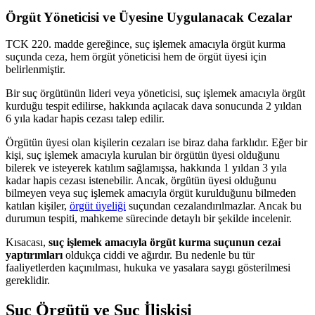
Örgüt Yöneticisi ve Üyesine Uygulanacak Cezalar
TCK 220. madde gereğince, suç işlemek amacıyla örgüt kurma
suçunda ceza, hem örgüt yöneticisi hem de örgüt üyesi için
belirlenmiştir.
Bir suç örgütünün lideri veya yöneticisi, suç işlemek amacıyla örgüt
kurduğu tespit edilirse, hakkında açılacak dava sonucunda 2 yıldan
6 yıla kadar hapis cezası talep edilir.
Örgütün üyesi olan kişilerin cezaları ise biraz daha farklıdır. Eğer bir
kişi, suç işlemek amacıyla kurulan bir örgütün üyesi olduğunu
bilerek ve isteyerek katılım sağlamışsa, hakkında 1 yıldan 3 yıla
kadar hapis cezası istenebilir. Ancak, örgütün üyesi olduğunu
bilmeyen veya suç işlemek amacıyla örgüt kurulduğunu bilmeden
katılan kişiler,
örgüt üyeliği
suçundan cezalandırılmazlar. Ancak bu
durumun tespiti, mahkeme sürecinde detaylı bir şekilde incelenir.
Kısacası,
suç işlemek amacıyla örgüt kurma suçunun cezai
yaptırımları
oldukça ciddi ve ağırdır. Bu nedenle bu tür
faaliyetlerden kaçınılması, hukuka ve yasalara saygı gösterilmesi
gereklidir.
Suç Örgütü ve Suç İlişkisi