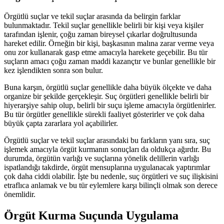
Örgütlü suçlar ve tekil suçlar arasında da belirgin farklar
bulunmaktadır. Tekil suçlar genellikle belirli bir kişi veya kişiler
tarafından işlenir, çoğu zaman bireysel çıkarlar doğrultusunda
hareket edilir. Örneğin bir kişi, başkasının malına zarar verme veya
onu zor kullanarak gasp etme amacıyla harekete geçebilir. Bu tür
suçların amacı çoğu zaman maddi kazançtır ve bunlar genellikle bir
kez işlendikten sonra son bulur.
Buna karşın, örgütlü suçlar genellikle daha büyük ölçekte ve daha
organize bir şekilde gerçekleşir. Suç örgütleri genellikle belirli bir
hiyerarşiye sahip olup, belirli bir suçu işleme amacıyla örgütlenirler.
Bu tür örgütler genellikle sürekli faaliyet gösterirler ve çok daha
büyük çapta zararlara yol açabilirler.
Örgütlü suçlar ve tekil suçlar arasındaki bu farkların yanı sıra, suç
işlemek amacıyla örgüt kurmanın sonuçları da oldukça ağırdır. Bu
durumda, örgütün varlığı ve suçlarına yönelik delillerin varlığı
ispatlandığı takdirde, örgüt mensuplarına uygulanacak yaptırımlar
çok daha ciddi olabilir. İşte bu nedenle, suç örgütleri ve suç ilişkisini
etraflıca anlamak ve bu tür eylemlere karşı bilinçli olmak son derece
önemlidir.
Örgüt Kurma Suçunda Uygulama