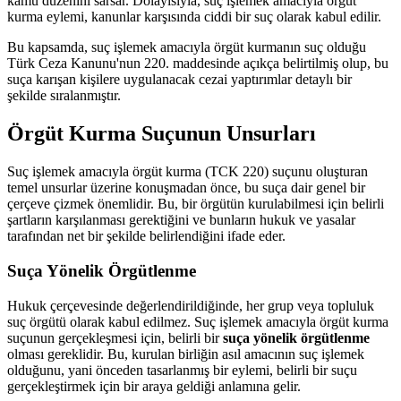
kamu düzenini sarsar. Dolayısıyla, suç işlemek amacıyla örgüt
kurma eylemi, kanunlar karşısında ciddi bir suç olarak kabul edilir.
Bu kapsamda, suç işlemek amacıyla örgüt kurmanın suç olduğu
Türk Ceza Kanunu'nun 220. maddesinde açıkça belirtilmiş olup, bu
suça karışan kişilere uygulanacak cezai yaptırımlar detaylı bir
şekilde sıralanmıştır.
Örgüt Kurma Suçunun Unsurları
Suç işlemek amacıyla örgüt kurma (TCK 220) suçunu oluşturan
temel unsurlar üzerine konuşmadan önce, bu suça dair genel bir
çerçeve çizmek önemlidir. Bu, bir örgütün kurulabilmesi için belirli
şartların karşılanması gerektiğini ve bunların hukuk ve yasalar
tarafından net bir şekilde belirlendiğini ifade eder.
Suça Yönelik Örgütlenme
Hukuk çerçevesinde değerlendirildiğinde, her grup veya topluluk
suç örgütü olarak kabul edilmez. Suç işlemek amacıyla örgüt kurma
suçunun gerçekleşmesi için, belirli bir
suça yönelik örgütlenme
olması gereklidir. Bu, kurulan birliğin asıl amacının suç işlemek
olduğunu, yani önceden tasarlanmış bir eylemi, belirli bir suçu
gerçekleştirmek için bir araya geldiği anlamına gelir.