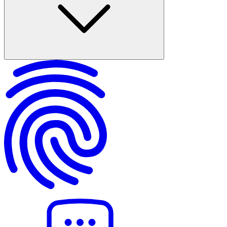
Suç İşlemek Amacıyla Örgüt Kurma Kavramının Tanımı
Örgüt Kurma Suçunun Unsurları
Örgüt Kurma Suçunun Cezai Yaptırımları
Suç Örgütü ve Suç İlişkisi
Örgüt Kurma Suçunda Uygulama Sorunları
Örgüt Kurma Suçu ile Mücadelede Hukuki Önlemler