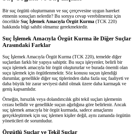
Bir suç örgütü oluşturmanın ve suç çerçevesine uygun hareket
etmenin sonuçları nelerdir? Bu soruya cevap verebilmemiz için
öncelikle
Suç İşlemek Amacıyla Örgüt Kurma
(TCK 220)
hakkında bilgi sahibi olmamız gerekmektedir.
Suç İşlemek Amacıyla Örgüt Kurma ile Diğer Suçlar
Arasındaki Farklar
Suç İşlemek Amacıyla Örgüt Kurma (TCK 220), temelde diğer
suçlardan farklı bir yapıya sahiptir. Bu suçu işleyenler, belirli bir
suçu işlemek amacıyla bir örgüt oluştururlar ve burada önemli olan
suçu işlemek için örgütlenmektir. Söz konusu suçun işlendiği
durumlar, genellikle diğer suç tiplerinden daha fazla suç faaliyeti ve
daha büyük bir zarar seviyesi dahil olmak üzere daha karmaşık ve
geniş kapsamlıdır.
Örneğin, hırsızlık veya dolandırıcılık gibi tekil suçları işlemenin
cezası bellidir ve genellikle suçun ağırlığına göre belirlenir. Ancak
suç işlemek amacıyla bir örgüt kurmada, sadece amaçlarını
gerçekleştirmek için suç işlemen kişiler değil, aynı zamanda örgütün
yöneticileri de sorumludur.
Örgütlü Suçlar ve Tekil Suçlar