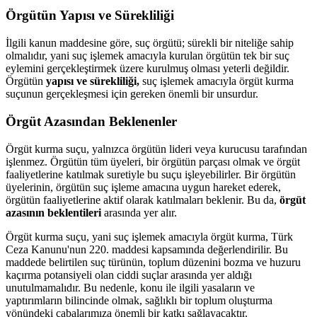
Örgütün Yapısı ve Sürekliliği
İlgili kanun maddesine göre, suç örgütü; sürekli bir niteliğe sahip
olmalıdır, yani suç işlemek amacıyla kurulan örgütün tek bir suç
eylemini gerçekleştirmek üzere kurulmuş olması yeterli değildir.
Örgütün
yapısı ve sürekliliği,
suç işlemek amacıyla örgüt kurma
suçunun gerçekleşmesi için gereken önemli bir unsurdur.
Örgüt Azasından Beklenenler
Örgüt kurma suçu, yalnızca örgütün lideri veya kurucusu tarafından
işlenmez. Örgütün tüm üyeleri, bir örgütün parçası olmak ve örgüt
faaliyetlerine katılmak suretiyle bu suçu işleyebilirler. Bir örgütün
üyelerinin, örgütün suç işleme amacına uygun hareket ederek,
örgütün faaliyetlerine aktif olarak katılmaları beklenir. Bu da,
örgüt
azasının beklentileri
arasında yer alır.
Örgüt kurma suçu, yani suç işlemek amacıyla örgüt kurma, Türk
Ceza Kanunu'nun 220. maddesi kapsamında değerlendirilir. Bu
maddede belirtilen suç türünün, toplum düzenini bozma ve huzuru
kaçırma potansiyeli olan ciddi suçlar arasında yer aldığı
unutulmamalıdır. Bu nedenle, konu ile ilgili yasaların ve
yaptırımların bilincinde olmak, sağlıklı bir toplum oluşturma
yönündeki çabalarımıza önemli bir katkı sağlayacaktır.