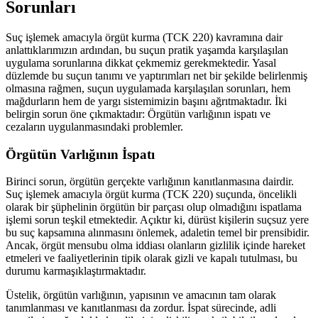
Sorunları
Suç işlemek amacıyla örgüt kurma (TCK 220) kavramına dair
anlattıklarımızın ardından, bu suçun pratik yaşamda karşılaşılan
uygulama sorunlarına dikkat çekmemiz gerekmektedir. Yasal
düzlemde bu suçun tanımı ve yaptırımları net bir şekilde belirlenmiş
olmasına rağmen, suçun uygulamada karşılaşılan sorunları, hem
mağdurların hem de yargı sistemimizin başını ağrıtmaktadır. İki
belirgin sorun öne çıkmaktadır: Örgütün varlığının ispatı ve
cezaların uygulanmasındaki problemler.
Örgütün Varlığının İspatı
Birinci sorun, örgütün gerçekte varlığının kanıtlanmasına dairdir.
Suç işlemek amacıyla örgüt kurma (TCK 220) suçunda, öncelikli
olarak bir şüphelinin örgütün bir parçası olup olmadığını ispatlama
işlemi sorun teşkil etmektedir. Açıktır ki, dürüst kişilerin suçsuz yere
bu suç kapsamına alınmasını önlemek, adaletin temel bir prensibidir.
Ancak, örgüt mensubu olma iddiası olanların gizlilik içinde hareket
etmeleri ve faaliyetlerinin tipik olarak gizli ve kapalı tutulması, bu
durumu karmaşıklaştırmaktadır.
Üstelik, örgütün varlığının, yapısının ve amacının tam olarak
tanımlanması ve kanıtlanması da zordur. İspat sürecinde, adli