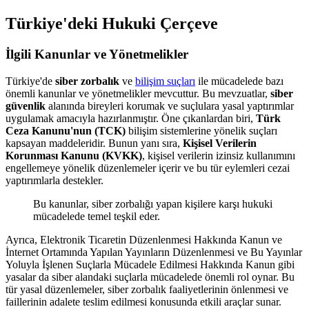
Türkiye'deki Hukuki Çerçeve
İlgili Kanunlar ve Yönetmelikler
Türkiye'de
siber zorbalık
ve
bilişim suçları
ile mücadelede bazı
önemli kanunlar ve yönetmelikler mevcuttur. Bu mevzuatlar,
siber
güvenlik
alanında bireyleri korumak ve suçlulara yasal yaptırımlar
uygulamak amacıyla hazırlanmıştır. Öne çıkanlardan biri,
Türk
Ceza Kanunu'nun (TCK)
bilişim sistemlerine yönelik suçları
kapsayan maddeleridir. Bunun yanı sıra,
Kişisel Verilerin
Korunması Kanunu (KVKK)
, kişisel verilerin izinsiz kullanımını
engellemeye yönelik düzenlemeler içerir ve bu tür eylemleri cezai
yaptırımlarla destekler.
Bu kanunlar, siber zorbalığı yapan kişilere karşı hukuki
mücadelede temel teşkil eder.
Ayrıca, Elektronik Ticaretin Düzenlenmesi Hakkında Kanun ve
İnternet Ortamında Yapılan Yayınların Düzenlenmesi ve Bu Yayınlar
Yoluyla İşlenen Suçlarla Mücadele Edilmesi Hakkında Kanun gibi
yasalar da siber alandaki suçlarla mücadelede önemli rol oynar. Bu
tür yasal düzenlemeler, siber zorbalık faaliyetlerinin önlenmesi ve
faillerinin adalete teslim edilmesi konusunda etkili araçlar sunar.