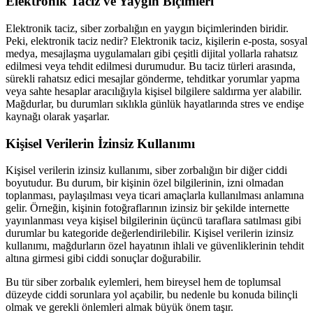
Elektronik Taciz ve Yaygın Biçimleri
Elektronik taciz, siber zorbalığın en yaygın biçimlerinden biridir.
Peki, elektronik taciz nedir? Elektronik taciz, kişilerin e-posta, sosyal
medya, mesajlaşma uygulamaları gibi çeşitli dijital yollarla rahatsız
edilmesi veya tehdit edilmesi durumudur. Bu taciz türleri arasında,
sürekli rahatsız edici mesajlar gönderme, tehditkar yorumlar yapma
veya sahte hesaplar aracılığıyla kişisel bilgilere saldırma yer alabilir.
Mağdurlar, bu durumları sıklıkla günlük hayatlarında stres ve endişe
kaynağı olarak yaşarlar.
Kişisel Verilerin İzinsiz Kullanımı
Kişisel verilerin izinsiz kullanımı, siber zorbalığın bir diğer ciddi
boyutudur. Bu durum, bir kişinin özel bilgilerinin, izni olmadan
toplanması, paylaşılması veya ticari amaçlarla kullanılması anlamına
gelir. Örneğin, kişinin fotoğraflarının izinsiz bir şekilde internette
yayınlanması veya kişisel bilgilerinin üçüncü taraflara satılması gibi
durumlar bu kategoride değerlendirilebilir. Kişisel verilerin izinsiz
kullanımı, mağdurların özel hayatının ihlali ve güvenliklerinin tehdit
altına girmesi gibi ciddi sonuçlar doğurabilir.
Bu tür siber zorbalık eylemleri, hem bireysel hem de toplumsal
düzeyde ciddi sorunlara yol açabilir, bu nedenle bu konuda bilinçli
olmak ve gerekli önlemleri almak büyük önem taşır.