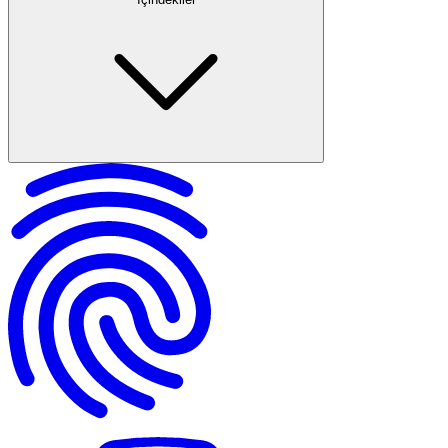
Siber Zorbalığın Tanımı ve Türleri
Türkiye'deki Hukuki Çerçeve
Cezai Yaptırımlar ve Uygulama Alanları
Korunma ve Önleme Yöntemleri
Siber Zorbalık Mağdurları İçin Hukuki Destek