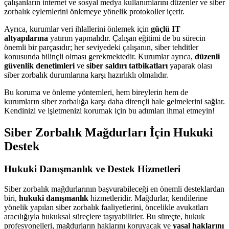
çalışanların internet ve sosyal medya kullanımlarını düzenler ve siber
zorbalık eylemlerini önlemeye yönelik protokoller içerir.
Ayrıca, kurumlar veri ihlallerini önlemek için
güçlü IT
altyapılarına
yatırım yapmalıdır. Çalışan eğitimi de bu sürecin
önemli bir parçasıdır; her seviyedeki çalışanın, siber tehditler
konusunda bilinçli olması gerekmektedir. Kurumlar ayrıca,
düzenli
güvenlik denetimleri
ve
siber saldırı tatbikatları
yaparak olası
siber zorbalık durumlarına karşı hazırlıklı olmalıdır.
Bu koruma ve önleme yöntemleri, hem bireylerin hem de
kurumların siber zorbalığa karşı daha dirençli hale gelmelerini sağlar.
Kendinizi ve işletmenizi korumak için bu adımları ihmal etmeyin!
Siber Zorbalık Mağdurları İçin Hukuki
Destek
Hukuki Danışmanlık ve Destek Hizmetleri
Siber zorbalık mağdurlarının başvurabileceği en önemli desteklardan
biri,
hukuki danışmanlık
hizmetleridir. Mağdurlar, kendilerine
yönelik yapılan siber zorbalık faaliyetlerini, öncelikle avukatları
aracılığıyla hukuksal süreçlere taşıyabilirler. Bu süreçte, hukuk
profesyonelleri, mağdurların haklarını koruyacak ve
yasal haklarını