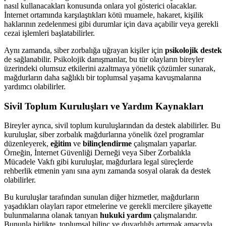
nasıl kullanacakları konusunda onlara yol gösterici olacaklar.
İnternet ortamında karşılaştıkları kötü muamele, hakaret, kişilik
haklarının zedelenmesi gibi durumlar için dava açabilir veya gerekli
cezai işlemleri başlatabilirler.
Aynı zamanda, siber zorbalığa uğrayan kişiler için
psikolojik destek
de sağlanabilir. Psikolojik danışmanlar, bu tür olayların bireyler
üzerindeki olumsuz etkilerini azaltmaya yönelik çözümler sunarak,
mağdurların daha sağlıklı bir toplumsal yaşama kavuşmalarına
yardımcı olabilirler.
Sivil Toplum Kuruluşları ve Yardım Kaynakları
Bireyler ayrıca, sivil toplum kuruluşlarından da destek alabilirler. Bu
kuruluşlar, siber zorbalık mağdurlarına yönelik özel programlar
düzenleyerek,
eğitim
ve
bilinçlendirme
çalışmaları yaparlar.
Örneğin, İnternet Güvenliği Derneği veya Siber Zorbalıkla
Mücadele Vakfı gibi kuruluşlar, mağdurlara legal süreçlerde
rehberlik etmenin yanı sına aynı zamanda sosyal olarak da destek
olabilirler.
Bu kuruluşlar tarafından sunulan diğer hizmetler, mağdurların
yaşadıkları olayları rapor etmelerine ve gerekli mercilere şikayette
bulunmalarına olanak tanıyan
hukuki yardım
çalışmalarıdır.
Bununla birlikte, toplumsal bilinç ve duyarlılığı artırmak amacıyla