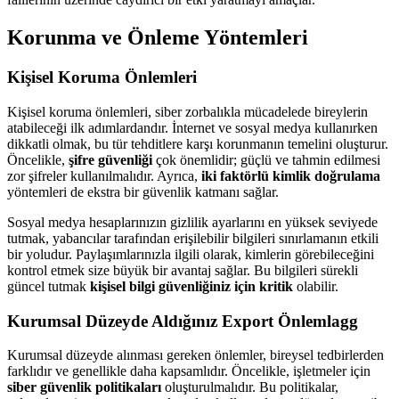
Korunma ve Önleme Yöntemleri
Kişisel Koruma Önlemleri
Kişisel koruma önlemleri, siber zorbalıkla mücadelede bireylerin
atabileceği ilk adımlardandır. İnternet ve sosyal medya kullanırken
dikkatli olmak, bu tür tehditlere karşı korunmanın temelini oluşturur.
Öncelikle,
şifre güvenliği
çok önemlidir; güçlü ve tahmin edilmesi
zor şifreler kullanılmalıdır. Ayrıca,
iki faktörlü kimlik doğrulama
yöntemleri de ekstra bir güvenlik katmanı sağlar.
Sosyal medya hesaplarınızın gizlilik ayarlarını en yüksek seviyede
tutmak, yabancılar tarafından erişilebilir bilgileri sınırlamanın etkili
bir yoludur. Paylaşımlarınızla ilgili olarak, kimlerin görebileceğini
kontrol etmek size büyük bir avantaj sağlar. Bu bilgileri sürekli
güncel tutmak
kişisel bilgi güvenliğiniz için kritik
olabilir.
Kurumsal Düzeyde Aldığınız Export Önlemlagg
Kurumsal düzeyde alınması gereken önlemler, bireysel tedbirlerden
farklıdır ve genellikle daha kapsamlıdır. Öncelikle, işletmeler için
siber güvenlik politikaları
oluşturulmalıdır. Bu politikalar,