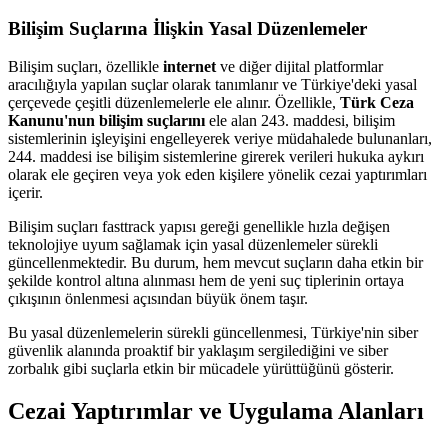
Bilişim Suçlarına İlişkin Yasal Düzenlemeler
Bilişim suçları, özellikle
internet
ve diğer dijital platformlar
aracılığıyla yapılan suçlar olarak tanımlanır ve Türkiye'deki yasal
çerçevede çeşitli düzenlemelerle ele alınır. Özellikle,
Türk Ceza
Kanunu'nun bilişim suçlarını
ele alan 243. maddesi, bilişim
sistemlerinin işleyişini engelleyerek veriye müdahalede bulunanları,
244. maddesi ise bilişim sistemlerine girerek verileri hukuka aykırı
olarak ele geçiren veya yok eden kişilere yönelik cezai yaptırımları
içerir.
Bilişim suçları fasttrack yapısı gereği genellikle hızla değişen
teknolojiye uyum sağlamak için yasal düzenlemeler sürekli
güncellenmektedir. Bu durum, hem mevcut suçların daha etkin bir
şekilde kontrol altına alınması hem de yeni suç tiplerinin ortaya
çıkışının önlenmesi açısından büyük önem taşır.
Bu yasal düzenlemelerin sürekli güncellenmesi, Türkiye'nin siber
güvenlik alanında proaktif bir yaklaşım sergilediğini ve siber
zorbalık gibi suçlarla etkin bir mücadele yürüttüğünü gösterir.
Cezai Yaptırımlar ve Uygulama Alanları