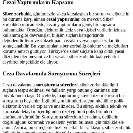
Cezai Yaptırımların Kapsamı
Siber zorbalık
, günümüzde sıkça karşılaşılan bir sorun ve elbette ki
bu duruma karşı alınan
cezai yaptırımlar
da mevcut. Siber
zorbalıkla mücadelede, cezai yaptırımların geniş bir kapsamı
bulunmakta. Örneğin, elektronik taciz veya kişisel verilerin izinsiz
kullanımı gibi davranışlar, bilişim suçları kategorisinde
değerlendiriliyor ve yüksek para cezaları veya hapis cezaları ile
sonuçlanabilir. Bu yaptırımlar, siber zorbalığı önleme ve mağdurları
koruma amacı güdüyor. Türkiye’de siber suçlara karşı ciddi yasal
düzenlemeler mevcut ve bu yasalar siber zorbalık faaliyetlerini
caydırıcı bir şekilde ele alıyor.
Ceza Davalarında Soruşturma Süreçleri
Ceza davalarında
soruşturma süreçleri
, siber zorbalıkla ilgili
suçların tespit edilmesi ve faillerin yargı önüne çıkarılması için
büyük önem taşır. Öncelikle, mağdurun şikayeti üzerine resmi bir
soruşturma başlatılır. İlgili bilişim birimleri, suçun niteliğine gölik
elektronik verileri toplar ve analiz eder. Bu süreç, sıklıkla teknik ve
karmaşık detayları içerdiğinden özel eğitimli polis birimleri
tarafından yürütülür. Soruşturma sürecinin her adımı, delillerin
doğruluğunu korumak ve adaletin yerini bulması için titizlikle ele
alınır. Ayrıca, bu süreçlerde hızlı ve etkili bir yaklaşım, siber zorbalık
faillerinin üzerinde caydırıcı bir etki yaratmayı amaçlar.