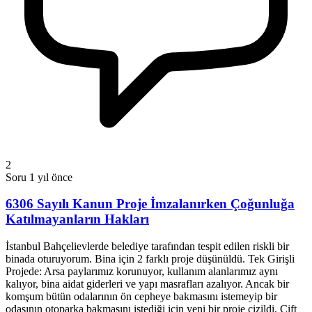
2
Soru
1 yıl önce
6306 Sayılı Kanun Proje İmzalanırken Çoğunluğa
Katılmayanların Hakları
İstanbul Bahçelievlerde belediye tarafından tespit edilen riskli bir
binada oturuyorum. Bina için 2 farklı proje düşünüldü. Tek Girişli
Projede: Arsa paylarımız korunuyor, kullanım alanlarımız aynı
kalıyor, bina aidat giderleri ve yapı masrafları azalıyor. Ancak bir
komşum bütün odalarının ön cepheye bakmasını istemeyip bir
odasının otoparka bakmasını istediği için yeni bir proje çizildi. Çift