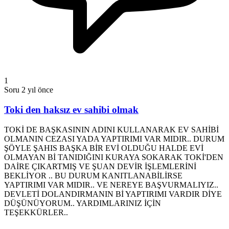
1
Soru
2 yıl önce
Toki den haksız ev sahibi olmak
TOKİ DE BAŞKASININ ADINI KULLANARAK EV SAHİBİ
OLMANIN CEZASI YADA YAPTIRIMI VAR MIDIR.. DURUM
ŞÖYLE ŞAHIS BAŞKA BİR EVİ OLDUĞU HALDE EVİ
OLMAYAN Bİ TANIDIĞINI KURAYA SOKARAK TOKİ'DEN
DAİRE ÇIKARTMIŞ VE ŞUAN DEVİR İŞLEMLERİNİ
BEKLİYOR .. BU DURUM KANITLANABİLİRSE
YAPTIRIMI VAR MIDIR.. VE NEREYE BAŞVURMALIYIZ..
DEVLETİ DOLANDIRMANIN Bİ YAPTIRIMI VARDIR DİYE
DÜŞÜNÜYORUM.. YARDIMLARINIZ İÇİN
TEŞEKKÜRLER..