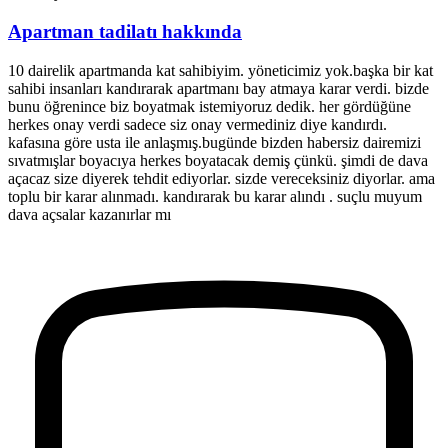
Apartman tadilatı hakkında
10 dairelik apartmanda kat sahibiyim. yöneticimiz yok.başka bir kat
sahibi insanları kandırarak apartmanı bay atmaya karar verdi. bizde
bunu öğrenince biz boyatmak istemiyoruz dedik. her gördüğüne
herkes onay verdi sadece siz onay vermediniz diye kandırdı.
kafasına göre usta ile anlaşmış.bugünde bizden habersiz dairemizi
sıvatmışlar boyacıya herkes boyatacak demiş çünkü. şimdi de dava
açacaz size diyerek tehdit ediyorlar. sizde vereceksiniz diyorlar. ama
toplu bir karar alınmadı. kandırarak bu karar alındı . suçlu muyum
dava açsalar kazanırlar mı