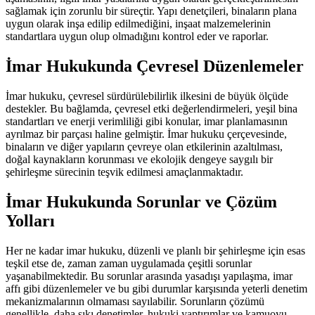
sağlamak için zorunlu bir süreçtir. Yapı denetçileri, binaların plana
uygun olarak inşa edilip edilmediğini, inşaat malzemelerinin
standartlara uygun olup olmadığını kontrol eder ve raporlar.
İmar Hukukunda Çevresel Düzenlemeler
İmar hukuku, çevresel sürdürülebilirlik ilkesini de büyük ölçüde
destekler. Bu bağlamda, çevresel etki değerlendirmeleri, yeşil bina
standartları ve enerji verimliliği gibi konular, imar planlamasının
ayrılmaz bir parçası haline gelmiştir. İmar hukuku çerçevesinde,
binaların ve diğer yapıların çevreye olan etkilerinin azaltılması,
doğal kaynakların korunması ve ekolojik dengeye saygılı bir
şehirleşme sürecinin teşvik edilmesi amaçlanmaktadır.
İmar Hukukunda Sorunlar ve Çözüm
Yolları
Her ne kadar imar hukuku, düzenli ve planlı bir şehirleşme için esas
teşkil etse de, zaman zaman uygulamada çeşitli sorunlar
yaşanabilmektedir. Bu sorunlar arasında yasadışı yapılaşma, imar
affı gibi düzenlemeler ve bu gibi durumlar karşısında yeterli denetim
mekanizmalarının olmaması sayılabilir. Sorunların çözümü
genellikle, daha sıkı denetimler, hukuki yaptırımlar ve kamuoyu