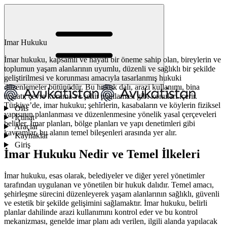
Imar Hukuku
İmar hukuku, kapsamlı ve hayati bir öneme sahip olan, bireylerin ve
toplumun yaşam alanlarının uyumlu, düzenli ve sağlıklı bir şekilde
geliştirilmesi ve korunması amacıyla tasarlanmış hukuki
düzenlemeler bütünüdür. Bu hukuk dalı, arazi kullanımı, bina
inşaatı, çevre koruma ve şehir planlaması gibi konuları içerir.
Türkiye’de, imar hukuku; şehirlerin, kasabaların ve köylerin fiziksel
Ofis
yapısının planlanması ve düzenlenmesine yönelik yasal çerçeveleri
İçtihat
belirler. İmar planları, bölge planları ve yapı denetimleri gibi
Araçlar
kavramlar, bu alanın temel bileşenleri arasında yer alır.
Kaynaklar
Giriş
İmar Hukuku Nedir ve Temel İlkeleri
İmar hukuku, esas olarak, belediyeler ve diğer yerel yönetimler
tarafından uygulanan ve yönetilen bir hukuk dalıdır. Temel amacı,
şehirleşme sürecini düzenleyerek yaşam alanlarının sağlıklı, güvenli
ve estetik bir şekilde gelişimini sağlamaktır. İmar hukuku, belirli
planlar dahilinde arazi kullanımını kontrol eder ve bu kontrol
mekanizması, genelde imar planı adı verilen, ilgili alanda yapılacak