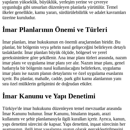
yapıların yükseklik, büyüklük, yerleşim yerine ve çevreye
uygunluğu gibi unsurları düzenleyen planlarla yürütülür. Temel
ilkeler genellikle, kamu yararı, sürdürülebilirlik ve adalet kavramları
üzerine kuruludur.
İmar Planlarının Önemi ve Türleri
İmar planları, imar hukukunun en önemli araçlarından biridir. Bu
planlar, bir bölgenin veya şehrin nasıl gelişeceğini belirleyen detaylı
taslaklardır. İmar planları büyük ölçüde, bölgesel ve yerel
gereksinimlere göre şekillenir. Ana imar planı türleri arasında, nazım
imar planı ve uygulama imar planı yer alır. Nazım imar planı, genel
hatlarıyla bir bölgenin nasıl kullanılacağını belirlerken, uygulama
imar planı ise nazım planın detaylarını ve özel uygulama esaslarını
içerir. Bu planlar, mahalle, cadde, park gibi kamu alanlarının yanı
sıra özel mülklerin gelişimini de doğrudan etkiler.
İmar Kanunu ve Yapı Denetimi
Türkiye'de imar hukukunu düzenleyen temel mevzuatlar arasında
İmar Kanunu bulunur. İmar Kanunu, binaların inşaatı, arazi
kullanımı ve şehir planlamasıyla ilgili kuralları içerir. Ayrıca, kanun,
yapı denetimi sürecini de kapsar. Yapı denetimi, inşaat sürecinin her
aşamasının, ilgili imar yasalarına uygun olarak gerçekleştirilmesini