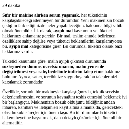
29 dakika
Sıfır bir makine alırken sorun yaşamak
, her tüketicinin
karşılaşabileceği istenmeyen bir durumdur. Yeni makinenizin bozuk
çıktığını fark ettiğinizde neler yapabileceğiniz hakkında bilgi sahibi
olmak önemlidir. İlk olarak,
ayıplı mal
kavramını ve tüketici
haklarınızı anlamanız gerekir. Bir mal, teslim anında belirlenen
özelliklere sahip değilse veya tüketici beklentilerini karşılamıyorsa
bu,
ayıplı mal
kategorisine girer. Bu durumda, tüketici olarak bazı
haklarınız vardır.
Tüketici kanununa göre, malın ayıplı çıkması durumunda
sözleşmeden dönme
,
ücretsiz onarım
,
malın yenisi ile
değiştirilmesi
veya
satış bedelinde indirim talep etme
hakkınız
bulunur. Ayrıca, satıcı, tercihinize saygı duyarak bu taleplerinizi
karşılamak zorundadır.
Özellikle, sorunlu bir makineyle karşılaştığınızda, teknik servisin
değerlendirmesini ve sorunun kaynağını teşhis etmesini beklemek iyi
bir başlangıçtır. Makinenizin bozuk olduğunu bildiğiniz andan
itibaren, kanıtları ve iletişimleri kayıt altına almanız da, gelecekteki
olası hukuki süreçler için önem taşır. Bu tür durumlarda tüketici
hakem heyetine başvurmak, daha detaylı çözümler için önemli bir
alternatiftir.