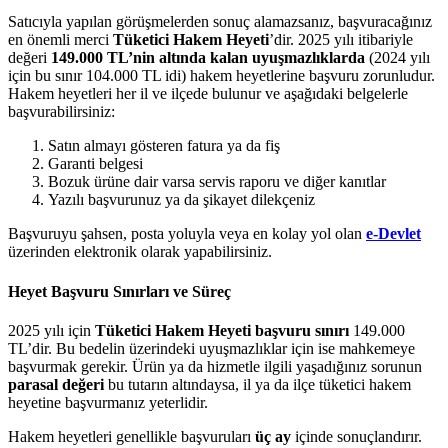
Satıcıyla yapılan görüşmelerden sonuç alamazsanız, başvuracağınız
en önemli merci
Tüketici Hakem Heyeti
’dir. 2025 yılı itibariyle
değeri
149.000 TL’nin altında kalan uyuşmazlıklarda
(2024 yılı
için bu sınır 104.000 TL idi) hakem heyetlerine başvuru zorunludur.
Hakem heyetleri her il ve ilçede bulunur ve aşağıdaki belgelerle
başvurabilirsiniz:
Satın almayı gösteren fatura ya da fiş
Garanti belgesi
Bozuk ürüne dair varsa servis raporu ve diğer kanıtlar
Yazılı başvurunuz ya da şikayet dilekçeniz
Başvuruyu şahsen, posta yoluyla veya en kolay yol olan
e-Devlet
üzerinden elektronik olarak yapabilirsiniz.
Heyet Başvuru Sınırları ve Süreç
2025 yılı için
Tüketici Hakem Heyeti başvuru sınırı
149.000
TL’dir. Bu bedelin üzerindeki uyuşmazlıklar için ise mahkemeye
başvurmak gerekir. Ürün ya da hizmetle ilgili yaşadığınız sorunun
parasal değeri
bu tutarın altındaysa, il ya da ilçe tüketici hakem
heyetine başvurmanız yeterlidir.
Hakem heyetleri genellikle başvuruları
üç ay
içinde sonuçlandırır.