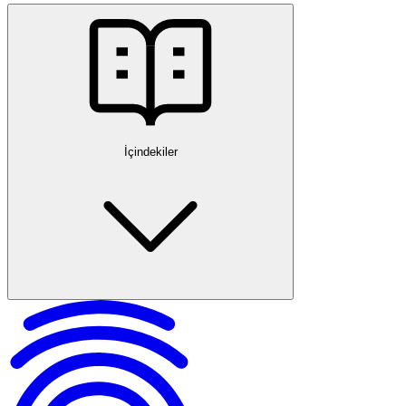
İçindekiler
Sıfır Makinenin Bozuk Çıkması Ne Demektir?
Ürünün Ayıbını Tespit Etmek ve Belgelenmek
Fatura, Garanti Belgesi ve Ambalajın Önemi
Hasar Tespit Tutanakları
Kargo Görevlisiyle Tutanak Tutmak
Satıcıya veya Servise Başvuru Süreci
Tüketicinin Hakları