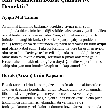
Demektir?
Ayıplı Mal Tanımı
Ayıplı mal tanımı ile başlamak gerekirse,
ayıplı mal
, satın
alındığında tüketicinin beklediği şekilde çalışmayan veya ilan edilen
özelliklerden eksik olan üründür. Yani, sıfır makine aldığınızda
üründe herhangi bir kırık, çizik, eksik parça, çalışma problemi,
yanlış fonksiyon ya da üretimden kaynaklı hata varsa bu ürün
ayıplı
mal
olarak kabul edilir. Tüketici Kanunu’na göre bir ürünün ayıplı
olması; malın tüketiciye teslim edildiği anda, onun bildiğinin veya
bilmesinin mümkün olmadığı sorunları taşıması anlamına gelir.
Kısaca, alıcının haklı olarak güven duyduğu kalite ve performansa
sahip olmayan tüm ürünler “ayıplı mal” kapsamındadır.
Bozuk (Arızalı) Ürün Kapsamı
Bozuk (arızalı) ürün kapsamı, özellikle sıfır alınan makinelerde en
çok merak edilen konulardan biridir. Bozuk ürün, ilk kullanımdan
itibaren işlevini yerine getiremeyen, hemen arıza veren veya
çalışmayan üründür. Örneğin, yeni alınan bir elektrikli aletin prize
takıldığında çalışmaması, ekranda hata vermesi ya da
fonksiyonlarının yarıda kalması durumu bozuk/arıza kapsamında