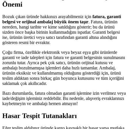
Önemi
Bozuk çıkan üründe hakkınızı arayabilmeniz için
fatura, garanti
belgesi ve orijinal ambalaj büyük önem taşır
. Fatura, ürünün
nereden, hangi tarihte ve kime satıldığını gösterir; bu da ürünü
sizden önce başka birinin kullanmadığını ispatlar. Garanti belgesi
ise, ürünün üretici veya satıcı tarafından garanti altına alındığını
gösteren resmi bir evraktır.
Çoğu firma, özellikle elektronik veya beyaz eşya gibi ürünlerde
garanti ve iade talepleri için fatura ve garanti belgesinin sunulmasını
zorunlu tutar. Ayrıca pek çok satıcı, ürünün orijinal kutusu ve
ambalajı bozulmamışsa işlemleri daha hızlı tamamlar. Ambalaj,
ürünün eksiksiz ve kullanılmamış olduğunu gösterdiği için, ürünü
teslim aldıktan sonra birkaç gün boyunca kutusunu ve tüm içeriğini
saklamak çok akıllıcadır.
Bazı durumlarda, fatura olmadan garanti işlemine izin verilmez veya
iade/değişim işleminiz reddebilir. Bu nedenle, alışveriş evraklarınızı
kaybetmeyin ve ambalajı hemen atmayın!
Hasar Tespit Tutanakları
Eğer teslim aldığınız üründe kargo kaynaklı bir hasar varsa mutlaka