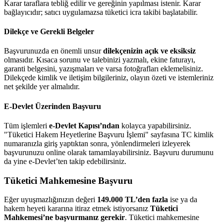
Karar taraflara tebliğ edilir ve gereğinin yapılması istenir. Karar
bağlayıcıdır; satıcı uygulamazsa tüketici icra takibi başlatabilir.
Dilekçe ve Gerekli Belgeler
Başvurunuzda en önemli unsur
dilekçenizin açık ve eksiksiz
olmasıdır. Kısaca sorunu ve talebinizi yazmalı, ekine faturayı,
garanti belgesini, yazışmaları ve varsa fotoğrafları eklemelisiniz.
Dilekçede kimlik ve iletişim bilgileriniz, olayın özeti ve istemleriniz
net şekilde yer almalıdır.
E-Devlet Üzerinden Başvuru
Tüm işlemleri
e-Devlet Kapısı’ndan
kolayca yapabilirsiniz.
"Tüketici Hakem Heyetlerine Başvuru İşlemi" sayfasına TC kimlik
numaranızla giriş yaptıktan sonra, yönlendirmeleri izleyerek
başvurunuzu online olarak tamamlayabilirsiniz. Başvuru durumunu
da yine e-Devlet’ten takip edebilirsiniz.
Tüketici Mahkemesine Başvuru
Eğer uyuşmazlığınızın değeri
149.000 TL’den fazla
ise ya da
hakem heyeti kararına itiraz etmek istiyorsanız
Tüketici
Mahkemesi’ne başvurmanız gerekir
. Tüketici mahkemesine