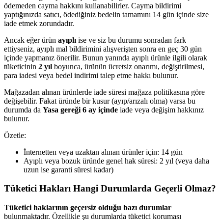
ödemeden cayma hakkını kullanabilirler. Cayma bildirimi
yaptığınızda satıcı, ödediğiniz bedelin tamamını 14 gün içinde size
iade etmek zorundadır.
Ancak eğer ürün
ayıplı
ise ve siz bu durumu sonradan fark
ettiyseniz, ayıplı mal bildirimini alışverişten sonra en geç 30 gün
içinde yapmanız önerilir. Bunun yanında ayıplı ürünle ilgili olarak
tüketicinin
2 yıl
boyunca, ürünün ücretsiz onarımı, değiştirilmesi,
para iadesi veya bedel indirimi talep etme hakkı bulunur.
Mağazadan alınan ürünlerde iade süresi mağaza politikasına göre
değişebilir. Fakat üründe bir kusur (ayıp/arızalı olma) varsa bu
durumda da
Yasa gereği 6 ay içinde
iade veya değişim hakkınız
bulunur.
Özetle:
İnternetten veya uzaktan alınan ürünler için: 14 gün
Ayıplı veya bozuk üründe genel hak süresi: 2 yıl (veya daha
uzun ise garanti süresi kadar)
Tüketici Hakları Hangi Durumlarda Geçerli Olmaz?
Tüketici haklarının geçersiz olduğu bazı durumlar
bulunmaktadır. Özellikle şu durumlarda tüketici koruması