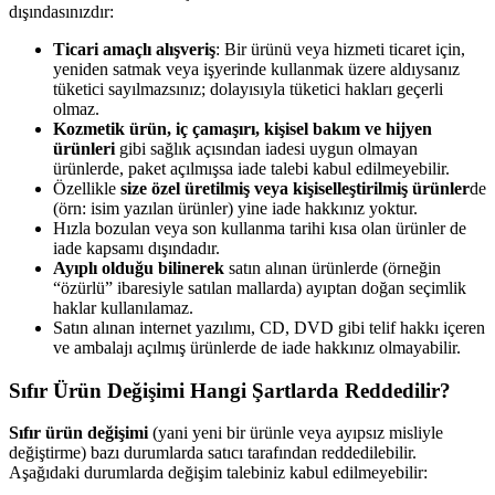
dışındasınızdır:
Ticari amaçlı alışveriş
: Bir ürünü veya hizmeti ticaret için,
yeniden satmak veya işyerinde kullanmak üzere aldıysanız
tüketici sayılmazsınız; dolayısıyla tüketici hakları geçerli
olmaz.
Kozmetik ürün, iç çamaşırı, kişisel bakım ve hijyen
ürünleri
gibi sağlık açısından iadesi uygun olmayan
ürünlerde, paket açılmışsa iade talebi kabul edilmeyebilir.
Özellikle
size özel üretilmiş veya kişiselleştirilmiş ürünler
de
(örn: isim yazılan ürünler) yine iade hakkınız yoktur.
Hızla bozulan veya son kullanma tarihi kısa olan ürünler de
iade kapsamı dışındadır.
Ayıplı olduğu bilinerek
satın alınan ürünlerde (örneğin
“özürlü” ibaresiyle satılan mallarda) ayıptan doğan seçimlik
haklar kullanılamaz.
Satın alınan internet yazılımı, CD, DVD gibi telif hakkı içeren
ve ambalajı açılmış ürünlerde de iade hakkınız olmayabilir.
Sıfır Ürün Değişimi Hangi Şartlarda Reddedilir?
Sıfır ürün değişimi
(yani yeni bir ürünle veya ayıpsız misliyle
değiştirme) bazı durumlarda satıcı tarafından reddedilebilir.
Aşağıdaki durumlarda değişim talebiniz kabul edilmeyebilir: