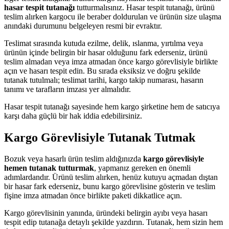
hasar tespit tutanağı
tutturmalısınız. Hasar tespit tutanağı, ürünü
teslim alırken kargocu ile beraber doldurulan ve ürünün size ulaşma
anındaki durumunu belgeleyen resmi bir evraktır.
Teslimat sırasında kutuda ezilme, delik, ıslanma, yırtılma veya
ürünün içinde belirgin bir hasar olduğunu fark ederseniz, ürünü
teslim almadan veya imza atmadan önce kargo görevlisiyle birlikte
açın ve hasarı tespit edin. Bu sırada eksiksiz ve doğru şekilde
tutanak tutulmalı; teslimat tarihi, kargo takip numarası, hasarın
tanımı ve tarafların imzası yer almalıdır.
Hasar tespit tutanağı sayesinde hem kargo şirketine hem de satıcıya
karşı daha güçlü bir hak iddia edebilirsiniz.
Kargo Görevlisiyle Tutanak Tutmak
Bozuk veya hasarlı ürün teslim aldığınızda
kargo görevlisiyle
hemen tutanak tutturmak
, yapmanız gereken en önemli
adımlardandır. Ürünü teslim alırken, henüz kutuyu açmadan dıştan
bir hasar fark ederseniz, bunu kargo görevlisine gösterin ve teslim
fişine imza atmadan önce birlikte paketi dikkatlice açın.
Kargo görevlisinin yanında, üründeki belirgin ayıbı veya hasarı
tespit edip tutanağa detaylı şekilde yazdırın. Tutanak, hem sizin hem