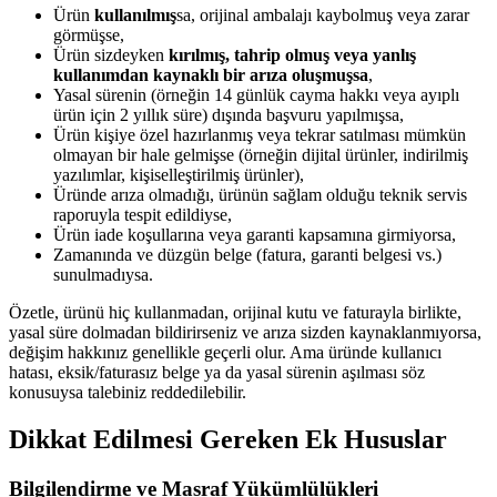
Ürün
kullanılmış
sa, orijinal ambalajı kaybolmuş veya zarar
görmüşse,
Ürün sizdeyken
kırılmış, tahrip olmuş veya yanlış
kullanımdan kaynaklı bir arıza oluşmuşsa
,
Yasal sürenin (örneğin 14 günlük cayma hakkı veya ayıplı
ürün için 2 yıllık süre) dışında başvuru yapılmışsa,
Ürün kişiye özel hazırlanmış veya tekrar satılması mümkün
olmayan bir hale gelmişse (örneğin dijital ürünler, indirilmiş
yazılımlar, kişiselleştirilmiş ürünler),
Üründe arıza olmadığı, ürünün sağlam olduğu teknik servis
raporuyla tespit edildiyse,
Ürün iade koşullarına veya garanti kapsamına girmiyorsa,
Zamanında ve düzgün belge (fatura, garanti belgesi vs.)
sunulmadıysa.
Özetle, ürünü hiç kullanmadan, orijinal kutu ve faturayla birlikte,
yasal süre dolmadan bildirirseniz ve arıza sizden kaynaklanmıyorsa,
değişim hakkınız genellikle geçerli olur. Ama üründe kullanıcı
hatası, eksik/faturasız belge ya da yasal sürenin aşılması söz
konusuysa talebiniz reddedilebilir.
Dikkat Edilmesi Gereken Ek Hususlar
Bilgilendirme ve Masraf Yükümlülükleri