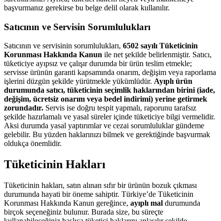
başvurmanız gerekirse bu belge delil olarak kullanılır.
Satıcının ve Servisin Sorumlulukları
Satıcının ve servisinin sorumlulukları,
6502 sayılı Tüketicinin
Korunması Hakkında Kanun
ile net şekilde belirlenmiştir. Satıcı,
tüketiciye ayıpsız ve çalışır durumda bir ürün teslim etmekle;
servisse ürünün garanti kapsamında onarım, değişim veya raporlama
işlerini düzgün şekilde yürütmekle yükümlüdür.
Ayıplı ürün
durumunda satıcı, tüketicinin seçimlik haklarından birini (iade,
değişim, ücretsiz onarım veya bedel indirimi) yerine getirmek
zorundadır.
Servis ise doğru tespit yapmalı, raporunu tarafsız
şekilde hazırlamalı ve yasal süreler içinde tüketiciye bilgi vermelidir.
Aksi durumda yasal yaptırımlar ve cezai sorumluluklar gündeme
gelebilir. Bu yüzden haklarınızı bilmek ve gerektiğinde başvurmak
oldukça önemlidir.
Tüketicinin Hakları
Tüketicinin hakları, satın alınan sıfır bir ürünün bozuk çıkması
durumunda hayati bir öneme sahiptir. Türkiye’de Tüketicinin
Korunması Hakkında Kanun gereğince,
ayıplı mal
durumunda
birçok seçeneğiniz bulunur. Burada size, bu süreçte
kullanabileceğiniz başlıca tüketici haklarını anlaşılır şekilde