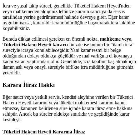
İcra ve yasal takip süreci, genellikle Tüketici Hakem Heyeti'nden
veya mahkemeden aldığınız lehinize kararın satıcı ya da servis
tarafından yerine getirilmemesi halinde devreye girer. Eğer karar
uygulanmazsa, kararı bir icra müdürlüğüne başvurarak icra takibine
koyabilirsiniz.
Burada dikkat edilmesi gereken en önemli nokta,
mahkeme veya
Tüketici Hakem Heyeti kararı
elinizde ise bunun bir “ilamlı icra”
süreciyle icraya konulabileceğidir. Yani karar resmi bir belge
olduğundan dolayı oldukça güçlüdür ve mal varlığına el koymaya
kadar varan yaptırımları olur. Genellikle, icra takibini başlatmak için
ilamın aslı veya onaylı suretiyle birlikte icra müdürlüğüne gitmeniz
yeterlidir.
Karara İtiraz Hakkı
Eğer satıcı veya yetkili servis, kendisi aleyhine verilen bir Tüketici
Hakem Heyeti kararını veya tüketici mahkemesi kararını kabul
etmezse, kanunen belirlenen süre içinde karara itiraz etme hakkına
sahiptir. Ancak bu süreler oldukça sınırlıdır ve geçildiğinde karar
kesinleşir.
Tüketici Hakem Heyeti Kararına İtiraz