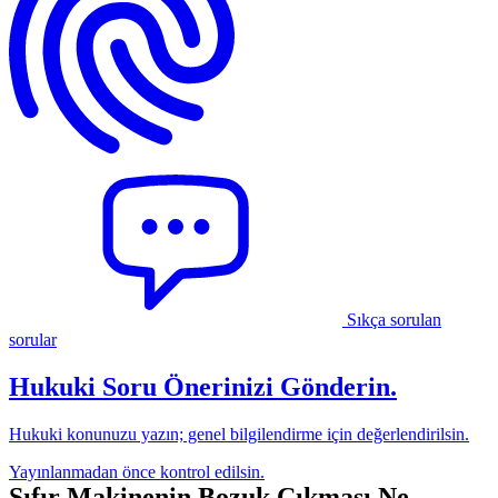
Başvuru ve Şikayet Süreçleri
Satıcı veya Yetkili Servis Talebinizi Yerine Getirmezse
Kargo ve Ürün Gönderim Prosedürleri
Sıkça Sorulan Sorular
Dikkat Edilmesi Gereken Ek Hususlar
Özet ve Sonuç
Sıkça sorulan
sorular
Hukuki Soru Önerinizi Gönderin.
Hukuki konunuzu yazın; genel bilgilendirme için değerlendirilsin.
Yayınlanmadan önce kontrol edilsin.
Sıfır Makinenin Bozuk Çıkması Ne