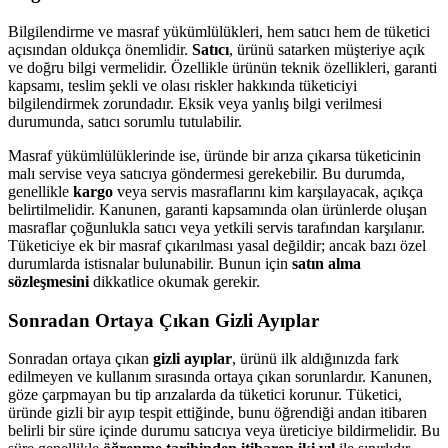
Bilgilendirme ve masraf yükümlülükleri, hem satıcı hem de tüketici
açısından oldukça önemlidir.
Satıcı
, ürünü satarken müşteriye açık
ve doğru bilgi vermelidir. Özellikle ürünün teknik özellikleri, garanti
kapsamı, teslim şekli ve olası riskler hakkında tüketiciyi
bilgilendirmek zorundadır. Eksik veya yanlış bilgi verilmesi
durumunda, satıcı sorumlu tutulabilir.
Masraf yükümlülüklerinde ise, üründe bir arıza çıkarsa tüketicinin
malı servise veya satıcıya göndermesi gerekebilir. Bu durumda,
genellikle
kargo
veya servis masraflarını kim karşılayacak, açıkça
belirtilmelidir. Kanunen, garanti kapsamında olan ürünlerde oluşan
masraflar çoğunlukla satıcı veya yetkili servis tarafından karşılanır.
Tüketiciye ek bir masraf çıkarılması yasal değildir; ancak bazı özel
durumlarda istisnalar bulunabilir. Bunun için
satın alma
sözleşmesini
dikkatlice okumak gerekir.
Sonradan Ortaya Çıkan Gizli Ayıplar
Sonradan ortaya çıkan
gizli ayıplar
, ürünü ilk aldığınızda fark
edilmeyen ve kullanım sırasında ortaya çıkan sorunlardır. Kanunen,
göze çarpmayan bu tip arızalarda da tüketici korunur. Tüketici,
üründe gizli bir ayıp tespit ettiğinde, bunu öğrendiği andan itibaren
belirli bir süre içinde durumu satıcıya veya üreticiye bildirmelidir. Bu