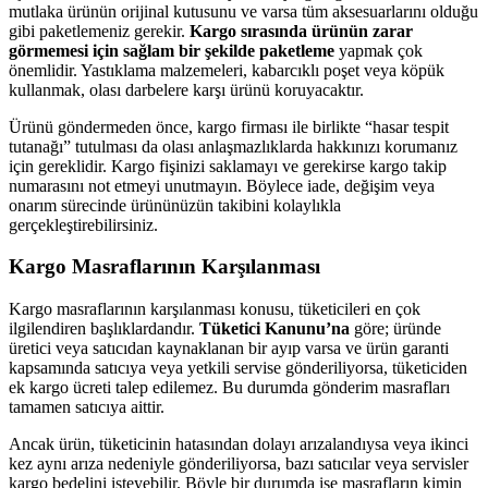
mutlaka ürünün orijinal kutusunu ve varsa tüm aksesuarlarını olduğu
gibi paketlemeniz gerekir.
Kargo sırasında ürünün zarar
görmemesi için sağlam bir şekilde paketleme
yapmak çok
önemlidir. Yastıklama malzemeleri, kabarcıklı poşet veya köpük
kullanmak, olası darbelere karşı ürünü koruyacaktır.
Ürünü göndermeden önce, kargo firması ile birlikte “hasar tespit
tutanağı” tutulması da olası anlaşmazlıklarda hakkınızı korumanız
için gereklidir. Kargo fişinizi saklamayı ve gerekirse kargo takip
numarasını not etmeyi unutmayın. Böylece iade, değişim veya
onarım sürecinde ürününüzün takibini kolaylıkla
gerçekleştirebilirsiniz.
Kargo Masraflarının Karşılanması
Kargo masraflarının karşılanması konusu, tüketicileri en çok
ilgilendiren başlıklardandır.
Tüketici Kanunu’na
göre; üründe
üretici veya satıcıdan kaynaklanan bir ayıp varsa ve ürün garanti
kapsamında satıcıya veya yetkili servise gönderiliyorsa, tüketiciden
ek kargo ücreti talep edilemez. Bu durumda gönderim masrafları
tamamen satıcıya aittir.
Ancak ürün, tüketicinin hatasından dolayı arızalandıysa veya ikinci
kez aynı arıza nedeniyle gönderiliyorsa, bazı satıcılar veya servisler
kargo bedelini isteyebilir. Böyle bir durumda ise masrafların kimin