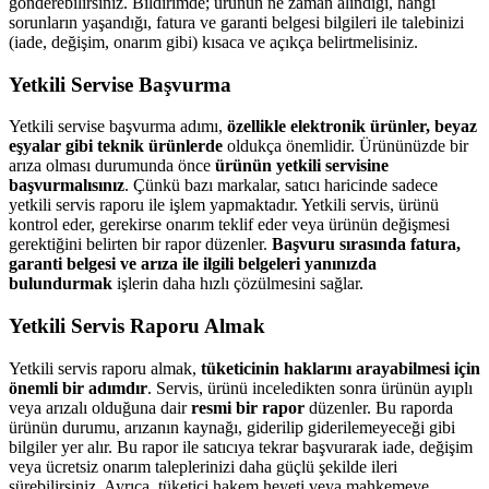
gönderebilirsiniz. Bildirimde; ürünün ne zaman alındığı, hangi
sorunların yaşandığı, fatura ve garanti belgesi bilgileri ile talebinizi
(iade, değişim, onarım gibi) kısaca ve açıkça belirtmelisiniz.
Yetkili Servise Başvurma
Yetkili servise başvurma adımı,
özellikle elektronik ürünler, beyaz
eşyalar gibi teknik ürünlerde
oldukça önemlidir. Ürününüzde bir
arıza olması durumunda önce
ürünün yetkili servisine
başvurmalısınız
. Çünkü bazı markalar, satıcı haricinde sadece
yetkili servis raporu ile işlem yapmaktadır. Yetkili servis, ürünü
kontrol eder, gerekirse onarım teklif eder veya ürünün değişmesi
gerektiğini belirten bir rapor düzenler.
Başvuru sırasında fatura,
garanti belgesi ve arıza ile ilgili belgeleri yanınızda
bulundurmak
işlerin daha hızlı çözülmesini sağlar.
Yetkili Servis Raporu Almak
Yetkili servis raporu almak,
tüketicinin haklarını arayabilmesi için
önemli bir adımdır
. Servis, ürünü inceledikten sonra ürünün ayıplı
veya arızalı olduğuna dair
resmi bir rapor
düzenler. Bu raporda
ürünün durumu, arızanın kaynağı, giderilip giderilemeyeceği gibi
bilgiler yer alır. Bu rapor ile satıcıya tekrar başvurarak iade, değişim
veya ücretsiz onarım taleplerinizi daha güçlü şekilde ileri
sürebilirsiniz. Ayrıca, tüketici hakem heyeti veya mahkemeye