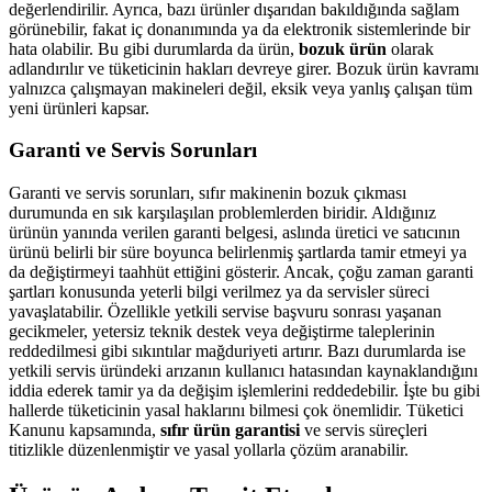
değerlendirilir. Ayrıca, bazı ürünler dışarıdan bakıldığında sağlam
görünebilir, fakat iç donanımında ya da elektronik sistemlerinde bir
hata olabilir. Bu gibi durumlarda da ürün,
bozuk ürün
olarak
adlandırılır ve tüketicinin hakları devreye girer. Bozuk ürün kavramı
yalnızca çalışmayan makineleri değil, eksik veya yanlış çalışan tüm
yeni ürünleri kapsar.
Garanti ve Servis Sorunları
Garanti ve servis sorunları, sıfır makinenin bozuk çıkması
durumunda en sık karşılaşılan problemlerden biridir. Aldığınız
ürünün yanında verilen garanti belgesi, aslında üretici ve satıcının
ürünü belirli bir süre boyunca belirlenmiş şartlarda tamir etmeyi ya
da değiştirmeyi taahhüt ettiğini gösterir. Ancak, çoğu zaman garanti
şartları konusunda yeterli bilgi verilmez ya da servisler süreci
yavaşlatabilir. Özellikle yetkili servise başvuru sonrası yaşanan
gecikmeler, yetersiz teknik destek veya değiştirme taleplerinin
reddedilmesi gibi sıkıntılar mağduriyeti artırır. Bazı durumlarda ise
yetkili servis üründeki arızanın kullanıcı hatasından kaynaklandığını
iddia ederek tamir ya da değişim işlemlerini reddedebilir. İşte bu gibi
hallerde tüketicinin yasal haklarını bilmesi çok önemlidir. Tüketici
Kanunu kapsamında,
sıfır ürün garantisi
ve servis süreçleri
titizlikle düzenlenmiştir ve yasal yollarla çözüm aranabilir.