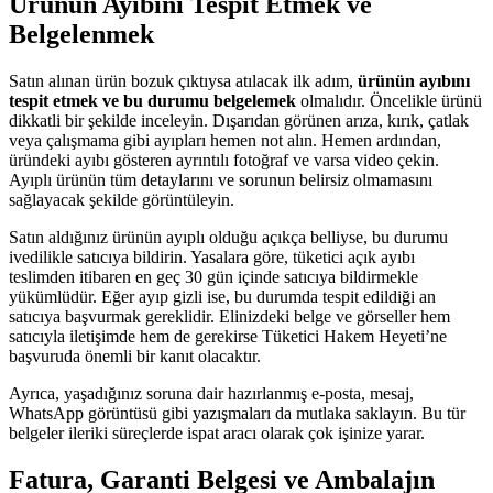
Ürünün Ayıbını Tespit Etmek ve
Belgelenmek
Satın alınan ürün bozuk çıktıysa atılacak ilk adım,
ürünün ayıbını
tespit etmek ve bu durumu belgelemek
olmalıdır. Öncelikle ürünü
dikkatli bir şekilde inceleyin. Dışarıdan görünen arıza, kırık, çatlak
veya çalışmama gibi ayıpları hemen not alın. Hemen ardından,
üründeki ayıbı gösteren ayrıntılı fotoğraf ve varsa video çekin.
Ayıplı ürünün tüm detaylarını ve sorunun belirsiz olmamasını
sağlayacak şekilde görüntüleyin.
Satın aldığınız ürünün ayıplı olduğu açıkça belliyse, bu durumu
ivedilikle satıcıya bildirin. Yasalara göre, tüketici açık ayıbı
teslimden itibaren en geç 30 gün içinde satıcıya bildirmekle
yükümlüdür. Eğer ayıp gizli ise, bu durumda tespit edildiği an
satıcıya başvurmak gereklidir. Elinizdeki belge ve görseller hem
satıcıyla iletişimde hem de gerekirse Tüketici Hakem Heyeti’ne
başvuruda önemli bir kanıt olacaktır.
Ayrıca, yaşadığınız soruna dair hazırlanmış e-posta, mesaj,
WhatsApp görüntüsü gibi yazışmaları da mutlaka saklayın. Bu tür
belgeler ileriki süreçlerde ispat aracı olarak çok işinize yarar.
Fatura, Garanti Belgesi ve Ambalajın