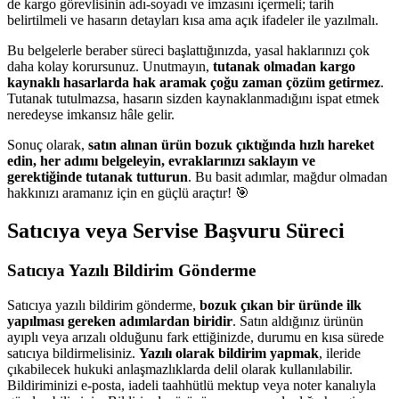
de kargo görevlisinin adı-soyadı ve imzasını içermeli; tarih
belirtilmeli ve hasarın detayları kısa ama açık ifadeler ile yazılmalı.
Bu belgelerle beraber süreci başlattığınızda, yasal haklarınızı çok
daha kolay korursunuz. Unutmayın,
tutanak olmadan kargo
kaynaklı hasarlarda hak aramak çoğu zaman çözüm getirmez
.
Tutanak tutulmazsa, hasarın sizden kaynaklanmadığını ispat etmek
neredeyse imkansız hâle gelir.
Sonuç olarak,
satın alınan ürün bozuk çıktığında hızlı hareket
edin, her adımı belgeleyin, evraklarınızı saklayın ve
gerektiğinde tutanak tutturun
. Bu basit adımlar, mağdur olmadan
hakkınızı aramanız için en güçlü araçtır! 🎯
Satıcıya veya Servise Başvuru Süreci
Satıcıya Yazılı Bildirim Gönderme
Satıcıya yazılı bildirim gönderme,
bozuk çıkan bir üründe ilk
yapılması gereken adımlardan biridir
. Satın aldığınız ürünün
ayıplı veya arızalı olduğunu fark ettiğinizde, durumu en kısa sürede
satıcıya bildirmelisiniz.
Yazılı olarak bildirim yapmak
, ileride
çıkabilecek hukuki anlaşmazlıklarda delil olarak kullanılabilir.
Bildiriminizi e-posta, iadeli taahhütlü mektup veya noter kanalıyla