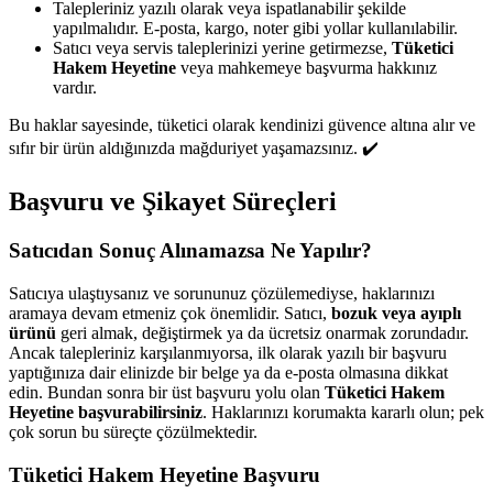
Talepleriniz yazılı olarak veya ispatlanabilir şekilde
yapılmalıdır. E-posta, kargo, noter gibi yollar kullanılabilir.
Satıcı veya servis taleplerinizi yerine getirmezse,
Tüketici
Hakem Heyetine
veya mahkemeye başvurma hakkınız
vardır.
Bu haklar sayesinde, tüketici olarak kendinizi güvence altına alır ve
sıfır bir ürün aldığınızda mağduriyet yaşamazsınız. ✔️
Başvuru ve Şikayet Süreçleri
Satıcıdan Sonuç Alınamazsa Ne Yapılır?
Satıcıya ulaştıysanız ve sorununuz çözülemediyse, haklarınızı
aramaya devam etmeniz çok önemlidir. Satıcı,
bozuk veya ayıplı
ürünü
geri almak, değiştirmek ya da ücretsiz onarmak zorundadır.
Ancak talepleriniz karşılanmıyorsa, ilk olarak yazılı bir başvuru
yaptığınıza dair elinizde bir belge ya da e-posta olmasına dikkat
edin. Bundan sonra bir üst başvuru yolu olan
Tüketici Hakem
Heyetine başvurabilirsiniz
. Haklarınızı korumakta kararlı olun; pek
çok sorun bu süreçte çözülmektedir.
Tüketici Hakem Heyetine Başvuru