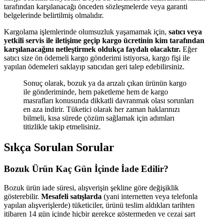
tarafından karşılanacağı önceden sözleşmelerde veya garanti
belgelerinde belirtilmiş olmalıdır.
Kargolama işlemlerinde olumsuzluk yaşamamak için,
satıcı veya
yetkili servis ile iletişime geçip kargo ücretinin kim tarafından
karşılanacağını netleştirmek oldukça faydalı olacaktır.
Eğer
satıcı size ön ödemeli kargo gönderimi istiyorsa, kargo fişi ile
yapılan ödemeleri saklayıp satıcıdan geri talep edebilirsiniz.
Sonuç olarak, bozuk ya da arızalı çıkan ürünün kargo
ile gönderiminde, hem paketleme hem de kargo
masrafları konusunda dikkatli davranmak olası sorunları
en aza indirir. Tüketici olarak her zaman haklarınızı
bilmeli, kısa sürede çözüm sağlamak için adımları
titizlikle takip etmelisiniz.
Sıkça Sorulan Sorular
Bozuk Ürün Kaç Gün İçinde İade Edilir?
Bozuk ürün iade süresi, alışverişin şekline göre değişiklik
gösterebilir.
Mesafeli satışlarda
(yani internetten veya telefonla
yapılan alışverişlerde) tüketiciler, ürünü teslim aldıkları tarihten
itibaren 14 gün içinde hiçbir gerekçe göstermeden ve cezai şart