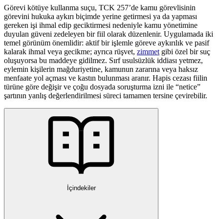
Görevi kötüye kullanma suçu, TCK 257’de kamu görevlisinin
görevini hukuka aykırı biçimde yerine getirmesi ya da yapması
gereken işi ihmal edip geciktirmesi nedeniyle kamu yönetimine
duyulan güveni zedeleyen bir fiil olarak düzenlenir. Uygulamada iki
temel görünüm önemlidir: aktif bir işlemle göreve aykırılık ve pasif
kalarak ihmal veya gecikme; ayrıca rüşvet,
zimmet
gibi özel bir suç
oluşuyorsa bu maddeye gidilmez. Sırf usulsüzlük iddiası yetmez,
eylemin kişilerin mağduriyetine, kamunun zararına veya haksız
menfaate yol açması ve kastın bulunması aranır. Hapis cezası fiilin
türüne göre değişir ve çoğu dosyada soruşturma izni ile “netice”
şartının yanlış değerlendirilmesi süreci tamamen tersine çevirebilir.
İçindekiler