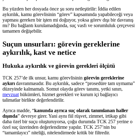
Bu yüzden her dosyada önce şu soru netleştirilir: İddia edilen
aykırılık, kamu görevlisinin “görev” kapsamında yapabileceği veya
yapması gereken bir işten mi doğuyor, yoksa görev dışı bir davranış
mı? Bu bağlantı kurulamadığında, suç vasfı ve sorumluluk çerçevesi
tamamen değişebilir.
Suçun unsurları: görevin gereklerine
aykırılık, kast ve netice
Hukuka aykırılık ve görevin gerekleri ölçütü
TCK 257’de ilk unsur, kamu görevlisinin
görevin gereklerine
aykırı
davranmasıdır. Bu aykırılık, sadece “prosedüre tam uymama”
düzeyinde kalmamalı. Somut olayda görev tanımı, yetki sınırı,
mevzuat
hükümleri, hizmet gerekleri ve kurum içi bağlayıcı
talimatlar birlikte değerlendirilir.
Ayrıca madde, “
kanunda ayrıca suç olarak tanımlanan haller
dışında
” devreye girer. Yani aynı fiil rüşvet, zimmet, irtikap gibi
daha özel bir suçu oluşturuyorsa, çoğu durumda TCK 257 yerine o
özel suç üzerinden değerlendirme yapılır. TCK 257’nin bu
“tamamlayıcı” niteliği, nitelendirmede kritik bir filtredir.