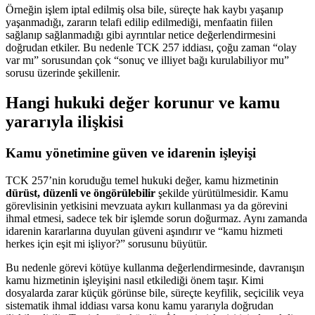
Örneğin işlem iptal edilmiş olsa bile, süreçte hak kaybı yaşanıp
yaşanmadığı, zararın telafi edilip edilmediği, menfaatin fiilen
sağlanıp sağlanmadığı gibi ayrıntılar netice değerlendirmesini
doğrudan etkiler. Bu nedenle TCK 257 iddiası, çoğu zaman “olay
var mı” sorusundan çok “sonuç ve illiyet bağı kurulabiliyor mu”
sorusu üzerinde şekillenir.
Hangi hukuki değer korunur ve kamu
yararıyla ilişkisi
Kamu yönetimine güven ve idarenin işleyişi
TCK 257’nin koruduğu temel hukuki değer, kamu hizmetinin
dürüst, düzenli ve öngörülebilir
şekilde yürütülmesidir. Kamu
görevlisinin yetkisini mevzuata aykırı kullanması ya da görevini
ihmal etmesi, sadece tek bir işlemde sorun doğurmaz. Aynı zamanda
idarenin kararlarına duyulan güveni aşındırır ve “kamu hizmeti
herkes için eşit mi işliyor?” sorusunu büyütür.
Bu nedenle görevi kötüye kullanma değerlendirmesinde, davranışın
kamu hizmetinin işleyişini nasıl etkilediği önem taşır. Kimi
dosyalarda zarar küçük görünse bile, süreçte keyfilik, seçicilik veya
sistematik ihmal iddiası varsa konu kamu yararıyla doğrudan