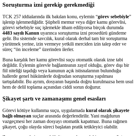
Soruşturma izni gerekip gerekmediği
TCK 257 iddialarında ilk bakılan konu, eylemin “
görev sebebiyle
”
işlenip işlenmediğidir. Şüpheli memur veya diğer kamu görevlisi,
görevi sebebiyle suç işlemekle itham ediliyorsa birçok durumda
4483 sayılı Kanun
uyarınca soruşturma izni prosedürü gündeme
gelir. Bu sistemde savcılık, kural olarak derhal tam bir soruşturma
yürütmek yerine, izin vermeye yetkili merciden izin talep eder ve
süreç “ön inceleme” üzerinden ilerler.
Buna karşılık her kamu görevlisi suçu otomatik olarak izne tabi
değildir. Eylemin görevle bağlantısının zayıf olduğu, görev dışı bir
fiil niteliği taşıdığı veya kanunun açık istisnalarının bulunduğu
hallerde genel hükümlerle doğrudan soruşturma yapılması
tartışılabilir. Bu ayrım, dosyanın başında doğru kurulmazsa hem usul
hem de delil toplama açısından ciddi sorun doğurur.
Şikayet şartı ve zamanaşımı genel esasları
Görevi kötüye kullanma suçu, uygulamada
kural olarak şikayete
bağlı olmayan
suçlar arasında değerlendirilir. Yani mağdurun
vazgeçmesi her zaman dosyayı otomatik kapatmaz. Buna rağmen
şikayet, çoğu olayda süreci başlatan pratik tetikleyici olabilir.