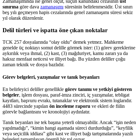
Zamanaşımında ise genel ölçüt, suçun kanundaki cezasının
üst
sınırına
göre dava
zamanaşımı
süresinin belirlenmesidir. Üst sınırı
beş yılı geçmeyen hapis cezalarında genel zamanaşımı süresi sekiz
yıl olarak düzenlenir.
Delil türleri ve ispatta öne çıkan noktalar
TCK 257 dosyalarında “olay oldu” demek yetmez. Mahkeme
genelde üç noktayı somut delille görmek ister: (1) görev gereklerine
aykırılık veya ihmal, (2) kast, (3) mağduriyet, kamu zararı ya da
haksız menfaat neticesi ve illiyet bağı. Bu yüzden deliller çoğu
zaman teknik ve dosya bazlıdır.
Görev belgeleri, yazışmalar ve tanık beyanları
En belirleyici deliller genellikle
görev tanımı ve yetkiyi gösteren
belgeler
, işlem dosyası, paraf-imza zinciri, iç yazışmalar, tebligat
kayıtları, başvuru evrakı, tutanaklar ve elektronik sistem loglarıdır.
4483 sürecinde yapılan
ön inceleme raporu
ve ekleri de fiilin
görevle bağlantısını ve kronolojiyi aydınlatır.
Tanık beyanları ise tek başına yeterli olmayabilir. Ancak “işin neden
yapılmadığı”, “kimin hangi aşamada süreci durdurduğu”, “keyfilik
veya seçicilik iddiası” gibi kast ve illiyet bağı tartışmalarında yazılı
belgeleri tamamlayan önemli bir rol oynar.