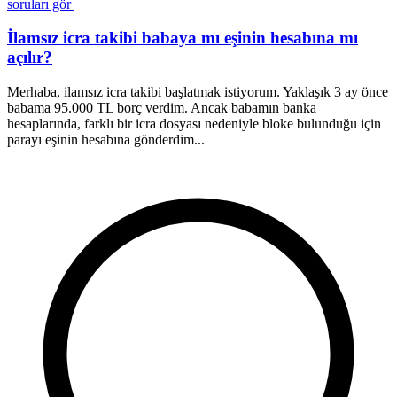
soruları gör
İlamsız icra takibi babaya mı eşinin hesabına mı
açılır?
Merhaba, ilamsız icra takibi başlatmak istiyorum. Yaklaşık 3 ay önce
M
babama 95.000 TL borç verdim. Ancak babamın banka
a
hesaplarında, farklı bir icra dosyası nedeniyle bloke bulunduğu için
a
parayı eşinin hesabına gönderdim...
s