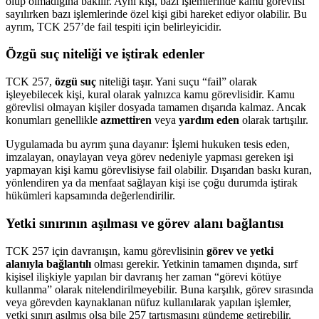
olup olmadığına bakılır. Aynı kişi, bazı işlemlerinde kamu görevlisi
sayılırken bazı işlemlerinde özel kişi gibi hareket ediyor olabilir. Bu
ayrım, TCK 257’de fail tespiti için belirleyicidir.
Özgü suç niteliği ve iştirak edenler
TCK 257,
özgü suç
niteliği taşır. Yani suçu “fail” olarak
işleyebilecek kişi, kural olarak yalnızca kamu görevlisidir. Kamu
görevlisi olmayan kişiler dosyada tamamen dışarıda kalmaz. Ancak
konumları genellikle
azmettiren
veya
yardım eden
olarak tartışılır.
Uygulamada bu ayrım şuna dayanır: İşlemi hukuken tesis eden,
imzalayan, onaylayan veya görev nedeniyle yapması gereken işi
yapmayan kişi kamu görevlisiyse fail olabilir. Dışarıdan baskı kuran,
yönlendiren ya da menfaat sağlayan kişi ise çoğu durumda iştirak
hükümleri kapsamında değerlendirilir.
Yetki sınırının aşılması ve görev alanı bağlantısı
TCK 257 için davranışın, kamu görevlisinin
görev ve yetki
alanıyla bağlantılı
olması gerekir. Yetkinin tamamen dışında, sırf
kişisel ilişkiyle yapılan bir davranış her zaman “görevi kötüye
kullanma” olarak nitelendirilmeyebilir. Buna karşılık, görev sırasında
veya görevden kaynaklanan nüfuz kullanılarak yapılan işlemler,
yetki sınırı aşılmış olsa bile 257 tartışmasını gündeme getirebilir.