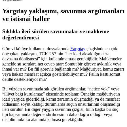
Yargıtay yaklaşımı, savunma argümanları
ve istisnai haller
Sıklıkla ileri sürülen savunmalar ve mahkeme
değerlendirmesi
Görevi kötüye kullanma dosyalarında
Yargıtay
çizgisinde en çok
öne çıkan yaklaşım, TCK 257’nin “her idari aksaklığın ceza
davasına dönüşmesi” için kullanılmaması gerektiğidir. Mahkemeler
genelde şu sorulara net cevap arar: Somut bir göreve aykırılık veya
ihmal var mı? Bu fiil görevle bağlantılı mı? Mağduriyet, kamu zararı
veya haksız menfaat açıkça gösterilebiliyor mu? Failin kastı somut
delille destekleniyor mu?
Bu yüzden savunmada sık görülen argümanlar, “netice yok” veya
“illiyet bağı kurulamaz” ekseninde toplanır. Örneğin mağduriyetin
idari yargıda giderildiği, kamu zararının oluşmadığı ya da menfaat
iddiasının soyut kaldığı durumlarda suçun unsurlarının oluşmadığı
ileri sürülür. Bir diğer yaygın savunma çizgisi, fiilin başka bir suç
tipi kapsamında değerlendirilmesinin daha doğru olduğu veya
disiplin hukuku alanında kalması gerektiğidir.