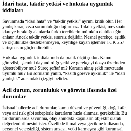
İdari hata, takdir yetkisi ve hukuka uygunluk
iddiaları
Savunmada “idari hata” ve “takdir yetkisi” ayrımı kritik olur. Her
yanlış karar, ceza sorumluluğu doğurmaz. Takdir yetkisi, mevzuatın
idareye bıraktığı alanlarda farklı tercihlerin mümkün olabileceğini
anlatır. Ancak takdir yetkisi sınırsız değildir. Nesnel gerekçe, eşitlik
ve ölçülülükle desteklenmeyen, keyfiliğe kayan işlemler TCK 257
tartışmasını güçlendirebilir.
Hukuka uygunluk iddialarında da pratik ölçüt şudur: Kamu
görevlisi, işlemini dayandırdığı yetki ve gerekçeyi dosya üzerinden
gösterebiliyor mu? Süreç şeffaf mı? Kararın alınış şekli mevzuatla
uyumlu mu? Bu soruların yanıtı, “kasıtlı göreve aykırılık” ile “idari
yanlışlık” arasındaki çizgiyi belirler.
Acil durum, zorunluluk ve görevin ifasında özel
durumlar
İstisnai hallerde acil durumlar, kamu düzeni ve güvenliği, doğal afet
veya ani risk gibi sebeplerle kararların hızla alınması gerekebilir. Bu
tür durumlarda savunma, olay anındaki koşulların objektif olarak
değerlendirilmesini ister. Özellikle ihmal veya gecikme iddiasında,
personel yetersizliği, sistem arızası, yetki karmaşası gibi kurumsal