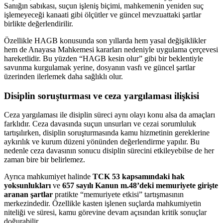
Sanığın sabıkası, suçun işleniş biçimi, mahkemenin yeniden suç
işlemeyeceği kanaati gibi ölçütler ve güncel mevzuattaki şartlar
birlikte değerlendirilir.
Özellikle HAGB konusunda son yıllarda hem yasal değişiklikler
hem de Anayasa Mahkemesi kararları nedeniyle uygulama çerçevesi
hareketlidir. Bu yüzden “HAGB kesin olur” gibi bir beklentiyle
savunma kurgulamak yerine, dosyanın vasfı ve güncel şartlar
üzerinden ilerlemek daha sağlıklı olur.
Disiplin soruşturması ve ceza yargılaması ilişkisi
Ceza yargılaması ile disiplin süreci aynı olayı konu alsa da amaçları
farklıdır. Ceza davasında suçun unsurları ve cezai sorumluluk
tartışılırken, disiplin soruşturmasında kamu hizmetinin gereklerine
aykırılık ve kurum düzeni yönünden değerlendirme yapılır. Bu
nedenle ceza davasının sonucu disiplin sürecini etkileyebilse de her
zaman bire bir belirlemez.
Ayrıca mahkumiyet halinde
TCK 53 kapsamındaki hak
yoksunlukları
ve
657 sayılı Kanun m.48’deki memuriyete girişte
aranan şartlar
pratikte “memuriyete etkisi” tartışmasının
merkezindedir. Özellikle kasten işlenen suçlarda mahkumiyetin
niteliği ve süresi, kamu görevine devam açısından kritik sonuçlar
doğurabilir.