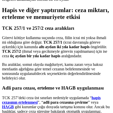
Hapis ve diğer yaptırımlar: ceza miktarı,
erteleme ve memuriyete etkisi
TCK 257/1 ve 257/2 ceza aralıkları
Görevi kötüye kullanma suçunda ceza, fiilin icrai mi yoksa ihmali
mi olduğuna göre değişir.
TCK 257/1
(icrai davranışla göreve
aykırılık) için kanunda
altı aydan iki yıla kadar hapis
öngörülür.
TCK 257/2
(ihmal veya gecikmeyle görevin yapılmaması) için ise
ceza
üç aydan bir yıla kadar hapis
aralığındadır.
Bu aralıklar, somut olayda mağduriyet, kamu zararı veya haksız
menfaatin ağırlığına göre temel cezanın belirlenmesinde ve
sonrasında uygulanabilecek seçeneklerin değerlendirilmesinde
belirleyici olur.
Adli para cezası, erteleme ve HAGB uygulanması
TCK 257’deki ceza üst sınırları nedeniyle uygulamada “
hapis
cezasının ertelenmesi
”, “
adli para cezasına çevirme
” veya
HAGB
gibi kurumlar çoğu dosyada tartışma konusu olur. Ancak bu
başlıklar, sadece ceza süresine bakılarak otomatik uygulanmaz.