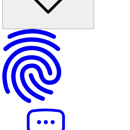
TCK 257 kapsamındaki suçun tanımı ve iki ayrı görünümü
Kamu görevlisi kimdir ve kimler fail olabilir?
Suçun unsurları: görevin gereklerine aykırılık, kast ve netice
Hangi hukuki değer korunur ve kamu yararıyla ilişkisi
Soruşturma ve kovuşturmada usul: izin, şikayet ve görevli mahkeme
Hapis ve diğer yaptırımlar: ceza miktarı, erteleme ve memuriyete
etkisi
Yargıtay yaklaşımı, savunma argümanları ve istisnai haller