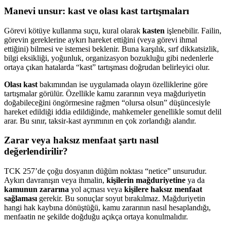
Manevi unsur: kast ve olası kast tartışmaları
Görevi kötüye kullanma suçu, kural olarak
kasten
işlenebilir. Failin,
görevin gereklerine aykırı hareket ettiğini (veya görevi ihmal
ettiğini) bilmesi ve istemesi beklenir. Buna karşılık, sırf dikkatsizlik,
bilgi eksikliği, yoğunluk, organizasyon bozukluğu gibi nedenlerle
ortaya çıkan hatalarda “kast” tartışması doğrudan belirleyici olur.
Olası kast
bakımından ise uygulamada olayın özelliklerine göre
tartışmalar görülür. Özellikle kamu zararının veya mağduriyetin
doğabileceğini öngörmesine rağmen “olursa olsun” düşüncesiyle
hareket edildiği iddia edildiğinde, mahkemeler genellikle somut delil
arar. Bu sınır, taksir-kast ayrımının en çok zorlandığı alandır.
Zarar veya haksız menfaat şartı nasıl
değerlendirilir?
TCK 257’de çoğu dosyanın düğüm noktası “netice” unsurudur.
Aykırı davranışın veya ihmalin,
kişilerin mağduriyetine
ya da
kamunun zararına
yol açması veya
kişilere haksız menfaat
sağlaması
gerekir. Bu sonuçlar soyut bırakılmaz. Mağduriyetin
hangi hak kaybına dönüştüğü, kamu zararının nasıl hesaplandığı,
menfaatin ne şekilde doğduğu açıkça ortaya konulmalıdır.