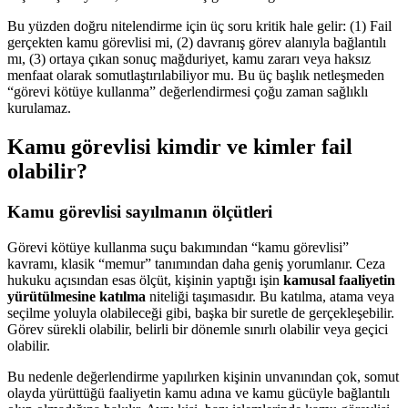
Bu yüzden doğru nitelendirme için üç soru kritik hale gelir: (1) Fail
gerçekten kamu görevlisi mi, (2) davranış görev alanıyla bağlantılı
mı, (3) ortaya çıkan sonuç mağduriyet, kamu zararı veya haksız
menfaat olarak somutlaştırılabiliyor mu. Bu üç başlık netleşmeden
“görevi kötüye kullanma” değerlendirmesi çoğu zaman sağlıklı
kurulamaz.
Kamu görevlisi kimdir ve kimler fail
olabilir?
Kamu görevlisi sayılmanın ölçütleri
Görevi kötüye kullanma suçu bakımından “kamu görevlisi”
kavramı, klasik “memur” tanımından daha geniş yorumlanır. Ceza
hukuku açısından esas ölçüt, kişinin yaptığı işin
kamusal faaliyetin
yürütülmesine katılma
niteliği taşımasıdır. Bu katılma, atama veya
seçilme yoluyla olabileceği gibi, başka bir suretle de gerçekleşebilir.
Görev sürekli olabilir, belirli bir dönemle sınırlı olabilir veya geçici
olabilir.
Bu nedenle değerlendirme yapılırken kişinin unvanından çok, somut
olayda yürüttüğü faaliyetin kamu adına ve kamu gücüyle bağlantılı