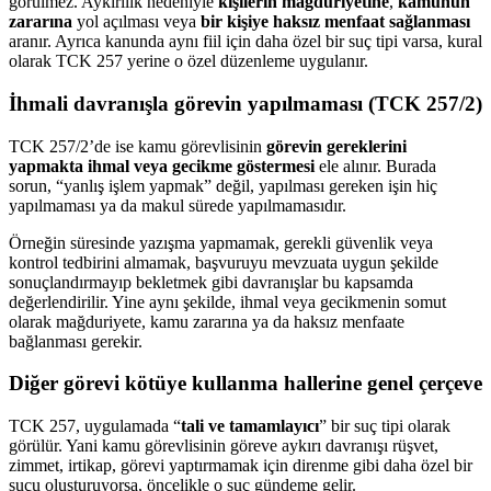
görülmez. Aykırılık nedeniyle
kişilerin mağduriyetine
,
kamunun
zararına
yol açılması veya
bir kişiye haksız menfaat sağlanması
aranır. Ayrıca kanunda aynı fiil için daha özel bir suç tipi varsa, kural
olarak TCK 257 yerine o özel düzenleme uygulanır.
İhmali davranışla görevin yapılmaması (TCK 257/2)
TCK 257/2’de ise kamu görevlisinin
görevin gereklerini
yapmakta ihmal veya gecikme göstermesi
ele alınır. Burada
sorun, “yanlış işlem yapmak” değil, yapılması gereken işin hiç
yapılmaması ya da makul sürede yapılmamasıdır.
Örneğin süresinde yazışma yapmamak, gerekli güvenlik veya
kontrol tedbirini almamak, başvuruyu mevzuata uygun şekilde
sonuçlandırmayıp bekletmek gibi davranışlar bu kapsamda
değerlendirilir. Yine aynı şekilde, ihmal veya gecikmenin somut
olarak mağduriyete, kamu zararına ya da haksız menfaate
bağlanması gerekir.
Diğer görevi kötüye kullanma hallerine genel çerçeve
TCK 257, uygulamada “
tali ve tamamlayıcı
” bir suç tipi olarak
görülür. Yani kamu görevlisinin göreve aykırı davranışı rüşvet,
zimmet, irtikap, görevi yaptırmamak için direnme gibi daha özel bir
suçu oluşturuyorsa, öncelikle o suç gündeme gelir.