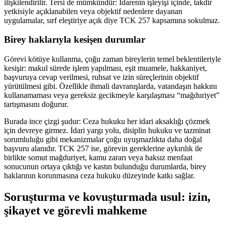
ilişkilendirilir. Tersi de mümkündür: İdarenin işleyişi içinde, takdir
yetkisiyle açıklanabilen veya objektif nedenlere dayanan
uygulamalar, sırf eleştiriye açık diye TCK 257 kapsamına sokulmaz.
Birey haklarıyla kesişen durumlar
Görevi kötüye kullanma, çoğu zaman bireylerin temel beklentileriyle
kesişir: makul sürede işlem yapılması, eşit muamele, hakkaniyet,
başvuruya cevap verilmesi, ruhsat ve izin süreçlerinin objektif
yürütülmesi gibi. Özellikle ihmali davranışlarda, vatandaşın hakkını
kullanamaması veya gereksiz gecikmeyle karşılaşması “mağduriyet”
tartışmasını doğurur.
Burada ince çizgi şudur: Ceza hukuku her idari aksaklığı çözmek
için devreye girmez. İdari yargı yolu, disiplin hukuku ve tazminat
sorumluluğu gibi mekanizmalar çoğu uyuşmazlıkta daha doğal
başvuru alanıdır. TCK 257 ise, görevin gereklerine aykırılık ile
birlikte somut mağduriyet, kamu zararı veya haksız menfaat
sonucunun ortaya çıktığı ve kastın bulunduğu durumlarda, birey
haklarının korunmasına ceza hukuku düzeyinde katkı sağlar.
Soruşturma ve kovuşturmada usul: izin,
şikayet ve görevli mahkeme