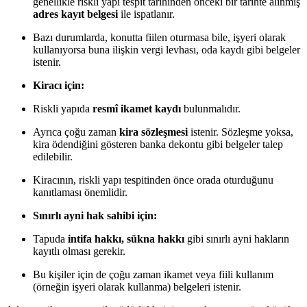
genellikle riskli yapı tespit tarihinden önceki bir tarihte alınmış
adres kayıt belgesi
ile ispatlanır.
Bazı durumlarda, konutta fiilen oturmasa bile, işyeri olarak
kullanıyorsa buna ilişkin vergi levhası, oda kaydı gibi belgeler
istenir.
Kiracı için:
Riskli yapıda
resmî ikamet kaydı
bulunmalıdır.
Ayrıca çoğu zaman
kira sözleşmesi
istenir. Sözleşme yoksa,
kira ödendiğini gösteren banka dekontu gibi belgeler talep
edilebilir.
Kiracının, riskli yapı tespitinden önce orada oturduğunu
kanıtlaması önemlidir.
Sınırlı ayni hak sahibi için:
Tapuda
intifa hakkı, sükna hakkı
gibi sınırlı ayni hakların
kayıtlı olması gerekir.
Bu kişiler için de çoğu zaman ikamet veya fiili kullanım
(örneğin işyeri olarak kullanma) belgeleri istenir.