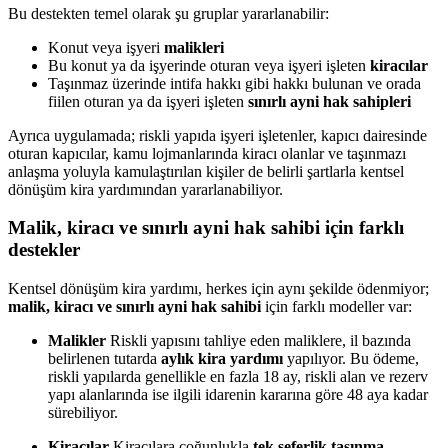
Bu destekten temel olarak şu gruplar yararlanabilir:
Konut veya işyeri
malikleri
Bu konut ya da işyerinde oturan veya işyeri işleten
kiracılar
Taşınmaz üzerinde intifa hakkı gibi hakkı bulunan ve orada
fiilen oturan ya da işyeri işleten
sınırlı ayni hak sahipleri
Ayrıca uygulamada; riskli yapıda işyeri işletenler, kapıcı dairesinde
oturan kapıcılar, kamu lojmanlarında kiracı olanlar ve taşınmazı
anlaşma yoluyla kamulaştırılan kişiler de belirli şartlarla kentsel
dönüşüm kira yardımından yararlanabiliyor.
Malik, kiracı ve sınırlı ayni hak sahibi için farklı
destekler
Kentsel dönüşüm kira yardımı, herkes için aynı şekilde ödenmiyor;
malik, kiracı ve sınırlı ayni hak sahibi
için farklı modeller var:
Malikler
Riskli yapısını tahliye eden maliklere, il bazında
belirlenen tutarda
aylık kira yardımı
yapılıyor. Bu ödeme,
riskli yapılarda genellikle en fazla 18 ay, riskli alan ve rezerv
yapı alanlarında ise ilgili idarenin kararına göre 48 aya kadar
sürebiliyor.
Kiracılar
Kiracılara çoğunlukla
tek seferlik taşınma