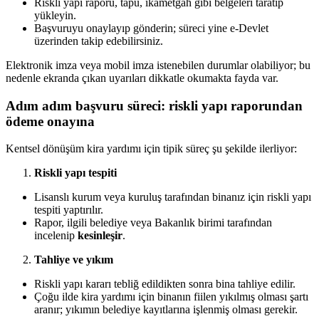
Riskli yapı raporu, tapu, ikametgâh gibi belgeleri taratıp
yükleyin.
Başvuruyu onaylayıp gönderin; süreci yine e-Devlet
üzerinden takip edebilirsiniz.
Elektronik imza veya mobil imza istenebilen durumlar olabiliyor; bu
nedenle ekranda çıkan uyarıları dikkatle okumakta fayda var.
Adım adım başvuru süreci: riskli yapı raporundan
ödeme onayına
Kentsel dönüşüm kira yardımı için tipik süreç şu şekilde ilerliyor:
Riskli yapı tespiti
Lisanslı kurum veya kuruluş tarafından binanız için riskli yapı
tespiti yaptırılır.
Rapor, ilgili belediye veya Bakanlık birimi tarafından
incelenip
kesinleşir
.
Tahliye ve yıkım
Riskli yapı kararı tebliğ edildikten sonra bina tahliye edilir.
Çoğu ilde kira yardımı için binanın fiilen yıkılmış olması şartı
aranır; yıkımın belediye kayıtlarına işlenmiş olması gerekir.