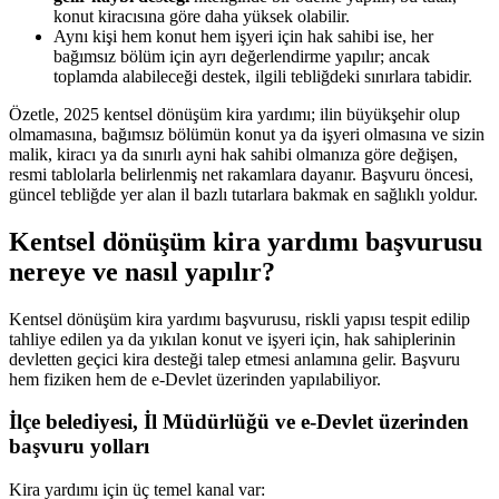
konut kiracısına göre daha yüksek olabilir.
Aynı kişi hem konut hem işyeri için hak sahibi ise, her
bağımsız bölüm için ayrı değerlendirme yapılır; ancak
toplamda alabileceği destek, ilgili tebliğdeki sınırlara tabidir.
Özetle, 2025 kentsel dönüşüm kira yardımı; ilin büyükşehir olup
olmamasına, bağımsız bölümün konut ya da işyeri olmasına ve sizin
malik, kiracı ya da sınırlı ayni hak sahibi olmanıza göre değişen,
resmi tablolarla belirlenmiş net rakamlara dayanır. Başvuru öncesi,
güncel tebliğde yer alan il bazlı tutarlara bakmak en sağlıklı yoldur.
Kentsel dönüşüm kira yardımı başvurusu
nereye ve nasıl yapılır?
Kentsel dönüşüm kira yardımı başvurusu, riskli yapısı tespit edilip
tahliye edilen ya da yıkılan konut ve işyeri için, hak sahiplerinin
devletten geçici kira desteği talep etmesi anlamına gelir. Başvuru
hem fiziken hem de e-Devlet üzerinden yapılabiliyor.
İlçe belediyesi, İl Müdürlüğü ve e-Devlet üzerinden
başvuru yolları
Kira yardımı için üç temel kanal var: