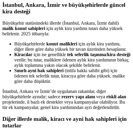
İstanbul, Ankara, İzmir ve büyükşehirlerde güncel
kira desteği
Büyükşehir statüsündeki illerde (İstanbul, Ankara, İzmir dahil)
malik konut sahipleri
için aylık kira yardımı tutarı daha yüksek
belirlenir. 2025 itibarıyla:
Büyükşehirlerde
konut malikleri
için aylık kira yardımı,
diğer illere göre daha yüksek bir tavan üzerinden hesaplanır.
Kiracılar
için ise genellikle
tek seferlik taşınma/kira desteği
verilir; bu tutar, maliklere ödenen aylık kira yardımının birkaç
aylık toplamına yakın olacak şekilde belirlenir.
Sınırlı ayni hak sahipleri
(intifa hakkı sahibi gibi) için
ödenen tek seferlik tutar, kiracıya göre daha yüksek, malike
göre daha düşüktür.
İstanbul, Ankara ve İzmir’de uygulanan rakamlar, diğer
büyükşehirlerle aynıdır; sadece
rezerv yapı alanı
veya
riskli alan
projelerinde, il bazlı ek destekler veya kampanyalar olabiliyor. Bu
tür ek kampanyalar, genel kira yardımından ayrı değerlendirilir.
Diğer illerde malik, kiracı ve ayni hak sahipleri için
tutarlar