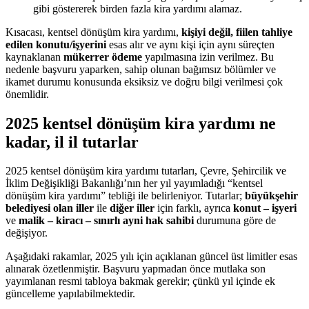
gibi göstererek birden fazla kira yardımı alamaz.
Kısacası, kentsel dönüşüm kira yardımı,
kişiyi değil, fiilen tahliye
edilen konutu/işyerini
esas alır ve aynı kişi için aynı süreçten
kaynaklanan
mükerrer ödeme
yapılmasına izin verilmez. Bu
nedenle başvuru yaparken, sahip olunan bağımsız bölümler ve
ikamet durumu konusunda eksiksiz ve doğru bilgi verilmesi çok
önemlidir.
2025 kentsel dönüşüm kira yardımı ne
kadar, il il tutarlar
2025 kentsel dönüşüm kira yardımı tutarları, Çevre, Şehircilik ve
İklim Değişikliği Bakanlığı’nın her yıl yayımladığı “kentsel
dönüşüm kira yardımı” tebliği ile belirleniyor. Tutarlar;
büyükşehir
belediyesi olan iller
ile
diğer iller
için farklı, ayrıca
konut – işyeri
ve
malik – kiracı – sınırlı ayni hak sahibi
durumuna göre de
değişiyor.
Aşağıdaki rakamlar, 2025 yılı için açıklanan güncel üst limitler esas
alınarak özetlenmiştir. Başvuru yapmadan önce mutlaka son
yayımlanan resmi tabloya bakmak gerekir; çünkü yıl içinde ek
güncelleme yapılabilmektedir.