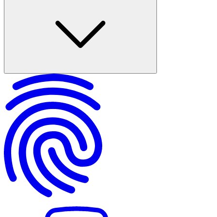
Kentsel dönüşüm kira yardımı nedir, kimler yararlanabilir?
Kentsel dönüşüm kira yardımı şartları neler?
2025 kentsel dönüşüm kira yardımı ne kadar, il il tutarlar
Kentsel dönüşüm kira yardımı başvurusu nereye ve nasıl yapılır?
Kentsel dönüşüm kira yardımı için gerekli belgeler
Kentsel dönüşüm kira yardımı kaç ay veriliyor, ödeme nasıl
yapılıyor?
Kentsel dönüşüm kira yardımı başvurusu reddedilirse ne yapılır?
Kentsel dönüşüm kira yardımı alırken dikkat edilmesi gerekenler