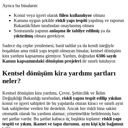
Ayrıca bu binaların:
Konut veya işyeri olarak
fiilen kullanılıyor
olması
Kanuna uygun şekilde
riskli yapı tespiti
yapılmış ve raporun
Bakanlık/İdare tarafından onaylanmış olması
Sonrasında yapının
anlaşma ile tahliye edilmiş
ya da
yıktırılmış
olması gerekiyor.
Sadece dış cephe yenilemesi, basit tadilat ya da kendi isteğiyle
boşaltılan ama riskli yapı tespiti olmayan binalar, kentsel dönüşüm
kira yardımı kapsamına girmiyor. Yardım, doğrudan
6306 sayılı
Kanun kapsamındaki dönüşüm projeleri
ile sınırlı tutuluyor.
Kentsel dönüşüm kira yardımı şartları
neler?
Kentsel dönüşüm kira yardımı, Çevre, Şehircilik ve İklim
Değişikliği Bakanlığı tarafından,
riskli yapısı tespit edilip yıkılan
konut ve işyeri sahipleri ile bu yapılarda oturan kiracı ve sınırlı ayni
hak sahiplerine verilen bir destektir. Ancak her riskli bina sakini
otomatik olarak bu yardımı alamaz; yönetmelikte belirlenmiş bazı
net şartlar vardır. Bu şartlar kabaca üç başlıkta toplanır:
riskli yapı
tespiti ve yıkım
,
ikamet ve tapu durumu
,
aynı kişi için bağımsız