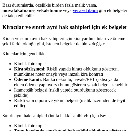
Bazı durumlarda, özellikle birden fazla malik varsa,
muvafakatname
,
vekaletname
veya
veraset ilamı
gibi ek belgeler
de talep edilebilir.
Kiracılar ve sınırlı ayni hak sahipleri için ek belgeler
Kiracı ve sınırlı ayni hak sahipleri için kira yardımı tutarı ve ödeme
şekli farklı olduğu gibi, istenen belgeler de biraz değişir:
Kiracılar için genellikle:
Kimlik fotokopisi
Kira sözleşmesi
: Riskli yapıda kiracı olduğunu gösteren,
mümkünse noter onaylı veya imzalı kira kontratı
Ödeme kanıtı
: Banka dekontu, havale/EFT çıktısı ya da
elden ödeme yapılıyorsa bunu gösteren yazılı belge istenebilir
İkametgâh belgesi (riskli yapıda oturduğunu gösterecek
şekilde)
Riskli yapı raporu ve yıkım belgesi (malik üzerinden de teyit
edilir)
Sınırlı ayni hak sahipleri (intifa hakkı sahibi vb.) için ise:
Kimlik fotokopisi
Tapu kaydında sınırlı ayni hak sahibi olduğunu gösteren