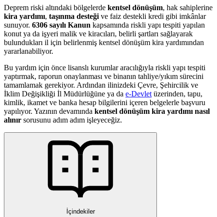
Deprem riski altındaki bölgelerde
kentsel dönüşüm
, hak sahiplerine
kira yardımı
,
taşınma desteği
ve faiz destekli kredi gibi imkânlar
sunuyor.
6306 sayılı Kanun
kapsamında riskli yapı tespiti yapılan
konut ya da işyeri malik ve kiracıları, belirli şartları sağlayarak
bulundukları il için belirlenmiş kentsel dönüşüm kira yardımından
yararlanabiliyor.
Bu yardım için önce lisanslı kurumlar aracılığıyla riskli yapı tespiti
yaptırmak, raporun onaylanması ve binanın tahliye/yıkım sürecini
tamamlamak gerekiyor. Ardından ilinizdeki Çevre, Şehircilik ve
İklim Değişikliği İl Müdürlüğüne ya da
e-Devlet
üzerinden, tapu,
kimlik, ikamet ve banka hesap bilgilerini içeren belgelerle başvuru
yapılıyor. Yazının devamında
kentsel dönüşüm kira yardımı nasıl
alınır
sorusunu adım adım işleyeceğiz.
İçindekiler