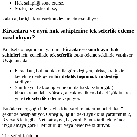
Hak sahipliği sona ererse,
Sözleşme feshedilirse,
kalan aylar için kira yardımı devam etmeyebiliyor.
Kiracılara ve ayni hak sahiplerine tek seferlik ödeme
nasıl oluyor?
Kentsel dönüşüm kira yardımı,
kiracılar
ve
sınırlı ayni hak
sahipleri
için genellikle
tek seferlik
toplu ödeme şeklinde yapılıyor.
Uygulamada:
Kiracılara, bulundukları ile göre değişen, birkaç aylık kira
bedeline denk gelen
bir defalık taşınma/kira desteği
veriliyor.
Sınırlı ayni hak sahiplerine (intifa hakkı sahibi gibi)
kiracılardan daha yüksek, ancak malikten daha düşük tutarda
yine
tek seferlik
ödeme yapılıyor.
Bu ödemeler, çoğu ilde “aylık kira yardım tutarının belirli katı”
şeklinde hesaplanıyor. Örneğin, ilgili ildeki aylık kira yardımının 2,
3 veya 5 katı gibi. Net katsayıyı, başvurduğunuz tarihteki güncel
uygulamaya göre İl Müdürlüğü veya belediye bildiriyor.
Tek seferlik ödeme: