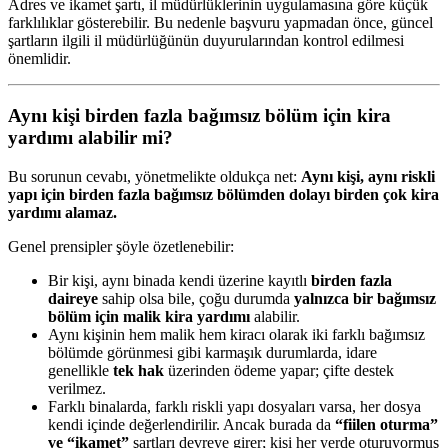
Adres ve ikamet şartı, il müdürlüklerinin uygulamasına göre küçük
farklılıklar gösterebilir. Bu nedenle başvuru yapmadan önce, güncel
şartların ilgili il müdürlüğünün duyurularından kontrol edilmesi
önemlidir.
Aynı kişi birden fazla bağımsız bölüm için kira
yardımı alabilir mi?
Bu sorunun cevabı, yönetmelikte oldukça net:
Aynı kişi, aynı riskli
yapı için birden fazla bağımsız bölümden dolayı birden çok kira
yardımı alamaz.
Genel prensipler şöyle özetlenebilir:
Bir kişi, aynı binada kendi üzerine kayıtlı
birden fazla
daireye
sahip olsa bile, çoğu durumda
yalnızca bir bağımsız
bölüm için malik kira yardımı
alabilir.
Aynı kişinin hem malik hem kiracı olarak iki farklı bağımsız
bölümde görünmesi gibi karmaşık durumlarda, idare
genellikle
tek hak
üzerinden ödeme yapar; çifte destek
verilmez.
Farklı binalarda, farklı riskli yapı dosyaları varsa, her dosya
kendi içinde değerlendirilir. Ancak burada da
“fiilen oturma”
ve “ikamet”
şartları devreye girer; kişi her yerde oturuyormuş