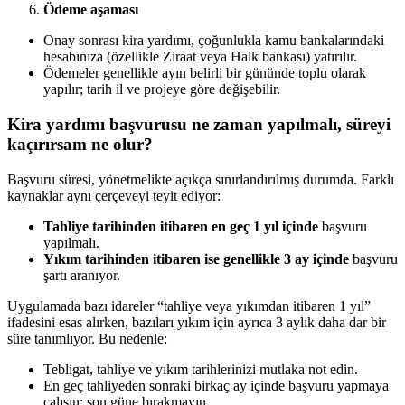
Ödeme aşaması
Onay sonrası kira yardımı, çoğunlukla kamu bankalarındaki
hesabınıza (özellikle Ziraat veya Halk bankası) yatırılır.
Ödemeler genellikle ayın belirli bir gününde toplu olarak
yapılır; tarih il ve projeye göre değişebilir.
Kira yardımı başvurusu ne zaman yapılmalı, süreyi
kaçırırsam ne olur?
Başvuru süresi, yönetmelikte açıkça sınırlandırılmış durumda. Farklı
kaynaklar aynı çerçeveyi teyit ediyor:
Tahliye tarihinden itibaren en geç 1 yıl içinde
başvuru
yapılmalı.
Yıkım tarihinden itibaren ise genellikle 3 ay içinde
başvuru
şartı aranıyor.
Uygulamada bazı idareler “tahliye veya yıkımdan itibaren 1 yıl”
ifadesini esas alırken, bazıları yıkım için ayrıca 3 aylık daha dar bir
süre tanımlıyor. Bu nedenle:
Tebligat, tahliye ve yıkım tarihlerinizi mutlaka not edin.
En geç tahliyeden sonraki birkaç ay içinde başvuru yapmaya
çalışın; son güne bırakmayın.