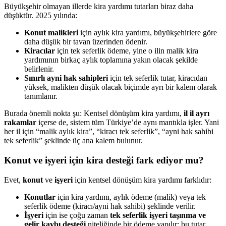
Büyükşehir olmayan illerde kira yardımı tutarları biraz daha
düşüktür. 2025 yılında:
Konut malikleri
için aylık kira yardımı, büyükşehirlere göre
daha düşük bir tavan üzerinden ödenir.
Kiracılar
için tek seferlik ödeme, yine o ilin malik kira
yardımının birkaç aylık toplamına yakın olacak şekilde
belirlenir.
Sınırlı ayni hak sahipleri
için tek seferlik tutar, kiracıdan
yüksek, malikten düşük olacak biçimde ayrı bir kalem olarak
tanımlanır.
Burada önemli nokta şu: Kentsel dönüşüm kira yardımı,
il il ayrı
rakamlar
içerse de, sistem tüm Türkiye’de aynı mantıkla işler. Yani
her il için “malik aylık kira”, “kiracı tek seferlik”, “ayni hak sahibi
tek seferlik” şeklinde üç ana kalem bulunur.
Konut ve işyeri için kira desteği fark ediyor mu?
Evet,
konut
ve
işyeri
için kentsel dönüşüm kira yardımı farklıdır:
Konutlar
için kira yardımı, aylık ödeme (malik) veya tek
seferlik ödeme (kiracı/ayni hak sahibi) şeklinde verilir.
İşyeri
için ise çoğu zaman
tek seferlik işyeri taşınma ve
gelir kaybı desteği
niteliğinde bir ödeme yapılır; bu tutar,