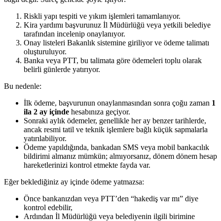
Riskli yapı tespiti ve yıkım işlemleri tamamlanıyor.
Kira yardımı başvurunuz İl Müdürlüğü veya yetkili belediye
tarafından incelenip onaylanıyor.
Onay listeleri Bakanlık sistemine giriliyor ve ödeme talimatı
oluşturuluyor.
Banka veya PTT, bu talimata göre ödemeleri toplu olarak
belirli günlerde yatırıyor.
Bu nedenle:
İlk ödeme, başvurunun onaylanmasından sonra çoğu zaman
1
ila 2 ay içinde
hesabınıza geçiyor.
Sonraki aylık ödemeler, genellikle her ay benzer tarihlerde,
ancak resmi tatil ve teknik işlemlere bağlı küçük sapmalarla
yatırılabiliyor.
Ödeme yapıldığında, bankadan SMS veya mobil bankacılık
bildirimi almanız mümkün; almıyorsanız, dönem dönem hesap
hareketlerinizi kontrol etmekte fayda var.
Eğer beklediğiniz ay içinde ödeme yatmazsa:
Önce bankanızdan veya PTT’den “hakediş var mı” diye
kontrol edebilir,
Ardından İl Müdürlüğü veya belediyenin ilgili birimine