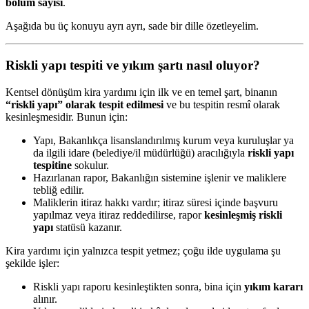
bölüm sayısı
.
Aşağıda bu üç konuyu ayrı ayrı, sade bir dille özetleyelim.
Riskli yapı tespiti ve yıkım şartı nasıl oluyor?
Kentsel dönüşüm kira yardımı için ilk ve en temel şart, binanın
“riskli yapı” olarak tespit edilmesi
ve bu tespitin resmî olarak
kesinleşmesidir. Bunun için:
Yapı, Bakanlıkça lisanslandırılmış kurum veya kuruluşlar ya
da ilgili idare (belediye/il müdürlüğü) aracılığıyla
riskli yapı
tespitine
sokulur.
Hazırlanan rapor, Bakanlığın sistemine işlenir ve maliklere
tebliğ edilir.
Maliklerin itiraz hakkı vardır; itiraz süresi içinde başvuru
yapılmaz veya itiraz reddedilirse, rapor
kesinleşmiş riskli
yapı
statüsü kazanır.
Kira yardımı için yalnızca tespit yetmez; çoğu ilde uygulama şu
şekilde işler:
Riskli yapı raporu kesinleştikten sonra, bina için
yıkım kararı
alınır.