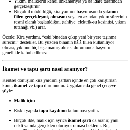
Yıkım, maliklerin kendi imkânlarıyla ya da idare tarafından
gerçekleştirilir.
Birçok il müdürlüğü, kira yardımı başvurusunda
yıkımın
fiilen gerçekleşmiş olmasını
veya en azından yıkım sürecinin
resmî olarak başlatıldığını (tahliye, elektrik-su kesintisi, yıkım
tutanağı vb.) arar.
Özetle: Kira yardımı, “eski binadan çıkıp yeni bir yere taşınma
sürecini” destekler. Bu yüzden binanın hâlâ fiilen kullanılıyor
olması, yıkımın hiç başlamamış olması durumunda başvuru
genellikle kabul edilmez.
İkamet ve tapu şartı nasıl aranıyor?
Kentsel dönüşüm kira yardımı şartları içinde en çok karıştırılan
konu,
ikamet
ve
tapu
durumudur. Uygulamada genel çerçeve
şöyle:
Malik için:
Riskli yapıda
tapu kaydının
bulunması şarttır.
Birçok ilde, malik için ayrıca
ikamet şartı
da aranır; yani
riskli yapıda gerçekten oturuyor olması beklenir. Bu,