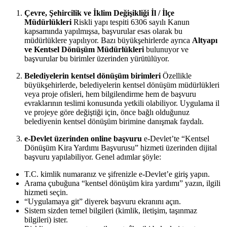
Çevre, Şehircilik ve İklim Değişikliği İl / İlçe
Müdürlükleri
Riskli yapı tespiti 6306 sayılı Kanun
kapsamında yapılmışsa, başvurular esas olarak bu
müdürlüklere yapılıyor. Bazı büyükşehirlerde ayrıca
Altyapı
ve Kentsel Dönüşüm Müdürlükleri
bulunuyor ve
başvurular bu birimler üzerinden yürütülüyor.
Belediyelerin kentsel dönüşüm birimleri
Özellikle
büyükşehirlerde, belediyelerin kentsel dönüşüm müdürlükleri
veya proje ofisleri, hem bilgilendirme hem de başvuru
evraklarının teslimi konusunda yetkili olabiliyor. Uygulama il
ve projeye göre değiştiği için, önce bağlı olduğunuz
belediyenin kentsel dönüşüm birimine danışmak faydalı.
e-Devlet üzerinden online başvuru
e-Devlet’te “Kentsel
Dönüşüm Kira Yardımı Başvurusu” hizmeti üzerinden dijital
başvuru yapılabiliyor. Genel adımlar şöyle:
T.C. kimlik numaranız ve şifrenizle e-Devlet’e giriş yapın.
Arama çubuğuna “kentsel dönüşüm kira yardımı” yazın, ilgili
hizmeti seçin.
“Uygulamaya git” diyerek başvuru ekranını açın.
Sistem sizden temel bilgileri (kimlik, iletişim, taşınmaz
bilgileri) ister.