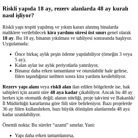
Riskli yapıda 18 ay, rezerv alanlarda 48 ay kuralı
nasıl işliyor?
Riskli yapı tespiti yapılmış ve yıkım kararı alınmış binalarda
maliklere verilebilecek
kira yardımı süresi üst sınırı
genel olarak
18 ay
. Bu 18 ay, binanın yıkılması ve tahliyesi sonrasında başlıyor.
Uygulamada:
Önce birkaç aylık peşin ödeme yapılabiliyor (örneğin 3 veya
5 ay),
Kalan aylar ise aylık periyotlarla yatırılıyor,
Binanız daha erken tamamlanır ve oturulabilir hale gelirse,
fiilen taşındığınız tarihten sonra kira yardımı kesilebiliyor.
Rezerv yapı alanı
veya
riskli alan
ilan edilen bölgelerde ise, hak
sahipleri için azami süre
48 aya kadar
çıkabiliyor. Ancak bu 48 ay
herkes için otomatik değil; alanın niteliği, proje takvimi ve Bakanlık/
İl Müdürlüğü kararlarına göre fiili süre belirleniyor. Bazı projelerde
36 ay fiilen kullanılırken, bazı büyük dönüşüm alanlarında 48 aya
kadar uzatılabiliyor.
Önemli nokta: Bu süreler “azami” sınırlar. Yani:
Yapı daha erken tamamlanırsa,