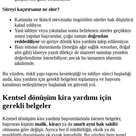
Süreyi kaçırırsanız ne olur?
Kanunda ve ikincil mevzuatta öngörülen süreler hak düşürücü
kabul ediliyor.
Yani tahliye veya yıkımdan sonra belirlenen süreler geçtikten
sonra yapılan başvurular, çoğu zaman
doğrudan
reddediliyor
ve geriye dönük kira yardımı talep edilemiyor.
Bazı istisnai durumlarda (örneğin ağır sağlık sorunları, doğal
afet gibi) idareye yazılı dilekçe ile mazeret sunulup yeniden
değerlendirme istenebiliyor; ancak bu tamamen idarenin
takdirinde.
Bu yüzden, riskli yapı raporu kesinleştiği ve tahliye süreci başladığı
anda, kira yardımı için gerekli belgeleri toplamaya ve başvuru
kanalınızı netleştirmeye başlamak en güvenli yol.
Kentsel dönüşüm kira yardımı için
gerekli belgeler
Kentsel dönüşüm kira yardımı başvurularında istenen belgeler,
başvuran kişinin
malik
,
kiracı
ya da
sınırlı ayni hak sahibi
olmasına göre değişir. Ayrıca her il müdürlüğü, eksik ya da
tereddütlü durumlarda ek evrak isteyebilir. Bu yüzden hem temel