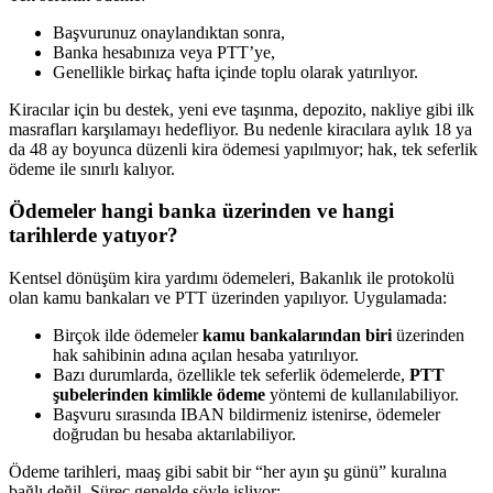
Başvurunuz onaylandıktan sonra,
Banka hesabınıza veya PTT’ye,
Genellikle birkaç hafta içinde toplu olarak yatırılıyor.
Kiracılar için bu destek, yeni eve taşınma, depozito, nakliye gibi ilk
masrafları karşılamayı hedefliyor. Bu nedenle kiracılara aylık 18 ya
da 48 ay boyunca düzenli kira ödemesi yapılmıyor; hak, tek seferlik
ödeme ile sınırlı kalıyor.
Ödemeler hangi banka üzerinden ve hangi
tarihlerde yatıyor?
Kentsel dönüşüm kira yardımı ödemeleri, Bakanlık ile protokolü
olan kamu bankaları ve PTT üzerinden yapılıyor. Uygulamada:
Birçok ilde ödemeler
kamu bankalarından biri
üzerinden
hak sahibinin adına açılan hesaba yatırılıyor.
Bazı durumlarda, özellikle tek seferlik ödemelerde,
PTT
şubelerinden kimlikle ödeme
yöntemi de kullanılabiliyor.
Başvuru sırasında IBAN bildirmeniz istenirse, ödemeler
doğrudan bu hesaba aktarılabiliyor.
Ödeme tarihleri, maaş gibi sabit bir “her ayın şu günü” kuralına
bağlı değil. Süreç genelde şöyle işliyor: