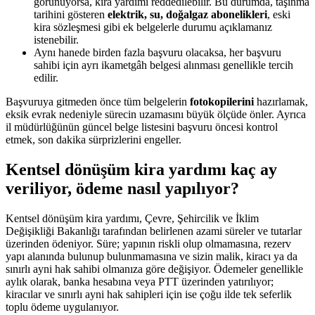
görünüyorsa, kira yardımı reddedilebilir. Bu durumda, taşınma
tarihini gösteren
elektrik, su, doğalgaz abonelikleri
, eski
kira sözleşmesi gibi ek belgelerle durumu açıklamanız
istenebilir.
Aynı hanede birden fazla başvuru olacaksa, her başvuru
sahibi için ayrı ikametgâh belgesi alınması genellikle tercih
edilir.
Başvuruya gitmeden önce tüm belgelerin
fotokopilerini
hazırlamak,
eksik evrak nedeniyle sürecin uzamasını büyük ölçüde önler. Ayrıca
il müdürlüğünün güncel belge listesini başvuru öncesi kontrol
etmek, son dakika sürprizlerini engeller.
Kentsel dönüşüm kira yardımı kaç ay
veriliyor, ödeme nasıl yapılıyor?
Kentsel dönüşüm kira yardımı, Çevre, Şehircilik ve İklim
Değişikliği Bakanlığı tarafından belirlenen azami süreler ve tutarlar
üzerinden ödeniyor. Süre; yapının riskli olup olmamasına, rezerv
yapı alanında bulunup bulunmamasına ve sizin malik, kiracı ya da
sınırlı ayni hak sahibi olmanıza göre değişiyor. Ödemeler genellikle
aylık olarak, banka hesabına veya PTT üzerinden yatırılıyor;
kiracılar ve sınırlı ayni hak sahipleri için ise çoğu ilde tek seferlik
toplu ödeme uygulanıyor.