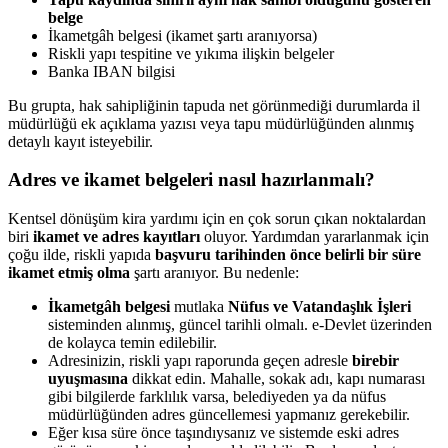
belge
İkametgâh belgesi (ikamet şartı aranıyorsa)
Riskli yapı tespitine ve yıkıma ilişkin belgeler
Banka IBAN bilgisi
Bu grupta, hak sahipliğinin tapuda net görünmediği durumlarda il
müdürlüğü ek açıklama yazısı veya tapu müdürlüğünden alınmış
detaylı kayıt isteyebilir.
Adres ve ikamet belgeleri nasıl hazırlanmalı?
Kentsel dönüşüm kira yardımı için en çok sorun çıkan noktalardan
biri
ikamet ve adres kayıtları
oluyor. Yardımdan yararlanmak için
çoğu ilde, riskli yapıda
başvuru tarihinden önce belirli bir süre
ikamet etmiş olma
şartı aranıyor. Bu nedenle:
İkametgâh belgesi
mutlaka
Nüfus ve Vatandaşlık İşleri
sisteminden alınmış, güncel tarihli olmalı. e-Devlet üzerinden
de kolayca temin edilebilir.
Adresinizin, riskli yapı raporunda geçen adresle
birebir
uyuşmasına
dikkat edin. Mahalle, sokak adı, kapı numarası
gibi bilgilerde farklılık varsa, belediyeden ya da nüfus
müdürlüğünden adres güncellemesi yapmanız gerekebilir.
Eğer kısa süre önce taşındıysanız ve sistemde eski adres