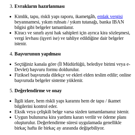
Evrakların hazırlanması
Kimlik, tapu, riskli yapı raporu, ikametgâh,
emlak vergisi
beyannamesi, yıkım ruhsatı / yıkım tutanağı, banka IBAN
bilgisi gibi belgeler tamamlanır.
Kiracı ve sınırlı ayni hak sahipleri için ayrıca kira sözleşmesi,
vergi levhası (işyeri ise) ve tahliye edildiğine dair belgeler
istenir.
Başvurunun yapılması
Seçtiğiniz kanala göre (İl Müdürlüğü, belediye birimi veya e-
Devlet) başvuru formu doldurulur.
Fiziksel başvuruda dilekçe ve ekleri elden teslim edilir; online
başvuruda belgeler sisteme yüklenir.
Değerlendirme ve onay
İlgili idare, hem riskli yapı kararını hem de tapu / ikamet
bilgilerini kontrol eder.
Eksik veya çelişkili belge varsa sizden tamamlamanız istenir.
Uygun bulunursa kira yardımı kararı verilir ve ödeme planı
oluşturulur. Değerlendirme süresi uygulamada genellikle
birkaç hafta ile birkaç ay arasında değişebiliyor.