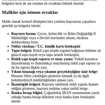
belgeleri hem de sık sorulan ek evrakları bilmek önemli.
Malikler için istenen evraklar
Malik olarak kentsel dönüşüm kira yardımı başvurusu yaparken
genelde şu belgeler istenir:
Başvuru formu
: Çevre, Şehircilik ve İklim Değişikliği İl
Müdürlüğü veya e-Devlet üzerinden alınan, eksiksiz
doldurulmuş form.
Nüfus cüzdanı / T.C. kimlik kartı fotokopisi
Tapu belgesi
: Riskli yapı tespiti yapılan bağımsız bölüme ait
güncel tapu kaydı veya tapu senedi fotokopisi.
Riskli yapı tespit raporu ve onay yazısı
: Yetkili kurumca
düzenlenmiş ve Bakanlıkça onaylanmış riskli yapı raporu ya
da bu rapora ilişkin yazı.
Yıkım tutanağı veya yıkımın gerçekleştiğine dair belge
:
Binanın fiilen yıkıldığını gösteren tutanak ya da ilgili
belediyeden/il müdürlüğünden alınan yazı.
İkametgâh belgesi
: Başvuru sahibinin riskli yapıda ikamet
ettiğini gösteren, başvuru tarihine yakın tarihli belge.
Banka hesap bilgisi
: Çoğunlukla IBAN numarasının yazılı
olduğu banka hesap dökümü veya banka kartı fotokopisi
istenir.