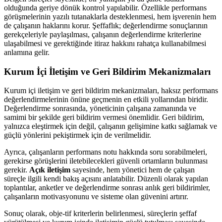
olduğunda geriye dönük kontrol yapılabilir. Özellikle performans
görüşmelerinin yazılı tutanaklarla desteklenmesi, hem işverenin hem
de çalışanın haklarını korur. Şeffaflık; değerlendirme sonuçlarının
gerekçeleriyle paylaşılması, çalışanın değerlendirme kriterlerine
ulaşabilmesi ve gerektiğinde itiraz hakkını rahatça kullanabilmesi
anlamına gelir.
Kurum İçi İletişim ve Geri Bildirim Mekanizmaları
Kurum içi iletişim ve geri bildirim mekanizmaları, haksız performans
değerlendirmelerinin önüne geçmenin en etkili yollarından biridir.
Değerlendirme sonrasında, yöneticinin çalışana zamanında ve
samimi bir şekilde geri bildirim vermesi önemlidir. Geri bildirim,
yalnızca eleştirmek için değil, çalışanın gelişimine katkı sağlamak ve
güçlü yönlerini pekiştirmek için de verilmelidir.
Ayrıca, çalışanların performans notu hakkında soru sorabilmeleri,
gerekirse görüşlerini iletebilecekleri güvenli ortamların bulunması
gerekir.
Açık iletişim
sayesinde, hem yönetici hem de çalışan
süreçle ilgili kendi bakış açısını anlatabilir. Düzenli olarak yapılan
toplantılar, anketler ve değerlendirme sonrası anlık geri bildirimler,
çalışanların motivasyonunu ve sisteme olan güvenini artırır.
Sonuç olarak, obje-tif kriterlerin belirlenmesi, süreçlerin şeffaf