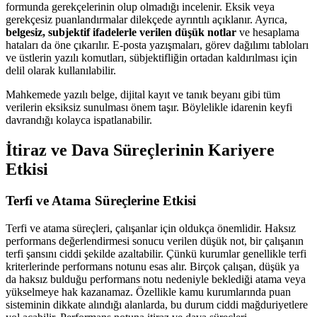
formunda gerekçelerinin olup olmadığı incelenir. Eksik veya
gerekçesiz puanlandırmalar dilekçede ayrıntılı açıklanır. Ayrıca,
belgesiz, subjektif ifadelerle verilen düşük notlar
ve hesaplama
hataları da öne çıkarılır. E-posta yazışmaları, görev dağılımı tabloları
ve üstlerin yazılı komutları, sübjektifliğin ortadan kaldırılması için
delil olarak kullanılabilir.
Mahkemede yazılı belge, dijital kayıt ve tanık beyanı gibi tüm
verilerin eksiksiz sunulması önem taşır. Böylelikle idarenin keyfi
davrandığı kolayca ispatlanabilir.
İtiraz ve Dava Süreçlerinin Kariyere
Etkisi
Terfi ve Atama Süreçlerine Etkisi
Terfi ve atama süreçleri, çalışanlar için oldukça önemlidir. Haksız
performans değerlendirmesi sonucu verilen düşük not, bir çalışanın
terfi şansını ciddi şekilde azaltabilir. Çünkü kurumlar genellikle terfi
kriterlerinde performans notunu esas alır. Birçok çalışan, düşük ya
da haksız bulduğu performans notu nedeniyle beklediği atama veya
yükselmeye hak kazanamaz. Özellikle kamu kurumlarında puan
sisteminin dikkate alındığı alanlarda, bu durum ciddi mağduriyetlere