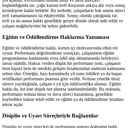
yol açabilir. Performans notuna itiraz ve dava süreçleri
başlatıldığında ise, çoğu kurum terfi dosyasını askıya alır veya sonuç
kesinleşene kadar bekletir. Bu nedenle, çalışanların hak arama süreci
terfi zamanlamasını da etkileyebilir. Sonuç olumlu çıktığında ise,
terfi ya da atama hakkı genellikle geriye dönük olarak iade edilir ve
çalışan mağduriyetini bir nebze giderebilir.
Eğitim ve Ödüllendirme Haklarına Yansıması
Eğitim ve ödüllendirme hakkı, kurum içi motivasyonda etkin rol
oynar. Performans değerlendirme sonuçları, çalışanların eğitim
programlarına katılımında veya ödül alıp almamasında belirleyici
unsur olabilir. Haksız verilen düşük bir performans notu, çalışanın
hem kişisel hem de mesleki gelişim fırsatlarından mahrum kalmasına
sebep olur. Örneğin, bazı kurumlarda yıl sonu ödülleri ya da başarı
sertifikaları performans puanına göre verilir. Notuna yönelik itiraz
sürece yayıldığında, çalışan o yıl için ödül/sertifika alamaz. Eğitim
hakkı da, üst üste düşük not alınırsa sınırlandırılabilir. Bu noktada,
performans notuna itiraz ve dava süreci kazanılırsa, genellikle
kaybedilen haklar telafi edilir ve eğitim ya da ödüllendirme fırsatları
tekrar açılır.
Disiplin ve Uyarı Süreçleriyle Bağlantılar
Disiplin ve uyarı süreçleri de performans notuna doğrudan bağlı