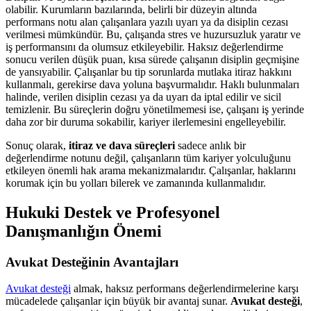
olabilir. Kurumların bazılarında, belirli bir düzeyin altında
performans notu alan çalışanlara yazılı uyarı ya da disiplin cezası
verilmesi mümkündür. Bu, çalışanda stres ve huzursuzluk yaratır ve
iş performansını da olumsuz etkileyebilir. Haksız değerlendirme
sonucu verilen düşük puan, kısa sürede çalışanın disiplin geçmişine
de yansıyabilir. Çalışanlar bu tip sorunlarda mutlaka itiraz hakkını
kullanmalı, gerekirse dava yoluna başvurmalıdır. Haklı bulunmaları
halinde, verilen disiplin cezası ya da uyarı da iptal edilir ve sicil
temizlenir. Bu süreçlerin doğru yönetilmemesi ise, çalışanı iş yerinde
daha zor bir duruma sokabilir, kariyer ilerlemesini engelleyebilir.
Sonuç olarak,
itiraz ve dava süreçleri
sadece anlık bir
değerlendirme notunu değil, çalışanların tüm kariyer yolculuğunu
etkileyen önemli hak arama mekanizmalarıdır. Çalışanlar, haklarını
korumak için bu yolları bilerek ve zamanında kullanmalıdır.
Hukuki Destek ve Profesyonel
Danışmanlığın Önemi
Avukat Desteğinin Avantajları
Avukat desteği
almak, haksız performans değerlendirmelerine karşı
mücadelede çalışanlar için büyük bir avantaj sunar.
Avukat desteği
,