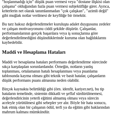
"hoşlanmadığı için" düşük puan vermesi veya "dostane ilişkisi olan
çalışana" olduğundan fazla puan vermesi subjektifliğe girer. Ayrıca,
kriterlerin net olarak tanımlanmadan "çok çalışkan", "azimli değil"
gibi muğlak notlar verilmesi de keyfiliğe bir örnektir.
Bu tarz haksız değerlendirmeler kuruluşta adalet duygusunu zedeler
ve çalışan motivasyonunu ciddi şekilde düşürür. Çalışanlar,
performanslarının gerçek başarılara veya iş sonuçlarına göre
değerlendirilmediğini düşündüklerinde kuruma olan bağlılıklarını
kaybedebilir.
Maddi ve Hesaplama Hataları
Maddi ve hesaplama hataları performans değerlendirme sürecinde
sıkça karşılaşılan sorunlardandır. Örneğin, notların yanlış
toplanması, ortalamanın hatalı hesaplanması veya puanlama
tablosunda kayma olması gibi teknik ve basit hatalar, çalışanların
düşük performans puanı almasına neden olabilir.
Birçok kaynakta belirtildiği gibi (örn. idenfit, kariyer.net), bu tip
hataların temelinde, sistemin dikkatli ve şeffaf sürdürülmemesi,
değerlendiricinin yeterli eğitimi almamış olması veya sürecin
aceleyle yürütülmesi gibi sebepler yer alır. Böyle bir hata sonucu,
hak etmiş olan bir çalışanın ödül, terfi ya da eğitim gibi haklarından
mahrum kalması mümkündür.