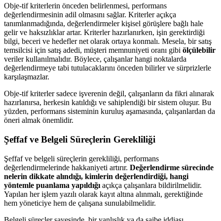
Obje-tif kriterlerin önceden belirlenmesi, performans
değerlendirmesinin adil olmasını sağlar. Kriterler açıkça
tanımlanmadığında, değerlendirmeler kişisel görüşlere bağlı hale
gelir ve haksızlıklar artar. Kriterler hazırlanırken, işin gerektirdiği
bilgi, beceri ve hedefler net olarak ortaya konmalı. Mesela, bir satış
temsilcisi için satış adedi, müşteri memnuniyeti oranı gibi
ölçülebilir
veriler kullanılmalıdır. Böylece, çalışanlar hangi noktalarda
değerlendirmeye tabi tutulacaklarını önceden bilirler ve sürprizlerle
karşılaşmazlar.
Obje-tif kriterler sadece işverenin değil, çalışanların da fikri alınarak
hazırlanırsa, herkesin katıldığı ve sahiplendiği bir sistem oluşur. Bu
yüzden, performans sisteminin kuruluş aşamasında, çalışanlardan da
öneri almak önemlidir.
Şeffaf ve Belgeli Süreçlerin Gerekliliği
Şeffaf ve belgeli süreçlerin gerekliliği, performans
değerlendirmelerinde hakkaniyeti artırır.
Değerlendirme sürecinde
nelerin dikkate alındığı, kimlerin değerlendirdiği, hangi
yöntemle puanlama yapıldığı
açıkça çalışanlara bildirilmelidir.
Yapılan her işlem yazılı olarak kayıt altına alınmalı, gerektiğinde
hem yöneticiye hem de çalışana sunulabilmelidir.
Belgeli süreçler sayesinde, bir yanlışlık ya da şaibe iddiası