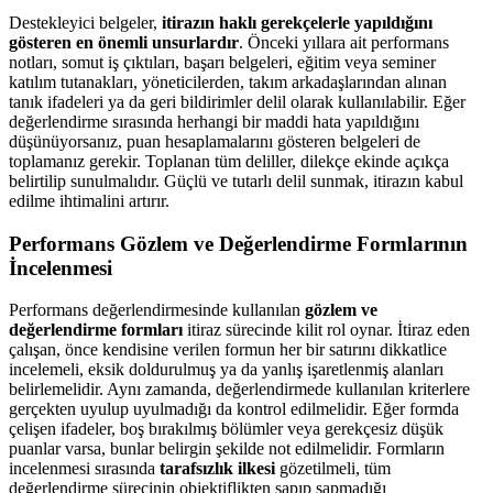
Destekleyici belgeler,
itirazın haklı gerekçelerle yapıldığını
gösteren en önemli unsurlardır
. Önceki yıllara ait performans
notları, somut iş çıktıları, başarı belgeleri, eğitim veya seminer
katılım tutanakları, yöneticilerden, takım arkadaşlarından alınan
tanık ifadeleri ya da geri bildirimler delil olarak kullanılabilir. Eğer
değerlendirme sırasında herhangi bir maddi hata yapıldığını
düşünüyorsanız, puan hesaplamalarını gösteren belgeleri de
toplamanız gerekir. Toplanan tüm deliller, dilekçe ekinde açıkça
belirtilip sunulmalıdır. Güçlü ve tutarlı delil sunmak, itirazın kabul
edilme ihtimalini artırır.
Performans Gözlem ve Değerlendirme Formlarının
İncelenmesi
Performans değerlendirmesinde kullanılan
gözlem ve
değerlendirme formları
itiraz sürecinde kilit rol oynar. İtiraz eden
çalışan, önce kendisine verilen formun her bir satırını dikkatlice
incelemeli, eksik doldurulmuş ya da yanlış işaretlenmiş alanları
belirlemelidir. Aynı zamanda, değerlendirmede kullanılan kriterlere
gerçekten uyulup uyulmadığı da kontrol edilmelidir. Eğer formda
çelişen ifadeler, boş bırakılmış bölümler veya gerekçesiz düşük
puanlar varsa, bunlar belirgin şekilde not edilmelidir. Formların
incelenmesi sırasında
tarafsızlık ilkesi
gözetilmeli, tüm
değerlendirme sürecinin objektiflikten sapıp sapmadığı