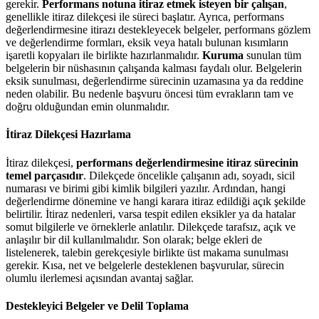
gerekir.
Performans notuna itiraz etmek isteyen bir çalışan
,
genellikle itiraz dilekçesi ile süreci başlatır. Ayrıca, performans
değerlendirmesine itirazı destekleyecek belgeler, performans gözlem
ve değerlendirme formları, eksik veya hatalı bulunan kısımların
işaretli kopyaları ile birlikte hazırlanmalıdır.
Kuruma
sunulan tüm
belgelerin bir nüshasının çalışanda kalması faydalı olur. Belgelerin
eksik sunulması, değerlendirme sürecinin uzamasına ya da reddine
neden olabilir. Bu nedenle başvuru öncesi tüm evrakların tam ve
doğru olduğundan emin olunmalıdır.
İtiraz Dilekçesi Hazırlama
İtiraz dilekçesi,
performans değerlendirmesine itiraz sürecinin
temel parçasıdır
. Dilekçede öncelikle çalışanın adı, soyadı, sicil
numarası ve birimi gibi kimlik bilgileri yazılır. Ardından, hangi
değerlendirme dönemine ve hangi karara itiraz edildiği açık şekilde
belirtilir. İtiraz nedenleri, varsa tespit edilen eksikler ya da hatalar
somut bilgilerle ve örneklerle anlatılır. Dilekçede tarafsız, açık ve
anlaşılır bir dil kullanılmalıdır. Son olarak; belge ekleri de
listelenerek, talebin gerekçesiyle birlikte üst makama sunulması
gerekir. Kısa, net ve belgelerle desteklenen başvurular, sürecin
olumlu ilerlemesi açısından avantaj sağlar.
Destekleyici Belgeler ve Delil Toplama