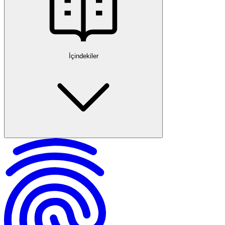
İçindekiler
Haksız Performans Değerlendirmesinin Tanımı ve Önemi
Haksız Performans Değerlendirmesinde Sık Karşılaşılan Sorunlar
Performans Notuna İtiraz Hakkı ve Hukuki Dayanaklar
İtiraz Süreci Nasıl İşler?
Mahkemeye Başvuru ve Yargı Yolu
İtiraz ve Dava Süreçlerinin Kariyere Etkisi
Hukuki Destek ve Profesyonel Danışmanlığın Önemi
Haksız Performans Değerlendirmesinde Sık Yapılan Hatalara Karşı
Öneriler