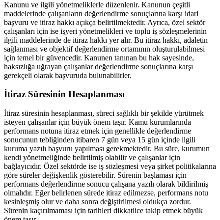
Kanunu ve ilgili yönetmeliklerle düzenlenir. Kanunun çeşitli
maddelerinde çalışanların değerlendirme sonuçlarına karşı idari
başvuru ve itiraz hakkı açıkça belirtilmektedir. Ayrıca, özel sektör
çalışanları için ise işyeri yönetmelikleri ve toplu iş sözleşmelerinin
ilgili maddelerinde de itiraz hakkı yer alır. Bu itiraz hakkı, adaletin
sağlanması ve objektif değerlendirme ortamının oluşturulabilmesi
için temel bir güvencedir. Kanunen tanınan bu hak sayesinde,
haksızlığa uğrayan çalışanlar değerlendirme sonuçlarına karşı
gerekçeli olarak başvuruda bulunabilirler.
İtiraz Süresinin Hesaplanması
İtiraz süresinin hesaplanması, süreci sağlıklı bir şekilde yürütmek
isteyen çalışanlar için büyük önem taşır. Kamu kurumlarında
performans notuna itiraz etmek için genellikle değerlendirme
sonucunun tebliğinden itibaren 7 gün veya 15 gün içinde ilgili
kuruma yazılı başvuru yapılması gerekmektedir. Bu süre, kurumun
kendi yönetmeliğinde belirtilmiş olabilir ve çalışanlar için
bağlayıcıdır. Özel sektörde ise iş sözleşmesi veya şirket politikalarına
göre süreler değişkenlik gösterebilir. Sürenin başlaması için
performans değerlendirme sonucu çalışana yazılı olarak bildirilmiş
olmalıdır. Eğer belirlenen sürede itiraz edilmezse, performans notu
kesinleşmiş olur ve daha sonra değiştirilmesi oldukça zordur.
Sürenin kaçırılmaması için tarihleri dikkatlice takip etmek büyük
önem taşır.