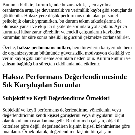
Bununla birlikte, kurum içinde huzursuzluk, işten ayrılma
oranlarında artış, işe devamsızlık ve verimlilik kaybı gibi sonuçlar da
görülebilir. Haksız yere düşük performans notu alan personel
psikolojik olarak yıpranırken, bu durum takım arkadaşlarına da
olumsuz yansır ve ekip içi ilişkilerde sorunlara yol açabilir. Ayrıca
kurumsal itibar zarar görebilir; yetenekli çalışanlarını kaybeden
kurumlar, bir süre sonra nitelikli iş gücünü çekmekte zorlanabilirler.
Özetle,
haksız performans notları
, hem bireylerin kariyerinde hem
de organizasyonun bütününde güvensizlik, motivasyon eksikliği ve
verim kaybı gibi zincirleme sorunlara neden olur. Kurum kültürü ve
çalışan bağlılığı bu süreçten ciddi anlamda etkilenir.
Haksız Performans Değerlendirmesinde
Sık Karşılaşılan Sorunlar
Subjektif ve Keyfi Değerlendirme Örnekleri
Subjektif ve keyfi performans değerlendirme, yöneticinin veya
değerlendiricinin kendi kişisel görüşlerini veya duygularını ölçüt
olarak kullanması anlamına gelir. Bu durumda çalışan, objektif
kriterlere göre değil, değerlendiren kişinin kişisel izlenimlerine göre
puanlanır. Örnek olarak, değerlendiren kişinin bir çalışanı