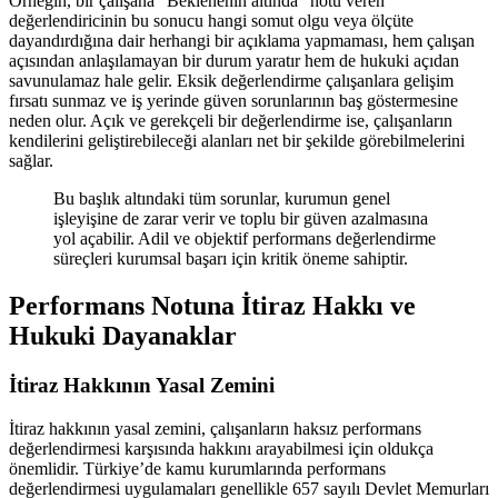
Örneğin, bir çalışana "Beklenenin altında" notu veren
değerlendiricinin bu sonucu hangi somut olgu veya ölçüte
dayandırdığına dair herhangi bir açıklama yapmaması, hem çalışan
açısından anlaşılamayan bir durum yaratır hem de hukuki açıdan
savunulamaz hale gelir. Eksik değerlendirme çalışanlara gelişim
fırsatı sunmaz ve iş yerinde güven sorunlarının baş göstermesine
neden olur. Açık ve gerekçeli bir değerlendirme ise, çalışanların
kendilerini geliştirebileceği alanları net bir şekilde görebilmelerini
sağlar.
Bu başlık altındaki tüm sorunlar, kurumun genel
işleyişine de zarar verir ve toplu bir güven azalmasına
yol açabilir. Adil ve objektif performans değerlendirme
süreçleri kurumsal başarı için kritik öneme sahiptir.
Performans Notuna İtiraz Hakkı ve
Hukuki Dayanaklar
İtiraz Hakkının Yasal Zemini
İtiraz hakkının yasal zemini, çalışanların haksız performans
değerlendirmesi karşısında hakkını arayabilmesi için oldukça
önemlidir. Türkiye’de kamu kurumlarında performans
değerlendirmesi uygulamaları genellikle 657 sayılı Devlet Memurları