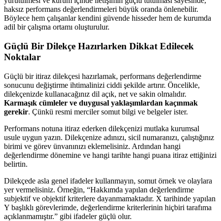
yürütülmesi ve kurum içinde iletişimin güçlü tutulması sayesinde,
haksız performans değerlendirmeleri büyük oranda önlenebilir.
Böylece hem çalışanlar kendini güvende hisseder hem de kurumda
adil bir çalışma ortamı oluşturulur.
Güçlü Bir Dilekçe Hazırlarken Dikkat Edilecek
Noktalar
Güçlü bir itiraz dilekçesi hazırlamak, performans değerlendirme
sonucunu değiştirme ihtimalinizi ciddi şekilde artırır. Öncelikle,
dilekçenizde kullanacağınız dil açık, net ve sakin olmalıdır.
Karmaşık cümleler ve duygusal yaklaşımlardan kaçınmak
gerekir
. Çünkü resmi merciler somut bilgi ve belgeler ister.
Performans notuna itiraz ederken dilekçenizi mutlaka kurumsal
usule uygun yazın. Dilekçenize adınızı, sicil numaranızı, çalıştığınız
birimi ve görev ünvanınızı eklemelisiniz. Ardından hangi
değerlendirme dönemine ve hangi tarihte hangi puana itiraz ettiğinizi
belirtin.
Dilekçede asla genel ifadeler kullanmayın, somut örnek ve olaylara
yer vermelisiniz. Örneğin, “Hakkımda yapılan değerlendirme
subjektif ve objektif kriterlere dayanmamaktadır. X tarihinde yapılan
Y başlıklı görevlerimde, değerlendirme kriterlerinin hiçbiri tarafıma
açıklanmamıştır.” gibi ifadeler güçlü olur.