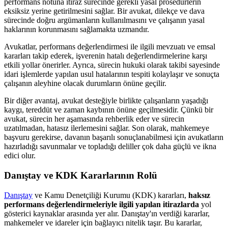
performans notuna itiraz sürecinde gerekli yasal prosedürlerin
eksiksiz yerine getirilmesini sağlar. Bir avukat, dilekçe ve dava
sürecinde doğru argümanların kullanılmasını ve çalışanın yasal
haklarının korunmasını sağlamakta uzmandır.
Avukatlar, performans değerlendirmesi ile ilgili mevzuatı ve emsal
kararları takip ederek, işverenin hatalı değerlendirmelerine karşı
etkili yollar önerirler. Ayrıca, sürecin hukuki olarak takibi sayesinde
idari işlemlerde yapılan usul hatalarının tespiti kolaylaşır ve sonuçta
çalışanın aleyhine olacak durumların önüne geçilir.
Bir diğer avantaj, avukat desteğiyle birlikte çalışanların yaşadığı
kaygı, tereddüt ve zaman kaybının önüne geçilmesidir. Çünkü bir
avukat, sürecin her aşamasında rehberlik eder ve sürecin
uzatılmadan, hatasız ilerlemesini sağlar. Son olarak, mahkemeye
başvuru gerekirse, davanın başarılı sonuçlanabilmesi için avukatların
hazırladığı savunmalar ve topladığı deliller çok daha güçlü ve ikna
edici olur.
Danıştay ve KDK Kararlarının Rolü
Danıştay
ve Kamu Denetçiliği Kurumu (KDK) kararları,
haksız
performans değerlendirmeleriyle ilgili yapılan itirazlarda
yol
gösterici kaynaklar arasında yer alır. Danıştay'ın verdiği kararlar,
mahkemeler ve idareler için bağlayıcı nitelik taşır. Bu kararlar,