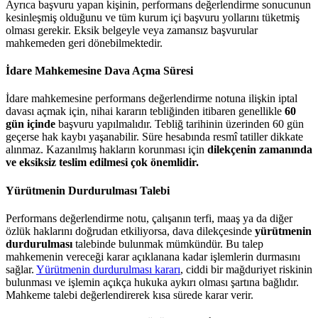
Ayrıca başvuru yapan kişinin, performans değerlendirme sonucunun
kesinleşmiş olduğunu ve tüm kurum içi başvuru yollarını tüketmiş
olması gerekir. Eksik belgeyle veya zamansız başvurular
mahkemeden geri dönebilmektedir.
İdare Mahkemesine Dava Açma Süresi
İdare mahkemesine performans değerlendirme notuna ilişkin iptal
davası açmak için, nihai kararın tebliğinden itibaren genellikle
60
gün içinde
başvuru yapılmalıdır. Tebliğ tarihinin üzerinden 60 gün
geçerse hak kaybı yaşanabilir. Süre hesabında resmî tatiller dikkate
alınmaz. Kazanılmış hakların korunması için
dilekçenin zamanında
ve eksiksiz teslim edilmesi çok önemlidir.
Yürütmenin Durdurulması Talebi
Performans değerlendirme notu, çalışanın terfi, maaş ya da diğer
özlük haklarını doğrudan etkiliyorsa, dava dilekçesinde
yürütmenin
durdurulması
talebinde bulunmak mümkündür. Bu talep
mahkemenin vereceği karar açıklanana kadar işlemlerin durmasını
sağlar.
Yürütmenin durdurulması kararı
, ciddi bir mağduriyet riskinin
bulunması ve işlemin açıkça hukuka aykırı olması şartına bağlıdır.
Mahkeme talebi değerlendirerek kısa sürede karar verir.