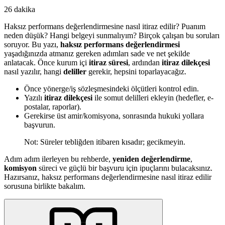
26 dakika
Haksız performans değerlendirmesine nasıl itiraz edilir? Puanım
neden düşük? Hangi belgeyi sunmalıyım? Birçok çalışan bu soruları
soruyor. Bu yazı,
haksız performans değerlendirmesi
yaşadığınızda atmanız gereken adımları sade ve net şekilde
anlatacak. Önce kurum içi
itiraz süresi
, ardından
itiraz dilekçesi
nasıl yazılır, hangi
deliller
gerekir, hepsini toparlayacağız.
Önce yönerge/iş sözleşmesindeki ölçütleri kontrol edin.
Yazılı
itiraz dilekçesi
ile somut delilleri ekleyin (hedefler, e-
postalar, raporlar).
Gerekirse üst amir/komisyona, sonrasında hukuki yollara
başvurun.
Not: Süreler tebliğden itibaren kısadır; gecikmeyin.
Adım adım ilerleyen bu rehberde,
yeniden değerlendirme
,
komisyon
süreci ve güçlü bir başvuru için ipuçlarını bulacaksınız.
Hazırsanız, haksız performans değerlendirmesine nasıl itiraz edilir
sorusuna birlikte bakalım.