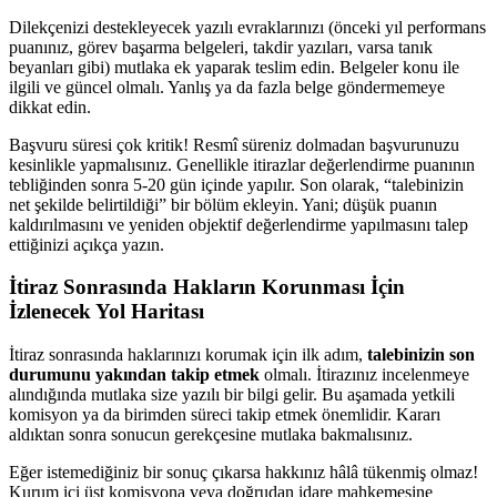
Dilekçenizi destekleyecek yazılı evraklarınızı (önceki yıl performans
puanınız, görev başarma belgeleri, takdir yazıları, varsa tanık
beyanları gibi) mutlaka ek yaparak teslim edin. Belgeler konu ile
ilgili ve güncel olmalı. Yanlış ya da fazla belge göndermemeye
dikkat edin.
Başvuru süresi çok kritik! Resmî süreniz dolmadan başvurunuzu
kesinlikle yapmalısınız. Genellikle itirazlar değerlendirme puanının
tebliğinden sonra 5-20 gün içinde yapılır. Son olarak, “talebinizin
net şekilde belirtildiği” bir bölüm ekleyin. Yani; düşük puanın
kaldırılmasını ve yeniden objektif değerlendirme yapılmasını talep
ettiğinizi açıkça yazın.
İtiraz Sonrasında Hakların Korunması İçin
İzlenecek Yol Haritası
İtiraz sonrasında haklarınızı korumak için ilk adım,
talebinizin son
durumunu yakından takip etmek
olmalı. İtirazınız incelenmeye
alındığında mutlaka size yazılı bir bilgi gelir. Bu aşamada yetkili
komisyon ya da birimden süreci takip etmek önemlidir. Kararı
aldıktan sonra sonucun gerekçesine mutlaka bakmalısınız.
Eğer istemediğiniz bir sonuç çıkarsa hakkınız hâlâ tükenmiş olmaz!
Kurum içi üst komisyona veya doğrudan idare mahkemesine