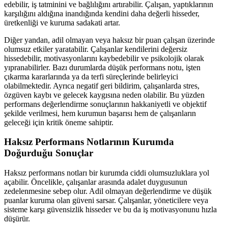
edebilir, iş tatminini ve bağlılığını artırabilir. Çalışan, yaptıklarının
karşılığını aldığına inandığında kendini daha değerli hisseder,
üretkenliği ve kuruma sadakati artar.
Diğer yandan, adil olmayan veya haksız bir puan çalışan üzerinde
olumsuz etkiler yaratabilir. Çalışanlar kendilerini değersiz
hissedebilir, motivasyonlarını kaybedebilir ve psikolojik olarak
yıpranabilirler. Bazı durumlarda düşük performans notu, işten
çıkarma kararlarında ya da terfi süreçlerinde belirleyici
olabilmektedir. Ayrıca negatif geri bildirim, çalışanlarda stres,
özgüven kaybı ve gelecek kaygısına neden olabilir. Bu yüzden
performans değerlendirme sonuçlarının hakkaniyetli ve objektif
şekilde verilmesi, hem kurumun başarısı hem de çalışanların
geleceği için kritik öneme sahiptir.
Haksız Performans Notlarının Kurumda
Doğurduğu Sonuçlar
Haksız performans notları bir kurumda ciddi olumsuzluklara yol
açabilir. Öncelikle, çalışanlar arasında adalet duygusunun
zedelenmesine sebep olur. Adil olmayan değerlendirme ve düşük
puanlar kuruma olan güveni sarsar. Çalışanlar, yöneticilere veya
sisteme karşı güvensizlik hisseder ve bu da iş motivasyonunu hızla
düşürür.