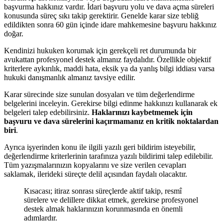
başvurma hakkınız vardır. İdari başvuru yolu ve dava açma süreleri
konusunda süreç sıkı takip gerektirir. Genelde karar size tebliğ
edildikten sonra 60 gün içinde idare mahkemesine başvuru hakkınız
doğar.
Kendinizi hukuken korumak için gerekçeli ret durumunda bir
avukattan profesyonel destek almanız faydalıdır. Özellikle objektif
kriterlere aykırılık, maddi hata, eksik ya da yanlış bilgi iddiası varsa
hukuki danışmanlık almanız tavsiye edilir.
Karar sürecinde size sunulan dosyaları ve tüm değerlendirme
belgelerini inceleyin. Gerekirse bilgi edinme hakkınızı kullanarak ek
belgeleri talep edebilirsiniz.
Haklarınızı kaybetmemek için
başvuru ve dava sürelerini kaçırmamanız en kritik noktalardan
biri
.
Ayrıca işyerinden konu ile ilgili yazılı geri bildirim isteyebilir,
değerlendirme kriterlerinin tarafınıza yazılı bildirimi talep edilebilir.
Tüm yazışmalarınızın kopyalarını ve size verilen cevapları
saklamak, ilerideki süreçte delil açısından faydalı olacaktır.
Kısacası; itiraz sonrası süreçlerde aktif takip, resmî
sürelere ve delillere dikkat etmek, gerekirse profesyonel
destek almak haklarınızın korunmasında en önemli
adımlardır.