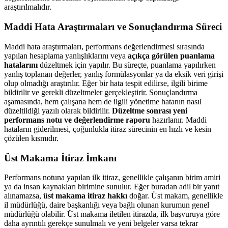
araştırılmalıdır.
Maddi Hata Araştırmaları ve Sonuçlandırma Süreci
Maddi hata araştırmaları, performans değerlendirmesi sırasında
yapılan hesaplama yanlışlıklarını veya
açıkça görülen puanlama
hatalarını
düzeltmek için yapılır. Bu süreçte, puanlama yapılırken
yanlış toplanan değerler, yanlış formülasyonlar ya da eksik veri girişi
olup olmadığı araştırılır. Eğer bir hata tespit edilirse, ilgili birime
bildirilir ve gerekli düzeltmeler gerçekleştirir. Sonuçlandırma
aşamasında, hem çalışana hem de ilgili yönetime hatanın nasıl
düzeltildiği yazılı olarak bildirilir.
Düzeltme sonrası yeni
performans notu ve değerlendirme raporu
hazırlanır. Maddi
hataların giderilmesi, çoğunlukla itiraz sürecinin en hızlı ve kesin
çözülen kısmıdır.
Üst Makama İtiraz İmkanı
Performans notuna yapılan ilk itiraz, genellikle çalışanın birim amiri
ya da insan kaynakları birimine sunulur. Eğer buradan adil bir yanıt
alınamazsa,
üst makama itiraz hakkı
doğar. Üst makam, genellikle
il müdürlüğü, daire başkanlığı veya bağlı olunan kurumun genel
müdürlüğü olabilir. Üst makama iletilen itirazda, ilk başvuruya göre
daha ayrıntılı gerekçe sunulmalı ve yeni belgeler varsa tekrar