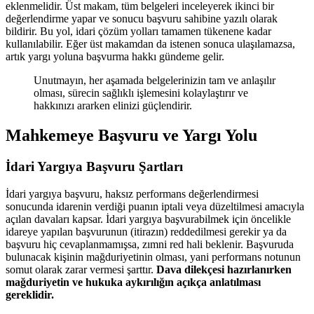
eklenmelidir. Üst makam, tüm belgeleri inceleyerek ikinci bir
değerlendirme yapar ve sonucu başvuru sahibine yazılı olarak
bildirir. Bu yol, idari çözüm yolları tamamen tükenene kadar
kullanılabilir. Eğer üst makamdan da istenen sonuca ulaşılamazsa,
artık yargı yoluna başvurma hakkı gündeme gelir.
Unutmayın, her aşamada belgelerinizin tam ve anlaşılır
olması, sürecin sağlıklı işlemesini kolaylaştırır ve
hakkınızı ararken elinizi güçlendirir.
Mahkemeye Başvuru ve Yargı Yolu
İdari Yargıya Başvuru Şartları
İdari yargıya başvuru, haksız performans değerlendirmesi
sonucunda idarenin verdiği puanın iptali veya düzeltilmesi amacıyla
açılan davaları kapsar. İdari yargıya başvurabilmek için öncelikle
idareye yapılan başvurunun (itirazın) reddedilmesi gerekir ya da
başvuru hiç cevaplanmamışsa, zımni red hali beklenir. Başvuruda
bulunacak kişinin mağduriyetinin olması, yani performans notunun
somut olarak zarar vermesi şarttır.
Dava dilekçesi hazırlanırken
mağduriyetin ve hukuka aykırılığın açıkça anlatılması
gereklidir.