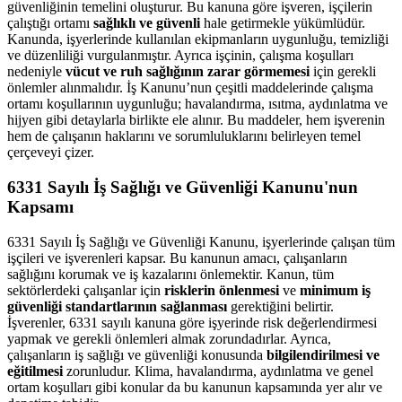
güvenliğinin temelini oluşturur. Bu kanuna göre işveren, işçilerin
çalıştığı ortamı
sağlıklı ve güvenli
hale getirmekle yükümlüdür.
Kanunda, işyerlerinde kullanılan ekipmanların uygunluğu, temizliği
ve düzenliliği vurgulanmıştır. Ayrıca işçinin, çalışma koşulları
nedeniyle
vücut ve ruh sağlığının zarar görmemesi
için gerekli
önlemler alınmalıdır. İş Kanunu’nun çeşitli maddelerinde çalışma
ortamı koşullarının uygunluğu; havalandırma, ısıtma, aydınlatma ve
hijyen gibi detaylarla birlikte ele alınır. Bu maddeler, hem işverenin
hem de çalışanın haklarını ve sorumluluklarını belirleyen temel
çerçeveyi çizer.
6331 Sayılı İş Sağlığı ve Güvenliği Kanunu'nun
Kapsamı
6331 Sayılı İş Sağlığı ve Güvenliği Kanunu, işyerlerinde çalışan tüm
işçileri ve işverenleri kapsar. Bu kanunun amacı, çalışanların
sağlığını korumak ve iş kazalarını önlemektir. Kanun, tüm
sektörlerdeki çalışanlar için
risklerin önlenmesi
ve
minimum iş
güvenliği standartlarının sağlanması
gerektiğini belirtir.
İşverenler, 6331 sayılı kanuna göre işyerinde risk değerlendirmesi
yapmak ve gerekli önlemleri almak zorundadırlar. Ayrıca,
çalışanların iş sağlığı ve güvenliği konusunda
bilgilendirilmesi ve
eğitilmesi
zorunludur. Klima, havalandırma, aydınlatma ve genel
ortam koşulları gibi konular da bu kanunun kapsamında yer alır ve