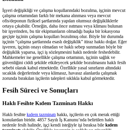
İşyeri değişikliği ve çalışma koşullarındaki bozulma, işçinin mevcut
çalışma ortamından farklı bir mekana alınması veya mevcut
ofis/deponun fiziksel şartlarında yapılan olumsuz değişikliklerle
ortaya çıkabilir. Örneğin, daha önce ısıtması veya kliması bulunan
bir işyerinden, bu tür ekipmanların olmadığı başka bir lokasyona
geçişte işçinin çalışma koşulları bozulmuş olur. Böyle bir durumda
işçinin “çalışma şartlarında esaslı değişiklik” itiraz hakkı doğar. Eğer
işveren, işçinin onayı olmadan ve haklı sebep sunmadan böyle bir
değişiklik yaparsa, işçi iş sözleşmesini haklı nedenle feshedebilir.
Mahkemeler ise genellikle çalışma ortamının, işçinin sağlık ve
güvenliğini ciddi şekilde etkileyecek şekilde bozulmasını haklı fesih
sebebi olarak kabul etmektedir. Özellikle yasal sınırların altındaki
sıcaklık değerlerinde veya klimasız, havasız alanlarda çalışmak
zorunda bırakılan işçilerin talepleri sıklıkla kabul görmektedir.
Fesih Süreci ve Sonuçları
Haklı Fesihte Kıdem Tazminatı Hakkı
Haklı fesihte
kıdem tazminatı
hakkı, işçilerin en çok merak ettiği
konulardan biridir. 4857 Sayılı İş Kanunu’nda belirtilen haklı
nedenle fesih halinde, işçi kendi isteğiyle işi bıraksa bile
kıdem