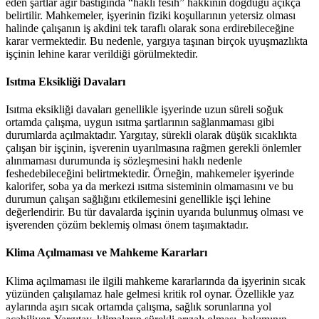
eden şartlar ağır bastığında “haklı fesih” hakkının doğduğu açıkça
belirtilir. Mahkemeler, işyerinin fiziki koşullarının yetersiz olması
halinde çalışanın iş akdini tek taraflı olarak sona erdirebileceğine
karar vermektedir. Bu nedenle, yargıya taşınan birçok uyuşmazlıkta
işçinin lehine karar verildiği görülmektedir.
Isıtma Eksikliği Davaları
Isıtma eksikliği davaları genellikle işyerinde uzun süreli soğuk
ortamda çalışma, uygun ısıtma şartlarının sağlanmaması gibi
durumlarda açılmaktadır. Yargıtay, sürekli olarak düşük sıcaklıkta
çalışan bir işçinin, işverenin uyarılmasına rağmen gerekli önlemler
alınmaması durumunda iş sözleşmesini haklı nedenle
feshedebileceğini belirtmektedir. Örneğin, mahkemeler işyerinde
kalorifer, soba ya da merkezi ısıtma sisteminin olmamasını ve bu
durumun çalışan sağlığını etkilemesini genellikle işçi lehine
değerlendirir. Bu tür davalarda işçinin uyarıda bulunmuş olması ve
işverenden çözüm beklemiş olması önem taşımaktadır.
Klima Açılmaması ve Mahkeme Kararları
Klima açılmaması ile ilgili mahkeme kararlarında da işyerinin sıcak
yüzünden çalışılamaz hale gelmesi kritik rol oynar. Özellikle yaz
aylarında aşırı sıcak ortamda çalışma, sağlık sorunlarına yol