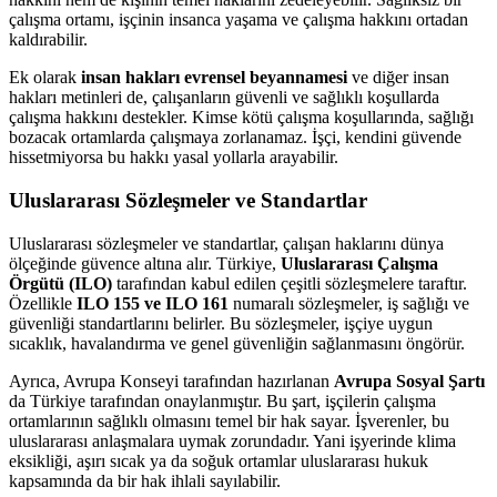
çalışma ortamı, işçinin insanca yaşama ve çalışma hakkını ortadan
kaldırabilir.
Ek olarak
insan hakları evrensel beyannamesi
ve diğer insan
hakları metinleri de, çalışanların güvenli ve sağlıklı koşullarda
çalışma hakkını destekler. Kimse kötü çalışma koşullarında, sağlığı
bozacak ortamlarda çalışmaya zorlanamaz. İşçi, kendini güvende
hissetmiyorsa bu hakkı yasal yollarla arayabilir.
Uluslararası Sözleşmeler ve Standartlar
Uluslararası sözleşmeler ve standartlar, çalışan haklarını dünya
ölçeğinde güvence altına alır. Türkiye,
Uluslararası Çalışma
Örgütü (ILO)
tarafından kabul edilen çeşitli sözleşmelere taraftır.
Özellikle
ILO 155 ve ILO 161
numaralı sözleşmeler, iş sağlığı ve
güvenliği standartlarını belirler. Bu sözleşmeler, işçiye uygun
sıcaklık, havalandırma ve genel güvenliğin sağlanmasını öngörür.
Ayrıca, Avrupa Konseyi tarafından hazırlanan
Avrupa Sosyal Şartı
da Türkiye tarafından onaylanmıştır. Bu şart, işçilerin çalışma
ortamlarının sağlıklı olmasını temel bir hak sayar. İşverenler, bu
uluslararası anlaşmalara uymak zorundadır. Yani işyerinde klima
eksikliği, aşırı sıcak ya da soğuk ortamlar uluslararası hukuk
kapsamında da bir hak ihlali sayılabilir.