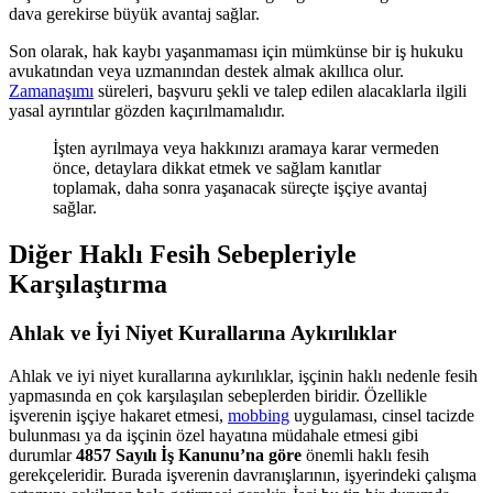
dava gerekirse büyük avantaj sağlar.
Son olarak, hak kaybı yaşanmaması için mümkünse bir iş hukuku
avukatından veya uzmanından destek almak akıllıca olur.
Zamanaşımı
süreleri, başvuru şekli ve talep edilen alacaklarla ilgili
yasal ayrıntılar gözden kaçırılmamalıdır.
İşten ayrılmaya veya hakkınızı aramaya karar vermeden
önce, detaylara dikkat etmek ve sağlam kanıtlar
toplamak, daha sonra yaşanacak süreçte işçiye avantaj
sağlar.
Diğer Haklı Fesih Sebepleriyle
Karşılaştırma
Ahlak ve İyi Niyet Kurallarına Aykırılıklar
Ahlak ve iyi niyet kurallarına aykırılıklar, işçinin haklı nedenle fesih
yapmasında en çok karşılaşılan sebeplerden biridir. Özellikle
işverenin işçiye hakaret etmesi,
mobbing
uygulaması, cinsel tacizde
bulunması ya da işçinin özel hayatına müdahale etmesi gibi
durumlar
4857 Sayılı İş Kanunu’na göre
önemli haklı fesih
gerekçeleridir. Burada işverenin davranışlarının, işyerindeki çalışma