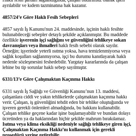
ayrılabilir ve kıdem tazminatına hak kazanır.
4857/24’e Göre Haklı Fesih Sebepleri
4857 sayılı İş Kanunu'nun 24. maddesinde, işçinin haklı fesihte
bulunabileceği sebepler detaylı şekilde açıklanmıştır. Bu maddede
özellikle
işverenin işçi sağlığını ve güvenliğini tehlikeye sokan
davranışları veya ihmalleri
haklı fesih sebebi olarak sayılır.
Örneğin; işyerinde yeterli ısıtma yoksa, hava temizlenmiyorsa veya
sağlık koşulları sağlanmıyorsa, işçi bu durumu kanıtlayarak haklı
nedenle sözleşmesini feshedebilir. Yargıtay kararlarında da çalışan
lehine bu tip sorunlar haklı sebep sayılmıştır.
6331/13’e Göre Çalışmaktan Kaçınma Hakkı
6331 sayılı İş Sağlığı ve Güvenliği Kanunu’nun 13. maddesi,
çalışanlara ciddi ve yakın tehlikelerde çalışmaktan kaçınma hakkı
verir. Çalışan, iş güvenliğini tehdit eden bir tehlike oluştuğunda ve
işveren gerekli önlemleri almadığında, bu hakkını kullanabilir.
Çalışan tehlike geçene kadar işine başlamayabilir ve bundan dolayı
ücretinden ya da haklarından hiçbir şekilde mahrum bırakılamaz.
Isıtma veya klima eksikliği nedeniyle sağlığı tehlikeye giren işçi,
Çalışmaktan Kaçınma Hakkı’nı kullanmak için gerekli
prosedürü yerine getirebilir.