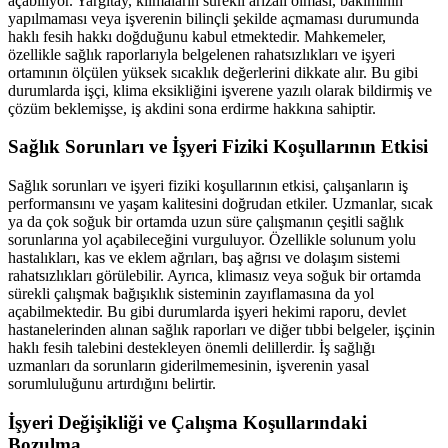
açabiliyor. Yargıtay, klimaların sürekli arızalı olması, bakımının
yapılmaması veya işverenin bilinçli şekilde açmaması durumunda
haklı fesih hakkı doğduğunu kabul etmektedir. Mahkemeler,
özellikle sağlık raporlarıyla belgelenen rahatsızlıkları ve işyeri
ortamının ölçülen yüksek sıcaklık değerlerini dikkate alır. Bu gibi
durumlarda işçi, klima eksikliğini işverene yazılı olarak bildirmiş ve
çözüm beklemişse, iş akdini sona erdirme hakkına sahiptir.
Sağlık Sorunları ve İşyeri Fiziki Koşullarının Etkisi
Sağlık sorunları ve işyeri fiziki koşullarının etkisi, çalışanların iş
performansını ve yaşam kalitesini doğrudan etkiler. Uzmanlar, sıcak
ya da çok soğuk bir ortamda uzun süre çalışmanın çeşitli sağlık
sorunlarına yol açabileceğini vurguluyor. Özellikle solunum yolu
hastalıkları, kas ve eklem ağrıları, baş ağrısı ve dolaşım sistemi
rahatsızlıkları görülebilir. Ayrıca, klimasız veya soğuk bir ortamda
sürekli çalışmak bağışıklık sisteminin zayıflamasına da yol
açabilmektedir. Bu gibi durumlarda işyeri hekimi raporu, devlet
hastanelerinden alınan sağlık raporları ve diğer tıbbi belgeler, işçinin
haklı fesih talebini destekleyen önemli delillerdir. İş sağlığı
uzmanları da sorunların giderilmemesinin, işverenin yasal
sorumluluğunu artırdığını belirtir.
İşyeri Değişikliği ve Çalışma Koşullarındaki
Bozulma