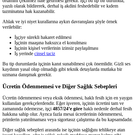
ortamını çekilmez hale getirmesi gerekir. İşçi bu tip bir durumda,
yazılı olarak bildirerek, derhal iş akdini feshedebilir ve kıdem
tazminatına hak kazanabilir.
Ahlak ve iyi niyet kurallarına aykırı davranışlara şöyle örnek
verilebilir:
İşçiye sürekli hakaret edilmesi
İşçinin maaşına haksızca el konulması
İşçinin kişisel verilerinin izinsiz paylaşılması
İş yerinde
cinsel taciz
Bu tip durumlarda işçinin kanıt sunabilmesi çok önemlidir. Gizli ses
kaydının yasal olup olmadığı gibi teknik detaylarda mutlaka bir
uzmana danışmak gerekir.
Ücretin Ödenmemesi ve Diğer Sağlık Sebepleri
Ücretin ödenmemesi veya eksik ödenmesi, haklı fesih için en yaygın
kullanılan gerekçelerdendir. Eğer işveren, işçinin ücretini tam ve
zamanında ödemezse, işçi
4857/24’e göre
haklı nedenle derhal fesih
hakkına sahip olur. Ayrıca fazla mesai ücretlerinin ödenmemesi,
primlerin yatırılmaması veya sigortasız çalıştırma da bu kapsamdadır.
Diğer sağlık sebepleri arasında ise işçinin sağlığını tehlikeye atan