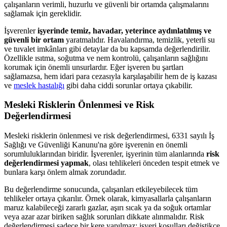
çalışanların verimli, huzurlu ve güvenli bir ortamda çalışmalarını
sağlamak için gereklidir.
İşverenler
işyerinde temiz, havadar, yeterince aydınlatılmış ve
güvenli bir ortam
yaratmalıdır. Havalandırma, temizlik, yeterli su
ve tuvalet imkânları gibi detaylar da bu kapsamda değerlendirilir.
Özellikle ısıtma, soğutma ve nem kontrolü, çalışanların sağlığını
korumak için önemli unsurlardır. Eğer işveren bu şartları
sağlamazsa, hem idari para cezasıyla karşılaşabilir hem de iş kazası
ve
meslek hastalığı
gibi daha ciddi sorunlar ortaya çıkabilir.
Mesleki Risklerin Önlenmesi ve Risk
Değerlendirmesi
Mesleki risklerin önlenmesi ve risk değerlendirmesi, 6331 sayılı İş
Sağlığı ve Güvenliği Kanunu'na göre işverenin en önemli
sorumluluklarından biridir. İşverenler, işyerinin tüm alanlarında
risk
değerlendirmesi yapmak
, olası tehlikeleri önceden tespit etmek ve
bunlara karşı önlem almak zorundadır.
Bu değerlendirme sonucunda, çalışanları etkileyebilecek tüm
tehlikeler ortaya çıkarılır. Örnek olarak, kimyasallarla çalışanların
maruz kalabileceği zararlı gazlar, aşırı sıcak ya da soğuk ortamlar
veya azar azar biriken sağlık sorunları dikkate alınmalıdır. Risk
değerlendirmesi sadece bir kere yapılmaz; işyeri koşulları değiştikçe