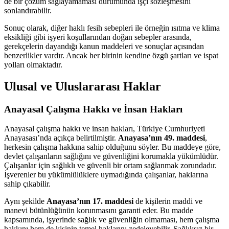
de bir çözüm sağlayamaması durumunda işçi sözleşmesini
sonlandırabilir.
Sonuç olarak, diğer haklı fesih sebepleri ile örneğin ısıtma ve klima
eksikliği gibi işyeri koşullarından doğan sebepler arasında,
gerekçelerin dayandığı kanun maddeleri ve sonuçlar açısından
benzerlikler vardır. Ancak her birinin kendine özgü şartları ve ispat
yolları olmaktadır.
Ulusal ve Uluslararası Haklar
Anayasal Çalışma Hakkı ve İnsan Hakları
Anayasal çalışma hakkı ve insan hakları, Türkiye Cumhuriyeti
Anayasası’nda açıkça belirtilmiştir.
Anayasa’nın 49. maddesi
,
herkesin çalışma hakkına sahip olduğunu söyler. Bu maddeye göre,
devlet çalışanların sağlığını ve güvenliğini korumakla yükümlüdür.
Çalışanlar için sağlıklı ve güvenli bir ortam sağlanmak zorundadır.
İşverenler bu yükümlülüklere uymadığında çalışanlar, haklarına
sahip çıkabilir.
Aynı şekilde
Anayasa’nın 17. maddesi
de kişilerin maddi ve
manevi bütünlüğünün korunmasını garanti eder. Bu madde
kapsamında, işyerinde sağlık ve güvenliğin olmaması, hem çalışma
hakkını hem de kişinin temel haklarını zedeleyebilir. Sağlıksız bir