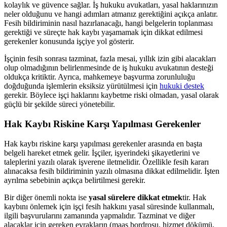
kolaylık ve güvence sağlar. İş hukuku avukatları, yasal haklarınızın
neler olduğunu ve hangi adımları atmanız gerektiğini açıkça anlatır.
Fesih bildiriminin nasıl hazırlanacağı, hangi belgelerin toplanması
gerektiği ve süreçte hak kaybı yaşamamak için dikkat edilmesi
gerekenler konusunda işçiye yol gösterir.
İşçinin fesih sonrası tazminat, fazla mesai, yıllık izin gibi alacakları
olup olmadığının belirlenmesinde de iş hukuku avukatının desteği
oldukça kritiktir. Ayrıca, mahkemeye başvurma zorunluluğu
doğduğunda işlemlerin eksiksiz yürütülmesi için
hukuki destek
gerekir. Böylece işçi haklarını kaybetme riski olmadan, yasal olarak
güçlü bir şekilde süreci yönetebilir.
Hak Kaybı Riskine Karşı Yapılması Gerekenler
Hak kaybı riskine karşı yapılması gerekenler arasında en başta
belgeli hareket etmek gelir. İşçiler, işyerindeki şikayetlerini ve
taleplerini yazılı olarak işverene iletmelidir. Özellikle fesih kararı
alınacaksa fesih bildiriminin yazılı olmasına dikkat edilmelidir. İşten
ayrılma sebebinin açıkça belirtilmesi gerekir.
Bir diğer önemli nokta ise
yasal sürelere dikkat etmek
tir. Hak
kaybını önlemek için işçi fesih hakkını yasal süresinde kullanmalı,
ilgili başvurularını zamanında yapmalıdır. Tazminat ve diğer
alacaklar için gereken evrakların (maaş bordrosu, hizmet dökümü,