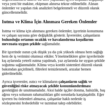
veya yeni bir makine, ekipman alınırsa tekrar edilmelidir. Alınan
önlemler ve yapılan risk analizleri belgelenmeli ve düzenli olarak
güncellenmelidir.
Isıtma ve Klima İçin Alınması Gereken Önlemler
Isıtma ve klima için alınması gereken önlemler, işyerinin konumuna
ve çalışan sayısına göre değişiklik gösterir. İşverenler, çalışanların
bulunduğu ortamın sıcaklık ve havalandırma koşullarını
mevzuata uygun şekilde
sağlamalıdır.
Bir işyerinde ısının çok düşük ya da çok yüksek olması hem sağlığı
hem de iş verimini olumsuz etkiler. Yönetmeliklere göre işyerlerinde
kış aylarında yeterli ısıtma yapılmalı, yaz aylarında ise uygun şekilde
soğutma sağlanmalıdır. Klima veya kombi sistemleri düzenli olarak
bakımdan geçirilmeli, filtreleri temizlenmeli, arızalar hemen
giderilmelidir.
Ayrıca işverenler, ısıtıcı ve klimaların
çalışanların sağlık ve
güvenliğini riske atmayacak şekilde konumlandırılması
gerektiğini de unutmamalıdır. Aksi halde işçiler donma, halsizlik, baş
ağrısı veya solunum rahatsızlıkları gibi sorunlarla karşılaşabilir. Eğer
işveren bu önlemleri almazsa, çalışanlar haklı nedenle iş
sözleşmesini feshedebilir ve tazminat talep edebilirler.