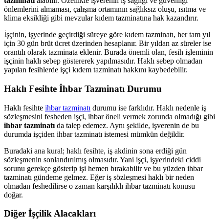
tazminatı
alabilir. Özellikle işverenin iş sağlığı ve güvenliği
önlemlerini almaması, çalışma ortamının sağlıksız oluşu, ısıtma ve
klima eksikliği gibi mevzular kıdem tazminatına hak kazandırır.
İşçinin, işyerinde geçirdiği süreye göre kıdem tazminatı, her tam yıl
için 30 gün brüt ücret üzerinden hesaplanır. Bir yıldan az süreler ise
orantılı olarak tazminata eklenir. Burada önemli olan, fesih işleminin
işçinin haklı sebep göstererek yapılmasıdır. Haklı sebep olmadan
yapılan fesihlerde işçi kıdem tazminatı hakkını kaybedebilir.
Haklı Fesihte İhbar Tazminatı Durumu
Haklı fesihte
ihbar tazminatı
durumu ise farklıdır. Haklı nedenle iş
sözleşmesini fesheden işçi, ihbar öneli vermek zorunda olmadığı gibi
ihbar tazminatı
da talep edemez. Aynı şekilde, işverenin de bu
durumda işçiden ihbar tazminatı istemesi mümkün değildir.
Buradaki ana kural; haklı fesihte, iş akdinin sona erdiği gün
sözleşmenin sonlandırılmış olmasıdır. Yani işçi, işyerindeki ciddi
sorunu gerekçe gösterip işi hemen bırakabilir ve bu yüzden ihbar
tazminatı gündeme gelmez. Eğer iş sözleşmesi haklı bir neden
olmadan feshedilirse o zaman karşılıklı ihbar tazminatı konusu
doğar.
Diğer İşçilik Alacakları