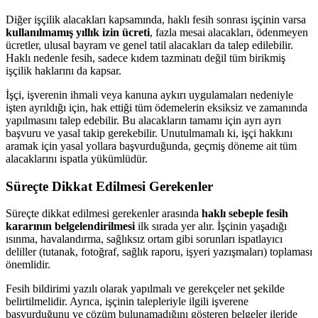
Diğer işçilik alacakları kapsamında, haklı fesih sonrası işçinin varsa
kullanılmamış yıllık izin ücreti
, fazla mesai alacakları, ödenmeyen
ücretler, ulusal bayram ve genel tatil alacakları da talep edilebilir.
Haklı nedenle fesih, sadece kıdem tazminatı değil tüm birikmiş
işçilik haklarını da kapsar.
İşçi, işverenin ihmali veya kanuna aykırı uygulamaları nedeniyle
işten ayrıldığı için, hak ettiği tüm ödemelerin eksiksiz ve zamanında
yapılmasını talep edebilir. Bu alacakların tamamı için ayrı ayrı
başvuru ve yasal takip gerekebilir. Unutulmamalı ki, işçi hakkını
aramak için yasal yollara başvurduğunda, geçmiş döneme ait tüm
alacaklarını ispatla yükümlüdür.
Süreçte Dikkat Edilmesi Gerekenler
Süreçte dikkat edilmesi gerekenler arasında
haklı sebeple fesih
kararının belgelendirilmesi
ilk sırada yer alır. İşçinin yaşadığı
ısınma, havalandırma, sağlıksız ortam gibi sorunları ispatlayıcı
deliller (tutanak, fotoğraf, sağlık raporu, işyeri yazışmaları) toplaması
önemlidir.
Fesih bildirimi yazılı olarak yapılmalı ve gerekçeler net şekilde
belirtilmelidir. Ayrıca, işçinin talepleriyle ilgili işverene
başvurduğunu ve çözüm bulunamadığını gösteren belgeler ileride