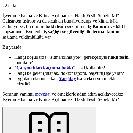
22 dakika
İşyerinde Isıtma ve Klima Açılmaması Haklı Fesih Sebebi Mi?
Çalışırken üşüyor ya da sıcaktan bunalıyorsanız ve klima hâlâ
açılmıyorsa, bu durum
haklı fesih
sayılır mı?
İş Kanunu
ve
6331
kapsamında işverenin
iş sağlığı ve güvenliği
ile
termal konfor
u
sağlama yükümlülüğü var.
Bu yazıda:
Hangi koşullarda “ısıtma/klima yok” gerekçesiyle
haklı fesih
mümkün?
“
Çalışmaktan kaçınma hakkı
” nasıl kullanılır?
Hangi belgeler (tutanak, doktor raporu, başvuru) işe yarar?
Uygulamada öne çıkan
Yargıtay
kararları
ve örnekler
nelerdir?
Sorunun yanıtını
mevzuat
ve örneklerle adım adım açıklayacağız:
İşyerinde Isıtma ve Klima Açılmaması Haklı Fesih Sebebi Mi?