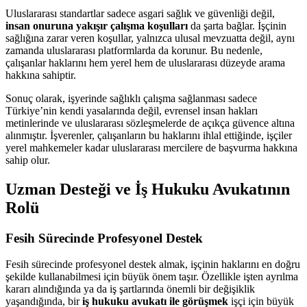
Uluslararası standartlar sadece asgari sağlık ve güvenliği değil,
insan onuruna yakışır çalışma koşulları
da şarta bağlar. İşçinin
sağlığına zarar veren koşullar, yalnızca ulusal mevzuatta değil, aynı
zamanda uluslararası platformlarda da korunur. Bu nedenle,
çalışanlar haklarını hem yerel hem de uluslararası düzeyde arama
hakkına sahiptir.
Sonuç olarak, işyerinde sağlıklı çalışma sağlanması sadece
Türkiye’nin kendi yasalarında değil, evrensel insan hakları
metinlerinde ve uluslararası sözleşmelerde de açıkça güvence altına
alınmıştır. İşverenler, çalışanların bu haklarını ihlal ettiğinde, işçiler
yerel mahkemeler kadar uluslararası mercilere de başvurma hakkına
sahip olur.
Uzman Desteği ve İş Hukuku Avukatının
Rolü
Fesih Sürecinde Profesyonel Destek
Fesih sürecinde profesyonel destek almak, işçinin haklarını en doğru
şekilde kullanabilmesi için büyük önem taşır. Özellikle işten ayrılma
kararı alındığında ya da iş şartlarında önemli bir değişiklik
yaşandığında, bir
iş hukuku avukatı ile görüşmek
işçi için büyük