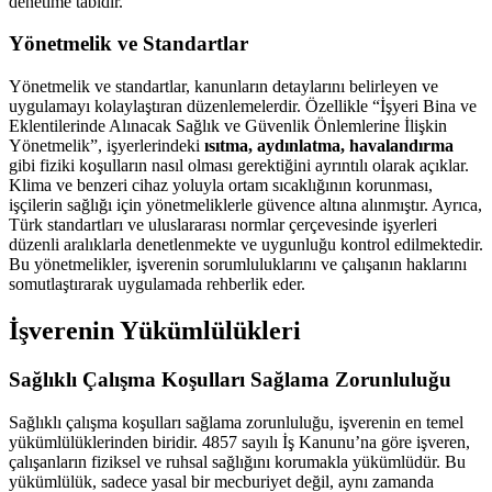
denetime tabidir.
Yönetmelik ve Standartlar
Yönetmelik ve standartlar, kanunların detaylarını belirleyen ve
uygulamayı kolaylaştıran düzenlemelerdir. Özellikle “İşyeri Bina ve
Eklentilerinde Alınacak Sağlık ve Güvenlik Önlemlerine İlişkin
Yönetmelik”, işyerlerindeki
ısıtma, aydınlatma, havalandırma
gibi fiziki koşulların nasıl olması gerektiğini ayrıntılı olarak açıklar.
Klima ve benzeri cihaz yoluyla ortam sıcaklığının korunması,
işçilerin sağlığı için yönetmeliklerle güvence altına alınmıştır. Ayrıca,
Türk standartları ve uluslararası normlar çerçevesinde işyerleri
düzenli aralıklarla denetlenmekte ve uygunluğu kontrol edilmektedir.
Bu yönetmelikler, işverenin sorumluluklarını ve çalışanın haklarını
somutlaştırarak uygulamada rehberlik eder.
İşverenin Yükümlülükleri
Sağlıklı Çalışma Koşulları Sağlama Zorunluluğu
Sağlıklı çalışma koşulları sağlama zorunluluğu, işverenin en temel
yükümlülüklerinden biridir. 4857 sayılı İş Kanunu’na göre işveren,
çalışanların fiziksel ve ruhsal sağlığını korumakla yükümlüdür. Bu
yükümlülük, sadece yasal bir mecburiyet değil, aynı zamanda