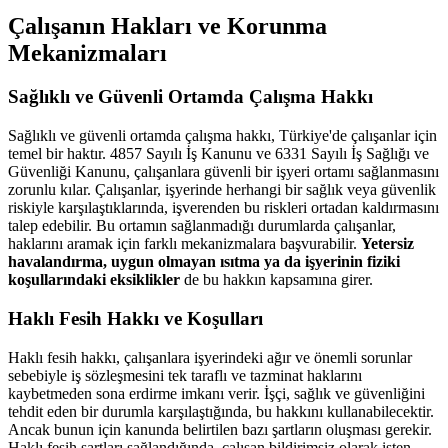
Çalışanın Hakları ve Korunma
Mekanizmaları
Sağlıklı ve Güvenli Ortamda Çalışma Hakkı
Sağlıklı ve güvenli ortamda çalışma hakkı, Türkiye'de çalışanlar için
temel bir haktır. 4857 Sayılı İş Kanunu ve 6331 Sayılı İş Sağlığı ve
Güvenliği Kanunu, çalışanlara güvenli bir işyeri ortamı sağlanmasını
zorunlu kılar. Çalışanlar, işyerinde herhangi bir sağlık veya güvenlik
riskiyle karşılaştıklarında, işverenden bu riskleri ortadan kaldırmasını
talep edebilir. Bu ortamın sağlanmadığı durumlarda çalışanlar,
haklarını aramak için farklı mekanizmalara başvurabilir.
Yetersiz
havalandırma, uygun olmayan ısıtma ya da işyerinin fiziki
koşullarındaki eksiklikler
de bu hakkın kapsamına girer.
Haklı Fesih Hakkı ve Koşulları
Haklı fesih hakkı, çalışanlara işyerindeki ağır ve önemli sorunlar
sebebiyle iş sözleşmesini tek taraflı ve tazminat haklarını
kaybetmeden sona erdirme imkanı verir. İşçi, sağlık ve güvenliğini
tehdit eden bir durumla karşılaştığında, bu hakkını kullanabilecektir.
Ancak bunun için kanunda belirtilen bazı şartların oluşması gerekir.
Haklı fesih şartları sağlandığında, çalışan bildirimsiz olarak işten