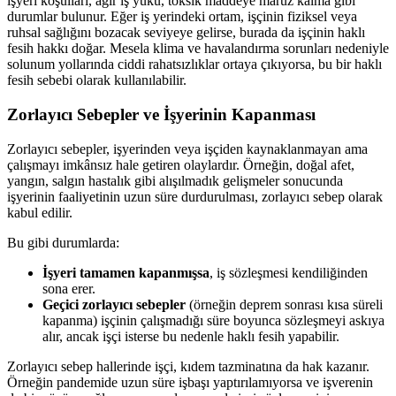
işyeri koşulları, ağır iş yükü, toksik maddeye maruz kalma gibi
durumlar bulunur. Eğer iş yerindeki ortam, işçinin fiziksel veya
ruhsal sağlığını bozacak seviyeye gelirse, burada da işçinin haklı
fesih hakkı doğar. Mesela klima ve havalandırma sorunları nedeniyle
solunum yollarında ciddi rahatsızlıklar ortaya çıkıyorsa, bu bir haklı
fesih sebebi olarak kullanılabilir.
Zorlayıcı Sebepler ve İşyerinin Kapanması
Zorlayıcı sebepler, işyerinden veya işçiden kaynaklanmayan ama
çalışmayı imkânsız hale getiren olaylardır. Örneğin, doğal afet,
yangın, salgın hastalık gibi alışılmadık gelişmeler sonucunda
işyerinin faaliyetinin uzun süre durdurulması, zorlayıcı sebep olarak
kabul edilir.
Bu gibi durumlarda:
İşyeri tamamen kapanmışsa
, iş sözleşmesi kendiliğinden
sona erer.
Geçici zorlayıcı sebepler
(örneğin deprem sonrası kısa süreli
kapanma) işçinin çalışmadığı süre boyunca sözleşmeyi askıya
alır, ancak işçi isterse bu nedenle haklı fesih yapabilir.
Zorlayıcı sebep hallerinde işçi, kıdem tazminatına da hak kazanır.
Örneğin pandemide uzun süre işbaşı yaptırılamıyorsa ve işverenin