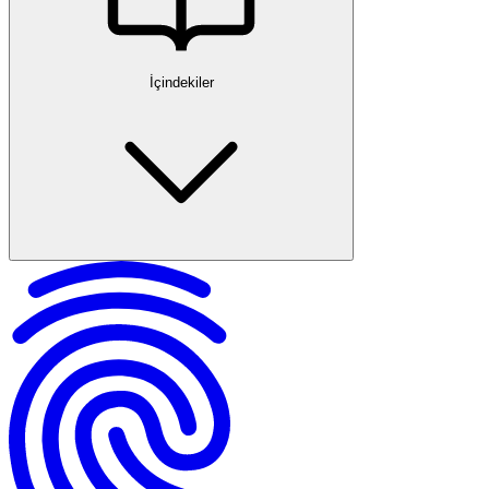
İçindekiler
Yasal Dayanaklar ve Düzenlemeler
İşverenin Yükümlülükleri
Çalışanın Hakları ve Korunma Mekanizmaları
Isıtma ve Klima Eksikliğinde Haklı Fesih
Fesih Süreci ve Sonuçları
Diğer Haklı Fesih Sebepleriyle Karşılaştırma
Ulusal ve Uluslararası Haklar
Uzman Desteği ve İş Hukuku Avukatının Rolü