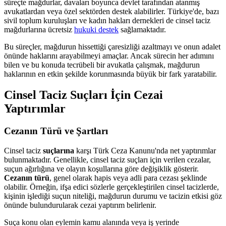
süreçte mağdurlar, davaları boyunca devlet tarafından atanmış
avukatlardan veya özel sektörden destek alabilirler. Türkiye'de, bazı
sivil toplum kuruluşları ve kadın hakları dernekleri de cinsel taciz
mağdurlarına ücretsiz
hukuki destek
sağlamaktadır.
Bu süreçler, mağdurun hissettiği çaresizliği azaltmayı ve onun adalet
önünde haklarını arayabilmeyi amaçlar. Ancak sürecin her adımını
bilen ve bu konuda tecrübeli bir avukatla çalışmak, mağdurun
haklarının en etkin şekilde korunmasında büyük bir fark yaratabilir.
Cinsel Taciz Suçları İçin Cezai
Yaptırımlar
Cezanın Türü ve Şartları
Cinsel taciz
suçlarına
karşı Türk Ceza Kanunu'nda net yaptırımlar
bulunmaktadır. Genellikle, cinsel taciz suçları için verilen cezalar,
suçun ağırlığına ve olayın koşullarına göre değişiklik gösterir.
Cezanın türü
, genel olarak hapis veya adli para cezası şeklinde
olabilir. Örneğin, ifşa edici sözlerle gerçekleştirilen cinsel tacizlerde,
kişinin işlediği suçun niteliği, mağdurun durumu ve tacizin etkisi göz
önünde bulundurularak cezai yaptırım belirlenir.
Suça konu olan eylemin kamu alanında veya iş yerinde