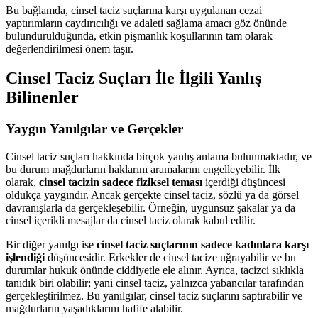
Bu bağlamda, cinsel taciz suçlarına karşı uygulanan cezai
yaptırımların caydırıcılığı ve adaleti sağlama amacı göz önünde
bulundurulduğunda, etkin pişmanlık koşullarının tam olarak
değerlendirilmesi önem taşır.
Cinsel Taciz Suçları İle İlgili Yanlış
Bilinenler
Yaygın Yanılgılar ve Gerçekler
Cinsel taciz suçları hakkında birçok yanlış anlama bulunmaktadır, ve
bu durum mağdurların haklarını aramalarını engelleyebilir. İlk
olarak,
cinsel tacizin sadece fiziksel teması
içerdiği düşüncesi
oldukça yaygındır. Ancak gerçekte cinsel taciz, sözlü ya da görsel
davranışlarla da gerçekleşebilir. Örneğin, uygunsuz şakalar ya da
cinsel içerikli mesajlar da cinsel taciz olarak kabul edilir.
Bir diğer yanılgı ise
cinsel taciz suçlarının sadece kadınlara karşı
işlendiği
düşüncesidir. Erkekler de cinsel tacize uğrayabilir ve bu
durumlar hukuk önünde ciddiyetle ele alınır. Ayrıca, tacizci sıklıkla
tanıdık biri olabilir; yani cinsel taciz, yalnızca yabancılar tarafından
gerçekleştirilmez. Bu yanılgılar, cinsel taciz suçlarını saptırabilir ve
mağdurların yaşadıklarını hafife alabilir.