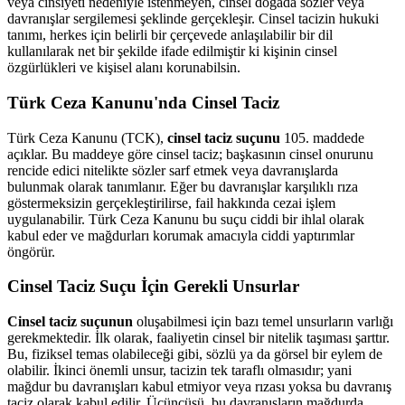
veya cinsiyeti nedeniyle istenmeyen, cinsel doğada sözler veya
davranışlar sergilemesi şeklinde gerçekleşir. Cinsel tacizin hukuki
tanımı, herkes için belirli bir çerçevede anlaşılabilir bir dil
kullanılarak net bir şekilde ifade edilmiştir ki kişinin cinsel
özgürlükleri ve kişisel alanı korunabilsin.
Türk Ceza Kanunu'nda Cinsel Taciz
Türk Ceza Kanunu (TCK),
cinsel taciz suçunu
105. maddede
açıklar. Bu maddeye göre cinsel taciz; başkasının cinsel onurunu
rencide edici nitelikte sözler sarf etmek veya davranışlarda
bulunmak olarak tanımlanır. Eğer bu davranışlar karşılıklı rıza
göstermeksizin gerçekleştirilirse, fail hakkında cezai işlem
uygulanabilir. Türk Ceza Kanunu bu suçu ciddi bir ihlal olarak
kabul eder ve mağdurları korumak amacıyla ciddi yaptırımlar
öngörür.
Cinsel Taciz Suçu İçin Gerekli Unsurlar
Cinsel taciz suçunun
oluşabilmesi için bazı temel unsurların varlığı
gerekmektedir. İlk olarak, faaliyetin cinsel bir nitelik taşıması şarttır.
Bu, fiziksel temas olabileceği gibi, sözlü ya da görsel bir eylem de
olabilir. İkinci önemli unsur, tacizin tek taraflı olmasıdır; yani
mağdur bu davranışları kabul etmiyor veya rızası yoksa bu davranış
taciz olarak kabul edilir. Üçüncüsü, bu davranışların mağdurda