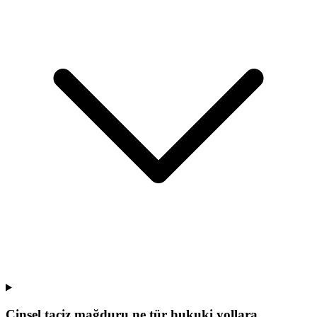
Cinsel taciz mağduru ne tür hukuki yollara