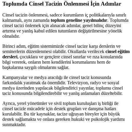
Toplumda Cinsel Tacizin Önlenmesi İçin Adımlar
Cinsel tacizin önlenmesi, sadece kurumların iç politikalarıyla sınırlı
kalmamalı, aynı zamanda
toplum geneline yayılmalıdır
. Toplumda
cinsel tacizi önlemek için alınacak adımlar, genel bilinç düzeyini
artırma ve yanlış kabul edilen tutumların değiştirilmesine yönelik
olmalıdır.
Birinci adım, eğitim sistemimizde cinsel tacize karşı derslerin ve
seminerlerin düzenlenmesi olabilir. Okullarda verilecek
cinsel eğitim
dersleri
, çocuklara ve gençlere cinsel sınırlar ve rıza konularında
bilgi vererek, onların hem kendilerini korumalarını hem de
başkalarına saygılı olmalarını sağlar.
Kampanyalar ve medya aracılığı ile cinsel taciz konusunda
farkındalık yaratmak da önemlidir. Televizyon, radyo ve sosyal
medya üzerinden yapılacak bilgilendirici yayınlar, toplumu cinsel
taciz konusunda bilgilendirebilir ve yanlış anlamaları düzeltebilir.
Ayrıca, yerel yönetimler ve sivil toplum kuruluşları iş birliği ile
cinsel tacizle mücadele için destek grupları ve danışma hatları
kurulabilir. Bu tür kaynaklar, tacize uğrayan bireyler için büyük
destek sağlamakta ve onlara gereken hukuki ve psikolojik yardımı
sunmaktadır.