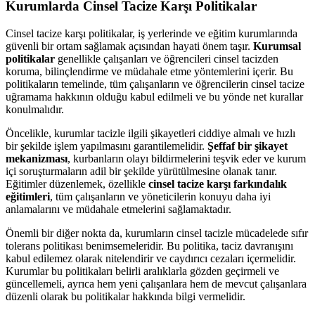
Kurumlarda Cinsel Tacize Karşı Politikalar
Cinsel tacize karşı politikalar, iş yerlerinde ve eğitim kurumlarında
güvenli bir ortam sağlamak açısından hayati önem taşır.
Kurumsal
politikalar
genellikle çalışanları ve öğrencileri cinsel tacizden
koruma, bilinçlendirme ve müdahale etme yöntemlerini içerir. Bu
politikaların temelinde, tüm çalışanların ve öğrencilerin cinsel tacize
uğramama hakkının olduğu kabul edilmeli ve bu yönde net kurallar
konulmalıdır.
Öncelikle, kurumlar tacizle ilgili şikayetleri ciddiye almalı ve hızlı
bir şekilde işlem yapılmasını garantilemelidir.
Şeffaf bir şikayet
mekanizması
, kurbanların olayı bildirmelerini teşvik eder ve kurum
içi soruşturmaların adil bir şekilde yürütülmesine olanak tanır.
Eğitimler düzenlemek, özellikle
cinsel tacize karşı farkındalık
eğitimleri
, tüm çalışanların ve yöneticilerin konuyu daha iyi
anlamalarını ve müdahale etmelerini sağlamaktadır.
Önemli bir diğer nokta da, kurumların cinsel tacizle mücadelede sıfır
tolerans politikası benimsemeleridir. Bu politika, taciz davranışını
kabul edilemez olarak nitelendirir ve caydırıcı cezaları içermelidir.
Kurumlar bu politikaları belirli aralıklarla gözden geçirmeli ve
güncellemeli, ayrıca hem yeni çalışanlara hem de mevcut çalışanlara
düzenli olarak bu politikalar hakkında bilgi vermelidir.