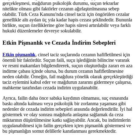
gerçekleşmesi, mağdurun psikolojik durumu, suçun tekrarlar
nitelikte olması gibi faktörler cezanın ağırlaştırılmasına sebep
olabilir. Türk Ceza Kanunu'nda cinsel taciz için öngörülen cezalar
genellikle altı aydan üç yıla kadar hapis cezası şeklindedir. Bununla
birlikte, suçun özelliklerine göre hapis süresi artırılabilir veya farklı
hukuki düzenlemeler devreye sokulabilir.
Etkin Pişmanlık ve Cezada İndirim Sebepleri
Etkin pişmanlık
, cinsel taciz suçlarında cezanın hafifletilmesi için
önemli bir faktördür. Suçun faili, suçu işlediğinin bilincine vararak
ve resmi makamları bilgilendirerek, suçun oluşturduğu zararı en aza
indirme çabası içinde olursa, bu durum cezanın hafifletilmesine
neden olabilir. Örneğin, fail mağdura yönelik olarak gerçekleştirdiği
taciz eylemini kabul eder ve mağdurun zararını gidermeye çalışırsa,
mahkeme tarafından cezada indirim uygulanabilir.
Ayrıca, failin daha önce sabıka kaydının olmaması, suç esnasında
baskı altında kalması veya psikolojik bir zorlanma yaşaması gibi
nedenler de cezada indirim sebepleri arasında değerlendirilir. İyi hal
göstermek ve olay sonrası mağdurla anlaşma sağlamak da ceza
miktarının düşürülmesine katkı sağlayabilir. Ancak, bu indirimlerin
uygulanabilmesi için failin gerçekten içten pişmanlık göstermesi ve
bu pişmanlığın somut delillerle kanıtlanması gerekmektedir.