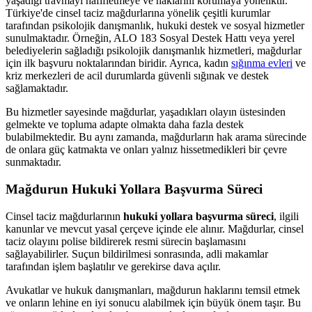
yaşadığı travmayı hafifletmeye ve haklarını korumaya yöneliktir.
Türkiye'de cinsel taciz mağdurlarına yönelik çeşitli kurumlar
tarafından psikolojik danışmanlık, hukuki destek ve sosyal hizmetler
sunulmaktadır. Örneğin, ALO 183 Sosyal Destek Hattı veya yerel
belediyelerin sağladığı psikolojik danışmanlık hizmetleri, mağdurlar
için ilk başvuru noktalarından biridir. Ayrıca, kadın
sığınma evleri
ve
kriz merkezleri de acil durumlarda güvenli sığınak ve destek
sağlamaktadır.
Bu hizmetler sayesinde mağdurlar, yaşadıkları olayın üstesinden
gelmekte ve topluma adapte olmakta daha fazla destek
bulabilmektedir. Bu aynı zamanda, mağdurların hak arama sürecinde
de onlara güç katmakta ve onları yalnız hissetmedikleri bir çevre
sunmaktadır.
Mağdurun Hukuki Yollara Başvurma Süreci
Cinsel taciz mağdurlarının
hukuki yollara başvurma süreci
, ilgili
kanunlar ve mevcut yasal çerçeve içinde ele alınır. Mağdurlar, cinsel
taciz olayını polise bildirerek resmi sürecin başlamasını
sağlayabilirler. Suçun bildirilmesi sonrasında, adli makamlar
tarafından işlem başlatılır ve gerekirse dava açılır.
Avukatlar ve hukuk danışmanları, mağdurun haklarını temsil etmek
ve onların lehine en iyi sonucu alabilmek için büyük önem taşır. Bu