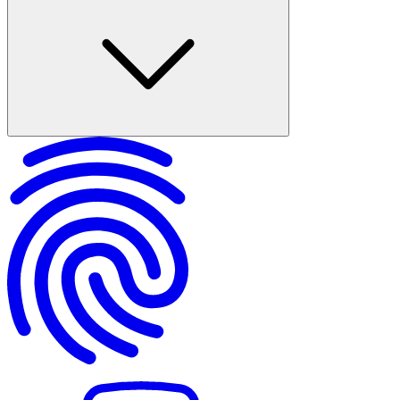
Cinsel Taciz Suçu Türkiye Hukukunda Nasıl Tanımlanır
Cinsel Taciz Suçunun Türleri
Cinsel Taciz Suçlarında Mağdurun Hakları
Cinsel Taciz Suçları İçin Cezai Yaptırımlar
Cinsel Taciz Suçları İle İlgili Yanlış Bilinenler
Önleyici ve Koruyucu Öneriler