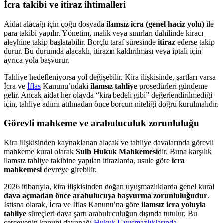
İcra takibi ve itiraz ihtimalleri
Aidat alacağı için çoğu dosyada
ilamsız icra (genel haciz yolu)
ile
para takibi yapılır. Yönetim, malik veya sınırları dahilinde kiracı
aleyhine takip başlatabilir. Borçlu taraf süresinde
itiraz
ederse takip
durur. Bu durumda alacaklı, itirazın kaldırılması veya iptali için
ayrıca yola başvurur.
Tahliye hedefleniyorsa yol değişebilir. Kira ilişkisinde, şartları varsa
İcra ve
İflas
Kanunu’ndaki
ilamsız tahliye
prosedürleri gündeme
gelir. Ancak aidat her olayda “kira bedeli gibi” değerlendirilmediği
için, tahliye adımı atılmadan önce borcun niteliği doğru kurulmalıdır.
Görevli mahkeme ve arabuluculuk zorunluluğu
Kira ilişkisinden kaynaklanan alacak ve tahliye davalarında görevli
mahkeme kural olarak
Sulh Hukuk Mahkemesi
dir. Buna karşılık
ilamsız tahliye takibine yapılan itirazlarda, usule göre
icra
mahkemesi
devreye girebilir.
2026 itibarıyla, kira ilişkisinden doğan uyuşmazlıklarda genel kural
dava açmadan önce arabulucuya başvurma zorunluluğudur
.
İstisna olarak, İcra ve İflas Kanunu’na göre
ilamsız icra yoluyla
tahliye
süreçleri dava şartı arabuluculuğun dışında tutulur. Bu
çerçevenin kanuni dayanağı
Hukuk Uyuşmazlıklarında