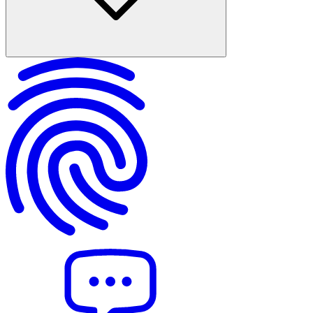
Site aidatı hangi kalemleri kapsar, kira hukukunda ne sayılır?
Kiracı mı ev sahibi mi aidattan sorumlu olur?
Kira sözleşmesinde aidat maddesi varsa ya da yoksa ne değişir?
Aidat borcu kiracı için tahliye sebebi sayılır mı?
Aidat ödenmeyince izlenen hukuki yol: ihtar, icra, dava
Hangi site gideri kiracıya, hangisi ev sahibine yüklenir?
Aidat borcunda en sık hatalar ve kısa SSS