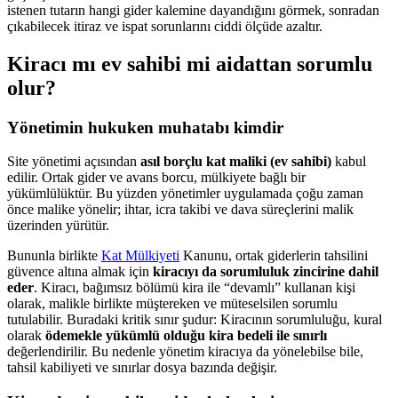
istenen tutarın hangi gider kalemine dayandığını görmek, sonradan
çıkabilecek itiraz ve ispat sorunlarını ciddi ölçüde azaltır.
Kiracı mı ev sahibi mi aidattan sorumlu
olur?
Yönetimin hukuken muhatabı kimdir
Site yönetimi açısından
asıl borçlu kat maliki (ev sahibi)
kabul
edilir. Ortak gider ve avans borcu, mülkiyete bağlı bir
yükümlülüktür. Bu yüzden yönetimler uygulamada çoğu zaman
önce malike yönelir; ihtar, icra takibi ve dava süreçlerini malik
üzerinden yürütür.
Bununla birlikte
Kat Mülkiyeti
Kanunu, ortak giderlerin tahsilini
güvence altına almak için
kiracıyı da sorumluluk zincirine dahil
eder
. Kiracı, bağımsız bölümü kira ile “devamlı” kullanan kişi
olarak, malikle birlikte müştereken ve müteselsilen sorumlu
tutulabilir. Buradaki kritik sınır şudur: Kiracının sorumluluğu, kural
olarak
ödemekle yükümlü olduğu kira bedeli ile sınırlı
değerlendirilir. Bu nedenle yönetim kiracıya da yönelebilse bile,
tahsil kabiliyeti ve sınırlar dosya bazında değişir.