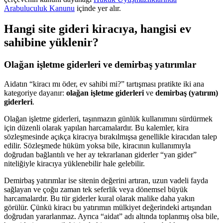
Arabuluculuk Kanunu
içinde yer alır.
Hangi site gideri kiracıya, hangisi ev
sahibine yüklenir?
Olağan işletme giderleri ve demirbaş yatırımlar
Aidatın “kiracı mı öder, ev sahibi mi?” tartışması pratikte iki ana
kategoriye dayanır:
olağan işletme giderleri
ve
demirbaş (yatırım)
giderleri
.
Olağan işletme giderleri, taşınmazın günlük kullanımını sürdürmek
için düzenli olarak yapılan harcamalardır. Bu kalemler, kira
sözleşmesinde açıkça kiracıya bırakılmışsa genellikle kiracıdan talep
edilir. Sözleşmede hüküm yoksa bile, kiracının kullanımıyla
doğrudan bağlantılı ve her ay tekrarlanan giderler “yan gider”
niteliğiyle kiracıya yüklenebilir hale gelebilir.
Demirbaş yatırımlar ise sitenin değerini artıran, uzun vadeli fayda
sağlayan ve çoğu zaman tek seferlik veya dönemsel büyük
harcamalardır. Bu tür giderler kural olarak malike daha yakın
görülür. Çünkü kiracı bu yatırımın mülkiyet değerindeki artışından
doğrudan yararlanmaz. Ayrıca “aidat” adı altında toplanmış olsa bile,