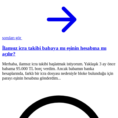
soruları gör
İlamsız icra takibi babaya mı eşinin hesabına mı
açılır?
Merhaba, ilamsız icra takibi başlatmak istiyorum. Yaklaşık 3 ay önce
M
babama 95.000 TL borç verdim. Ancak babamın banka
a
hesaplarında, farklı bir icra dosyası nedeniyle bloke bulunduğu için
a
parayı eşinin hesabına gönderdim...
s