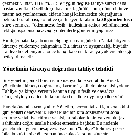
çekmektir. İhtar, TBK m. 315’e uygun değilse tahliye süreci daha
baştan zayıflar. Özellikle şu hatalar sık görülür: borç döneminin ve
tutarın net yazılmaması, aidatın hangi kalemlerden oluştuğunun
belirsiz bırakılması, konut ve çatılı işyeri kiralarında
30 günden kısa
süre
verilmesi, “ödenmezse fesih” iradesinin açıkça belirtilmemesi,
tebliğin ispatlanamayacağı yöntemlerle gönderim yapılması.
Bir diğer hata da yatırım niteliği ağır basan giderleri “aidat” diyerek
kiracıya yüklemeye çalışmaktır. Bu, itirazı ve uyuşmazlığı büyütür.
Tahliye hedefleniyorsa önce hangi kalemin kiracıya yüklenebileceği
netleştirilmelidir.
Yönetimin kiracıya doğrudan tahliye tehdidi
Site yönetimi, aidat borcu için kiracıya da başvurabilir. Ancak
yönetimin “kiracıyı doğrudan çıkarırım” şeklinde bir yetkisi yoktur.
Tahliye, ya kiraya verenin kanuna uygun fesih ve dava/icra
süreçleriyle ya da icra hukukundaki usullere uygun şekilde yürür.
Burada önemli ayrım şudur: Yönetim, borcun tahsili için icra takibi
gibi yolları deneyebilir. Fakat kiracının kira sözleşmesini sona
erdirme ve tahliye ettirme yetkisi, kural olarak kiraya verenin (ev
sahibinin) doğru usulle hareket etmesine bağlıdır. Bu nedenle
yönetimden gelen mesaj veya yazılarda “tahliye” kelimesi geçse
bile, hukuki yol çoğu zaman önce alacak, sonra süreçtir.