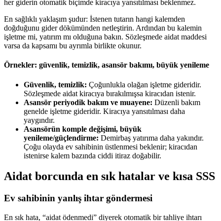
her giderin otomatik biçimde kiracıya yansıtılması beklenmez.
En sağlıklı yaklaşım şudur: İstenen tutarın hangi kalemden
doğduğunu gider dökümünden netleştirin. Ardından bu kalemin
işletme mi, yatırım mı olduğuna bakın. Sözleşmede aidat maddesi
varsa da kapsamı bu ayrımla birlikte okunur.
Örnekler: güvenlik, temizlik, asansör bakımı, büyük yenileme
Güvenlik, temizlik:
Çoğunlukla olağan işletme gideridir.
Sözleşmede aidat kiracıya bırakılmışsa kiracıdan istenir.
Asansör periyodik bakım ve muayene:
Düzenli bakım
genelde işletme gideridir. Kiracıya yansıtılması daha
yaygındır.
Asansörün komple değişimi, büyük
yenileme/güçlendirme:
Demirbaş yatırıma daha yakındır.
Çoğu olayda ev sahibinin üstlenmesi beklenir; kiracıdan
istenirse kalem bazında ciddi itiraz doğabilir.
Aidat borcunda en sık hatalar ve kısa SSS
Ev sahibinin yanlış ihtar göndermesi
En sık hata, “aidat ödenmedi” diyerek otomatik bir tahliye ihtarı