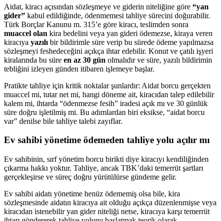
Aidat, kiracı açısından sözleşmeye ve giderin niteliğine göre
“yan
gider”
kabul edildiğinde, ödenmemesi tahliye sürecini doğurabilir.
Türk Borçlar Kanunu m. 315’e göre kiracı, teslimden sonra
muaccel olan
kira bedelini veya yan gideri ödemezse, kiraya veren
kiracıya
yazılı
bir bildirimle süre verip bu sürede ödeme yapılmazsa
sözleşmeyi feshedeceğini açıkça ihtar edebilir. Konut ve çatılı işyeri
kiralarında bu süre
en az 30 gün
olmalıdır ve süre, yazılı bildirimin
tebliğini izleyen günden itibaren işlemeye başlar.
Pratikte tahliye için kritik noktalar şunlardır: Aidat borcu gerçekten
muaccel mi, tutar net mi, hangi döneme ait, kiracıdan talep edilebilir
kalem mi, ihtarda “ödenmezse fesih” iradesi açık mı ve 30 günlük
süre doğru işletilmiş mi. Bu adımlardan biri eksikse, “aidat borcu
var” denilse bile tahliye talebi zayıflar.
Ev sahibi yönetime ödemeden tahliye yolu açılır mı
Ev sahibinin, sırf yönetim borcu birikti diye kiracıyı kendiliğinden
çıkarma hakkı yoktur. Tahliye, ancak TBK’daki temerrüt şartları
gerçekleşirse ve süreç doğru yürütülürse gündeme gelir.
Ev sahibi aidatı yönetime henüz ödememiş olsa bile, kira
sözleşmesinde aidatın kiracıya ait olduğu açıkça düzenlenmişse veya
kiracıdan istenebilir yan gider niteliği netse, kiracıya karşı temerrüt
ihtarı göndererek tahliye yolunu başlatmak teorik olarak