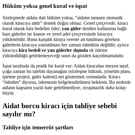
Hüküm yoksa genel kural ve ispat
Sözleşmede aidata dair hüküm yoksa, “aidatın tamamı otomatik
olarak kiracıya aittir” demek doğru olmaz. Genel çerçevede, kiracı
kural olarak kira bedelini öder;
yan gider
denilen kullanıma bağlı
bazı giderler ise kanun ve yerel adet çerçevesinde kiracıya
yüklenebilir. Buna karşılık kiraya verene ait tutulması gereken
giderlerin kiracıya yansıtılması her zaman mümkün değildir; ayrıca
kiracıya
kira bedeli ve yan giderler dışında
ek ödeme
yükümlülüğü getirilemeyeceği sınırı da gözden kaçırılmamalıdır.
İspat tarafında da pratik bir kural var: Aidatı kiracıdan isteyen taraf,
çoğu zaman bu talebin dayanağını (sözleşme hükmü, yönetim planı,
işletme projesi, gider kalemi) net göstermek zorundadır. Kiracı
“ödedim” diyorsa, ödemenin belgelendirilmesi beklenir. Bu nedenle
aidatın kapsamı yazılı hale getirilmediyse, uyuşmazlık daha kolay
büyür.
Aidat borcu kiracı için tahliye sebebi
sayılır mı?
Tahliye için temerrüt şartları