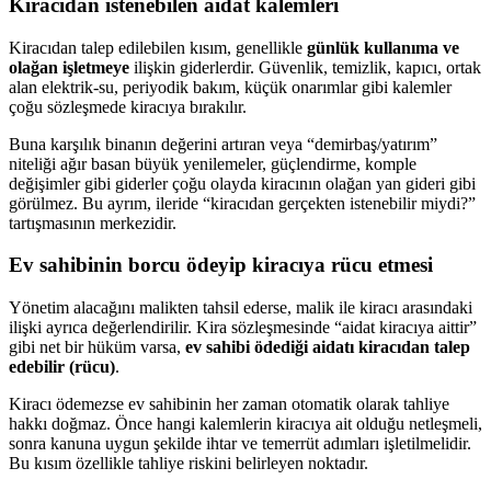
Kiracıdan istenebilen aidat kalemleri
Kiracıdan talep edilebilen kısım, genellikle
günlük kullanıma ve
olağan işletmeye
ilişkin giderlerdir. Güvenlik, temizlik, kapıcı, ortak
alan elektrik-su, periyodik bakım, küçük onarımlar gibi kalemler
çoğu sözleşmede kiracıya bırakılır.
Buna karşılık binanın değerini artıran veya “demirbaş/yatırım”
niteliği ağır basan büyük yenilemeler, güçlendirme, komple
değişimler gibi giderler çoğu olayda kiracının olağan yan gideri gibi
görülmez. Bu ayrım, ileride “kiracıdan gerçekten istenebilir miydi?”
tartışmasının merkezidir.
Ev sahibinin borcu ödeyip kiracıya rücu etmesi
Yönetim alacağını malikten tahsil ederse, malik ile kiracı arasındaki
ilişki ayrıca değerlendirilir. Kira sözleşmesinde “aidat kiracıya aittir”
gibi net bir hüküm varsa,
ev sahibi ödediği aidatı kiracıdan talep
edebilir (rücu)
.
Kiracı ödemezse ev sahibinin her zaman otomatik olarak tahliye
hakkı doğmaz. Önce hangi kalemlerin kiracıya ait olduğu netleşmeli,
sonra kanuna uygun şekilde ihtar ve temerrüt adımları işletilmelidir.
Bu kısım özellikle tahliye riskini belirleyen noktadır.