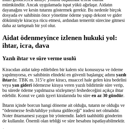
mümkündür. Ancak uygulamada ispat yükü ağırlaşır. Aidatın
dayanağını ve kesin tutarını göstermek gerekir. Bu nedenle birçok
dosyada ev sahibinin önce yönetime ödeme yapıp dekont ve gider
dökümüyle kiracıya rücu etmesi, ardından temerrüt sürecine gitmesi
daha az tartışmalı bir yol olur.
Aidat ödenmeyince izlenen hukuki yol:
ihtar, icra, dava
Yazılı ihtar ve süre verme usulü
Kiracıdan aidat talep edilebilen bir kalem söz konusuysa ve ödeme
yapılmıyorsa, ev sahibinin elindeki en güvenli başlangıç adımı
yazılı
ihtar
dır. TBK m. 315’e göre kiracı, muaccel hale gelen kira bedelini
veya
yan gideri
ödemezse kiraya veren yazılı bildirimle süre verip,
bu sürede ödeme yapılmazsa sözleşmeyi feshedeceğini açıkça ihtar
edebilir. Konut ve çatılı işyeri kiralarında bu süre
en az 30 gündür
.
İhtarın içinde borcun hangi döneme ait olduğu, tutarın ne olduğu ve
“ödenmezse fesih/tahliye yoluna gidileceği” iradesi net olmalıdır.
Noter ihtarnamesi yaygın bir yöntemdir. İadeli taahhütlü gönderim
de kullanılır. Önemli olan tebliği ve süre hesabını ispatlayabilmektir.