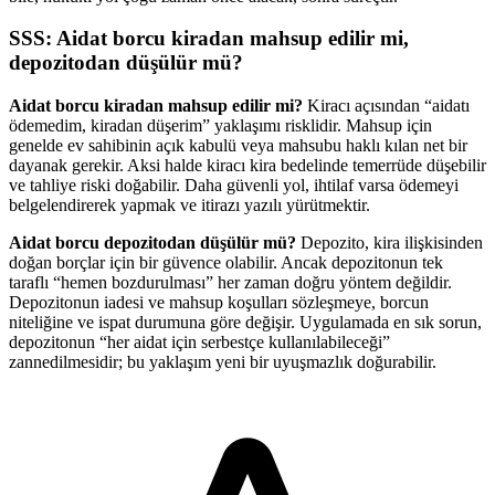
SSS: Aidat borcu kiradan mahsup edilir mi,
depozitodan düşülür mü?
Aidat borcu kiradan mahsup edilir mi?
Kiracı açısından “aidatı
ödemedim, kiradan düşerim” yaklaşımı risklidir. Mahsup için
genelde ev sahibinin açık kabulü veya mahsubu haklı kılan net bir
dayanak gerekir. Aksi halde kiracı kira bedelinde temerrüde düşebilir
ve tahliye riski doğabilir. Daha güvenli yol, ihtilaf varsa ödemeyi
belgelendirerek yapmak ve itirazı yazılı yürütmektir.
Aidat borcu depozitodan düşülür mü?
Depozito, kira ilişkisinden
doğan borçlar için bir güvence olabilir. Ancak depozitonun tek
taraflı “hemen bozdurulması” her zaman doğru yöntem değildir.
Depozitonun iadesi ve mahsup koşulları sözleşmeye, borcun
niteliğine ve ispat durumuna göre değişir. Uygulamada en sık sorun,
depozitonun “her aidat için serbestçe kullanılabileceği”
zannedilmesidir; bu yaklaşım yeni bir uyuşmazlık doğurabilir.