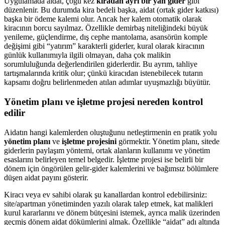
Uygulamada aidat, çoğu kez
kiradan ayrı bir yan gider
gibi
düzenlenir. Bu durumda kira bedeli başka, aidat (ortak gider katkısı)
başka bir ödeme kalemi olur. Ancak her kalem otomatik olarak
kiracının borcu sayılmaz. Özellikle demirbaş niteliğindeki büyük
yenileme, güçlendirme, dış cephe mantolama, asansörün komple
değişimi gibi “yatırım” karakterli giderler, kural olarak kiracının
günlük kullanımıyla ilgili olmayan, daha çok malikin
sorumluluğunda değerlendirilen giderlerdir. Bu ayrım, tahliye
tartışmalarında kritik olur; çünkü kiracıdan istenebilecek tutarın
kapsamı doğru belirlenmeden atılan adımlar uyuşmazlığı büyütür.
Yönetim planı ve işletme projesi nereden kontrol
edilir
Aidatın hangi kalemlerden oluştuğunu netleştirmenin en pratik yolu
yönetim planı
ve
işletme projesini
görmektir. Yönetim planı, sitede
giderlerin paylaşım yöntemi, ortak alanların kullanımı ve yönetim
esaslarını belirleyen temel belgedir. İşletme projesi ise belirli bir
dönem için öngörülen gelir-gider kalemlerini ve bağımsız bölümlere
düşen aidat payını gösterir.
Kiracı veya ev sahibi olarak şu kanallardan kontrol edebilirsiniz:
site/apartman yönetiminden yazılı olarak talep etmek, kat malikleri
kurul kararlarını ve dönem bütçesini istemek, ayrıca malik üzerinden
geçmiş dönem aidat dökümlerini almak. Özellikle “aidat” adı altında