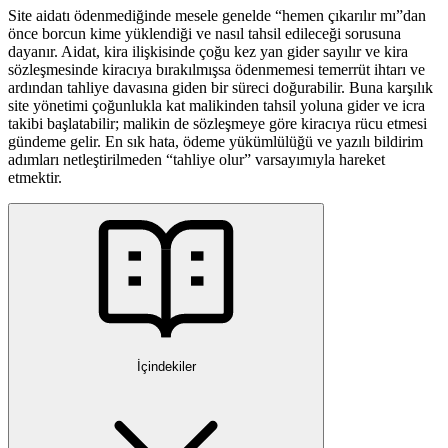
Site aidatı ödenmediğinde mesele genelde “hemen çıkarılır mı”dan
önce borcun kime yüklendiği ve nasıl tahsil edileceği sorusuna
dayanır. Aidat, kira ilişkisinde çoğu kez yan gider sayılır ve kira
sözleşmesinde kiracıya bırakılmışsa ödenmemesi temerrüt ihtarı ve
ardından tahliye davasına giden bir süreci doğurabilir. Buna karşılık
site yönetimi çoğunlukla kat malikinden tahsil yoluna gider ve icra
takibi başlatabilir; malikin de sözleşmeye göre kiracıya rücu etmesi
gündeme gelir. En sık hata, ödeme yükümlülüğü ve yazılı bildirim
adımları netleştirilmeden “tahliye olur” varsayımıyla hareket
etmektir.
İçindekiler