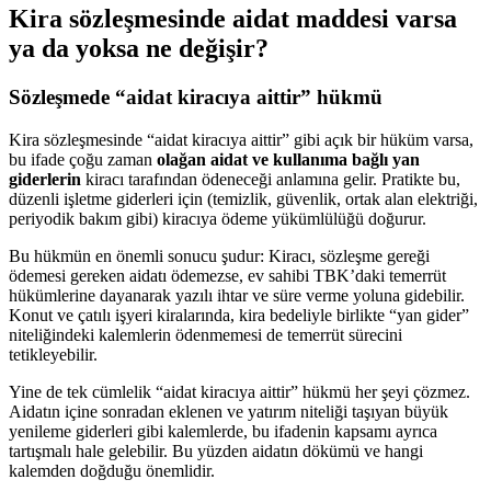
Kira sözleşmesinde aidat maddesi varsa
ya da yoksa ne değişir?
Sözleşmede “aidat kiracıya aittir” hükmü
Kira sözleşmesinde “aidat kiracıya aittir” gibi açık bir hüküm varsa,
bu ifade çoğu zaman
olağan aidat ve kullanıma bağlı yan
giderlerin
kiracı tarafından ödeneceği anlamına gelir. Pratikte bu,
düzenli işletme giderleri için (temizlik, güvenlik, ortak alan elektriği,
periyodik bakım gibi) kiracıya ödeme yükümlülüğü doğurur.
Bu hükmün en önemli sonucu şudur: Kiracı, sözleşme gereği
ödemesi gereken aidatı ödemezse, ev sahibi TBK’daki temerrüt
hükümlerine dayanarak yazılı ihtar ve süre verme yoluna gidebilir.
Konut ve çatılı işyeri kiralarında, kira bedeliyle birlikte “yan gider”
niteliğindeki kalemlerin ödenmemesi de temerrüt sürecini
tetikleyebilir.
Yine de tek cümlelik “aidat kiracıya aittir” hükmü her şeyi çözmez.
Aidatın içine sonradan eklenen ve yatırım niteliği taşıyan büyük
yenileme giderleri gibi kalemlerde, bu ifadenin kapsamı ayrıca
tartışmalı hale gelebilir. Bu yüzden aidatın dökümü ve hangi
kalemden doğduğu önemlidir.