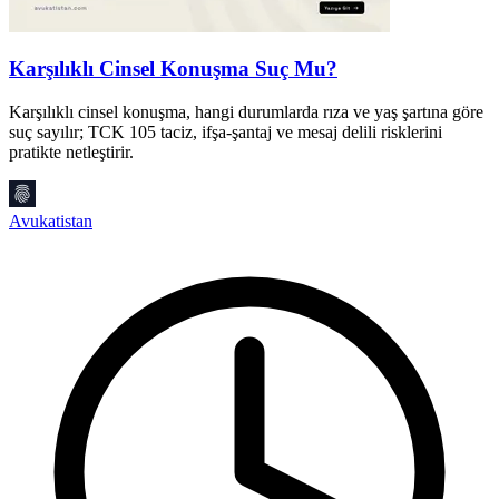
Karşılıklı Cinsel Konuşma Suç Mu?
Karşılıklı cinsel konuşma, hangi durumlarda rıza ve yaş şartına göre
suç sayılır; TCK 105 taciz, ifşa-şantaj ve mesaj delili risklerini
M
pratikte netleştirir.
y
s
Avukatistan
M