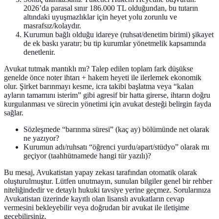
2026’da parasal sınır 186.000 TL olduğundan, bu tutarın
altındaki uyuşmazlıklar için heyet yolu zorunlu ve
masrafsız/kolaydır.
Kurumun bağlı olduğu idareye (ruhsat/denetim birimi) şikayet
de ek baskı yaratır; bu tip kurumlar yönetmelik kapsamında
denetlenir.
Avukat tutmak mantıklı mı? Talep edilen toplam fark düşükse
genelde önce noter ihtarı + hakem heyeti ile ilerlemek ekonomik
olur. Şirket barınmayı kesme, icra takibi başlatma veya “kalan
ayların tamamını isterim” gibi agresif bir hatta girerse, ihtarın doğru
kurgulanması ve sürecin yönetimi için avukat desteği belirgin fayda
sağlar.
Sözleşmede “barınma süresi” (kaç ay) bölümünde net olarak
ne yazıyor?
Kurumun adı/ruhsa­tı “öğrenci yurdu/apart/stüdyo” olarak mı
geçiyor (taahhütnamede hangi tür yazılı)?
Bu mesaj, Avukatistan yapay zekası tarafından otomatik olarak
oluşturulmuştur. Lütfen unutmayın, sunulan bilgiler genel bir rehber
niteliğindedir ve detaylı hukuki tavsiye yerine geçmez. Sorularınıza
Avukatistan üzerinde kayıtlı olan lisanslı avukatların cevap
vermesini bekleyebilir veya doğrudan bir avukat ile iletişime
geçebilirsiniz.