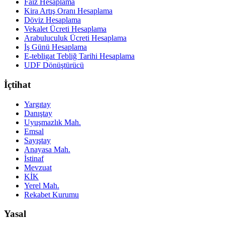
Faiz Hesaplama
Kira Artış Oranı Hesaplama
Döviz Hesaplama
Vekalet Ücreti Hesaplama
Arabuluculuk Ücreti Hesaplama
İş Günü Hesaplama
E-tebligat Tebliğ Tarihi Hesaplama
UDF Dönüştürücü
İçtihat
Yargıtay
Danıştay
Uyuşmazlık Mah.
Emsal
Sayıştay
Anayasa Mah.
İstinaf
Mevzuat
KİK
Yerel Mah.
Rekabet Kurumu
Yasal