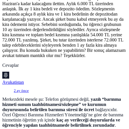
Haziran'a kadar kalacağımı ilettim. Aylık 6.000 TL üzerinden
anlaştık. İlk ay 1 kira bedeli ve depozito ödedim. Sözleşmenin
arkasında açıkça 8 aylık kira ve 1 kira bedelinin de depozitodan
karşılanacağı yazıyor. Ancak şirket bunu kabul etmeyerek bu ay da
kira ödememi istiyor. Sebebini sorduğumda, bu öğrenci grubunun
10 ay üzerinden değerlendirildiğini söylediler. Ayrıca sözleşmede
kira kısmına ve toplam bedel kısmına yanlışlıkla 54.000 TL yerine
72.000 TL yazılmış. Şirket, bu tutar üzerinden isterlerse 72.000 TL
talep edebileceklerini söyleyerek benden 1 ay fazla kira almaya
çalışıyor. Bu konuda hukuken ne yapabilirim? Bir sonuç alamazsam
avukat tutmam mantıklı olur mu? Teşekkürler.
Cevaplar
Avukatistan
2 ay önce
Merkezdeki mesele şu: Telefon görüşmesi değil,
yazılı “barınma
hizmeti sunum taahhütnamesi/sözleşme” ve kurumun
duyurusunda belirtilen barınma süresi ile ücret
bağlayıcıdır.
Özel Öğrenci Barınma Hizmetleri Yönetmeliği’ne göre de barınma
hizmetinin öğretim yılı içinde
kaç ay verileceği duyurularda ve
öğrenciyle yapılan taahhütnamede belirtilmek zorundadır
.