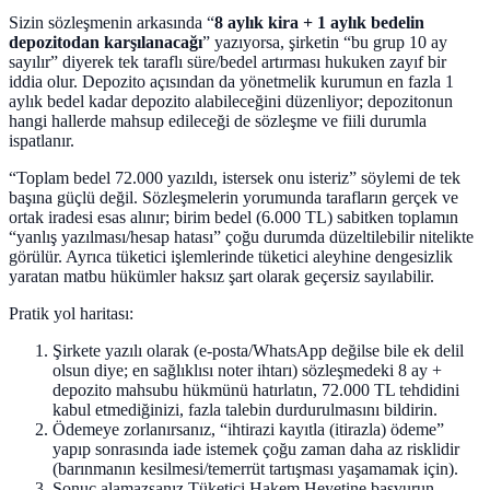
Sizin sözleşmenin arkasında “
8 aylık kira + 1 aylık bedelin
depozitodan karşılanacağı
” yazıyorsa, şirketin “bu grup 10 ay
sayılır” diyerek tek taraflı süre/bedel artırması hukuken zayıf bir
iddia olur. Depozito açısından da yönetmelik kurumun en fazla 1
aylık bedel kadar depozito alabileceğini düzenliyor; depozitonun
hangi hallerde mahsup edileceği de sözleşme ve fiili durumla
ispatlanır.
“Toplam bedel 72.000 yazıldı, istersek onu isteriz” söylemi de tek
başına güçlü değil. Sözleşmelerin yorumunda tarafların gerçek ve
ortak iradesi esas alınır; birim bedel (6.000 TL) sabitken toplamın
“yanlış yazılması/hesap hatası” çoğu durumda düzeltilebilir nitelikte
görülür. Ayrıca tüketici işlemlerinde tüketici aleyhine dengesizlik
yaratan matbu hükümler haksız şart olarak geçersiz sayılabilir.
Pratik yol haritası:
Şirkete yazılı olarak (e-posta/WhatsApp değilse bile ek delil
olsun diye; en sağlıklısı noter ihtarı) sözleşmedeki 8 ay +
depozito mahsubu hükmünü hatırlatın, 72.000 TL tehdidini
kabul etmediğinizi, fazla talebin durdurulmasını bildirin.
Ödemeye zorlanırsanız, “ihtirazi kayıtla (itirazla) ödeme”
yapıp sonrasında iade istemek çoğu zaman daha az risklidir
(barınmanın kesilmesi/temerrüt tartışması yaşamamak için).
Sonuç alamazsanız Tüketici Hakem Heyetine başvurun.