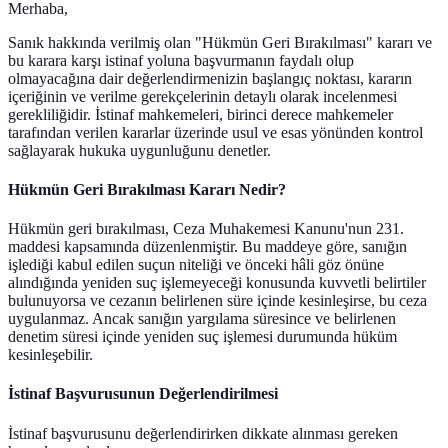
Merhaba,
Sanık hakkında verilmiş olan "Hükmün Geri Bırakılması" kararı ve
bu karara karşı istinaf yoluna başvurmanın faydalı olup
olmayacağına dair değerlendirmenizin başlangıç noktası, kararın
içeriğinin ve verilme gerekçelerinin detaylı olarak incelenmesi
gerekliliğidir. İstinaf mahkemeleri, birinci derece mahkemeler
tarafından verilen kararlar üzerinde usul ve esas yönünden kontrol
sağlayarak hukuka uygunluğunu denetler.
Hükmün Geri Bırakılması Kararı Nedir?
Hükmün geri bırakılması, Ceza Muhakemesi Kanunu'nun 231.
maddesi kapsamında düzenlenmiştir. Bu maddeye göre, sanığın
işlediği kabul edilen suçun niteliği ve önceki hâli göz önüne
alındığında yeniden suç işlemeyeceği konusunda kuvvetli belirtiler
bulunuyorsa ve cezanın belirlenen süre içinde kesinleşirse, bu ceza
uygulanmaz. Ancak sanığın yargılama süresince ve belirlenen
denetim süresi içinde yeniden suç işlemesi durumunda hüküm
kesinleşebilir.
İstinaf Başvurusunun Değerlendirilmesi
İstinaf başvurusunu değerlendirirken dikkate alınması gereken