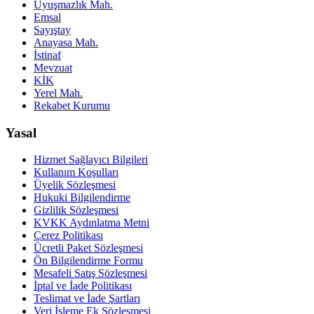
Uyuşmazlık Mah.
Emsal
Sayıştay
Anayasa Mah.
İstinaf
Mevzuat
KİK
Yerel Mah.
Rekabet Kurumu
Yasal
Hizmet Sağlayıcı Bilgileri
Kullanım Koşulları
Üyelik Sözleşmesi
Hukuki Bilgilendirme
Gizlilik Sözleşmesi
KVKK Aydınlatma Metni
Çerez Politikası
Ücretli Paket Sözleşmesi
Ön Bilgilendirme Formu
Mesafeli Satış Sözleşmesi
İptal ve İade Politikası
Teslimat ve İade Şartları
Veri İşleme Ek Sözleşmesi