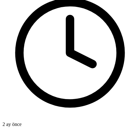
2
2 ay önce