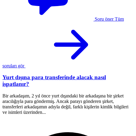
Soru öner
Tüm
soruları gör
Yurt dışına para transferinde alacak nasıl
İ
ispatlanır?
A
i
Bir arkadaşım, 2 yıl önce yurt dışındaki bir arkadaşına bir şirket
a
aracılığıyla para göndermiş. Ancak parayı gönderen şirket,
K
transferleri arkadaşımın adıyla değil, farklı kişilerin kimlik bilgileri
ve isimleri üzerinden...