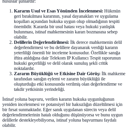
hususlar şunlardır:
Kararın Usul ve Esas Yönünden İncelenmesi:
Hükmün
geri bırakılması kararının, yasal dayanakları ve uygulama
koşulları açısından hukuka uygun olup olmadığının tespiti
önemlidir. Kararda bir usul hatası veya hukuki yanlışlık
bulunması, istinaf mahkemesinin kararı bozmasına sebep
olabilir.
Delillerin Değerlendirilmesi:
İlk derece mahkemenin delil
değerlendirmesi ve bu delillere dayanarak verdiği kararın
yeterliliği önemli bir inceleme konusudur. Özellikle sanığa
iftira atıldığına dair Telekom IP Kullanıcı Tespit raporunun
hukuki geçerliliği ve delil olarak sunuluş şekli critik
noktalardır.
Zararın Büyüklüğü ve Etkisine Dair Görüş:
İlk mahkeme
tarafından sanığın eylemi ve zararın büyüklüğü ile
oluşturduğu etki konusunda verilmiş olan değerlendirme ve
takdir yetkisinin yerindeliği.
İstinaf yoluna başvuru, verilen kararın hukuka uygunluğunun
yeniden incelenmesi ve potansiyel bir haksızlığın düzeltilmesi için
bir fırsat sunmaktadır. Eğer sanık uygulanan sürecin veya delil
değerlendirmelerinin hatalı olduğunu düşünüyorsa ve bunu uygun
delillerle destekleyebiliyorsa, istinaf yoluna başvurması faydalı
olabilir.