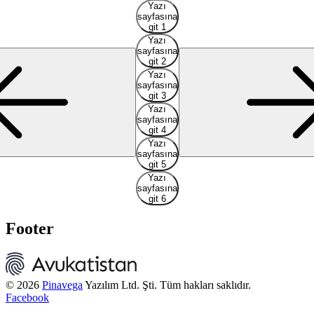
Yazı
sayfasına
git 1
Yazı
sayfasına
git 2
Yazı
sayfasına
git 3
Yazı
sayfasına
git 4
Yazı
sayfasına
git 5
Yazı
sayfasına
git 6
Footer
© 2026
Pinavega
Yazılım Ltd. Şti. Tüm hakları saklıdır.
Facebook