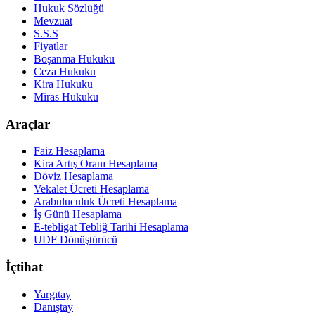
Hukuk Sözlüğü
Mevzuat
S.S.S
Fiyatlar
Boşanma Hukuku
Ceza Hukuku
Kira Hukuku
Miras Hukuku
Araçlar
Faiz Hesaplama
Kira Artış Oranı Hesaplama
Döviz Hesaplama
Vekalet Ücreti Hesaplama
Arabuluculuk Ücreti Hesaplama
İş Günü Hesaplama
E-tebligat Tebliğ Tarihi Hesaplama
UDF Dönüştürücü
İçtihat
Yargıtay
Danıştay