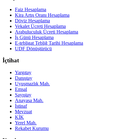
Faiz Hesaplama
Kira Artış Oranı Hesaplama
Döviz Hesaplama
Vekalet Ücreti Hesaplama
Arabuluculuk Ücreti Hesaplama
İş Günü Hesaplama
E-tebligat Tebliğ Tarihi Hesaplama
UDF Dönüştürücü
İçtihat
Yargıtay
Danıştay
Uyuşmazlık Mah.
Emsal
Sayıştay
Anayasa Mah.
İstinaf
Mevzuat
KİK
Yerel Mah.
Rekabet Kurumu