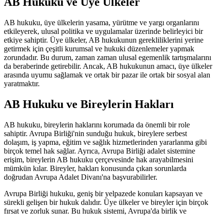
AB Hukuku ve Üye Ülkeler
AB hukuku, üye ülkelerin yasama, yürütme ve yargı organlarını
etkileyerek, ulusal politika ve uygulamalar üzerinde belirleyici bir
etkiye sahiptir. Üye ülkeler, AB hukukunun gerekliliklerini yerine
getirmek için çeşitli kurumsal ve hukuki düzenlemeler yapmak
zorundadır. Bu durum, zaman zaman ulusal egemenlik tartışmalarını
da beraberinde getirebilir. Ancak, AB hukukunun amacı, üye ülkeler
arasında uyumu sağlamak ve ortak bir pazar ile ortak bir sosyal alan
yaratmaktır.
AB Hukuku ve Bireylerin Hakları
AB hukuku, bireylerin haklarını korumada da önemli bir role
sahiptir. Avrupa Birliği'nin sunduğu hukuk, bireylere serbest
dolaşım, iş yapma, eğitim ve sağlık hizmetlerinden yararlanma gibi
birçok temel hak sağlar. Ayrıca, Avrupa Birliği adalet sistemine
erişim, bireylerin AB hukuku çerçevesinde hak arayabilmesini
mümkün kılar. Bireyler, hakları konusunda çıkan sorunlarda
doğrudan Avrupa Adalet Divanı'na başvurabilirler.
Avrupa Birliği hukuku, geniş bir yelpazede konuları kapsayan ve
sürekli gelişen bir hukuk dalıdır. Üye ülkeler ve bireyler için birçok
fırsat ve zorluk sunar. Bu hukuk sistemi, Avrupa'da birlik ve