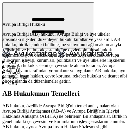
Avrupa Birliği Hukuku
Avrupa Birliği (AB) hukuku, Avrupa Birliği ve üye ülkeler
arasındaki ilişkileri düzenleyen hukuki kurallar ve yasalardır. AB
hukuku, birlik içindeki bütünleşme ve uyumu sağlamak amacıyla
geliştirildi ve bu hukuk sistemi, üye devletlerin ulusal hukuk
sistemlerine göre öncelik taşır. AB hukuku, genel olarak Avrupa
Birliği'nin işleyişi, kurumları, politikaları ve üye ülkelerle ilişkilerini
Ofis
kapsar. Bu hukuk sistemi çerçevesinde alınan kararlar, Avrupa
İçtihat
Adalet Divanı tarafından yorumlanır ve uygulanır. AB hukuku, aynı
Araçlar
zamanda insan hakları, çevre koruma, rekabet hukuku ve ticaret gibi
Kaynaklar
birçok alanda da düzenlemeler getirir.
Giriş
AB Hukukunun Temelleri
AB hukuku, özellikle Avrupa Birliği'nin temel antlaşmaları olan
Avrupa Birliği Antlaşması (AB-A) ve Avrupa Birliği'nin İşleyişi
Hakkında Antlaşma (ABİHA) ile belirlenir. Bu antlaşmalar, Birlik'in
genel hukuki çerçevesini ve kurumlarının işleyiş esaslarını tanımlar.
AB hukuku, ayrıca Avrupa İnsan Hakları Sözleşmesi gibi