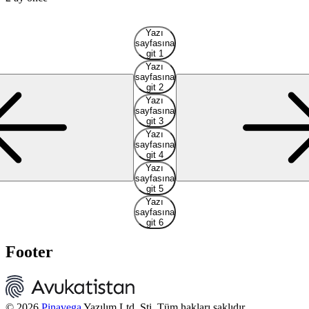
Yazı
sayfasına
git 1
Yazı
sayfasına
git 2
Yazı
sayfasına
git 3
Yazı
sayfasına
git 4
Yazı
sayfasına
git 5
Yazı
sayfasına
git 6
Footer
© 2026
Pinavega
Yazılım Ltd. Şti. Tüm hakları saklıdır.