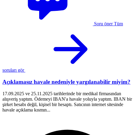
Soru öner
Tüm
soruları gör
Açıklamasız havale nedeniyle yargılanabilir miyim?
i
17.09.2025 ve 25.11.2025 tarihlerinde bir medikal firmasından
alışveriş yaptım. Ödemeyi IBAN'a havale yoluyla yaptım. IBAN bir
B
şirket hesabı değil, kişisel bir hesaptı. Satıcının internet sitesinde
a
havale açıklama kısmın...
t
v