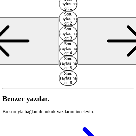
sayfasına
git 1
Soru
sayfasına
git 2
Soru
sayfasına
git 3
Soru
sayfasına
git 4
Soru
sayfasına
git 5
Soru
sayfasına
git 6
Benzer yazılar.
Bu soruyla bağlantılı hukuk yazılarını inceleyin.