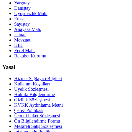
Yargıtay
Danıştay
Uyuşmazlık Mah.
Emsal
Sayıştay
Anayasa Mah.
İstinaf
Mevzuat
KİK
Yerel Mah.
Rekabet Kurumu
Yasal
Hizmet Sağlayıcı Bilgileri
Kullanım Koşulları
Üyelik Sözleşmesi
Hukuki Bilgilendirme
Gizlilik Sözleşmesi
KVKK Aydınlatma Metni
Çerez Politikası
Ücretli Paket Sözleşmesi
Ön Bilgilendirme Formu
Mesafeli Satış Sözleşmesi
İptal ve İade Politikası