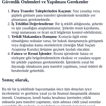
Güvenlik Önlemleri ve Yapılması Gerekenler
Para Transfer Taleplerinden Kaçının
: Size yasadışı veya
şüpheli görünen para transferi işlemlerinde kesinlikle yer
almamanız gerekmektedir.
İş Teklifini Değerlendirme
: Bir iş teklifi aldığınızda, şirketin
ve işin yasallığını araştırmalısınız. Şirketin resmi kayıtlarını,
vergi numarasını ve ticari sicil bilgilerini kontrol edebilirsiniz.
Yetkili Makamlara Danışma
: Konuyla ilgili emin
olmadığınız noktalar varsa, bir hukuk danışmanıyla görüşmek
veya doğrudan kamu otoriteleriyle (örneğin Mali Suçları
Araştırma Kurulu) iletişime geçmek faydalı olacaktır.
Fatura ve Resmi İşlemler
: Resmi işlemlerde fatura ve
sözleşme gibi belgelendirmelerin eksiksiz ve yasalara uygun
bir şekilde yapılması gerekmektedir. İşlemlerin yasal bir
dayanağı olmaksızın para transferi yapılması, yasal riskleri de
beraberinde getirebilir.
Sonuç olarak,
Bu tür bir iş teklifinde başvurmadan önce tüm detayları iyice
incelemeniz ve gerekirse yasal ya da finansal danışmanlık almanız
önemli. Unutmayın, kendi banka hesabınız üzerinden yüklü
miktarda para transferi yapmanız, sizin adınıza ciddi yasal sorunlar