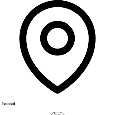
Istanbul
I
Soru