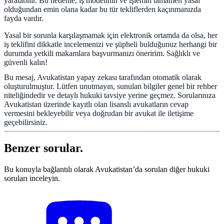
yaratabilir. Bu nedenle, iş modelinin ve işlemin tamamen yasal
olduğundan emin olana kadar bu tür tekliflerden kaçınmanızda
fayda vardır.
Yasal bir sorunla karşılaşmamak için elektronik ortamda da olsa, her
iş teklifini dikkatle incelemenizi ve şüpheli bulduğunuz herhangi bir
durumda yetkili makamlara başvurmanızı öneririm. Sağlıklı ve
güvenli kalın!
Bu mesaj, Avukatistan yapay zekası tarafından otomatik olarak
oluşturulmuştur. Lütfen unutmayın, sunulan bilgiler genel bir rehber
niteliğindedir ve detaylı hukuki tavsiye yerine geçmez. Sorularınıza
Avukatistan üzerinde kayıtlı olan lisanslı avukatların cevap
vermesini bekleyebilir veya doğrudan bir avukat ile iletişime
geçebilirsiniz.
Benzer sorular.
Bu konuyla bağlantılı olarak Avukatistan’da sorulan diğer hukuki
soruları inceleyin.