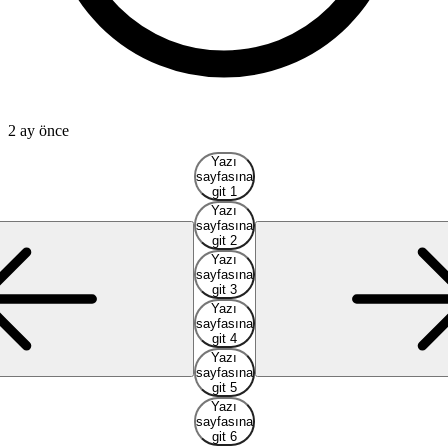
2 ay önce
2
Yazı
sayfasına
git 1
Yazı
sayfasına
git 2
Yazı
sayfasına
git 3
Yazı
sayfasına
git 4
Yazı
sayfasına
git 5
Yazı
sayfasına
git 6