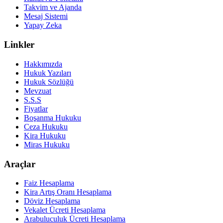
Takvim ve Ajanda
Mesaj Sistemi
Yapay Zeka
Linkler
Hakkımızda
Hukuk Yazıları
Hukuk Sözlüğü
Mevzuat
S.S.S
Fiyatlar
Boşanma Hukuku
Ceza Hukuku
Kira Hukuku
Miras Hukuku
Araçlar
Faiz Hesaplama
Kira Artış Oranı Hesaplama
Döviz Hesaplama
Vekalet Ücreti Hesaplama
Arabuluculuk Ücreti Hesaplama