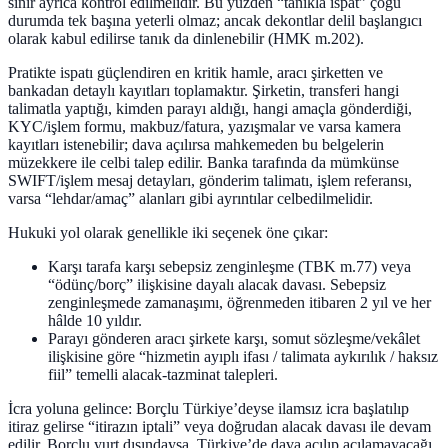
sınır ayrıca kontrol edilmelidir. Bu yüzden “tanıkla ispat” çoğu
durumda tek başına yeterli olmaz; ancak dekontlar delil başlangıcı
olarak kabul edilirse tanık da dinlenebilir (HMK m.202).
Pratikte ispatı güçlendiren en kritik hamle, aracı şirketten ve
bankadan detaylı kayıtları toplamaktır. Şirketin, transferi hangi
talimatla yaptığı, kimden parayı aldığı, hangi amaçla gönderdiği,
KYC/işlem formu, makbuz/fatura, yazışmalar ve varsa kamera
kayıtları istenebilir; dava açılırsa mahkemeden bu belgelerin
müzekkere ile celbi talep edilir. Banka tarafında da mümkünse
SWIFT/işlem mesaj detayları, gönderim talimatı, işlem referansı,
varsa “lehdar/amaç” alanları gibi ayrıntılar celbedilmelidir.
Hukuki yol olarak genellikle iki seçenek öne çıkar:
Karşı tarafa karşı sebepsiz zenginleşme (TBK m.77) veya
“ödünç/borç” ilişkisine dayalı alacak davası. Sebepsiz
zenginleşmede zamanaşımı, öğrenmeden itibaren 2 yıl ve her
hâlde 10 yıldır.
Parayı gönderen aracı şirkete karşı, somut sözleşme/vekâlet
ilişkisine göre “hizmetin ayıplı ifası / talimata aykırılık / haksız
fiil” temelli alacak-tazminat talepleri.
İcra yoluna gelince: Borçlu Türkiye’deyse ilamsız icra başlatılıp
itiraz gelirse “itirazın iptali” veya doğrudan alacak davası ile devam
edilir. Borçlu yurt dışındaysa, Türkiye’de dava açılıp açılamayacağı