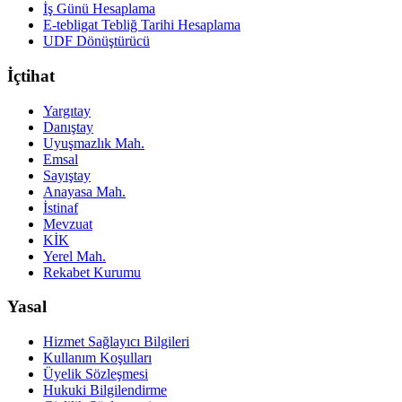
İş Günü Hesaplama
E-tebligat Tebliğ Tarihi Hesaplama
UDF Dönüştürücü
İçtihat
Yargıtay
Danıştay
Uyuşmazlık Mah.
Emsal
Sayıştay
Anayasa Mah.
İstinaf
Mevzuat
KİK
Yerel Mah.
Rekabet Kurumu
Yasal
Hizmet Sağlayıcı Bilgileri
Kullanım Koşulları
Üyelik Sözleşmesi
Hukuki Bilgilendirme