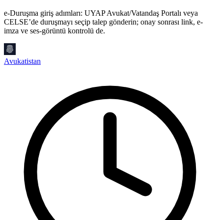
e-Duruşma giriş adımları: UYAP Avukat/Vatandaş Portalı veya
A
CELSE’de duruşmayı seçip talep gönderin; onay sonrası link, e-
m
imza ve ses-görüntü kontrolü de.
t
Avukatistan
A