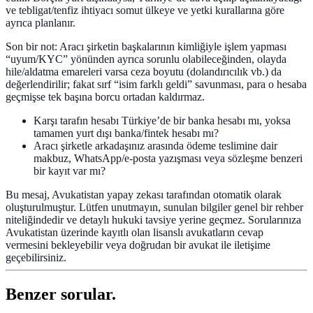
ve tebligat/tenfiz ihtiyacı somut ülkeye ve yetki kurallarına göre
ayrıca planlanır.
Son bir not: Aracı şirketin başkalarının kimliğiyle işlem yapması
“uyum/KYC” yönünden ayrıca sorunlu olabileceğinden, olayda
hile/aldatma emareleri varsa ceza boyutu (dolandırıcılık vb.) da
değerlendirilir; fakat sırf “isim farklı geldi” savunması, para o hesaba
geçmişse tek başına borcu ortadan kaldırmaz.
Karşı tarafın hesabı Türkiye’de bir banka hesabı mı, yoksa
tamamen yurt dışı banka/fintek hesabı mı?
Aracı şirketle arkadaşınız arasında ödeme teslimine dair
makbuz, WhatsApp/e-posta yazışması veya sözleşme benzeri
bir kayıt var mı?
Bu mesaj, Avukatistan yapay zekası tarafından otomatik olarak
oluşturulmuştur. Lütfen unutmayın, sunulan bilgiler genel bir rehber
niteliğindedir ve detaylı hukuki tavsiye yerine geçmez. Sorularınıza
Avukatistan üzerinde kayıtlı olan lisanslı avukatların cevap
vermesini bekleyebilir veya doğrudan bir avukat ile iletişime
geçebilirsiniz.
Benzer sorular.