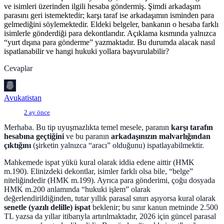
ve isimleri üzerinden ilgili hesaba göndermiş. Şimdi arkadaşım
parasını geri istemektedir; karşı taraf ise arkadaşımın isminden para
gelmediğini söylemektedir. Eldeki belgeler, bankanın o hesaba farklı
isimlerle gönderdiği para dekontlarıdır. Açıklama kısmında yalnızca
“yurt dışına para gönderme” yazmaktadır. Bu durumda alacak nasıl
ispatlanabilir ve hangi hukuki yollara başvurulabilir?
Cevaplar
Avukatistan
2 ay önce
Merhaba. Bu tip uyuşmazlıkta temel mesele, paranın
karşı tarafın
hesabına geçtiğini
ve bu paranın
arkadaşınızın malvarlığından
çıktığını
(şirketin yalnızca “aracı” olduğunu) ispatlayabilmektir.
Mahkemede ispat yükü kural olarak iddia edene aittir (HMK
m.190). Elinizdeki dekontlar, isimler farklı olsa bile, “belge”
niteliğindedir (HMK m.199). Ayrıca para gönderimi, çoğu dosyada
HMK m.200 anlamında “hukuki işlem” olarak
değerlendirildiğinden, tutar yıllık parasal sınırı aşıyorsa kural olarak
senetle (yazılı delille) ispat
beklenir; bu sınır kanun metninde 2.500
TL yazsa da yıllar itibarıyla artırılmaktadır, 2026 için güncel parasal