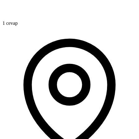
1 cevap
1