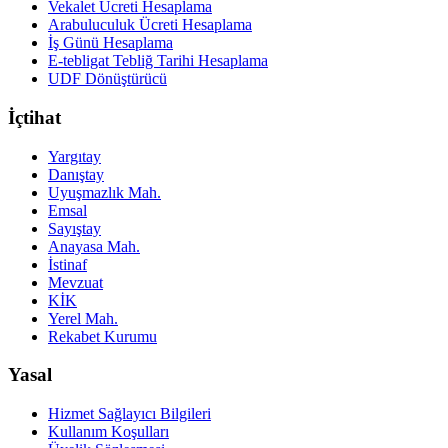
Vekalet Ücreti Hesaplama
Arabuluculuk Ücreti Hesaplama
İş Günü Hesaplama
E-tebligat Tebliğ Tarihi Hesaplama
UDF Dönüştürücü
İçtihat
Yargıtay
Danıştay
Uyuşmazlık Mah.
Emsal
Sayıştay
Anayasa Mah.
İstinaf
Mevzuat
KİK
Yerel Mah.
Rekabet Kurumu
Yasal
Hizmet Sağlayıcı Bilgileri
Kullanım Koşulları