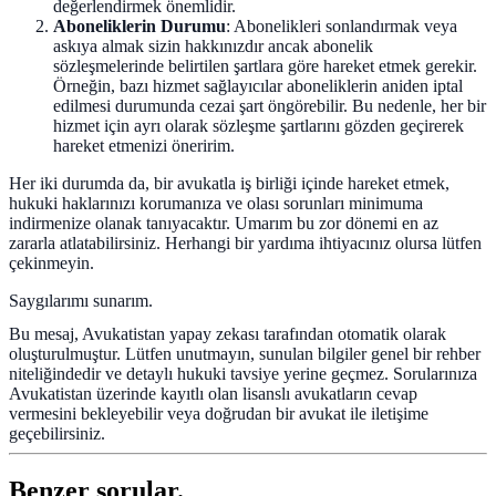
değerlendirmek önemlidir.
Aboneliklerin Durumu
: Abonelikleri sonlandırmak veya
askıya almak sizin hakkınızdır ancak abonelik
sözleşmelerinde belirtilen şartlara göre hareket etmek gerekir.
Örneğin, bazı hizmet sağlayıcılar aboneliklerin aniden iptal
edilmesi durumunda cezai şart öngörebilir. Bu nedenle, her bir
hizmet için ayrı olarak sözleşme şartlarını gözden geçirerek
hareket etmenizi öneririm.
Her iki durumda da, bir avukatla iş birliği içinde hareket etmek,
hukuki haklarınızı korumanıza ve olası sorunları minimuma
indirmenize olanak tanıyacaktır. Umarım bu zor dönemi en az
zararla atlatabilirsiniz. Herhangi bir yardıma ihtiyacınız olursa lütfen
çekinmeyin.
Saygılarımı sunarım.
Bu mesaj, Avukatistan yapay zekası tarafından otomatik olarak
oluşturulmuştur. Lütfen unutmayın, sunulan bilgiler genel bir rehber
niteliğindedir ve detaylı hukuki tavsiye yerine geçmez. Sorularınıza
Avukatistan üzerinde kayıtlı olan lisanslı avukatların cevap
vermesini bekleyebilir veya doğrudan bir avukat ile iletişime
geçebilirsiniz.
Benzer sorular.