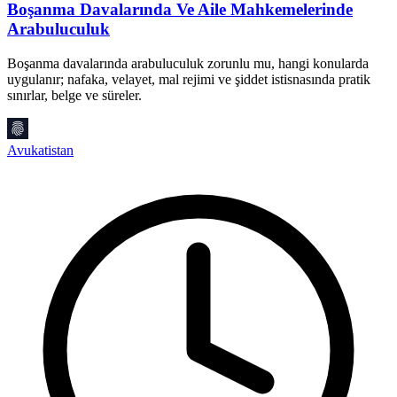
Boşanma Davalarında Ve Aile Mahkemelerinde
Arabuluculuk
Boşanma davalarında arabuluculuk zorunlu mu, hangi konularda
A
uygulanır; nafaka, velayet, mal rejimi ve şiddet istisnasında pratik
n
sınırlar, belge ve süreler.
ş
Avukatistan
A