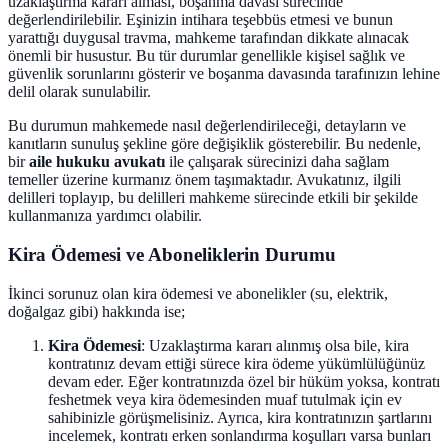
uzaklaştırma kararı alması, boşanma davası sürecinde
değerlendirilebilir. Eşinizin intihara teşebbüs etmesi ve bunun
yarattığı duygusal travma, mahkeme tarafından dikkate alınacak
önemli bir husustur. Bu tür durumlar genellikle kişisel sağlık ve
güvenlik sorunlarını gösterir ve boşanma davasında tarafınızın lehine
delil olarak sunulabilir.
Bu durumun mahkemede nasıl değerlendirileceği, detayların ve
kanıtların sunuluş şekline göre değişiklik gösterebilir. Bu nedenle,
bir
aile hukuku avukatı
ile çalışarak sürecinizi daha sağlam
temeller üzerine kurmanız önem taşımaktadır. Avukatınız, ilgili
delilleri toplayıp, bu delilleri mahkeme sürecinde etkili bir şekilde
kullanmanıza yardımcı olabilir.
Kira Ödemesi ve Aboneliklerin Durumu
İkinci sorunuz olan kira ödemesi ve abonelikler (su, elektrik,
doğalgaz gibi) hakkında ise;
Kira Ödemesi
: Uzaklaştırma kararı alınmış olsa bile, kira
kontratınız devam ettiği sürece kira ödeme yükümlülüğünüz
devam eder. Eğer kontratınızda özel bir hüküm yoksa, kontratı
feshetmek veya kira ödemesinden muaf tutulmak için ev
sahibinizle görüşmelisiniz. Ayrıca, kira kontratınızın şartlarını
incelemek, kontratı erken sonlandırma koşulları varsa bunları