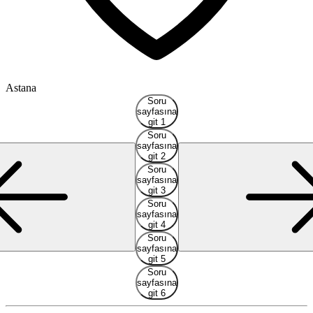
Astana
Ş
Soru
sayfasına
git 1
Soru
sayfasına
git 2
Soru
sayfasına
git 3
Soru
sayfasına
git 4
Soru
sayfasına
git 5
Soru
sayfasına
git 6