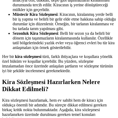
amacıyla ofis, dükkan, depo gibi taşınmazların kiralanması
durumunda tercih edilir. Kiracının iş yerine dönüştüreceği
mülkler için geçerlidir.
Müstecir Kira Sözleşmesi
: Kiracının, kiralanmış yerde belli
bir iş yapma ve belirli bir gelir elde etme hakkına sahip olduğu
durumlar için düzenlenir. Örneğin, bir tarlanın kiralanması ve
bu tarlada tarım yapılması gibi.
Sezonluk Kira Sözleşmesi
: Belli bir sezon ya da belirli bir
dönem için taşınmazların kiralanmasında kullanılır. Özellikle
tatil bölgelerindeki yazlık evler veya öğrenci evleri bu tür kira
anlaşmaları için örnek gösterilebilir.
Her bir
kira sözleşmesi
türü, farklı ihtiyaçlara ve koşullara yönelik
özel hüküm ve koşullar içerebilir. Bu yüzden, sözleşme
imzalamadan önce üzerinde anlaşılan şartların ve sözleşme türünün
iyi bir şekilde incelenmesi gerekmektedir.
Kira Sözleşmesi Hazırlarken Nelere
Dikkat Edilmeli?
Kira sözleşmesi hazırlamak, hem ev sahibi hem de kiracı için
oldukça önemli bir adımdır. Bu süreçte dikkat edilmesi gereken
birkaç kritik nokta bulunmaktadır. Aşağıda, kira sözleşmesi
hazırlanırken üzerinde durulması gereken temel konuları