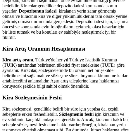
Depozito, kiracının taşınmadan önce ev sahibine bıraktığı güvence
bedelidir. Kiracılar genellikle depozito iadesi konusunda sorun
yaşarlar.
Depozitonun iadesi
, kiralanan yerin zarar görmemiş
olması ve kiracının kira ve diğer yükümlülüklerini tam olarak yerine
getirmiş olması durumunda gerçekleşir. Depozito iadesi için, taşınma
öncesi ve sonrasında evin fotoğraflarını çekmek, olası hasarlar için
bir liste tutmak ve bu konuları ev sahibiyle netleştirmek iyi bir
fikirdir.
Kira Artış Oranının Hesaplanması
Kira artış oranı
, Türkiye'de her yıl Türkiye İstatistik Kurumu
(TÜİK) tarafından belirlenen tüketici fiyat endeksine (TÜFE) göre
ayarlanır. Kiracılar, sözleşmelerinde bu oranın net bir şekilde
belirtilmesini sağlamalı ve sözleşme süresi boyunca kiranın ne kadar
artabileceğini anlamalıdır. Aşırı artış taleplerine karşı haklarınızı
koruyacak şekilde bilgi sahibi olmak önemlidir.
Kira Sözleşmesinin Feshi
Kira sözleşmesi, genellikle belirli bir süre için yapılsa da, çeşitli
sebeplerle erken feshedilebilir.
Sözleşmenin feshi
için kiracının ve
ev sahibinin karşılıklı anlaşması gereklidir. Ancak, kiracının haklı bir
sebeple sözleşmeyi fesh etme hakkı vardır; örneğin, kiralanan yerin
taşınmaya elverişli olmaması gibi. Bu durumda, kiracı haklarına göre