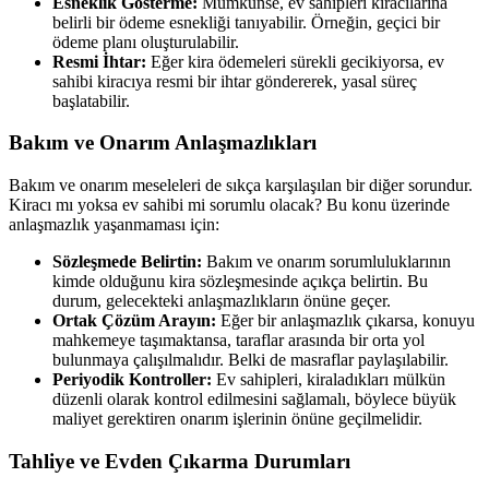
Esneklik Gösterme:
Mümkünse, ev sahipleri kiracılarına
belirli bir ödeme esnekliği tanıyabilir. Örneğin, geçici bir
ödeme planı oluşturulabilir.
Resmi İhtar:
Eğer kira ödemeleri sürekli gecikiyorsa, ev
sahibi kiracıya resmi bir ihtar göndererek, yasal süreç
başlatabilir.
Bakım ve Onarım Anlaşmazlıkları
Bakım ve onarım meseleleri de sıkça karşılaşılan bir diğer sorundur.
Kiracı mı yoksa ev sahibi mi sorumlu olacak? Bu konu üzerinde
anlaşmazlık yaşanmaması için:
Sözleşmede Belirtin:
Bakım ve onarım sorumluluklarının
kimde olduğunu kira sözleşmesinde açıkça belirtin. Bu
durum, gelecekteki anlaşmazlıkların önüne geçer.
Ortak Çözüm Arayın:
Eğer bir anlaşmazlık çıkarsa, konuyu
mahkemeye taşımaktansa, taraflar arasında bir orta yol
bulunmaya çalışılmalıdır. Belki de masraflar paylaşılabilir.
Periyodik Kontroller:
Ev sahipleri, kiraladıkları mülkün
düzenli olarak kontrol edilmesini sağlamalı, böylece büyük
maliyet gerektiren onarım işlerinin önüne geçilmelidir.
Tahliye ve Evden Çıkarma Durumları