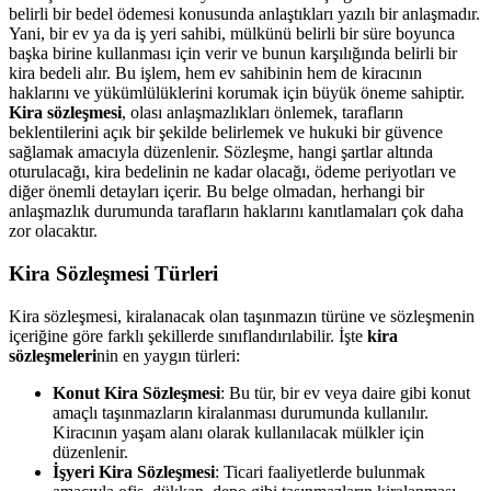
belirli bir bedel ödemesi konusunda anlaştıkları yazılı bir anlaşmadır.
Yani, bir ev ya da iş yeri sahibi, mülkünü belirli bir süre boyunca
başka birine kullanması için verir ve bunun karşılığında belirli bir
kira bedeli alır. Bu işlem, hem ev sahibinin hem de kiracının
haklarını ve yükümlülüklerini korumak için büyük öneme sahiptir.
Kira sözleşmesi
, olası anlaşmazlıkları önlemek, tarafların
beklentilerini açık bir şekilde belirlemek ve hukuki bir güvence
sağlamak amacıyla düzenlenir. Sözleşme, hangi şartlar altında
oturulacağı, kira bedelinin ne kadar olacağı, ödeme periyotları ve
diğer önemli detayları içerir. Bu belge olmadan, herhangi bir
anlaşmazlık durumunda tarafların haklarını kanıtlamaları çok daha
zor olacaktır.
Kira Sözleşmesi Türleri
Kira sözleşmesi, kiralanacak olan taşınmazın türüne ve sözleşmenin
içeriğine göre farklı şekillerde sınıflandırılabilir. İşte
kira
sözleşmeleri
nin en yaygın türleri:
Konut Kira Sözleşmesi
: Bu tür, bir ev veya daire gibi konut
amaçlı taşınmazların kiralanması durumunda kullanılır.
Kiracının yaşam alanı olarak kullanılacak mülkler için
düzenlenir.
İşyeri Kira Sözleşmesi
: Ticari faaliyetlerde bulunmak