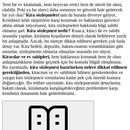
Yeni bir ev kiralamak, hem heyecan verici hem de stresli bir süreç
olabilir. Peki ya bu süreci daha sorunsuz ve güvenli hale getirecek
bir yol olsa?
Kira sözleşmeleri
tam da burada devreye giriyor.
Kendinizi kötü sürprizlere karşı korumak ve haklarınızı güvence
altına almak istiyorsanız, kira sözleşmeleri hakkında bilgi sahibi
olmanız şart.
Kira sözleşmesi nedir?
Kısaca, kiracı ile ev sahibi
arasında yapılan, kiralama koşullarını detaylı olarak belirleyen yazılı
bir anlaşmadır. Ancak, bu süreçte dikkat edilmesi gereken çok fazla
detay var. Kira bedeli, depozito, bakım-onarım sorumlulukları gibi
unsurlar, sözleşmenin olmazsa olmazları arasında yer alıyor.
Kiracılar ve ev sahipleri,
hem haklarınızı korumak hem de olası
anlaşmazlıkların önüne geçmek için bu konuda bilgili olmalısınız.
Bu yazımızda,
kira sözleşmesi hazırlarken nelere dikkat edilmesi
gerektiğinden,
kiracının ve ev sahibinin bilmesi gerekenlerden ve
yaygın kira sözleşmesi sorunlarına kadar pek çok önemli konuya
değineceğiz. Bu rehber sayesinde, kira sözleşmesinin detaylarına
hakim olarak, kiralamada karşılaşabileceğiniz problemlere karşı
kendinizi donanımlı hale getirebilirsiniz.