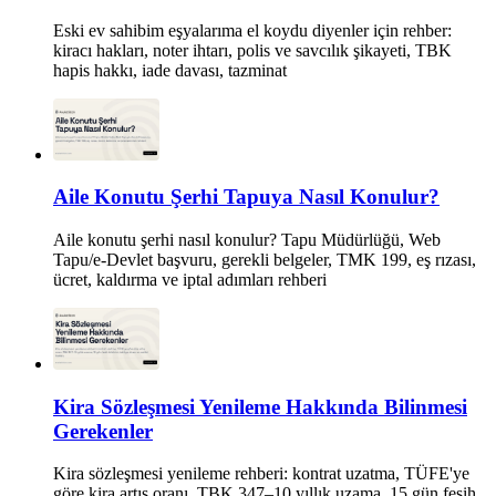
Eski ev sahibim eşyalarıma el koydu diyenler için rehber:
kiracı hakları, noter ihtarı, polis ve savcılık şikayeti, TBK
hapis hakkı, iade davası, tazminat
Aile Konutu Şerhi Tapuya Nasıl Konulur?
Aile konutu şerhi nasıl konulur? Tapu Müdürlüğü, Web
Tapu/e-Devlet başvuru, gerekli belgeler, TMK 199, eş rızası,
ücret, kaldırma ve iptal adımları rehberi
Kira Sözleşmesi Yenileme Hakkında Bilinmesi
Gerekenler
Kira sözleşmesi yenileme rehberi: kontrat uzatma, TÜFE'ye
göre kira artış oranı, TBK 347–10 yıllık uzama, 15 gün fesih