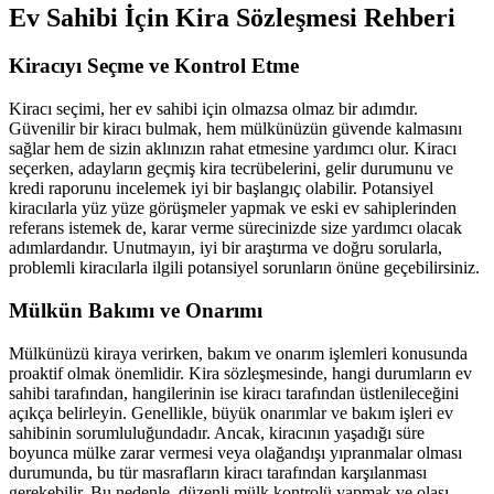
Ev Sahibi İçin Kira Sözleşmesi Rehberi
Kiracıyı Seçme ve Kontrol Etme
Kiracı seçimi, her ev sahibi için olmazsa olmaz bir adımdır.
Güvenilir bir kiracı bulmak, hem mülkünüzün güvende kalmasını
sağlar hem de sizin aklınızın rahat etmesine yardımcı olur. Kiracı
seçerken, adayların geçmiş kira tecrübelerini, gelir durumunu ve
kredi raporunu incelemek iyi bir başlangıç olabilir. Potansiyel
kiracılarla yüz yüze görüşmeler yapmak ve eski ev sahiplerinden
referans istemek de, karar verme sürecinizde size yardımcı olacak
adımlardandır. Unutmayın, iyi bir araştırma ve doğru sorularla,
problemli kiracılarla ilgili potansiyel sorunların önüne geçebilirsiniz.
Mülkün Bakımı ve Onarımı
Mülkünüzü kiraya verirken, bakım ve onarım işlemleri konusunda
proaktif olmak önemlidir. Kira sözleşmesinde, hangi durumların ev
sahibi tarafından, hangilerinin ise kiracı tarafından üstlenileceğini
açıkça belirleyin. Genellikle, büyük onarımlar ve bakım işleri ev
sahibinin sorumluluğundadır. Ancak, kiracının yaşadığı süre
boyunca mülke zarar vermesi veya olağandışı yıpranmalar olması
durumunda, bu tür masrafların kiracı tarafından karşılanması
gerekebilir. Bu nedenle, düzenli mülk kontrolü yapmak ve olası