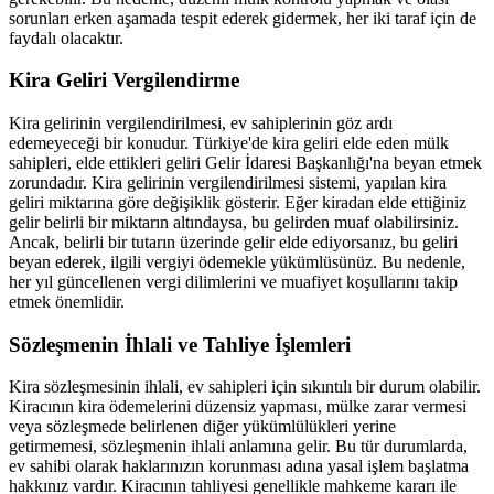
sorunları erken aşamada tespit ederek gidermek, her iki taraf için de
faydalı olacaktır.
Kira Geliri Vergilendirme
Kira gelirinin vergilendirilmesi, ev sahiplerinin göz ardı
edemeyeceği bir konudur. Türkiye'de kira geliri elde eden mülk
sahipleri, elde ettikleri geliri Gelir İdaresi Başkanlığı'na beyan etmek
zorundadır. Kira gelirinin vergilendirilmesi sistemi, yapılan kira
geliri miktarına göre değişiklik gösterir. Eğer kiradan elde ettiğiniz
gelir belirli bir miktarın altındaysa, bu gelirden muaf olabilirsiniz.
Ancak, belirli bir tutarın üzerinde gelir elde ediyorsanız, bu geliri
beyan ederek, ilgili vergiyi ödemekle yükümlüsünüz. Bu nedenle,
her yıl güncellenen vergi dilimlerini ve muafiyet koşullarını takip
etmek önemlidir.
Sözleşmenin İhlali ve Tahliye İşlemleri
Kira sözleşmesinin ihlali, ev sahipleri için sıkıntılı bir durum olabilir.
Kiracının kira ödemelerini düzensiz yapması, mülke zarar vermesi
veya sözleşmede belirlenen diğer yükümlülükleri yerine
getirmemesi, sözleşmenin ihlali anlamına gelir. Bu tür durumlarda,
ev sahibi olarak haklarınızın korunması adına yasal işlem başlatma
hakkınız vardır. Kiracının tahliyesi genellikle mahkeme kararı ile