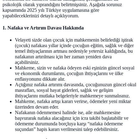
psikolojik olarak yıprandığını belirtmişsiniz. Aşağıda sorunuz
kapsamında 2025 yılı Türkiye uygulamasına göre
yapabileceklerinizi detaylı açıklıyorum.
1. Nafaka ve Artırım Davası Hakkında
Velayeti sizde olan çocuk için mahkemenin belirlediği iştirak
(çocuk) nafakası yıllar içinde çocuğun eğitim, sağlık ve diğer
temel ihtiyaçlarının artması nedeniyle yetersiz kaldığında, bu
nafakanın artırılması için her zaman yeniden dava
açabilirsiniz.
Mahkeme, sizin ve nafaka ödeyen eski eşinizin güncel sosyal
ve ekonomik durumlarını, çocuğun ihtiyaçlarını ve ülke
enflasyonunu dikkate alır.
Açtığınız nafaka artırımı davasında, çocuğunuzun güncel okul
masrafları, sosyal hayat giderleri, sağlık ve gelişim
ihtiyaçlarını mutlaka belgeleriyle mahkemeye sunmalısınız.
Mahkeme, nafaka artışı kararı verirse, ödemeler yeni miktar
üzerinden devam eder.
Nafakanın ödenmemesi halinde ise, aile mahkemesine
başvurarak nafaka alacağınız için icra takibi başlatabilir ve
ödememe durumunda borçluya karşı “nafaka ödememe
suçundan” hapis kararı verilmesini talep edebilirsiniz.