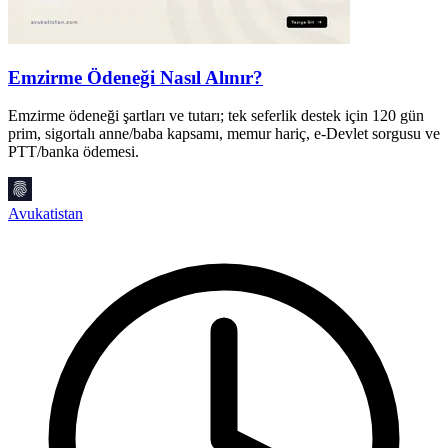
Emzirme Ödeneği Nasıl Alınır?
Emzirme ödeneği şartları ve tutarı; tek seferlik destek için 120 gün
O
prim, sigortalı anne/baba kapsamı, memur hariç, e-Devlet sorgusu ve
y
PTT/banka ödemesi.
b
Avukatistan
A