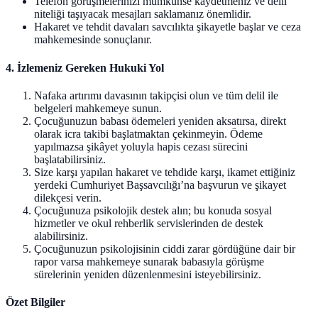
Telefon görüşmelerinizi mümkünse kaydetmeniz ve delil
niteliği taşıyacak mesajları saklamanız önemlidir.
Hakaret ve tehdit davaları savcılıkta şikayetle başlar ve ceza
mahkemesinde sonuçlanır.
4. İzlemeniz Gereken Hukuki Yol
Nafaka artırımı davasının takipçisi olun ve tüm delil ile
belgeleri mahkemeye sunun.
Çocuğunuzun babası ödemeleri yeniden aksatırsa, direkt
olarak icra takibi başlatmaktan çekinmeyin. Ödeme
yapılmazsa şikâyet yoluyla hapis cezası sürecini
başlatabilirsiniz.
Size karşı yapılan hakaret ve tehdide karşı, ikamet ettiğiniz
yerdeki Cumhuriyet Başsavcılığı’na başvurun ve şikayet
dilekçesi verin.
Çocuğunuza psikolojik destek alın; bu konuda sosyal
hizmetler ve okul rehberlik servislerinden de destek
alabilirsiniz.
Çocuğunuzun psikolojisinin ciddi zarar gördüğüne dair bir
rapor varsa mahkemeye sunarak babasıyla görüşme
sürelerinin yeniden düzenlenmesini isteyebilirsiniz.
Özet Bilgiler