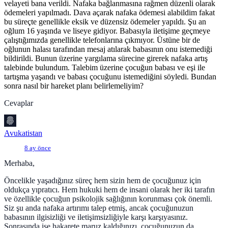
velayeti bana verildi. Nafaka bağlanmasına rağmen düzenli olarak
ödemeleri yapılmadı. Dava açarak nafaka ödemesi alabildim fakat
bu süreçte genellikle eksik ve düzensiz ödemeler yapıldı. Şu an
oğlum 16 yaşında ve liseye gidiyor. Babasıyla iletişime geçmeye
çalıştığımızda genellikle telefonlarına çıkmıyor. Üstüne bir de
oğlunun halası tarafından mesaj atılarak babasının onu istemediği
bildirildi. Bunun üzerine yargılama sürecine girerek nafaka artış
talebinde bulundum. Talebim üzerine çocuğun babası ve eşi ile
tartışma yaşandı ve babası çocuğunu istemediğini söyledi. Bundan
sonra nasıl bir hareket planı belirlemeliyim?
Cevaplar
Avukatistan
8 ay önce
Merhaba,
Öncelikle yaşadığınız süreç hem sizin hem de çocuğunuz için
oldukça yıpratıcı. Hem hukuki hem de insani olarak her iki tarafın
ve özellikle çocuğun psikolojik sağlığının korunması çok önemli.
Siz şu anda nafaka artırımı talep etmiş, ancak çocuğunuzun
babasının ilgisizliği ve iletişimsizliğiyle karşı karşıyasınız.
Sonrasında ise hakarete maruz kaldığınızı, çocuğunuzun da