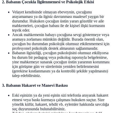
2. Babanın Çocukla İlgilenmemesi ve Psikolojik Etkisi
Velayet kendisinde olmayan ebeveynin, çocuğunu
arayamaması ya da ilgisiz davranması maalesef yaygın bir
durumdur. Hukuken çocuğun üstün yararı gözetilir ve aile
mahkemeleri, çocuğun babası ile de kişisel ilişki kurmasını
teşvik eder.
Ancak mahkemenin babayı çocuğuna sevgi göstermeye veya
aramaya zorlaması mümkün değildir. Burada önemli olan,
çocuğun bu durumdan psikolojik olumsuz etkilenmemesi için
profesyonel psikolojik destek almasının sağlanmasıdır.
Babanın ilgisizliği, çocuğun psikolojisini olumsuz etkiliyorsa
bu durum bir pedagog veya psikolog raporuyla belgelenirse,
yine mahkemeye sunarak çocuğun üstün yararının korunması
için görüşme gün ve sürelerinin yeniden belirlenmesini
(gerekirse kısıtlanmasını ya da kontrollü şekilde yapılmasını)
talep edebilirsiniz.
3. Babanın Hakaret ve Manevi Baskısı
Eski eşinizin ya da yeni eşinin sizi telefonla arayarak hakaret
etmesi veya baskı kurmaya çalışması hukuken suçtur. Size
yönelik küfür, hakaret, tehdit vb. eylemler hakkında savcılığa
suç duyurusunda bulunabilirsiniz.