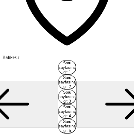
Balıkesir
A
Soru
sayfasına
git 1
Soru
sayfasına
git 2
Soru
sayfasına
git 3
Soru
sayfasına
git 4
Soru
sayfasına
git 5