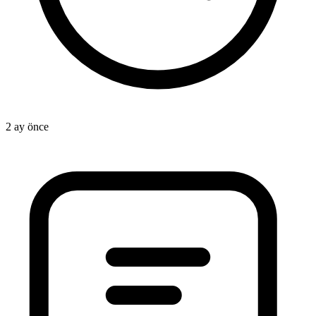
2 ay önce
2