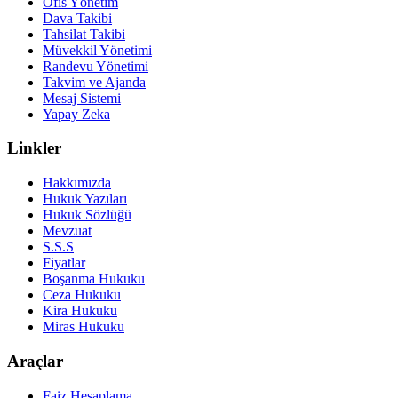
Ofis Yönetim
Dava Takibi
Tahsilat Takibi
Müvekkil Yönetimi
Randevu Yönetimi
Takvim ve Ajanda
Mesaj Sistemi
Yapay Zeka
Linkler
Hakkımızda
Hukuk Yazıları
Hukuk Sözlüğü
Mevzuat
S.S.S
Fiyatlar
Boşanma Hukuku
Ceza Hukuku
Kira Hukuku
Miras Hukuku
Araçlar
Faiz Hesaplama