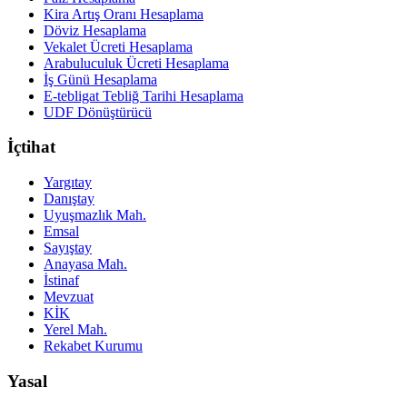
Kira Artış Oranı Hesaplama
Döviz Hesaplama
Vekalet Ücreti Hesaplama
Arabuluculuk Ücreti Hesaplama
İş Günü Hesaplama
E-tebligat Tebliğ Tarihi Hesaplama
UDF Dönüştürücü
İçtihat
Yargıtay
Danıştay
Uyuşmazlık Mah.
Emsal
Sayıştay
Anayasa Mah.
İstinaf
Mevzuat
KİK
Yerel Mah.
Rekabet Kurumu
Yasal