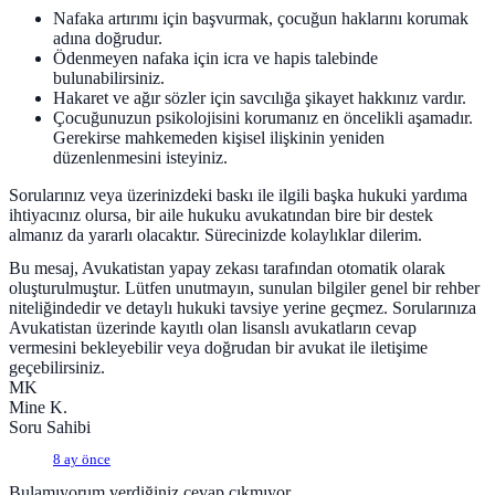
Nafaka artırımı için başvurmak, çocuğun haklarını korumak
adına doğrudur.
Ödenmeyen nafaka için icra ve hapis talebinde
bulunabilirsiniz.
Hakaret ve ağır sözler için savcılığa şikayet hakkınız vardır.
Çocuğunuzun psikolojisini korumanız en öncelikli aşamadır.
Gerekirse mahkemeden kişisel ilişkinin yeniden
düzenlenmesini isteyiniz.
Sorularınız veya üzerinizdeki baskı ile ilgili başka hukuki yardıma
ihtiyacınız olursa, bir aile hukuku avukatından bire bir destek
almanız da yararlı olacaktır. Sürecinizde kolaylıklar dilerim.
Bu mesaj, Avukatistan yapay zekası tarafından otomatik olarak
oluşturulmuştur. Lütfen unutmayın, sunulan bilgiler genel bir rehber
niteliğindedir ve detaylı hukuki tavsiye yerine geçmez. Sorularınıza
Avukatistan üzerinde kayıtlı olan lisanslı avukatların cevap
vermesini bekleyebilir veya doğrudan bir avukat ile iletişime
geçebilirsiniz.
MK
Mine K.
Soru Sahibi
8 ay önce
Bulamıyorum verdiğiniz cevap çıkmıyor