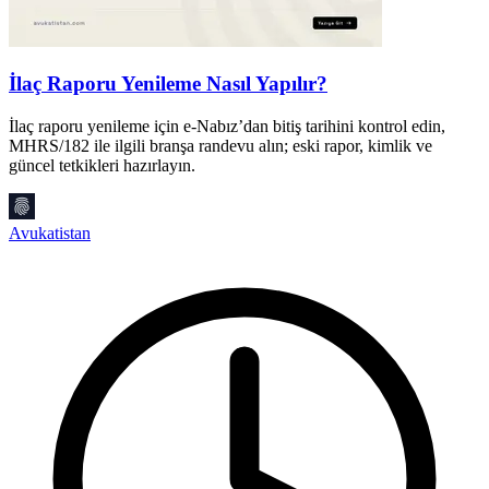
İlaç Raporu Yenileme Nasıl Yapılır?
İlaç raporu yenileme için e-Nabız’dan bitiş tarihini kontrol edin,
E
MHRS/182 ile ilgili branşa randevu alın; eski rapor, kimlik ve
p
güncel tetkikleri hazırlayın.
P
Avukatistan
A