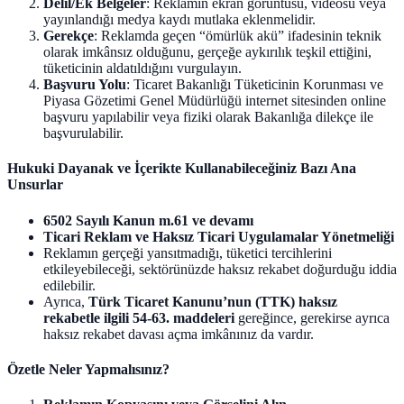
Delil/Ek Belgeler
: Reklamın ekran görüntüsü, videosu veya
yayınlandığı medya kaydı mutlaka eklenmelidir.
Gerekçe
: Reklamda geçen “ömürlük akü” ifadesinin teknik
olarak imkânsız olduğunu, gerçeğe aykırılık teşkil ettiğini,
tüketicinin aldatıldığını vurgulayın.
Başvuru Yolu
: Ticaret Bakanlığı Tüketicinin Korunması ve
Piyasa Gözetimi Genel Müdürlüğü internet sitesinden online
başvuru yapılabilir veya fiziki olarak Bakanlığa dilekçe ile
başvurulabilir.
Hukuki Dayanak ve İçerikte Kullanabileceğiniz Bazı Ana
Unsurlar
6502 Sayılı Kanun m.61 ve devamı
Ticari Reklam ve Haksız Ticari Uygulamalar Yönetmeliği
Reklamın gerçeği yansıtmadığı, tüketici tercihlerini
etkileyebileceği, sektörünüzde haksız rekabet doğurduğu iddia
edilebilir.
Ayrıca,
Türk Ticaret Kanunu’nun (TTK) haksız
rekabetle ilgili 54-63. maddeleri
gereğince, gerekirse ayrıca
haksız rekabet davası açma imkânınız da vardır.
Özetle Neler Yapmalısınız?