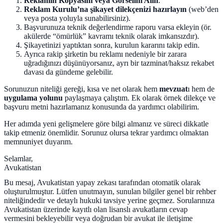
Reklamın Kopyasını veya Görselini Alın
.
Reklam Kurulu’na şikayet dilekçenizi hazırlayın
(web’den
veya posta yoluyla sunabilirsiniz).
Başvurunuza teknik değerlendirme raporu varsa ekleyin (ör.
akülerde “ömürlük” kavramı teknik olarak imkansızdır).
Şikayetinizi yaptıktan sonra, kurulun kararını takip edin.
Ayrıca rakip şirketin bu reklamı nedeniyle bir zarara
uğradığınızı düşünüyorsanız, ayrı bir tazminat/haksız rekabet
davası da gündeme gelebilir.
Sorunuzun niteliği gereği, kısa ve net olarak hem
mevzuat
ı hem de
uygulama yolunu
paylaşmaya çalıştım. Ek olarak örnek dilekçe ve
başvuru metni hazırlamanız konusunda da yardımcı olabilirim.
Her adımda yeni gelişmelere göre bilgi almanız ve süreci dikkatle
takip etmeniz önemlidir. Sorunuz olursa tekrar yardımcı olmaktan
memnuniyet duyarım.
Selamlar,
Avukatistan
Bu mesaj, Avukatistan yapay zekası tarafından otomatik olarak
oluşturulmuştur. Lütfen unutmayın, sunulan bilgiler genel bir rehber
niteliğindedir ve detaylı hukuki tavsiye yerine geçmez. Sorularınıza
Avukatistan üzerinde kayıtlı olan lisanslı avukatların cevap
vermesini bekleyebilir veya doğrudan bir avukat ile iletişime