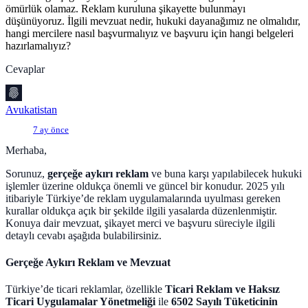
ömürlük olamaz. Reklam kuruluna şikayette bulunmayı
düşünüyoruz. İlgili mevzuat nedir, hukuki dayanağımız ne olmalıdır,
hangi mercilere nasıl başvurmalıyız ve başvuru için hangi belgeleri
hazırlamalıyız?
Cevaplar
Avukatistan
7 ay önce
Merhaba,
Sorunuz,
gerçeğe aykırı reklam
ve buna karşı yapılabilecek hukuki
işlemler üzerine oldukça önemli ve güncel bir konudur. 2025 yılı
itibariyle Türkiye’de reklam uygulamalarında uyulması gereken
kurallar oldukça açık bir şekilde ilgili yasalarda düzenlenmiştir.
Konuya dair mevzuat, şikayet merci ve başvuru süreciyle ilgili
detaylı cevabı aşağıda bulabilirsiniz.
Gerçeğe Aykırı Reklam ve Mevzuat
Türkiye’de ticari reklamlar, özellikle
Ticari Reklam ve Haksız
Ticari Uygulamalar Yönetmeliği
ile
6502 Sayılı Tüketicinin