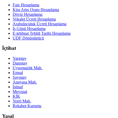
Faiz Hesaplama
Kira Artış Oranı Hesaplama
Döviz Hesaplama
Vekalet Ücreti Hesaplama
Arabuluculuk Ücreti Hesaplama
İş Günü Hesaplama
E-tebligat Tebliğ Tarihi Hesaplama
UDF Dönüştürücü
İçtihat
Yargıtay
Danıştay
Uyuşmazlık Mah.
Emsal
Sayıştay
Anayasa Mah.
İstinaf
Mevzuat
KİK
Yerel Mah.
Rekabet Kurumu
Yasal