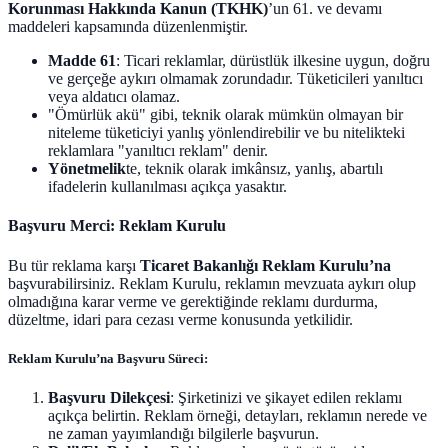
Korunması Hakkında Kanun (TKHK)
’un 61. ve devamı
maddeleri kapsamında düzenlenmiştir.
Madde 61
: Ticari reklamlar, dürüstlük ilkesine uygun, doğru
ve gerçeğe aykırı olmamak zorundadır. Tüketicileri yanıltıcı
veya aldatıcı olamaz.
"Ömürlük akü" gibi, teknik olarak mümkün olmayan bir
niteleme tüketiciyi yanlış yönlendirebilir ve bu nitelikteki
reklamlara "yanıltıcı reklam" denir.
Yönetmelik
te, teknik olarak imkânsız, yanlış, abartılı
ifadelerin kullanılması açıkça yasaktır.
Başvuru Merci: Reklam Kurulu
Bu tür reklama karşı
Ticaret Bakanlığı Reklam Kurulu’na
başvurabilirsiniz. Reklam Kurulu, reklamın mevzuata aykırı olup
olmadığına karar verme ve gerektiğinde reklamı durdurma,
düzeltme, idari para cezası verme konusunda yetkilidir.
Reklam Kurulu’na Başvuru Süreci:
Başvuru Dilekçesi
: Şirketinizi ve şikayet edilen reklamı
açıkça belirtin. Reklam örneği, detayları, reklamın nerede ve
ne zaman yayımlandığı bilgilerle başvurun.