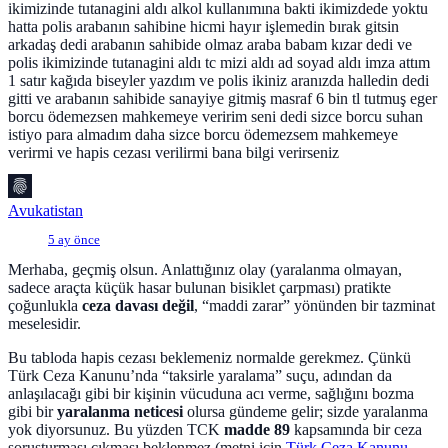
ikimizinde tutanagini aldı alkol kullanımına bakti ikimizdede yoktu
hatta polis arabanın sahibine hicmi hayır işlemedin bırak gitsin
arkadaş dedi arabanın sahibide olmaz araba babam kızar dedi ve
polis ikimizinde tutanagini aldı tc mizi aldı ad soyad aldı imza attım
1 satır kağıda biseyler yazdım ve polis ikiniz aranızda halledin dedi
gitti ve arabanın sahibide sanayiye gitmiş masraf 6 bin tl tutmuş eger
borcu ödemezsen mahkemeye veririm seni dedi sizce borcu suhan
istiyo para almadım daha sizce borcu ödemezsem mahkemeye
verirmi ve hapis cezası verilirmi bana bilgi verirseniz
Avukatistan
5 ay önce
Merhaba, geçmiş olsun. Anlattığınız olay (yaralanma olmayan,
sadece araçta küçük hasar bulunan bisiklet çarpması) pratikte
çoğunlukla
ceza davası değil
, “maddi zarar” yönünden bir tazminat
meselesidir.
Bu tabloda hapis cezası beklemeniz normalde gerekmez. Çünkü
Türk Ceza Kanunu’nda “taksirle yaralama” suçu, adından da
anlaşılacağı gibi bir kişinin vücuduna acı verme, sağlığını bozma
gibi bir
yaralanma neticesi
olursa gündeme gelir; sizde yaralanma
yok diyorsunuz. Bu yüzden TCK
madde 89
kapsamında bir ceza
soruşturması çıkması beklenmez (metni için
Türk Ceza Kanunu