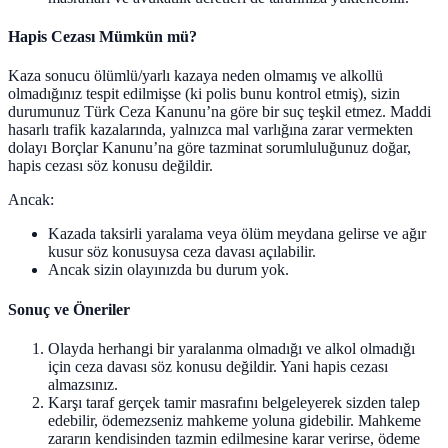
Hapis Cezası Mümkün mü?
Kaza sonucu ölümlü/yarlı kazaya neden olmamış ve alkollü
olmadığınız tespit edilmişse (ki polis bunu kontrol etmiş), sizin
durumunuz Türk Ceza Kanunu’na göre bir suç teşkil etmez. Maddi
hasarlı trafik kazalarında, yalnızca mal varlığına zarar vermekten
dolayı Borçlar Kanunu’na göre tazminat sorumluluğunuz doğar,
hapis cezası söz konusu değildir.
Ancak:
Kazada taksirli yaralama veya ölüm meydana gelirse ve ağır
kusur söz konusuysa ceza davası açılabilir.
Ancak sizin olayınızda bu durum yok.
Sonuç ve Öneriler
Olayda herhangi bir yaralanma olmadığı ve alkol olmadığı
için ceza davası söz konusu değildir. Yani hapis cezası
almazsınız.
Karşı taraf gerçek tamir masrafını belgeleyerek sizden talep
edebilir, ödemezseniz mahkeme yoluna gidebilir. Mahkeme
zararın kendisinden tazmin edilmesine karar verirse, ödeme