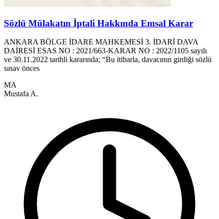
Sözlü Mülakatın İptali Hakkında Emsal Karar
ANKARA BÖLGE İDARE MAHKEMESİ 3. İDARİ DAVA
M
DAİRESİ ESAS NO : 2021/663-KARAR NO : 2022/1105 sayılı
1
ve 30.11.2022 tarihli kararında; “Bu itibarla, davacının girdiği sözlü
f
sınav önces
MA
M
Mustafa A.