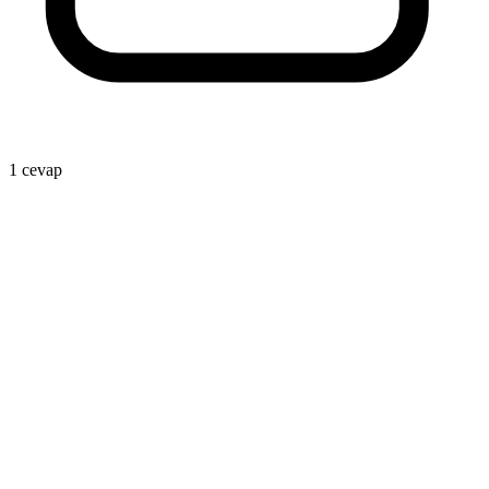
1 cevap
İ