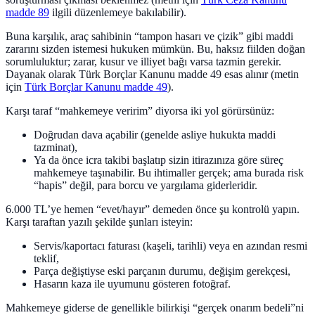
madde 89
ilgili düzenlemeye bakılabilir).
Buna karşılık, araç sahibinin “tampon hasarı ve çizik” gibi maddi
zararını sizden istemesi hukuken mümkün. Bu, haksız fiilden doğan
sorumluluktur; zarar, kusur ve illiyet bağı varsa tazmin gerekir.
Dayanak olarak Türk Borçlar Kanunu madde 49 esas alınır (metin
için
Türk Borçlar Kanunu madde 49
).
Karşı taraf “mahkemeye veririm” diyorsa iki yol görürsünüz:
Doğrudan dava açabilir (genelde asliye hukukta maddi
tazminat),
Ya da önce icra takibi başlatıp sizin itirazınıza göre süreç
mahkemeye taşınabilir. Bu ihtimaller gerçek; ama burada risk
“hapis” değil, para borcu ve yargılama giderleridir.
6.000 TL’ye hemen “evet/hayır” demeden önce şu kontrolü yapın.
Karşı taraftan yazılı şekilde şunları isteyin:
Servis/kaportacı faturası (kaşeli, tarihli) veya en azından resmi
teklif,
Parça değiştiyse eski parçanın durumu, değişim gerekçesi,
Hasarın kaza ile uyumunu gösteren fotoğraf.
Mahkemeye giderse de genellikle bilirkişi “gerçek onarım bedeli”ni