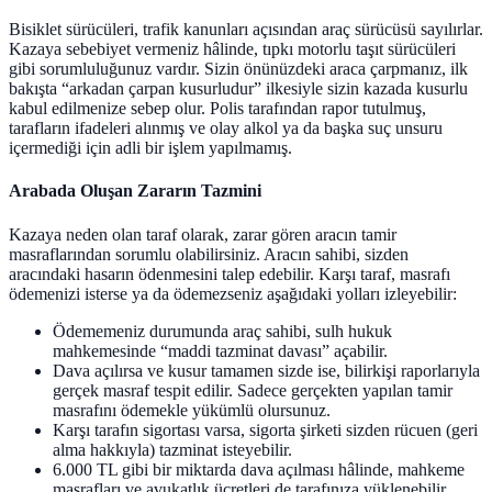
Bisiklet sürücüleri, trafik kanunları açısından araç sürücüsü sayılırlar.
Kazaya sebebiyet vermeniz hâlinde, tıpkı motorlu taşıt sürücüleri
gibi sorumluluğunuz vardır. Sizin önünüzdeki araca çarpmanız, ilk
bakışta “arkadan çarpan kusurludur” ilkesiyle sizin kazada kusurlu
kabul edilmenize sebep olur. Polis tarafından rapor tutulmuş,
tarafların ifadeleri alınmış ve olay alkol ya da başka suç unsuru
içermediği için adli bir işlem yapılmamış.
Arabada Oluşan Zararın Tazmini
Kazaya neden olan taraf olarak, zarar gören aracın tamir
masraflarından sorumlu olabilirsiniz. Aracın sahibi, sizden
aracındaki hasarın ödenmesini talep edebilir. Karşı taraf, masrafı
ödemenizi isterse ya da ödemezseniz aşağıdaki yolları izleyebilir:
Ödememeniz durumunda araç sahibi, sulh hukuk
mahkemesinde “maddi tazminat davası” açabilir.
Dava açılırsa ve kusur tamamen sizde ise, bilirkişi raporlarıyla
gerçek masraf tespit edilir. Sadece gerçekten yapılan tamir
masrafını ödemekle yükümlü olursunuz.
Karşı tarafın sigortası varsa, sigorta şirketi sizden rücuen (geri
alma hakkıyla) tazminat isteyebilir.
6.000 TL gibi bir miktarda dava açılması hâlinde, mahkeme
masrafları ve avukatlık ücretleri de tarafınıza yüklenebilir.