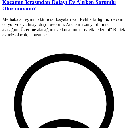
Kocamın İcrasından Dolayı Ev Alırken Sorumlu
Olur muyum?
Merhabalar, eşimin aktif icra dosyaları var. Evlilik birliğimiz devam
2
ediyor ve ev almayı düşünüyorum. Ailelerimizin yardımı ile
d
alacağım. Üzerime alacağım eve kocamın icrası etki eder mi? Bu tek
i
evimiz olacak, tapusu be...
t
S