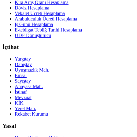
Kira Artış Oranı Hesaplama
Döviz Hesaplama
Vekalet Ücreti Hesaplama
Arabuluculuk Ücreti Hesaplama
İş Günü Hesaplama
E-tebligat Tebliğ Tarihi Hesaplama
UDF Dönüştürücü
İçtihat
Yargıtay
Danıştay
Uyuşmazlık Mah.
Emsal
Sayıştay
Anayasa Mah.
İstinaf
Mevzuat
KİK
Yerel Mah.
Rekabet Kurumu
Yasal