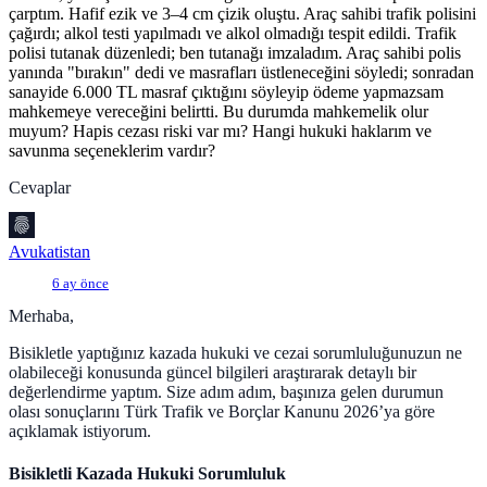
çarptım. Hafif ezik ve 3–4 cm çizik oluştu. Araç sahibi trafik polisini
çağırdı; alkol testi yapılmadı ve alkol olmadığı tespit edildi. Trafik
polisi tutanak düzenledi; ben tutanağı imzaladım. Araç sahibi polis
yanında "bırakın" dedi ve masrafları üstleneceğini söyledi; sonradan
sanayide 6.000 TL masraf çıktığını söyleyip ödeme yapmazsam
mahkemeye vereceğini belirtti. Bu durumda mahkemelik olur
muyum? Hapis cezası riski var mı? Hangi hukuki haklarım ve
savunma seçeneklerim vardır?
Cevaplar
Avukatistan
6 ay önce
Merhaba,
Bisikletle yaptığınız kazada hukuki ve cezai sorumluluğunuzun ne
olabileceği konusunda güncel bilgileri araştırarak detaylı bir
değerlendirme yaptım. Size adım adım, başınıza gelen durumun
olası sonuçlarını Türk Trafik ve Borçlar Kanunu 2026’ya göre
açıklamak istiyorum.
Bisikletli Kazada Hukuki Sorumluluk