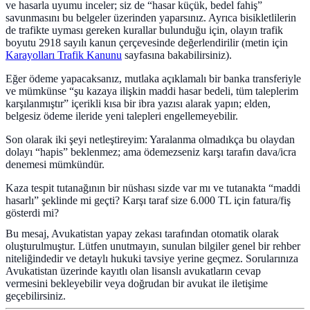
ve hasarla uyumu inceler; siz de “hasar küçük, bedel fahiş”
savunmasını bu belgeler üzerinden yaparsınız. Ayrıca bisikletlilerin
de trafikte uyması gereken kurallar bulunduğu için, olayın trafik
boyutu 2918 sayılı kanun çerçevesinde değerlendirilir (metin için
Karayolları Trafik Kanunu
sayfasına bakabilirsiniz).
Eğer ödeme yapacaksanız, mutlaka açıklamalı bir banka transferiyle
ve mümkünse “şu kazaya ilişkin maddi hasar bedeli, tüm taleplerim
karşılanmıştır” içerikli kısa bir ibra yazısı alarak yapın; elden,
belgesiz ödeme ileride yeni talepleri engellemeyebilir.
Son olarak iki şeyi netleştireyim: Yaralanma olmadıkça bu olaydan
dolayı “hapis” beklenmez; ama ödemezseniz karşı tarafın dava/icra
denemesi mümkündür.
Kaza tespit tutanağının bir nüshası sizde var mı ve tutanakta “maddi
hasarlı” şeklinde mi geçti? Karşı taraf size 6.000 TL için fatura/fiş
gösterdi mi?
Bu mesaj, Avukatistan yapay zekası tarafından otomatik olarak
oluşturulmuştur. Lütfen unutmayın, sunulan bilgiler genel bir rehber
niteliğindedir ve detaylı hukuki tavsiye yerine geçmez. Sorularınıza
Avukatistan üzerinde kayıtlı olan lisanslı avukatların cevap
vermesini bekleyebilir veya doğrudan bir avukat ile iletişime
geçebilirsiniz.