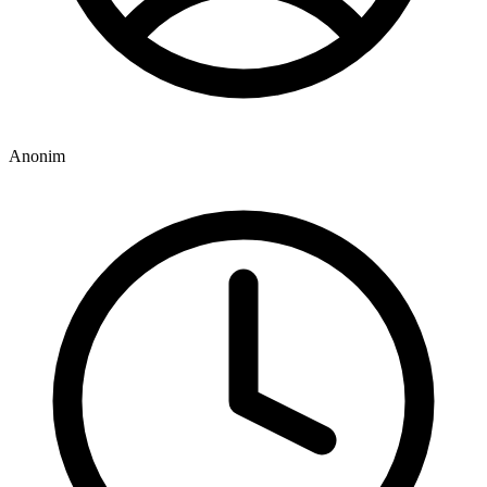
Anonim
8