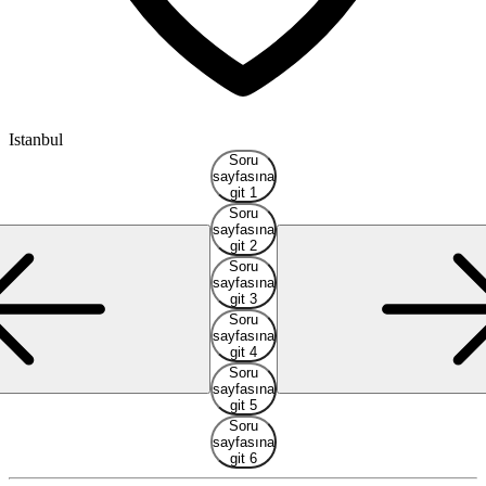
I
Istanbul
Soru
sayfasına
git 1
Soru
sayfasına
git 2
Soru
sayfasına
git 3
Soru
sayfasına
git 4
Soru
sayfasına
git 5
Soru
sayfasına
git 6