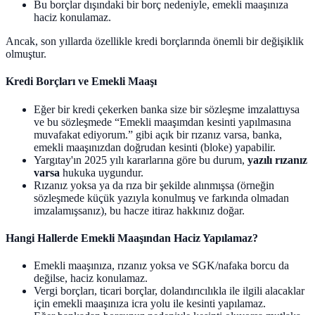
Bu borçlar dışındaki bir borç nedeniyle, emekli maaşınıza
haciz konulamaz.
Ancak, son yıllarda özellikle kredi borçlarında önemli bir değişiklik
olmuştur.
Kredi Borçları ve Emekli Maaşı
Eğer bir kredi çekerken banka size bir sözleşme imzalattıysa
ve bu sözleşmede “Emekli maaşımdan kesinti yapılmasına
muvafakat ediyorum.” gibi açık bir rızanız varsa, banka,
emekli maaşınızdan doğrudan kesinti (bloke) yapabilir.
Yargıtay'ın 2025 yılı kararlarına göre bu durum,
yazılı rızanız
varsa
hukuka uygundur.
Rızanız yoksa ya da rıza bir şekilde alınmışsa (örneğin
sözleşmede küçük yazıyla konulmuş ve farkında olmadan
imzalamışsanız), bu hacze itiraz hakkınız doğar.
Hangi Hallerde Emekli Maaşından Haciz Yapılamaz?
Emekli maaşınıza, rızanız yoksa ve SGK/nafaka borcu da
değilse, haciz konulamaz.
Vergi borçları, ticari borçlar, dolandırıcılıkla ile ilgili alacaklar
için emekli maaşınıza icra yolu ile kesinti yapılamaz.