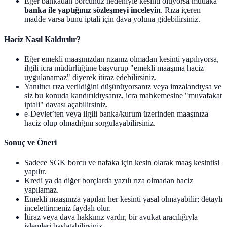
Eğer bankadan borcunuz nedeniyle kesinti oluyorsa mutlaka
banka ile yaptığınız sözleşmeyi inceleyin
. Rıza içeren
madde varsa bunu iptali için dava yoluna gidebilirsiniz.
Haciz Nasıl Kaldırılır?
Eğer emekli maaşınızdan rızanız olmadan kesinti yapılıyorsa,
ilgili icra müdürlüğüne başvurup "emekli maaşıma haciz
uygulanamaz" diyerek itiraz edebilirsiniz.
Yanıltıcı rıza verildiğini düşünüyorsanız veya imzalandıysa ve
siz bu konuda kandırıldıysanız, icra mahkemesine "muvafakat
iptali" davası açabilirsiniz.
e-Devlet’ten veya ilgili banka/kurum üzerinden maaşınıza
haciz olup olmadığını sorgulayabilirsiniz.
Sonuç ve Öneri
Sadece SGK borcu ve nafaka için kesin olarak maaş kesintisi
yapılır.
Kredi ya da diğer borçlarda yazılı rıza olmadan haciz
yapılamaz.
Emekli maaşınıza yapılan her kesinti yasal olmayabilir; detaylı
incelettirmeniz faydalı olur.
İtiraz veya dava hakkınız vardır, bir avukat aracılığıyla
işlemleri başlatabilirsiniz.