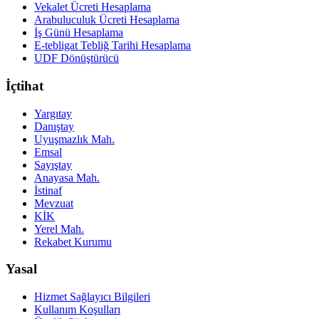
Vekalet Ücreti Hesaplama
Arabuluculuk Ücreti Hesaplama
İş Günü Hesaplama
E-tebligat Tebliğ Tarihi Hesaplama
UDF Dönüştürücü
İçtihat
Yargıtay
Danıştay
Uyuşmazlık Mah.
Emsal
Sayıştay
Anayasa Mah.
İstinaf
Mevzuat
KİK
Yerel Mah.
Rekabet Kurumu
Yasal
Hizmet Sağlayıcı Bilgileri
Kullanım Koşulları