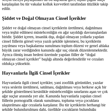
karşılaşılan bu tür vakalar kolluk kuvvetleri tarafından titizlikle takip
edilir.
Şiddet ve Doğal Olmayan Cinsel İçerikler
Şiddet ve doğal olmayan cinsel içeriklerin üretilmesi, dağıtılması
veya teşhir edilmesi müstehcenliğin en ağır sayıldığı davranışlardan
biridir. Şiddet içeren, insanlık dışı, doğal olmayan yollarla yapılan
cinsel fiillerin görsel veya yazılı şekilde işlenmesi, bu içeriklerin
yayılması veya başkalarına sunulması toplum düzeni ve genel ahlaka
büyük zarar verdiğinden kanunda ağır suç olarak düzenlenmektedir.
Ayrıca ölmüş insan bedeni üzerinde yapılan fiiller de “doğal
olmayan cinsel içerikler” başlığı altında değerlendirilir ve cezaları
oldukça yüksektir.
Hayvanlarla İlgili Cinsel İçerikler
Hayvanlarla ilgili cinsel içerikler, yani zoofilik görüntüler, yazılar
veya seslerin üretilmesi, satılması, dağıtılması veya herkese açık bir
şekilde gösterilmesi kesinlikle müstehcenliğin sınırlarını aşan ve çok
ağır suçlar arasında yer alır. Kanunda hayvanlarla yapılan cinsel
fiillerin pornografik olarak sunulması, topluma veya çocuklara
ulaştırılması ağır cezalarla karşılanır. Bu tür içeriklerin herhangi bir
şekilde bulundurulması dahi, özellikle çocukların bulunduğu