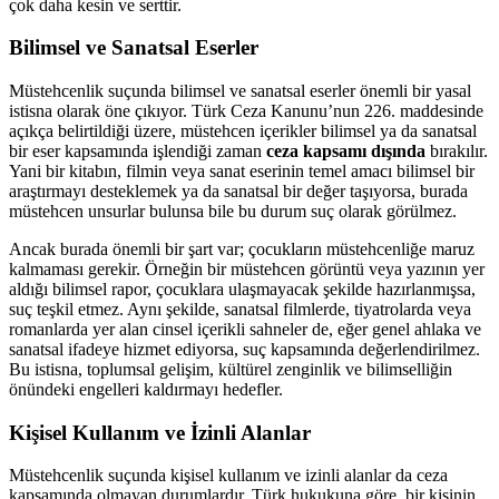
çok daha kesin ve serttir.
Bilimsel ve Sanatsal Eserler
Müstehcenlik suçunda bilimsel ve sanatsal eserler önemli bir yasal
istisna olarak öne çıkıyor. Türk Ceza Kanunu’nun 226. maddesinde
açıkça belirtildiği üzere, müstehcen içerikler bilimsel ya da sanatsal
bir eser kapsamında işlendiği zaman
ceza kapsamı dışında
bırakılır.
Yani bir kitabın, filmin veya sanat eserinin temel amacı bilimsel bir
araştırmayı desteklemek ya da sanatsal bir değer taşıyorsa, burada
müstehcen unsurlar bulunsa bile bu durum suç olarak görülmez.
Ancak burada önemli bir şart var; çocukların müstehcenliğe maruz
kalmaması gerekir. Örneğin bir müstehcen görüntü veya yazının yer
aldığı bilimsel rapor, çocuklara ulaşmayacak şekilde hazırlanmışsa,
suç teşkil etmez. Aynı şekilde, sanatsal filmlerde, tiyatrolarda veya
romanlarda yer alan cinsel içerikli sahneler de, eğer genel ahlaka ve
sanatsal ifadeye hizmet ediyorsa, suç kapsamında değerlendirilmez.
Bu istisna, toplumsal gelişim, kültürel zenginlik ve bilimselliğin
önündeki engelleri kaldırmayı hedefler.
Kişisel Kullanım ve İzinli Alanlar
Müstehcenlik suçunda kişisel kullanım ve izinli alanlar da ceza
kapsamında olmayan durumlardır. Türk hukukuna göre, bir kişinin