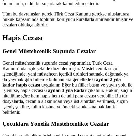
ortamlarda, ciddi bir suç olarak kabul edilmektedir.
Tüm bu davranışlar, gerek Türk Ceza Kanunu gerekse uluslararası
hukuk kapsamında toplumu koruyucu kurallarla sınırlandırılmıştır ve
cezaları oldukça ağırdır.
Hapis Cezası
Genel Müstehcenlik Suçunda Cezalar
Genel müstehcenlik suçunda cezai yaptırımlar, Türk Ceza
Kanunu’nda açık şekilde düzenlenmiştir. Müstehcenlik suçu
işlendiğinde, yani müstehcen içerikli ürünleri satmak, dağıtmak ya
da yaymak gibi fiillerde bulunanlara genellikle
6 aydan 2 yıla
kadar hapis cezası
uygulanır. Eğer bu fiiller basın ve yayın yolu ile
işlenirse, hapis cezası
6 aydan 3 yıla kadar
çıkabilir. Hakim, suçun
niteliğine göre hem hapis hem de adli para cezası verebilir. Bu tür
dosyalarda, cezanın alt sınırdan veya üst sınırdan verilmesi, suçun
işleniş şekline, failin kastına ve önceki sabıkasına bakılarak
belirlenir.
Çocuklara Yönelik Müstehcenlikte Cezalar
Çocuklara yönelik müstehcenlik suçunda cezai yaptırımlar, genel