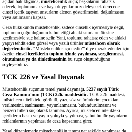
açıdan bakıldığında,
müstehcenlik
suçu; başkalarını rahatsız
edecek, toplumun ar ve haya duygularını zedeleyecek derecede
cinsel içerik taşıyan unsurların alenen gösterilmesini, dağıtılmasını
veya satılmasını kapsar.
Ceza hukukunda müstehcenlik, sadece cinsellik içermesiyle değil,
toplumun çoğunluğunun kabul ettiği ahlaki sınırların ötesine
geçilmesiyle suç haline gelir. Yani, toplumu rahatsız eden ve ahlaki
yapıyı tehdit eden görsel veya yazılı ürünler
müstehcen olarak
değerlendirilir
. “Müstehcenlik suçu nedir?” diye merak edenler için
özetle;
cinsel içeriklerin toplum içinde yayılması, sergilenmesi,
okutulması ya da dinletilmesinin
bu suçu oluşturduğunu
söyleyebiliriz.
TCK 226 ve Yasal Dayanak
Müstehcenlik suçunun temel yasal dayanağı,
5237 sayılı Türk
Ceza Kanunu’nun (TCK) 226. maddesidir
. TCK 226 maddesi,
müstehcen nitelikteki görüntü, yazı, söz ve ürünlerin; çocuklara
verilmesini, satılmasını, yayımlanmasını, bulundurulmasını ve
benzeri fiilleri suç olarak tanımlar. Ayrıca, müstehcen nitelikteki
içeriklerin basın ve yayın yoluyla yayılması, yahut bu tür yayınların
reklamlarının yapılması da ceza kapsamına girer.
Yasal düzenlemede müstehcenliğin tanımı net şekilde yapılmasa da,