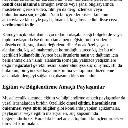
kendi özel alanında
örneğin evinde veya şahsi bilgisayarında
müstehcen içerikli video, film ya da dergi izlemesi veya
bulundurması suç değildir. Yani bu içerikler kişisel kullanım
amacıyla ve kimseyle paylaşılmamak koşuluyla edinildiyse
ceza
verilmemektedir
.
Kamuya açık ortamlarda, çocukların ulaşabileceği bölgelerde veya
toplu paylaşımda ise durum tamamen değişir; bu tip yerlerde
müstehcenlik, suç olarak değerlendirilir. Ancak özel yaşam
alanlarında, kişisel mahremiyet korunduğu sürece kişiler bu tür
içerikleri kullanabilir. Ayrıca bazı ürünlerin satışı ve dağıtımı için
belirlenmiş olan ‘izinli’ alanlarda (örneğin, yalnızca yetişkinlere
özgü mağazalar) gerekli resmi izinler alındıysa suç oluşmaz. Bu da
hukukun, bireyin özel hayatını koruma ve toplumu düzenleme
arasındaki dengeyi sağlama çabasının bir sonucudur.
Eğitim ve Bilgilendirme Amaçlı Paylaşımlar
Müstehcenlik suçunda eğitim ve bilgilendirme amaçlı paylaşımlar da
yasal istisnalardan biridir. Özellikle
cinsel eğitim, hastalıkların
önlenmesi veya tıbbi bilgiler
gibi konularda yapılan açıklamalar,
paylaşımlar veya eğitim materyalleri, suç kapsamında
değerlendirilmez. Buradaki temel amaç, toplumu bilinçlendirmek ve
bireyleri korumaktır.