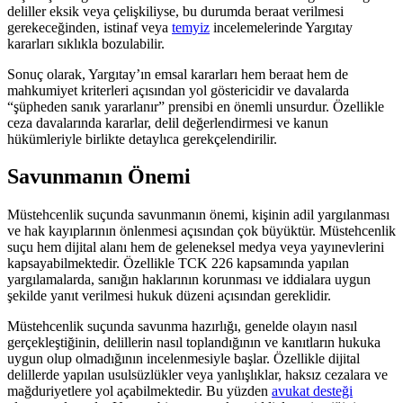
deliller eksik veya çelişkiliyse, bu durumda beraat verilmesi
gerekeceğinden, istinaf veya
temyiz
incelemelerinde Yargıtay
kararları sıklıkla bozulabilir.
Sonuç olarak, Yargıtay’ın emsal kararları hem beraat hem de
mahkumiyet kriterleri açısından yol göstericidir ve davalarda
“şüpheden sanık yararlanır” prensibi en önemli unsurdur. Özellikle
ceza davalarında kararlar, delil değerlendirmesi ve kanun
hükümleriyle birlikte detaylıca gerekçelendirilir.
Savunmanın Önemi
Müstehcenlik suçunda savunmanın önemi, kişinin adil yargılanması
ve hak kayıplarının önlenmesi açısından çok büyüktür. Müstehcenlik
suçu hem dijital alanı hem de geleneksel medya veya yayınevlerini
kapsayabilmektedir. Özellikle TCK 226 kapsamında yapılan
yargılamalarda, sanığın haklarının korunması ve iddialara uygun
şekilde yanıt verilmesi hukuk düzeni açısından gereklidir.
Müstehcenlik suçunda savunma hazırlığı, genelde olayın nasıl
gerçekleştiğinin, delillerin nasıl toplandığının ve kanıtların hukuka
uygun olup olmadığının incelenmesiyle başlar. Özellikle dijital
delillerde yapılan usulsüzlükler veya yanlışlıklar, haksız cezalara ve
mağduriyetlere yol açabilmektedir. Bu yüzden
avukat desteği