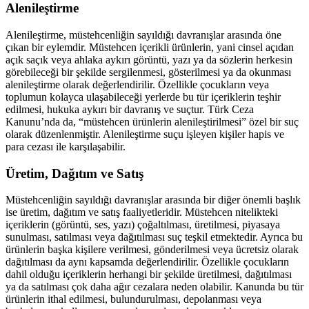
Alenileştirme
Alenileştirme, müstehcenliğin sayıldığı davranışlar arasında öne
çıkan bir eylemdir. Müstehcen içerikli ürünlerin, yani cinsel açıdan
açık saçık veya ahlaka aykırı görüntü, yazı ya da sözlerin herkesin
görebileceği bir şekilde sergilenmesi, gösterilmesi ya da okunması
alenileştirme olarak değerlendirilir. Özellikle çocukların veya
toplumun kolayca ulaşabileceği yerlerde bu tür içeriklerin teşhir
edilmesi, hukuka aykırı bir davranış ve suçtur. Türk Ceza
Kanunu’nda da, “müstehcen ürünlerin alenileştirilmesi” özel bir suç
olarak düzenlenmiştir. Alenileştirme suçu işleyen kişiler hapis ve
para cezası ile karşılaşabilir.
Üretim, Dağıtım ve Satış
Müstehcenliğin sayıldığı davranışlar arasında bir diğer önemli başlık
ise üretim, dağıtım ve satış faaliyetleridir. Müstehcen nitelikteki
içeriklerin (görüntü, ses, yazı) çoğaltılması, üretilmesi, piyasaya
sunulması, satılması veya dağıtılması suç teşkil etmektedir. Ayrıca bu
ürünlerin başka kişilere verilmesi, gönderilmesi veya ücretsiz olarak
dağıtılması da aynı kapsamda değerlendirilir. Özellikle çocukların
dahil olduğu içeriklerin herhangi bir şekilde üretilmesi, dağıtılması
ya da satılması çok daha ağır cezalara neden olabilir. Kanunda bu tür
ürünlerin ithal edilmesi, bulundurulması, depolanması veya