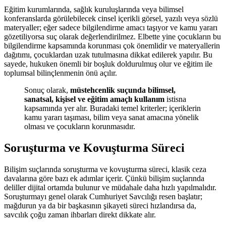
Eğitim kurumlarında, sağlık kuruluşlarında veya bilimsel
konferanslarda görülebilecek cinsel içerikli görsel, yazılı veya sözlü
materyaller; eğer sadece bilgilendirme amacı taşıyor ve kamu yararı
gözetiliyorsa suç olarak değerlendirilmez. Elbette yine çocukların bu
bilgilendirme kapsamında korunması çok önemlidir ve materyallerin
dağıtımı, çocuklardan uzak tutulmasına dikkat edilerek yapılır. Bu
sayede, hukuken önemli bir boşluk doldurulmuş olur ve eğitim ile
toplumsal bilinçlenmenin önü açılır.
Sonuç olarak,
müstehcenlik suçunda bilimsel,
sanatsal, kişisel ve eğitim amaçlı kullanım
istisna
kapsamında yer alır. Buradaki temel kriterler; içeriklerin
kamu yararı taşıması, bilim veya sanat amacına yönelik
olması ve çocukların korunmasıdır.
Soruşturma ve Kovuşturma Süreci
Bilişim suçlarında soruşturma ve kovuşturma süreci, klasik ceza
davalarına göre bazı ek adımlar içerir. Çünkü bilişim suçlarında
deliller dijital ortamda bulunur ve müdahale daha hızlı yapılmalıdır.
Soruşturmayı genel olarak Cumhuriyet Savcılığı resen başlatır;
mağdurun ya da bir başkasının şikayeti süreci hızlandırsa da,
savcılık çoğu zaman ihbarları direkt dikkate alır.