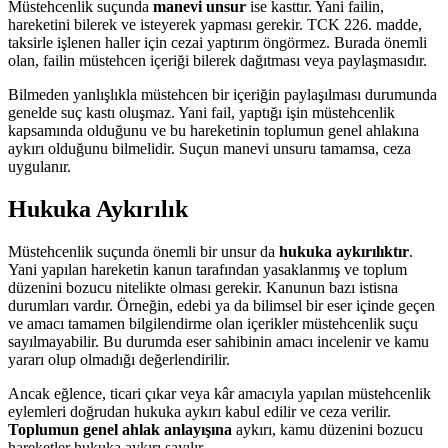
Müstehcenlik suçunda
manevi unsur
ise kasttır. Yani failin,
hareketini bilerek ve isteyerek yapması gerekir. TCK 226. madde,
taksirle işlenen haller için cezai yaptırım öngörmez. Burada önemli
olan, failin müstehcen içeriği bilerek dağıtması veya paylaşmasıdır.
Bilmeden yanlışlıkla müstehcen bir içeriğin paylaşılması durumunda
genelde suç kastı oluşmaz. Yani fail, yaptığı işin müstehcenlik
kapsamında olduğunu ve bu hareketinin toplumun genel ahlakına
aykırı olduğunu bilmelidir. Suçun manevi unsuru tamamsa, ceza
uygulanır.
Hukuka Aykırılık
Müstehcenlik suçunda önemli bir unsur da
hukuka aykırılıktır
.
Yani yapılan hareketin kanun tarafından yasaklanmış ve toplum
düzenini bozucu nitelikte olması gerekir. Kanunun bazı istisna
durumları vardır. Örneğin, edebi ya da bilimsel bir eser içinde geçen
ve amacı tamamen bilgilendirme olan içerikler müstehcenlik suçu
sayılmayabilir. Bu durumda eser sahibinin amacı incelenir ve kamu
yararı olup olmadığı değerlendirilir.
Ancak eğlence, ticari çıkar veya kâr amacıyla yapılan müstehcenlik
eylemleri doğrudan hukuka aykırı kabul edilir ve ceza verilir.
Toplumun genel ahlak anlayışına
aykırı, kamu düzenini bozucu
hareketler hukuka aykırı sayılır.