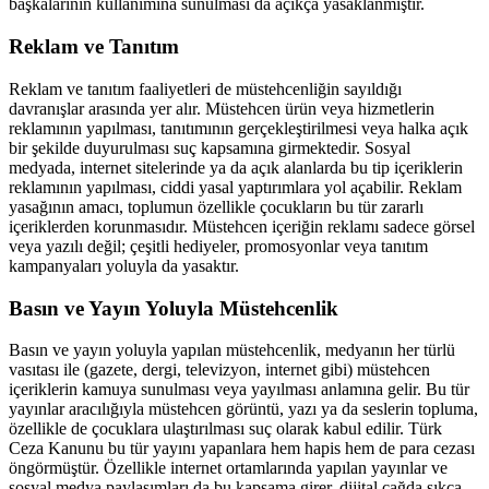
başkalarının kullanımına sunulması da açıkça yasaklanmıştır.
Reklam ve Tanıtım
Reklam ve tanıtım faaliyetleri de müstehcenliğin sayıldığı
davranışlar arasında yer alır. Müstehcen ürün veya hizmetlerin
reklamının yapılması, tanıtımının gerçekleştirilmesi veya halka açık
bir şekilde duyurulması suç kapsamına girmektedir. Sosyal
medyada, internet sitelerinde ya da açık alanlarda bu tip içeriklerin
reklamının yapılması, ciddi yasal yaptırımlara yol açabilir. Reklam
yasağının amacı, toplumun özellikle çocukların bu tür zararlı
içeriklerden korunmasıdır. Müstehcen içeriğin reklamı sadece görsel
veya yazılı değil; çeşitli hediyeler, promosyonlar veya tanıtım
kampanyaları yoluyla da yasaktır.
Basın ve Yayın Yoluyla Müstehcenlik
Basın ve yayın yoluyla yapılan müstehcenlik, medyanın her türlü
vasıtası ile (gazete, dergi, televizyon, internet gibi) müstehcen
içeriklerin kamuya sunulması veya yayılması anlamına gelir. Bu tür
yayınlar aracılığıyla müstehcen görüntü, yazı ya da seslerin topluma,
özellikle de çocuklara ulaştırılması suç olarak kabul edilir. Türk
Ceza Kanunu bu tür yayını yapanlara hem hapis hem de para cezası
öngörmüştür. Özellikle internet ortamlarında yapılan yayınlar ve
sosyal medya paylaşımları da bu kapsama girer, dijital çağda sıkça