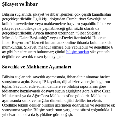
Şikayet ve İhbar
Bilişim suçlarında şikayet ve ihbar işlemleri çok çeşitli kanallardan
gerçekleştirilebilir. İlgili kişi, doğrudan Cumhuriyet Savcılığı’na,
kolluk kuvvetlerine veya mahkemelere başvuru yapabilir. İhbar ve
şikayet yazılı dilekçe ile yapılabileceği gibi, sözlü olarak da
gerçekleştirilebilir. Ayrıca internet üzerinden “Siber Suçlarla
Mücadele Daire Başkanlığı” veya e-Devlet üzerindeki “İnternet
İhbar Başvurusu” hizmeti kullanılarak online ihbarda bulunmak da
mümkündür. Şikayet, mağdur olmasa bile yapılabilir ve genellikle 6
ay gibi bir süre sınırı bulunmaz; çünkü
bilişim suçları
şikayete tabi
değildir ve savcılık resen işlem yapar.
Savcılık ve Mahkeme Aşamaları
Bilişim suçlarında savcılık aşamasında, ihbar alınır alınmaz hızlıca
soruşturma açılır. Savcı; IP kayıtları, dijital izler ve erişim loglarını
toplar. Savcılık, elde edilen delillere ve bilirkişi raporlarına göre
iddianame hazırlayarak dosyayı suçun ağırlığına göre Asliye Ceza
Mahkemesi ya da Ağır Ceza Mahkemesi’ne gönderir. Mahkeme
aşamasında sanık ve mağdur dinlenir, dijital deliller incelenir.
Özellikle teknik deliller bilirkişi üzerinden doğrulanır ve gerekirse ek
soruşturma yapılır. Bilişim suçlarının yargılama süresi çoğunlukla 1
yıl civarında olsa da iş yüküne göre değişir.