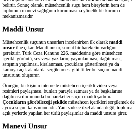
belirtir. Sonuç olarak, müstehcenlik suçu hem bireylerin hem de
toplumun manevi sağlığının korunmasına yönelik bir koruma
mekanizmasıdır.
Maddi Unsur
Müstehcenlik suçunun unsurları incelenirken ilk olarak
maddi
unsur
öne çıkar. Maddi unsur, somut bir hareketin varlığını
gerektirir. Türk Ceza Kanunu 226. maddesine göre müstehcen
içerikli görüntü, ses veya yazıların; yayımlanması, dağıtılması,
satışının yapılması, kiralanması, çocuklara gösterilmesi ya da
kamuya açık alanlarda sergilenmesi gibi fiiller bu suçun maddi
unsurunu oluşturur.
Örneğin, bir kişinin internette müstehcen içerikli video veya
resimleri paylaşması, bunları parayla satması ya da başkalarına
dağıtması durumunda bu hareketler suçun maddi şartıdır.
Çocukların görebileceği şekilde
müstehcen içerikleri sergilemek de
ayrıca suçun kapsamındadır. Yani sadece özel alanda değil, topluma
açık yerlerde yapılan her türlü paylaşımlar da maddi unsura girer.
Manevi Unsur