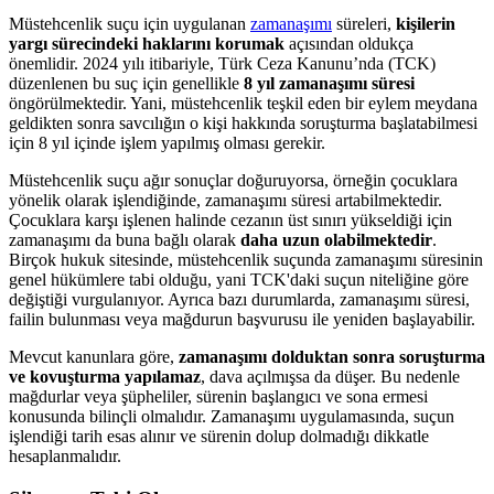
Müstehcenlik suçu için uygulanan
zamanaşımı
süreleri,
kişilerin
yargı sürecindeki haklarını korumak
açısından oldukça
önemlidir. 2024 yılı itibariyle, Türk Ceza Kanunu’nda (TCK)
düzenlenen bu suç için genellikle
8 yıl zamanaşımı süresi
öngörülmektedir. Yani, müstehcenlik teşkil eden bir eylem meydana
geldikten sonra savcılığın o kişi hakkında soruşturma başlatabilmesi
için 8 yıl içinde işlem yapılmış olması gerekir.
Müstehcenlik suçu ağır sonuçlar doğuruyorsa, örneğin çocuklara
yönelik olarak işlendiğinde, zamanaşımı süresi artabilmektedir.
Çocuklara karşı işlenen halinde cezanın üst sınırı yükseldiği için
zamanaşımı da buna bağlı olarak
daha uzun olabilmektedir
.
Birçok hukuk sitesinde, müstehcenlik suçunda zamanaşımı süresinin
genel hükümlere tabi olduğu, yani TCK'daki suçun niteliğine göre
değiştiği vurgulanıyor. Ayrıca bazı durumlarda, zamanaşımı süresi,
failin bulunması veya mağdurun başvurusu ile yeniden başlayabilir.
Mevcut kanunlara göre,
zamanaşımı dolduktan sonra soruşturma
ve kovuşturma yapılamaz
, dava açılmışsa da düşer. Bu nedenle
mağdurlar veya şüpheliler, sürenin başlangıcı ve sona ermesi
konusunda bilinçli olmalıdır. Zamanaşımı uygulamasında, suçun
işlendiği tarih esas alınır ve sürenin dolup dolmadığı dikkatle
hesaplanmalıdır.