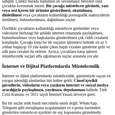
sahiptir. Çünkü burada toplumun en savunmasız bireyleri olan
çocuklar korunmak istenir.
Bir çocuğa müstehcen görüntü, yazı
veya sesi içeren bir ürünün gösterilmesi, okutulması,
dinletilmesi
veya çocukların kullanıldığı pornografik materyallerin
üretilmesi, bulundurulması, dağıtılması suçtur.
Özellikle çocukların kullanıldığı müstehcen görüntüler veya
videoların herhangi bir şekilde internet ortamında paylaşılması,
bulundurulması veya başkalarına gönderilmesi çok ciddi cezalarla
karşılaşılır. Çocuğa karşı bu tür suçların işlenmesi halinde en az 5
yıldan başlayıp 10 yıla kadar çıkan hapis cezaları gündeme gelir ve
adli para cezaları da eklenir. Ayrıca, çocuklara karşı işlenen
müstehcenlik suçları affa uğramayan suçlar arasında yer alır.
İnternet ve Dijital Platformlarda Müstehcenlik
İnternet ve dijital platformlarda müstehcenlik, günümüzde suçun en
yaygın işlendiği alanlardan biri haline geldi.
Cinsel içerikli
görsellerin, videoların veya yazıların internet ve sosyal medya
aracılığıyla paylaşılması, yayılması, depolanması
halinde Türk
Ceza Kanunu ve 5651 sayılı İnternet Yasası devreye girer.
Bu tür suçlar artık basılı mecralarla sınırlı değil. WhatsApp,
Telegram gibi mesajlaşma uygulamaları ve e-posta üzerinden
gönderilen müstehcen içerikler de suç kapsamına girmektedir.