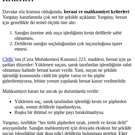
Davalar söz konusu olduğunda,
beraat ve mahkumiyet kriterleri
Yargıtay kararlarında çok net bir şekilde açıklanır. Yargıtay, beraat
için genellikle iki temel ölçütü öne alır:
Sanığın üzerine atılı suçu işlediğinin kesin delillerle sabit
olmaması,
Delillerin sanığın suçluluğundan çok suçsuzluğuna işaret
etmesi.
CMK
’nın (Ceza Muhakemesi Kanunu) 223. maddesi, beraat için şu
şartları düzenler: Yüklenen suçun, sanık tarafından işlendiğinin sabit
olmaması halinde beraat kararı verilir. Yani, suçun ne şekilde
işlendiği konusunda ciddi bir şüphe varsa ve bu şüphe
giderilemiyorsa, lehine yorum yapılarak beraat kararı verilmelidir.
Mahkumiyet kararı ise ancak şu durumlarda verilir:
Yüklenen suç, sanık tarafından işlendiği kesin ve şüpheden
uzak, somut delillerle ispatlandıysa,
Başka bir ihtimal ve şüphe payı bırakılmadıysa.
Yargıtay, özellikle “her türlü şüpheden uzak, yeterli ve kesin delil”
arayışındadır. Sanığın mahkumiyeti için dosyada eksiksiz bir şekilde
suçun işlendiğine dair ikna edici delillerin bulunması gerekir. Eğer