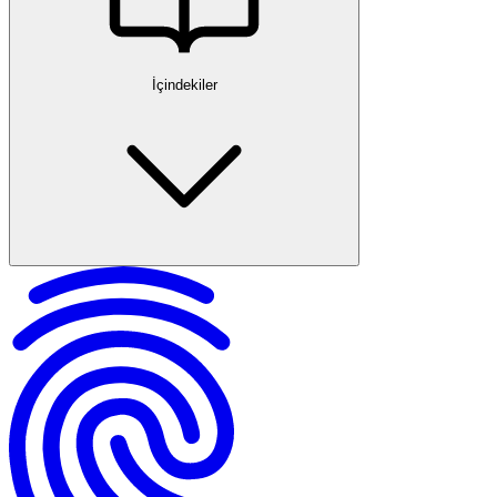
İçindekiler
Müstehcenlik Kavramı ve Hukuki Tanımı
TCK 226 ve Yasal Dayanak
Toplumda Ahlak ve Kamu Düzeni Açısından Müstehcenlik
Maddi Unsur
Manevi Unsur
Hukuka Aykırılık
Fail ve Mağdur
Müstehcenlik Suçu Türleri
Müstehcenliğin Sayıldığı Davranışlar
Hapis Cezası
Soruşturma ve Kovuşturma Süreci
Müstehcenlik Suçunda Zamanaşımı ve Şikayet Süresi