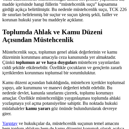
madde içerisinde hangi fiillerin “müstehcenlik suçu” kapsamına
girdiği açıkça belirtilmiştir. Bu nedenle müstehcenlik suçu, TCK 226
ile sınırları belirlenmiş bir suçtur ve suçun işleniş şekli, failler ve
korunan hukuki yarar bu maddeyle açıklanır.
Toplumda Ahlak ve Kamu Düzeni
Açısından Müstehcenlik
Müstehcenlik suçu, toplumun genel ahlak değerlerinin ve kamu
düzeninin korunması amacıyla ceza kanununda yer almaktadır.
Çünkü
toplumun ar ve haya duyguları
müstehcen yayınlardan
ciddi şekilde etkilenebilir. Özellikle çocukların ve gençlerin zararlı
içeriklerden korunması toplumsal bir sorumluluktur.
Kamu düzeni açısından bakıldığında, müstehcen içerikler toplumsal
yapıyı, aile kurumunu ve manevi değerleri tehdit edebilir. Bu
nedenle devlet, kanunla sınırlarını çizerek, toplumu korumayı
amaçlar. Özellikle müstehcenliğin yaygınlaşması toplumda ahlaki
yozlaşmaya yol açma potansiyeline sahiptir. Bu noktada hukuki
müdahaleler
kamu yararı
göz önünde bulundurularak devreye
girer.
Yargıtay
ve hukukçular da, müstehcenlik suçunun temel amacını
hem toplum ahlakını hem de kamu düzenini korumak olarak açıkça