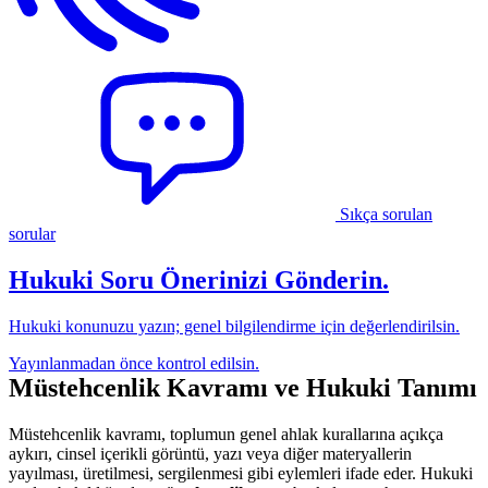
Örnek Yargıtay Kararları
Davalarda Beraat ve Mahkumiyet Kriterleri
Savunmanın Önemi
Hatalı Tespitler ve Hak Kayıpları
Eğitim ve Bilinçlendirme
Dijital Güvenlik ve Koruma Önlemleri
Sıkça Sorulan Sorular
Sıkça sorulan
sorular
Hukuki Soru Önerinizi Gönderin.
Hukuki konunuzu yazın; genel bilgilendirme için değerlendirilsin.
Yayınlanmadan önce kontrol edilsin.
Müstehcenlik Kavramı ve Hukuki Tanımı
Müstehcenlik kavramı, toplumun genel ahlak kurallarına açıkça
aykırı, cinsel içerikli görüntü, yazı veya diğer materyallerin
yayılması, üretilmesi, sergilenmesi gibi eylemleri ifade eder. Hukuki