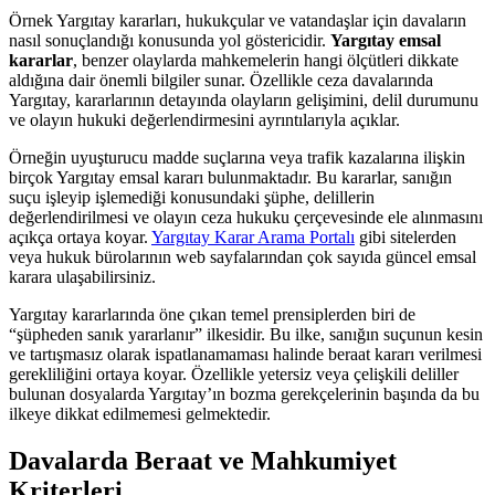
Örnek Yargıtay kararları, hukukçular ve vatandaşlar için davaların
nasıl sonuçlandığı konusunda yol göstericidir.
Yargıtay emsal
kararlar
, benzer olaylarda mahkemelerin hangi ölçütleri dikkate
aldığına dair önemli bilgiler sunar. Özellikle ceza davalarında
Yargıtay, kararlarının detayında olayların gelişimini, delil durumunu
ve olayın hukuki değerlendirmesini ayrıntılarıyla açıklar.
Örneğin uyuşturucu madde suçlarına veya trafik kazalarına ilişkin
birçok Yargıtay emsal kararı bulunmaktadır. Bu kararlar, sanığın
suçu işleyip işlemediği konusundaki şüphe, delillerin
değerlendirilmesi ve olayın ceza hukuku çerçevesinde ele alınmasını
açıkça ortaya koyar.
Yargıtay Karar Arama Portalı
gibi sitelerden
veya hukuk bürolarının web sayfalarından çok sayıda güncel emsal
karara ulaşabilirsiniz.
Yargıtay kararlarında öne çıkan temel prensiplerden biri de
“şüpheden sanık yararlanır” ilkesidir. Bu ilke, sanığın suçunun kesin
ve tartışmasız olarak ispatlanamaması halinde beraat kararı verilmesi
gerekliliğini ortaya koyar. Özellikle yetersiz veya çelişkili deliller
bulunan dosyalarda Yargıtay’ın bozma gerekçelerinin başında da bu
ilkeye dikkat edilmemesi gelmektedir.
Davalarda Beraat ve Mahkumiyet
Kriterleri