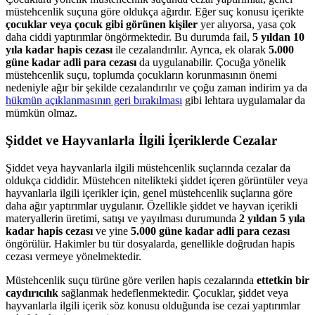
müstehcenlik suçuna göre oldukça ağırdır. Eğer suç konusu içerikte
çocuklar veya çocuk gibi görünen kişiler
yer alıyorsa, yasa çok
daha ciddi yaptırımlar öngörmektedir. Bu durumda fail,
5 yıldan 10
yıla kadar hapis cezası
ile cezalandırılır. Ayrıca, ek olarak
5.000
güne kadar adli para cezası
da uygulanabilir. Çocuğa yönelik
müstehcenlik suçu, toplumda çocukların korunmasının önemi
nedeniyle ağır bir şekilde cezalandırılır ve çoğu zaman indirim ya da
hükmün açıklanmasının geri bırakılması
gibi lehtara uygulamalar da
mümkün olmaz.
Şiddet ve Hayvanlarla İlgili İçeriklerde Cezalar
Şiddet veya hayvanlarla ilgili müstehcenlik suçlarında cezalar da
oldukça ciddidir. Müstehcen nitelikteki şiddet içeren görüntüler veya
hayvanlarla ilgili içerikler için, genel müstehcenlik suçlarına göre
daha ağır yaptırımlar uygulanır. Özellikle şiddet ve hayvan içerikli
materyallerin üretimi, satışı ve yayılması durumunda
2 yıldan 5 yıla
kadar hapis cezası
ve yine
5.000 güne kadar adli para cezası
öngörülür. Hakimler bu tür dosyalarda, genellikle doğrudan hapis
cezası vermeye yönelmektedir.
Müstehcenlik suçu türüne göre verilen hapis cezalarında
ettetkin bir
caydırıcılık
sağlanmak hedeflenmektedir. Çocuklar, şiddet veya
hayvanlarla ilgili içerik söz konusu olduğunda ise cezai yaptırımlar