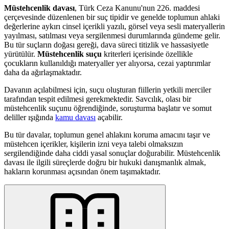
Müstehcenlik davası
, Türk Ceza Kanunu'nun 226. maddesi
çerçevesinde düzenlenen bir suç tipidir ve genelde toplumun ahlaki
değerlerine aykırı cinsel içerikli yazılı, görsel veya sesli materyallerin
yayılması, satılması veya sergilenmesi durumlarında gündeme gelir.
Bu tür suçların doğası gereği, dava süreci titizlik ve hassasiyetle
yürütülür.
Müstehcenlik suçu
kriterleri içerisinde özellikle
çocukların kullanıldığı materyaller yer alıyorsa, cezai yaptırımlar
daha da ağırlaşmaktadır.
Davanın açılabilmesi için, suçu oluşturan fiillerin yetkili merciler
tarafından tespit edilmesi gerekmektedir. Savcılık, olası bir
müstehcenlik suçunu öğrendiğinde, soruşturma başlatır ve somut
deliller ışığında
kamu davası
açabilir.
Bu tür davalar, toplumun genel ahlakını koruma amacını taşır ve
müstehcen içerikler, kişilerin izni veya talebi olmaksızın
sergilendiğinde daha ciddi yasal sonuçlar doğurabilir. Müstehcenlik
davası ile ilgili süreçlerde doğru bir hukuki danışmanlık almak,
hakların korunması açısından önem taşımaktadır.