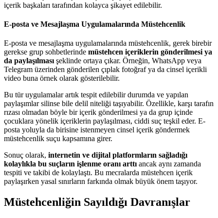
içerik başkaları tarafından kolayca şikayet edilebilir.
E-posta ve Mesajlaşma Uygulamalarında Müstehcenlik
E-posta ve mesajlaşma uygulamalarında müstehcenlik, gerek birebir
gerekse grup sohbetlerinde
müstehcen içeriklerin gönderilmesi ya
da paylaşılması
şeklinde ortaya çıkar. Örneğin, WhatsApp veya
Telegram üzerinden gönderilen çıplak fotoğraf ya da cinsel içerikli
video buna örnek olarak gösterilebilir.
Bu tür uygulamalar artık tespit edilebilir durumda ve yapılan
paylaşımlar silinse bile delil niteliği taşıyabilir. Özellikle, karşı tarafın
rızası olmadan böyle bir içerik gönderilmesi ya da grup içinde
çocuklara yönelik içeriklerin paylaşılması, ciddi suç teşkil eder. E-
posta yoluyla da birisine istenmeyen cinsel içerik göndermek
müstehcenlik suçu kapsamına girer.
Sonuç olarak,
internetin ve dijital platformların sağladığı
kolaylıkla bu suçların işlenme oranı arttı
ancak aynı zamanda
tespiti ve takibi de kolaylaştı. Bu mecralarda müstehcen içerik
paylaşırken yasal sınırların farkında olmak büyük önem taşıyor.
Müstehcenliğin Sayıldığı Davranışlar