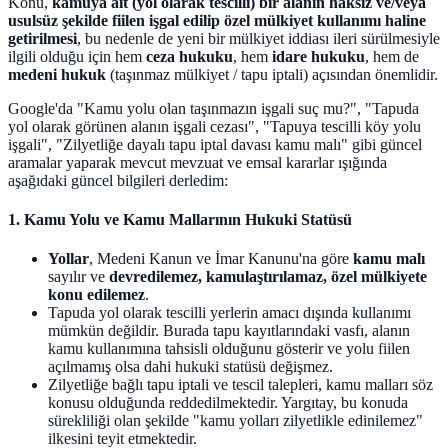
Konu,
kamuya ait (yol olarak tescilli) bir alanın haksız ve/veya
usulsüz şekilde fiilen işgal edilip özel mülkiyet kullanımı haline
getirilmesi
, bu nedenle de yeni bir mülkiyet iddiası ileri sürülmesiyle
ilgili olduğu için hem
ceza hukuku
, hem
idare hukuku
, hem de
medeni hukuk
(taşınmaz mülkiyet / tapu iptali) açısından önemlidir.
Google'da "Kamu yolu olan taşınmazın işgali suç mu?", "Tapuda
yol olarak görünen alanın işgali cezası", "Tapuya tescilli köy yolu
işgali", "Zilyetliğe dayalı tapu iptal davası kamu malı" gibi güncel
aramalar yaparak mevcut mevzuat ve emsal kararlar ışığında
aşağıdaki güncel bilgileri derledim:
1.
Kamu Yolu ve Kamu Mallarının Hukuki Statüsü
Yollar
, Medeni Kanun ve İmar Kanunu'na göre
kamu malı
sayılır ve
devredilemez, kamulaştırılamaz, özel mülkiyete
konu edilemez
.
Tapuda yol olarak tescilli yerlerin amacı dışında kullanımı
mümkün değildir. Burada tapu kayıtlarındaki vasfı, alanın
kamu kullanımına tahsisli olduğunu gösterir ve yolu fiilen
açılmamış olsa dahi hukuki statüsü değişmez.
Zilyetliğe bağlı tapu iptali ve tescil talepleri, kamu malları söz
konusu olduğunda reddedilmektedir. Yargıtay, bu konuda
sürekliliği olan şekilde "kamu yolları zilyetlikle edinilemez"
ilkesini teyit etmektedir.