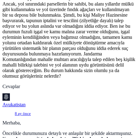
Ancak, yol sınırındaki parsellerin bir sahibi, bu alanı yıllardır mülkü
gibi kullanmakta ve yol üzerinde fındık ağaçları ve kullanılmayan
bir su deposu bile bulunmakta. Şimdi, bu kişi Maliye Hazinesine
başvurarak, tapunun iptalini ve tescilini (zilyetliğe dayalı) talep
ediyor ve bu yolun aslında var olmadığını iddia ediyor. Ben ise bu
durumun fuzuli işgal ve kamu malına zarar verme olduğunu, işgal
eyleminin kendiliğinden veya bağımsız olmadığını, tamamen kamu
yolunu ortadan kaldırarak özel mülkiyete dönüştürme amacıyla
yürütülen sistematik bir planın parçası olduğunu iddia ederek suç
duyurusunda bulunmaya hazırlanıyorum. Jandarma
Komutanlığından mahalle muhtarı aracılığıyla talep edilen beş kişilik
mahalli bilirkişi talebini ve yol alanının uydu görüntüsünü delil
olarak göstereceğim. Bu durum hakkında sizin olumlu ya da
olumsuz görüşleriniz nelerdir?
Cevaplar
Avukatistan
8 ay önce
Merhaba,
Öncelikle durumunuzu detaylı ve anlaşılır bir şekilde aktarmışsınız.