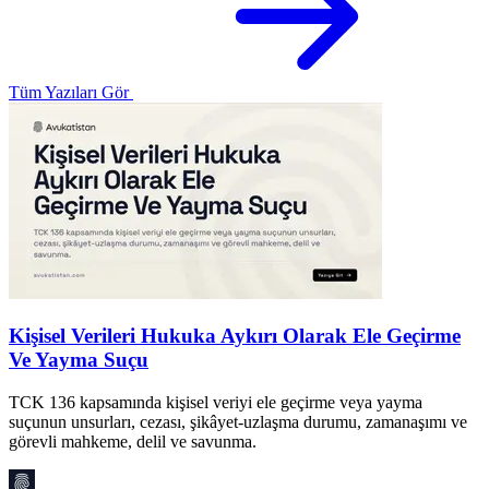
Tüm Yazıları Gör
Kişisel Verileri Hukuka Aykırı Olarak Ele Geçirme
H
Ve Yayma Suçu
H
v
TCK 136 kapsamında kişisel veriyi ele geçirme veya yayma
i
suçunun unsurları, cezası, şikâyet-uzlaşma durumu, zamanaşımı ve
görevli mahkeme, delil ve savunma.
A