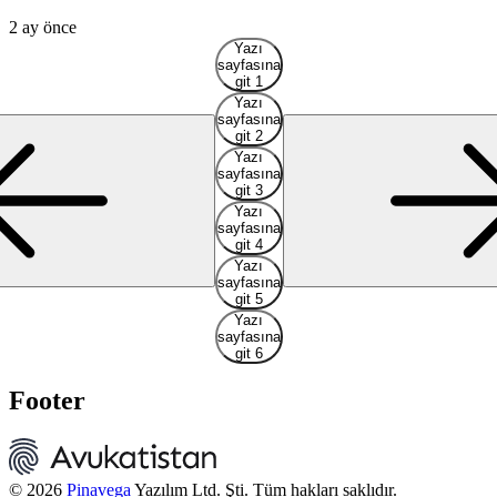
2
2 ay önce
Yazı
sayfasına
git 1
Yazı
sayfasına
git 2
Yazı
sayfasına
git 3
Yazı
sayfasına
git 4
Yazı
sayfasına
git 5
Yazı
sayfasına
git 6
Footer
© 2026
Pinavega
Yazılım Ltd. Şti. Tüm hakları saklıdır.