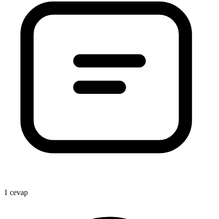
1 cevap
1