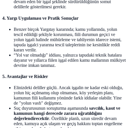
devam eden bir işgal şeklinde sürdürüldüğünün somut
delillerle gösterilmesi gerekir.
4.
Yargı Uygulaması ve Pratik Sonuçlar
Benzer birçok Yargıtay kararında; kamu yollarında, yolun
tescil edildiği şekliyle korunması, fiili durumun geçici ve
yolun işgali halinde mühürleme ve tahliyenin idarece istemi,
tapuda işgalci yararına tescil taleplerinin ise kesinlikle reddi
kararı verilir.
“Yol var olmadığı” iddiası, yalnızca tapudaki teknik hatalara
dayanır ve yıllarca fiilen işgal edilen kamu mallarının mülkiyet
devrine imkan tanımaz.
5.
Avantajlar ve Riskler
Elinizdeki deliller güçlü. Ancak işgalin ne kadar eski olduğu,
yolun hiç açılmamış olup olmaması, köy yerleşim planı,
kamunun fiili kullanımı yönünde farklı iddialar olabilir. Yine
de "yolun vasfı" değişmez.
Suç duyurusunun soruşturma aşamasında
savcılık, kasıt ve
kamunun hangi derecede zarara uğratıldığını
değerlendirecektir
. Özellikle planlı, uzun süredir devam
eden, kamuya açık ulaşım ve geçiş hakkını toptan engelleme