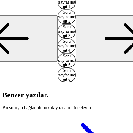
sayfasına
git 1
Soru
sayfasına
git 2
Soru
sayfasına
git 3
Soru
sayfasına
git 4
Soru
sayfasına
git 5
Soru
sayfasına
git 6
Benzer yazılar.
Bu soruyla bağlantılı hukuk yazılarını inceleyin.