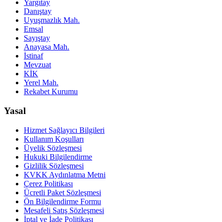
Yargıtay
Danıştay
Uyuşmazlık Mah.
Emsal
Sayıştay
Anayasa Mah.
İstinaf
Mevzuat
KİK
Yerel Mah.
Rekabet Kurumu
Yasal
Hizmet Sağlayıcı Bilgileri
Kullanım Koşulları
Üyelik Sözleşmesi
Hukuki Bilgilendirme
Gizlilik Sözleşmesi
KVKK Aydınlatma Metni
Çerez Politikası
Ücretli Paket Sözleşmesi
Ön Bilgilendirme Formu
Mesafeli Satış Sözleşmesi
İptal ve İade Politikası