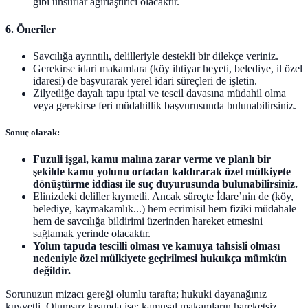
gibi unsurlar ağırlaştırıcı olacaktır.
6.
Öneriler
Savcılığa ayrıntılı, delilleriyle destekli bir dilekçe veriniz.
Gerekirse idari makamlara (köy ihtiyar heyeti, belediye, il özel
idaresi) de başvurarak yerel idari süreçleri de işletin.
Zilyetliğe dayalı tapu iptal ve tescil davasına müdahil olma
veya gerekirse feri müdahillik başvurusunda bulunabilirsiniz.
Sonuç olarak:
Fuzuli işgal, kamu malına zarar verme ve planlı bir
şekilde kamu yolunu ortadan kaldırarak özel mülkiyete
dönüştürme iddiası ile suç duyurusunda bulunabilirsiniz.
Elinizdeki deliller kıymetli. Ancak süreçte İdare’nin de (köy,
belediye, kaymakamlık...) hem ecrimisil hem fiziki müdahale
hem de savcılığa bildirimi üzerinden hareket etmesini
sağlamak yerinde olacaktır.
Yolun tapuda tescilli olması ve kamuya tahsisli olması
nedeniyle özel mülkiyete geçirilmesi hukukça mümkün
değildir.
Sorunuzun mizacı gereği olumlu tarafta; hukuki dayanağınız
kuvvetli. Olumsuz kısımda ise; kamusal makamların hareketsiz