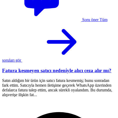
Soru öner
Tüm
soruları gör
Fatura kesmeyen satıcı nedeniyle alıcı ceza alır mı?
Satın aldığım bir ürün için satıcı fatura kesmemiş; bunu sonradan
1
fark ettim. Satıcıyla hemen iletişime geçerek WhatsApp üzerinden
a
defalarca fatura talep ettim, ancak sürekli oyalandım. Bu durumda,
ş
alışverişe ilişkin fat...
h