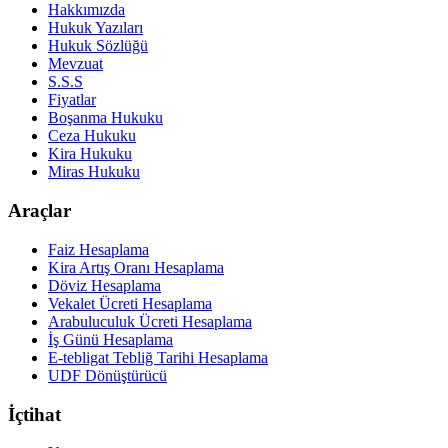
Hakkımızda
Hukuk Yazıları
Hukuk Sözlüğü
Mevzuat
S.S.S
Fiyatlar
Boşanma Hukuku
Ceza Hukuku
Kira Hukuku
Miras Hukuku
Araçlar
Faiz Hesaplama
Kira Artış Oranı Hesaplama
Döviz Hesaplama
Vekalet Ücreti Hesaplama
Arabuluculuk Ücreti Hesaplama
İş Günü Hesaplama
E-tebligat Tebliğ Tarihi Hesaplama
UDF Dönüştürücü
İçtihat