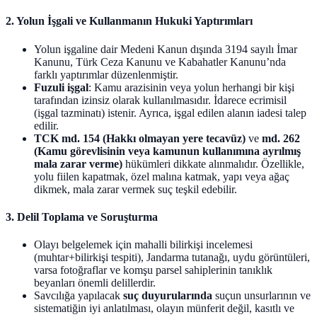
2.
Yolun İşgali ve Kullanmanın Hukuki Yaptırımları
Yolun işgaline dair Medeni Kanun dışında 3194 sayılı İmar
Kanunu, Türk Ceza Kanunu ve Kabahatler Kanunu’nda
farklı yaptırımlar düzenlenmiştir.
Fuzuli işgal
: Kamu arazisinin veya yolun herhangi bir kişi
tarafından izinsiz olarak kullanılmasıdır. İdarece ecrimisil
(işgal tazminatı) istenir. Ayrıca, işgal edilen alanın iadesi talep
edilir.
TCK md. 154 (Hakkı olmayan yere tecavüz)
ve
md. 262
(Kamu görevlisinin veya kamunun kullanımına ayrılmış
mala zarar verme)
hükümleri dikkate alınmalıdır. Özellikle,
yolu fiilen kapatmak, özel malına katmak, yapı veya ağaç
dikmek, mala zarar vermek suç teşkil edebilir.
3.
Delil Toplama ve Soruşturma
Olayı belgelemek için mahalli bilirkişi incelemesi
(muhtar+bilirkişi tespiti), Jandarma tutanağı, uydu görüntüleri,
varsa fotoğraflar ve komşu parsel sahiplerinin tanıklık
beyanları önemli delillerdir.
Savcılığa yapılacak
suç duyurularında
suçun unsurlarının ve
sistematiğin iyi anlatılması, olayın münferit değil, kasıtlı ve