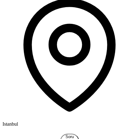
Istanbul
I
Soru