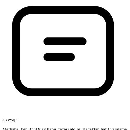
2 cevap
Merhaba, ben 3 yıl 9 ay hapis cezası aldım. Bacaktan hafif yaralama