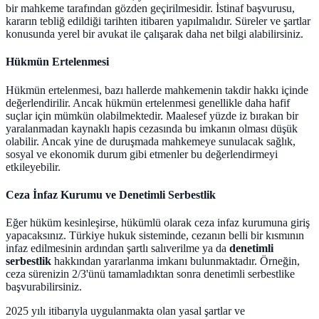
bir mahkeme tarafından gözden geçirilmesidir. İstinaf başvurusu,
kararın tebliğ edildiği tarihten itibaren yapılmalıdır. Süreler ve şartlar
konusunda yerel bir avukat ile çalışarak daha net bilgi alabilirsiniz.
Hükmün Ertelenmesi
Hükmün ertelenmesi, bazı hallerde mahkemenin takdir hakkı içinde
değerlendirilir. Ancak hükmün ertelenmesi genellikle daha hafif
suçlar için mümkün olabilmektedir. Maalesef yüzde iz bırakan bir
yaralanmadan kaynaklı hapis cezasında bu imkanın olması düşük
olabilir. Ancak yine de duruşmada mahkemeye sunulacak sağlık,
sosyal ve ekonomik durum gibi etmenler bu değerlendirmeyi
etkileyebilir.
Ceza İnfaz Kurumu ve Denetimli Serbestlik
Eğer hüküm kesinleşirse, hükümlü olarak ceza infaz kurumuna giriş
yapacaksınız. Türkiye hukuk sisteminde, cezanın belli bir kısmının
infaz edilmesinin ardından şartlı salıverilme ya da
denetimli
serbestlik
hakkından yararlanma imkanı bulunmaktadır. Örneğin,
ceza sürenizin 2/3'ünü tamamladıktan sonra denetimli serbestlike
başvurabilirsiniz.
2025 yılı itibarıyla uygulanmakta olan yasal şartlar ve