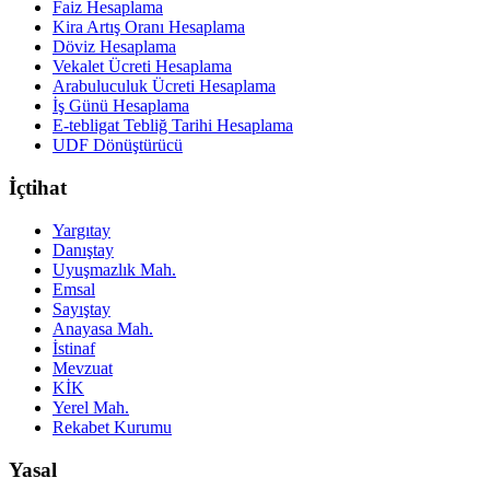
Faiz Hesaplama
Kira Artış Oranı Hesaplama
Döviz Hesaplama
Vekalet Ücreti Hesaplama
Arabuluculuk Ücreti Hesaplama
İş Günü Hesaplama
E-tebligat Tebliğ Tarihi Hesaplama
UDF Dönüştürücü
İçtihat
Yargıtay
Danıştay
Uyuşmazlık Mah.
Emsal
Sayıştay
Anayasa Mah.
İstinaf
Mevzuat
KİK
Yerel Mah.
Rekabet Kurumu
Yasal