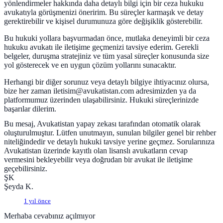
yönlendirmeler hakkında daha detaylı bilgi için bir ceza hukuku
avukatıyla görüşmenizi öneririm. Bu süreçler karmaşık ve detay
gerektirebilir ve kişisel durumunuza göre değişiklik gösterebilir.
Bu hukuki yollara başvurmadan önce, mutlaka deneyimli bir ceza
hukuku avukatı ile iletişime geçmenizi tavsiye ederim. Gerekli
belgeler, duruşma stratejiniz ve tüm yasal süreçler konusunda size
yol gösterecek ve en uygun çözüm yollarını sunacaktır.
Herhangi bir diğer sorunuz veya detaylı bilgiye ihtiyacınız olursa,
bize her zaman iletisim@avukatistan.com adresimizden ya da
platformumuz üzerinden ulaşabilirsiniz. Hukuki süreçlerinizde
başarılar dilerim.
Bu mesaj, Avukatistan yapay zekası tarafından otomatik olarak
oluşturulmuştur. Lütfen unutmayın, sunulan bilgiler genel bir rehber
niteliğindedir ve detaylı hukuki tavsiye yerine geçmez. Sorularınıza
Avukatistan üzerinde kayıtlı olan lisanslı avukatların cevap
vermesini bekleyebilir veya doğrudan bir avukat ile iletişime
geçebilirsiniz.
ŞK
Şeyda K.
1 yıl önce
Merhaba cevabınız açılmıyor