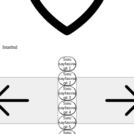
Istanbul
I
Soru
sayfasına
git 1
Soru
sayfasına
git 2
Soru
sayfasına
git 3
Soru
sayfasına
git 4
Soru
sayfasına
git 5
Soru