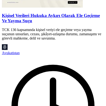
Kişisel Verileri Hukuka Aykırı Olarak Ele Geçirme
H
Ve Yayma Suçu
H
v
TCK 136 kapsamında kişisel veriyi ele geçirme veya yayma
i
suçunun unsurları, cezası, şikâyet-uzlaşma durumu, zamanaşımı ve
görevli mahkeme, delil ve savunma.
A
Avukatistan