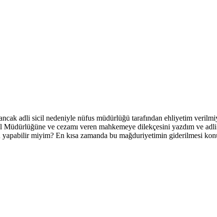
 ancak adli sicil nedeniyle nüfus müdürlüğü tarafından ehliyetim verilm
el Müdürlüğüne ve cezamı veren mahkemeye dilekçesini yazdım ve adli si
u yapabilir miyim? En kısa zamanda bu mağduriyetimin giderilmesi k