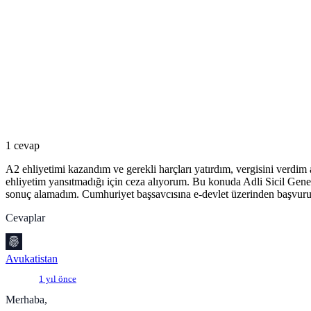
1 cevap
A2 ehliyetimi kazandım ve gerekli harçları yatırdım, vergisini verdim
ehliyetim yansıtmadığı için ceza alıyorum. Bu konuda Adli Sicil Gen
sonuç alamadım. Cumhuriyet başsavcısına e-devlet üzerinden başvur
Cevaplar
Avukatistan
1 yıl önce
Merhaba,