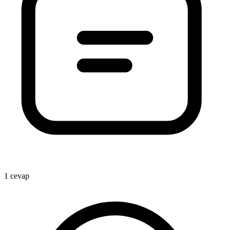
1
1 cevap