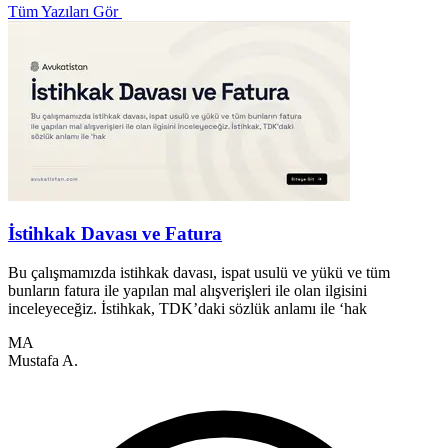
Tüm Yazıları Gör
İstihkak Davası ve Fatura
Bu çalışmamızda istihkak davası, ispat usulü ve yükü ve tüm
bunların fatura ile yapılan mal alışverişleri ile olan ilgisini
6
inceleyeceğiz. İstihkak, TDK’daki sözlük anlamı ile ‘hak
a
t
MA
Mustafa A.
M