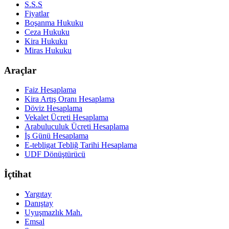
S.S.S
Fiyatlar
Boşanma Hukuku
Ceza Hukuku
Kira Hukuku
Miras Hukuku
Araçlar
Faiz Hesaplama
Kira Artış Oranı Hesaplama
Döviz Hesaplama
Vekalet Ücreti Hesaplama
Arabuluculuk Ücreti Hesaplama
İş Günü Hesaplama
E-tebligat Tebliğ Tarihi Hesaplama
UDF Dönüştürücü
İçtihat
Yargıtay
Danıştay
Uyuşmazlık Mah.
Emsal