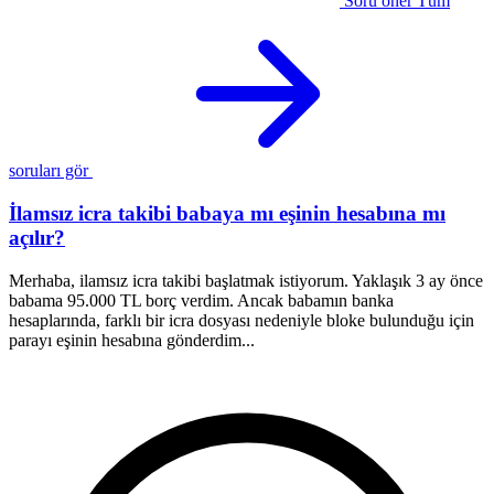
Soru öner
Tüm
soruları gör
İlamsız icra takibi babaya mı eşinin hesabına mı
açılır?
M
o
Merhaba, ilamsız icra takibi başlatmak istiyorum. Yaklaşık 3 ay önce
a
babama 95.000 TL borç verdim. Ancak babamın banka
o
hesaplarında, farklı bir icra dosyası nedeniyle bloke bulunduğu için
parayı eşinin hesabına gönderdim...