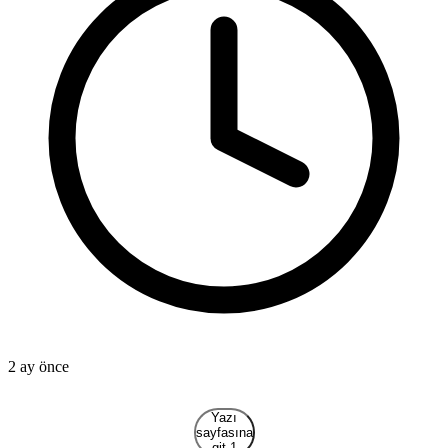
2 ay önce
2
Yazı
sayfasına
git 1