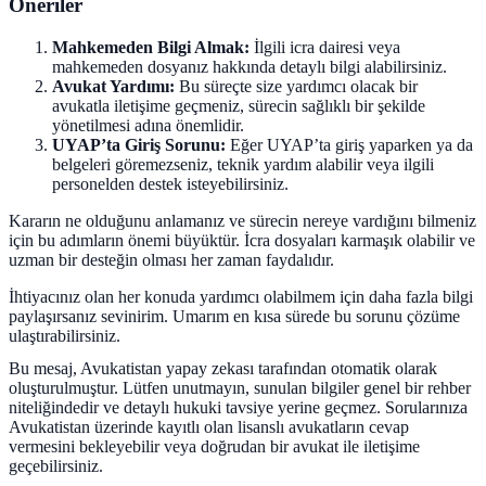
Öneriler
Mahkemeden Bilgi Almak:
İlgili icra dairesi veya
mahkemeden dosyanız hakkında detaylı bilgi alabilirsiniz.
Avukat Yardımı:
Bu süreçte size yardımcı olacak bir
avukatla iletişime geçmeniz, sürecin sağlıklı bir şekilde
yönetilmesi adına önemlidir.
UYAP’ta Giriş Sorunu:
Eğer UYAP’ta giriş yaparken ya da
belgeleri göremezseniz, teknik yardım alabilir veya ilgili
personelden destek isteyebilirsiniz.
Kararın ne olduğunu anlamanız ve sürecin nereye vardığını bilmeniz
için bu adımların önemi büyüktür. İcra dosyaları karmaşık olabilir ve
uzman bir desteğin olması her zaman faydalıdır.
İhtiyacınız olan her konuda yardımcı olabilmem için daha fazla bilgi
paylaşırsanız sevinirim. Umarım en kısa sürede bu sorunu çözüme
ulaştırabilirsiniz.
Bu mesaj, Avukatistan yapay zekası tarafından otomatik olarak
oluşturulmuştur. Lütfen unutmayın, sunulan bilgiler genel bir rehber
niteliğindedir ve detaylı hukuki tavsiye yerine geçmez. Sorularınıza
Avukatistan üzerinde kayıtlı olan lisanslı avukatların cevap
vermesini bekleyebilir veya doğrudan bir avukat ile iletişime
geçebilirsiniz.