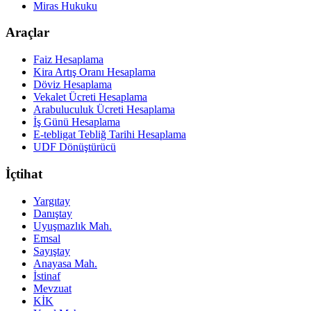
Miras Hukuku
Araçlar
Faiz Hesaplama
Kira Artış Oranı Hesaplama
Döviz Hesaplama
Vekalet Ücreti Hesaplama
Arabuluculuk Ücreti Hesaplama
İş Günü Hesaplama
E-tebligat Tebliğ Tarihi Hesaplama
UDF Dönüştürücü
İçtihat
Yargıtay
Danıştay
Uyuşmazlık Mah.
Emsal
Sayıştay
Anayasa Mah.
İstinaf
Mevzuat
KİK