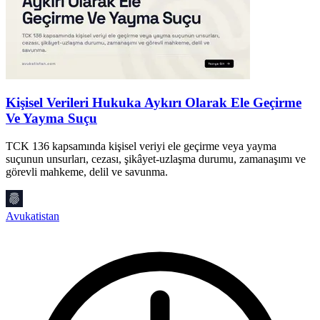
Kişisel Verileri Hukuka Aykırı Olarak Ele Geçirme
H
Ve Yayma Suçu
H
v
TCK 136 kapsamında kişisel veriyi ele geçirme veya yayma
i
suçunun unsurları, cezası, şikâyet-uzlaşma durumu, zamanaşımı ve
görevli mahkeme, delil ve savunma.
A
Avukatistan