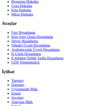
Boşanma Hukuku
Ceza Hukuku
Kira Hukuku
Miras Hukuku
Araçlar
Faiz Hesaplama
Kira Artış Oranı Hesaplama
Döviz Hesaplama
Vekalet Ücreti Hesaplama
Arabuluculuk Ücreti Hesaplama
İş Günü Hesaplama
E-tebligat Tebliğ Tarihi Hesaplama
UDF Dönüştürücü
İçtihat
Yargıtay
Danıştay
Uyuşmazlık Mah.
Emsal
Sayıştay
Anayasa Mah.