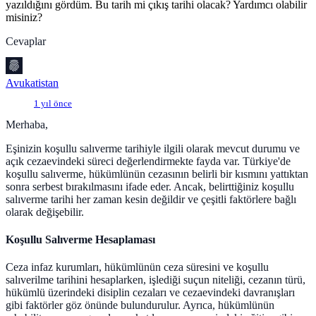
yazıldığını gördüm. Bu tarih mi çıkış tarihi olacak? Yardımcı olabilir
misiniz?
Cevaplar
Avukatistan
1 yıl önce
Merhaba,
Eşinizin koşullu salıverme tarihiyle ilgili olarak mevcut durumu ve
açık cezaevindeki süreci değerlendirmekte fayda var. Türkiye'de
koşullu salıverme, hükümlünün cezasının belirli bir kısmını yattıktan
sonra serbest bırakılmasını ifade eder. Ancak, belirttiğiniz koşullu
salıverme tarihi her zaman kesin değildir ve çeşitli faktörlere bağlı
olarak değişebilir.
Koşullu Salıverme Hesaplaması
Ceza infaz kurumları, hükümlünün ceza süresini ve koşullu
salıverilme tarihini hesaplarken, işlediği suçun niteliği, cezanın türü,
hükümlü üzerindeki disiplin cezaları ve cezaevindeki davranışları
gibi faktörler göz önünde bulundurulur. Ayrıca, hükümlünün