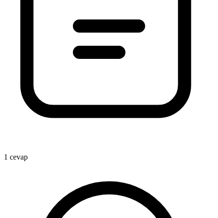
1
1 cevap