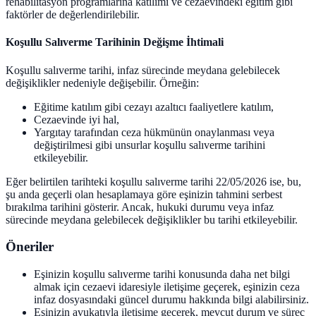
rehabilitasyon programlarına katılımı ve cezaevindeki eğitim gibi
faktörler de değerlendirilebilir.
Koşullu Salıverme Tarihinin Değişme İhtimali
Koşullu salıverme tarihi, infaz sürecinde meydana gelebilecek
değişiklikler nedeniyle değişebilir. Örneğin:
Eğitime katılım gibi cezayı azaltıcı faaliyetlere katılım,
Cezaevinde iyi hal,
Yargıtay tarafından ceza hükmünün onaylanması veya
değiştirilmesi gibi unsurlar koşullu salıverme tarihini
etkileyebilir.
Eğer belirtilen tarihteki koşullu salıverme tarihi 22/05/2026 ise, bu,
şu anda geçerli olan hesaplamaya göre eşinizin tahmini serbest
bırakılma tarihini gösterir. Ancak, hukuki durumu veya infaz
sürecinde meydana gelebilecek değişiklikler bu tarihi etkileyebilir.
Öneriler
Eşinizin koşullu salıverme tarihi konusunda daha net bilgi
almak için cezaevi idaresiyle iletişime geçerek, eşinizin ceza
infaz dosyasındaki güncel durumu hakkında bilgi alabilirsiniz.
Eşinizin avukatıyla iletişime geçerek, mevcut durum ve süreç