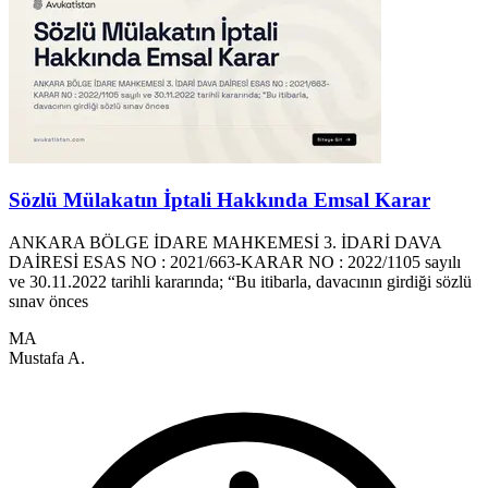
Sözlü Mülakatın İptali Hakkında Emsal Karar
ANKARA BÖLGE İDARE MAHKEMESİ 3. İDARİ DAVA
DAİRESİ ESAS NO : 2021/663-KARAR NO : 2022/1105 sayılı
ve 30.11.2022 tarihli kararında; “Bu itibarla, davacının girdiği sözlü
A
sınav önces
2
k
MA
Mustafa A.
M