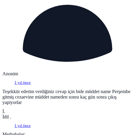
Anonim
1 yıl önce
Teşekkür ederim verdiğiniz cevap için bide müddet name Perşembe
gitmiş cezaevine müddet nameden sonra kaç gün sonra çıkış
yapiyorlar
İ.
İdil .
1 yıl önce
Merhabalar;